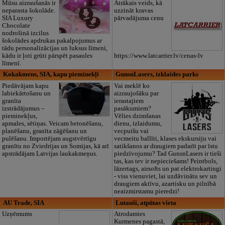
Mūsu aizraušanās ir
Ātrākais veids, kā
neparasta šokolāde.
uzzināt kravas
SIA Luxury
pārvadājuma cenu
Chocolate
nodrošinā izcilus
šokolādes apdrukas pakalpojumus ar
tādu personalizācijas un luksus līmeni,
kādu ir ļoti grūti pārspēt pasaules
https://www.latcarrier.lv/cenas-lv
līmenī.
Kokakmens, SIA, kapu pieminekļi
GunsnLasers, izklaides parks
Piedāvājam kapu
Vai meklē ko
labiekārtošanu un
aizraujošāku par
granīta
ierastajiem
izstrādājumus –
pasākumiem?
pieminekļus,
Vēlies dzimšanas
apmales, sētiņas. Veicam betonēšanu,
dienu, izlaidumu,
planēšanu, granīta zāģēšanu un
vecpuišu vai
pulēšanu. Importējam augstvērtīgu
vecmeitu ballīti, klases ekskursiju vai
granītu no Zviedrijas un Somijas, kā arī
satikšanos ar draugiem padarīt par īstu
apstrādājam Latvijas laukakmeņus.
piedzīvojumu? Tad GunsnLasers ir tieši
tas, kas tev ir nepieciešams! Peintbols,
lāzertags, airsofts un pat elektrokartingi
- viss vienuviet, lai uzdāvinātu sev un
draugiem aktīvu, azartisku un pilnībā
neaizmirstamu pieredzi!
AU Trade, SIA
Lutauši, atpūtas vieta
Uzņēmums
Atrodamies
Kurmenes pagastā,