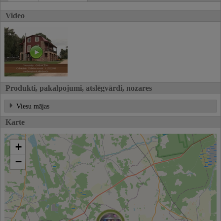
Video
Produkti, pakalpojumi, atslēgvārdi, nozares
Viesu mājas
Karte
+
−