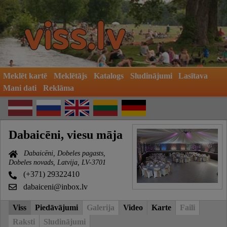
Meklēt kartē
Meklētājs
Katalogs
Sludinājumi
Lasītava
Mani dati
Reklāma
Dabaicēni, viesu māja
Dabaicēni, Dobeles pagasts,
Dobeles novads, Latvija, LV-3701
(+371) 29322410
dabaiceni@inbox.lv
Viss
Piedāvājumi
Galerija
Video
Karte
Faili
Raksti
Sludinājumi