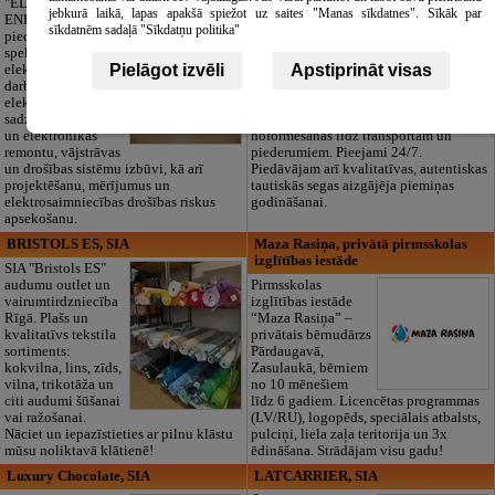
"ELECTRIC
jebkurā laikā, lapas apakšā spiežot uz saites "Manas sīkdatnes". Sīkāk par
ENERGY Kandava"
Cieņpilnas atvadas
sīkdatnēm sadaļā "Sīkdatņu politika"
piedāvā pilna
bez liekām raizēm.
spektra
Mēs parūpēsimies
Pielāgot izvēli
Apstiprināt visas
elektromontāžas
par visu — no
darbus,
pilnas bēru
elektroinstalācijas,
organizēšanas un
sadzīves tehnikas
dokumentu
un elektronikas
noformēšanas līdz transportam un
remontu, vājstrāvas
piederumiem. Pieejami 24/7.
un drošības sistēmu izbūvi, kā arī
Piedāvājam arī kvalitatīvas, autentiskas
projektēšanu, mērījumus un
tautiskās segas aizgājēja piemiņas
elektrosaimniecības drošības riskus
godināšanai.
apsekošanu.
BRISTOLS ES, SIA
Maza Rasiņa, privātā pirmsskolas
izglītības iestāde
SIA "Bristols ES"
audumu outlet un
Pirmsskolas
vairumtirdzniecība
izglītības iestāde
Rīgā. Plašs un
“Maza Rasiņa” –
kvalitatīvs tekstila
privātais bērnudārzs
sortiments:
Pārdaugavā,
kokvilna, lins, zīds,
Zasulaukā, bērniem
vilna, trikotāža un
no 10 mēnešiem
citi audumi šūšanai
līdz 6 gadiem. Licencētas programmas
vai ražošanai.
(LV/RU), logopēds, speciālais atbalsts,
Nāciet un iepazīstieties ar pilnu klāstu
pulciņi, liela zaļa teritorija un 3x
mūsu noliktavā klātienē!
ēdināšana. Strādājam visu gadu!
Luxury Chocolate, SIA
LATCARRIER, SIA