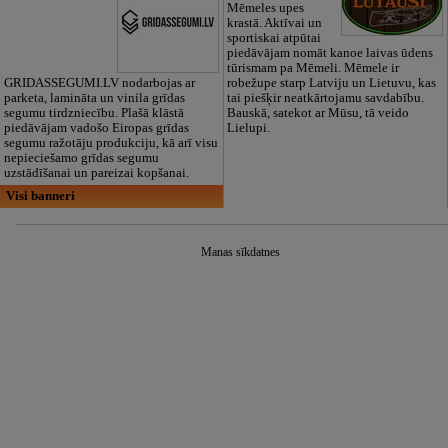
Mēmeles upes
krastā. Aktīvai un
sportiskai atpūtai
piedāvājam nomāt kanoe laivas ūdens
tūrismam pa Mēmeli. Mēmele ir
GRIDASSEGUMI.LV nodarbojas ar
robežupe starp Latviju un Lietuvu, kas
parketa, lamināta un vinila grīdas
tai piešķir neatkārtojamu savdabību.
segumu tirdzniecību. Plašā klāstā
Bauskā, satekot ar Mūsu, tā veido
piedāvājam vadošo Eiropas grīdas
Lielupi.
segumu ražotāju produkciju, kā arī visu
nepieciešamo grīdas segumu
uzstādīšanai un pareizai kopšanai.
Visi banneri
Manas sīkdatnes