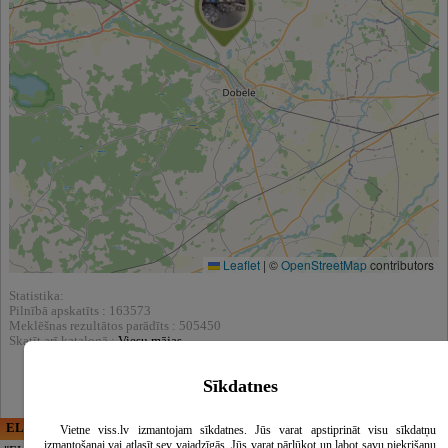
Leaflet
|
©
OpenStreetMap
contributors
Statistika:
Pilnībā apskatīts : 163573
Meklēšnas rezultātos parādīts : 505450
Skatīt arī katalogā :
Viesu mājas
Sīkdatnes
ELECTRIC ENERGY
CĒSU APBEDĪŠANAS
Vietne viss.lv izmantojam sīkdatnes. Jūs varat apstiprināt visu sīkdatņu
PAKALPOJUMI, SIA
izmantošanai vai atlasīt sev vajadzīgās. Jūs varat pārlūkot un labot savu piekrišanu