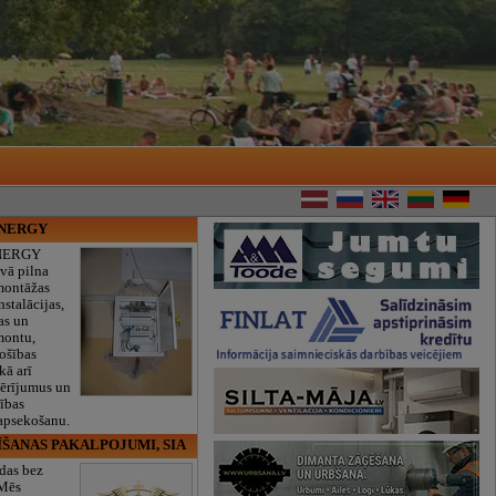
ENERGY
NERGY
vā pilna
montāžas
nstalācijas,
as un
montu,
rošības
kā arī
mērījumus un
ības
 apsekošanu.
ĪŠANAS PAKALPOJUMI, SIA
das bez
 Mēs