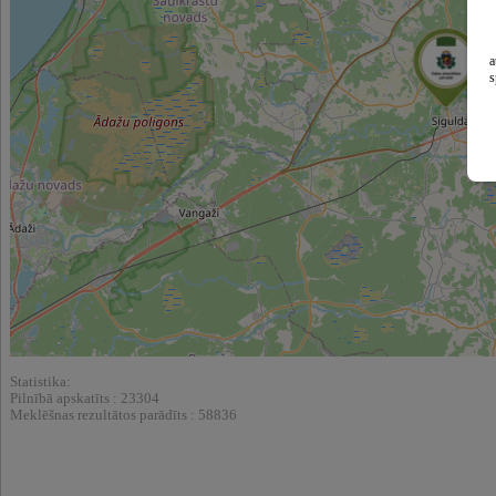
a
s
Statistika:
Pilnībā apskatīts : 23304
Meklēšnas rezultātos parādīts : 58836