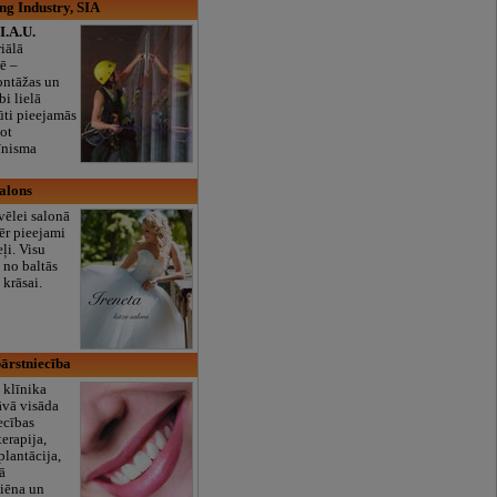
ng Industry, SIA
.A.U.
iālā
ē –
ontāžas un
bi lielā
ūti pieejamās
jot
īnisma
salons
zvēlei salonā
ēr pieejami
ļi. Visu
 no baltās
 krāsai.
bārstniecība
 klīnika
āvā visāda
ecības
erapija,
plantācija,
ā
giēna un