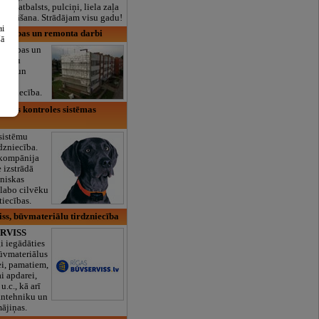
lais atbalsts, pulciņi, liela zaļa
x ēdināšana. Strādājam visu gadu!
ai
tniecības un remonta darbi
šā
niecības un
fasāžu
šējie un
arbi.
rdzniecība.
rijas kontroles sistēmas
 sistēmu
dzniecība.
 kompānija
e izstrādā
oniskas
zlabo cilvēku
tiecības.
ss, būvmateriālu tirdzniecība
RVISS
i iegādāties
ūvmateriālus
ei, pamatiem,
ai apdarei,
u.c., kā arī
santehniku un
ājiņas.