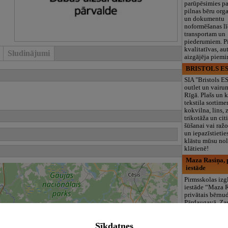
parūpēsimies p
pilnas bēru org
un dokumentu
noformēšanas l
transportam un
piederumiem. Pi
kvalitatīvas, au
Sludinājumi
aizgājēja piemi
BRISTOLS ES
SIA "Bristols 
outlet un vairu
Rīgā. Plašs un k
tekstila sortime
kokvilna, lins, z
trikotāža un ci
šūšanai vai ražo
un iepazīstietie
klāstu mūsu nol
klātienē!
Maza Rasiņa, p
iestāde
Pirmsskolas izg
iestāde “Maza 
privātais bērnu
Pārdaugavā, Za
bērniem no 10
līdz 6 gadiem. 
Sīkdatnes
programmas (L