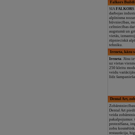
Falkors Buildi
SIA
FALKORS I
darbojas industr
alpīnisma nozar
būvniecības, m
celtniecības dar
augstumā un gr
vietās, izmanto
rūpnieciskā alp
tehniku.
Ireneta, kāzu 
Ireneta
. Jūsu i
uz vietas vienm
250 kleitu mode
veidu variācijās
līdz šampanieša
Dental Art, zo
Zobārstniecības
Dental Art pied
veida zobārstni
pakalpojumus: t
protezēšana, im
zobu kosmētisk
restaurācija, hi