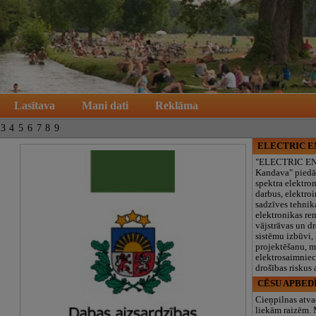
Lasītava
Mani dati
Reklāma
3
4
5
6
7
8
9
ELECTRIC 
"ELECTRIC E
Kandava" piedā
spektra elektro
darbus, elektroi
sadzīves tehnik
elektronikas re
vājstrāvas un d
sistēmu izbūvi, 
projektēšanu, 
elektrosaimniec
drošības riskus
CĒSU APBED
Cieņpilnas atva
liekām raizēm.