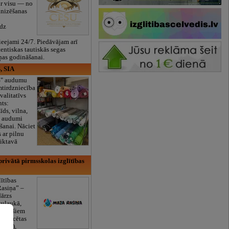
ar visu — no
anizēšanas
īdz
eejami 24/7. Piedāvājam arī
tentiskas tautiskās segas
ņas godināšanai.
, SIA
ES" audumu
mtirdzniecība
valitatīvs
nts:
īds, vilna,
ti audumi
šanai. Nāciet
s ar pilnu
iktavā
rivātā pirmsskolas izglītības
lītības
Rasiņa” –
dārzs
sulaukā,
 mēnešiem
Licencētas
V/RU),