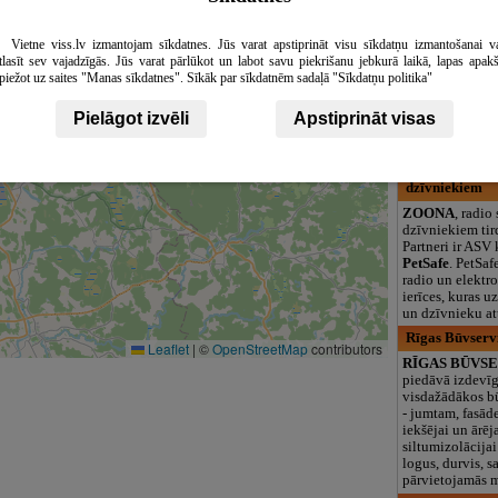
logopēds, speciā
teritorija un 3
Vietne viss.lv izmantojam sīkdatnes. Jūs varat apstiprināt visu sīkdatņu izmantošanai v
Aiva plus, cel
tlasīt sev vajadzīgās. Jūs varat pārlūkot un labot savu piekrišanu jebkurā laikā, lapas apak
Aiva plus
. Celt
piežot uz saites "Manas sīkdatnes". Sīkāk par sīkdatnēm sadaļā "Sīkdatņu politika"
remonta darbi, 
siltināšana. Iek
Pielāgot izvēli
Apstiprināt visas
ārējie apdares d
Būvmateriālu ti
ZOONA , terito
dzīvniekiem
ZOONA
, radio
dzīvniekiem tir
Partneri ir ASV
PetSafe
. PetSaf
radio un elektr
ierīces, kuras u
un dzīvnieku at
Rīgas Būvservi
Leaflet
|
©
OpenStreetMap
contributors
RĪGAS BŪVSE
piedāvā izdevīg
visdažādākos b
- jumtam, fasād
iekšējai un ārēj
siltumizolācijai 
logus, durvis, 
pārvietojamās m