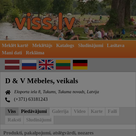
Meklēt kartē
Meklētājs
Katalogs
Sludinājumi
Lasītava
Mani dati
Reklāma
D & V Mēbeles, veikals
Eksporta iela 8, Tukums, Tukuma novads, Latvija
(+371) 63181243
Viss
Piedāvājumi
Galerija
Video
Karte
Faili
Raksti
Sludinājumi
Produkti, pakalpojumi, atslēgvārdi, nozares