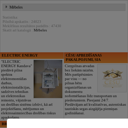
Mēbeles
Statistika:
Pilnībā apskatīts : 24023
Meklēšnas rezultātos parādīts : 47430
Skatīt arī katalogā :
Mēbeles
ELECTRIC ENERGY
CĒSU APBEDĪŠANAS
PAKALPOJUMI, SIA
"ELECTRIC
ENERGY Kandava"
Cieņpilnas atvadas
piedāvā pilna
bez liekām raizēm.
spektra
Mēs parūpēsimies
elektromontāžas
par visu — no
darbus,
pilnas bēru
elektroinstalācijas,
organizēšanas un
sadzīves tehnikas
dokumentu
un elektronikas
noformēšanas līdz transportam un
remontu, vājstrāvas
piederumiem. Pieejami 24/7.
un drošības sistēmu izbūvi, kā arī
Piedāvājam arī kvalitatīvas, autentiskas
projektēšanu, mērījumus un
tautiskās segas aizgājēja piemiņas
elektrosaimniecības drošības riskus
godināšanai.
apsekošanu.
BRISTOLS ES, SIA
Maza Rasiņa, privātā pirmsskolas