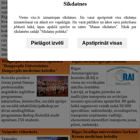
izglītības iestāde
Sīkdatnes
SIA "Bristols ES"
audumu outlet un
Pirmsskolas
vairumtirdzniecība
izglītības iestāde
Rīgā. Plašs un
“Maza Rasiņa” –
Vietne viss.lv izmantojam sīkdatnes. Jūs varat apstiprināt visu sīkdatņu
kvalitatīvs tekstila
privātais bērnudārzs
izmantošanai vai atlasīt sev vajadzīgās. Jūs varat pārlūkot un labot savu piekrišanu
sortiments:
Pārdaugavā,
jebkurā laikā, lapas apakšā spiežot uz saites "Manas sīkdatnes". Sīkāk par
kokvilna, lins, zīds,
Zasulaukā, bērniem
sīkdatnēm sadaļā "Sīkdatņu politika"
vilna, trikotāža un
no 10 mēnešiem
citi audumi šūšanai
līdz 6 gadiem. Licencētas programmas
Pielāgot izvēli
Apstiprināt visas
vai ražošanai.
(LV/RU), logopēds, speciālais atbalsts,
Nāciet un iepazīstieties ar pilnu klāstu
pulciņi, liela zaļa teritorija un 3x
mūsu noliktavā klātienē!
ēdināšana. Strādājam visu gadu!
Daugavpils Universitātes aģentūra
Rīgas Aeronavigācijas institūts
"Daugavpils Universitātes
Rīgas
Daugavpils medicīnas koledža"
Aeronavigācijas
Koledža piedāvā
Institūts (RAI) ir
četras pirmā līmeņa
viena no vecākajām
profesionālās
mācību iestādēm
augstākās izglītības
Latvijā, ar bagātu pieredzi un
programmas:
tradīcijām transporta un aviācijas
māszinības, ārstniecība, sociālā aprūpe
nozares specialistu apmācībā. 80 gadu
un sociālā rehabilitācija&nbsp;un
laikā sagatavoti vairāk nekā 50 000
divas arodizglītības
speciālistu: radiotehniķi, aviodispečeri,
programmas.&nbsp;Koledžā studē
transporta uzņēmumu vadītāji,
apmēram 250 studenti.
ekonomisti-menedžeri transporta jomā,
piloti, mehāniķi.
Vaiņodes vidusskola
Rīgas Stradiņa universitātes Sarkanā
Krusta medicīnas koledža
Vaiņodes