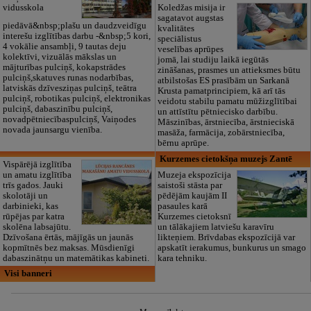
vidusskola
Koledžas misija ir
sagatavot augstas
piedāvā&nbsp;plašu un daudzveidīgu
kvalitātes
interešu izglītības darbu -&nbsp;5 kori,
speciālistus
4 vokālie ansambļi, 9 tautas deju
veselības aprūpes
kolektīvi, vizuālās mākslas un
jomā, lai studiju laikā iegūtās
mājturības pulciņš, kokapstrādes
zināšanas, prasmes un attieksmes būtu
pulciņš,skatuves runas nodarbības,
atbilstošas ES prasībām un Sarkanā
latviskās dzīvesziņas pulciņš, teātra
Krusta pamatprincipiem, kā arī tās
pulciņš, robotikas pulciņš, elektronikas
veidotu stabilu pamatu mūžizglītībai
pulciņš, dabaszinību pulciņš,
un attīstītu pētniecisko darbību.
novadpētniecībaspulciņš, Vaiņodes
Māszinības, ārstniecība, ārstnieciskā
novada jaunsargu vienība.
masāža, farmācija, zobārstniecība,
bērnu aprūpe.
Kurzemes cietokšņa muzejs Zantē
Vispārējā izglītība
un amatu izglītība
Muzeja ekspozīcija
trīs gados. Jauki
saistoši stāsta par
skolotāji un
pēdējām kaujām II
darbinieki, kas
pasaules karā
rūpējas par katra
Kurzemes cietoksnī
skolēna labsajūtu.
un tālākajiem latviešu karavīru
Dzīvošana ērtās, mājīgās un jaunās
likteņiem. Brīvdabas ekspozīcijā var
kopmītnēs bez maksas. Mūsdienīgi
apskatīt ierakumus, bunkurus un smago
dabaszinātņu un matemātikas kabineti.
kara tehniku.
Visi banneri