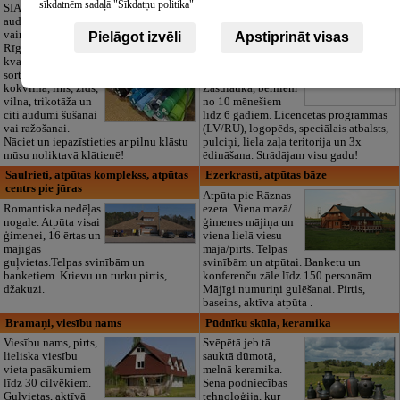
izglītības iestāde
sīkdatnēm sadaļā "Sīkdatņu politika"
SIA "Bristols ES"
audumu outlet un
Pirmsskolas
vairumtirdzniecība
izglītības iestāde
Pielāgot izvēli
Apstiprināt visas
Rīgā. Plašs un
“Maza Rasiņa” –
kvalitatīvs tekstila
privātais bērnudārzs
sortiments:
Pārdaugavā,
kokvilna, lins, zīds,
Zasulaukā, bērniem
vilna, trikotāža un
no 10 mēnešiem
citi audumi šūšanai
līdz 6 gadiem. Licencētas programmas
vai ražošanai.
(LV/RU), logopēds, speciālais atbalsts,
Nāciet un iepazīstieties ar pilnu klāstu
pulciņi, liela zaļa teritorija un 3x
mūsu noliktavā klātienē!
ēdināšana. Strādājam visu gadu!
Saulrieti, atpūtas komplekss, atpūtas
Ezerkrasti, atpūtas bāze
centrs pie jūras
Atpūta pie Rāznas
Romantiska nedēļas
ezera. Viena mazā/
nogale. Atpūta visai
ģimenes mājiņa un
ģimenei, 16 ērtas un
viena lielā viesu
mājīgas
māja/pirts. Telpas
guļvietas.Telpas svinībām un
svinībām un atpūtai. Banketu un
banketiem. Krievu un turku pirtis,
konferenču zāle līdz 150 personām.
džakuzi.
Mājīgi numuriņi gulēšanai. Pirtis,
baseins, aktīva atpūta .
Bramaņi, viesību nams
Pūdnīku skūla, keramika
Viesību nams, pirts,
Svēpētā jeb tā
lieliska viesību
sauktā dūmotā,
vieta pasākumiem
melnā keramika.
līdz 30 cilvēkiem.
Sena podniecības
Guļvietas, aktīvā
tehnoloģija, kur