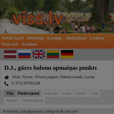
Meklēt kartē
Meklētājs
Katalogs
Sludinājumi
Lasītava
Mani dati
Reklāma
D.J., gāzes balonu apmaiņas punkts
Vītoli, Tērvete, Tērvetes pagasts, Dobeles novads, Latvija
(+371) 63781228
Viss
Piedāvājumi
Galerija
Video
Karte
Faili
Raksti
Sludinājumi
Produkti, pakalpojumi, atslēgvārdi, nozares