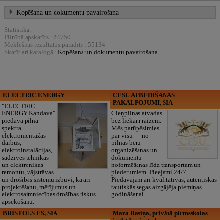
Kopēšana un dokumentu pavairošana
Statistika:
Pilnībā apskatīts : 24750
Meklēšnas rezultātos parādīts : 55134
Skatīt arī katalogā :
Kopēšana un dokumentu pavairošana
ELECTRIC ENERGY
CĒSU APBEDĪŠANAS
PAKALPOJUMI, SIA
"ELECTRIC
ENERGY Kandava"
Cieņpilnas atvadas
piedāvā pilna
bez liekām raizēm.
spektra
Mēs parūpēsimies
elektromontāžas
par visu — no
darbus,
pilnas bēru
elektroinstalācijas,
organizēšanas un
sadzīves tehnikas
dokumentu
un elektronikas
noformēšanas līdz transportam un
remontu, vājstrāvas
piederumiem. Pieejami 24/7.
un drošības sistēmu izbūvi, kā arī
Piedāvājam arī kvalitatīvas, autentiskas
projektēšanu, mērījumus un
tautiskās segas aizgājēja piemiņas
elektrosaimniecības drošības riskus
godināšanai.
apsekošanu.
BRISTOLS ES, SIA
Maza Rasiņa, privātā pirmsskolas