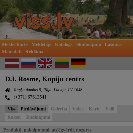
Meklēt kartē
Meklētājs
Katalogs
Sludinājumi
Lasītava
Mani dati
Reklāma
D.I. Rosme, Kopiju centrs
Raņķa dambis 9, Rīga, Latvija, LV-1048
(+371) 67613541
Viss
Piedāvājumi
Galerija
Video
Karte
Faili
Raksti
Sludinājumi
Produkti, pakalpojumi, atslēgvārdi, nozares