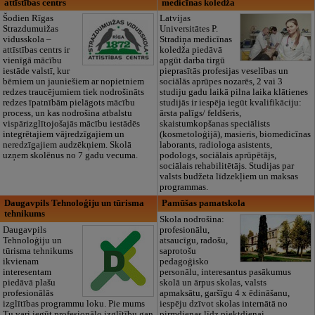
attīstības centrs
medicīnas koledža
Šodien Rīgas
Latvijas
Strazdumuižas
Universitātes P.
vidusskola –
Stradiņa medicīnas
attīstības centrs ir
koledža piedāvā
vienīgā mācību
apgūt darba tirgū
iestāde valstī, kur
pieprasītās profesijas veselības un
bērniem un jauniešiem ar nopietniem
sociālās aprūpes nozarēs, 2 vai 3
redzes traucējumiem tiek nodrošināts
studiju gadu laikā pilna laika klātienes
redzes īpatnībām pielāgots mācību
studijās ir iespēja iegūt kvalifikāciju:
process, un kas nodrošina atbalstu
ārsta palīgs/ feldšeris,
vispārizglītojošajās mācību iestādēs
skaistumkopšanas speciālists
integrētajiem vājredzīgajiem un
(kosmetoloģijā), masieris, biomedicīnas
neredzīgajiem audzēkņiem. Skolā
laborants, radiologa asistents,
uzņem skolēnus no 7 gadu vecuma.
podologs, sociālais aprūpētājs,
sociālais rehabilitētājs. Studijas par
valsts budžeta līdzekļiem un maksas
programmas.
Daugavpils Tehnoloģiju un tūrisma
Pamūšas pamatskola
tehnikums
Skola nodrošina:
Daugavpils
profesionālu,
Tehnoloģiju un
atsaucīgu, radošu,
tūrisma tehnikums
saprotošu
ikvienam
pedagoģisko
interesentam
personālu, interesantus pasākumus
piedāvā plašu
skolā un ārpus skolas, valsts
profesionālās
apmaksātu, garšīgu 4 x ēdināšanu,
izglītības programmu loku. Pie mums
iespēju dzīvot skolas internātā no
Tu vari iegūt profesionālo izglītību gan
pirmdienas līdz piektdienai,