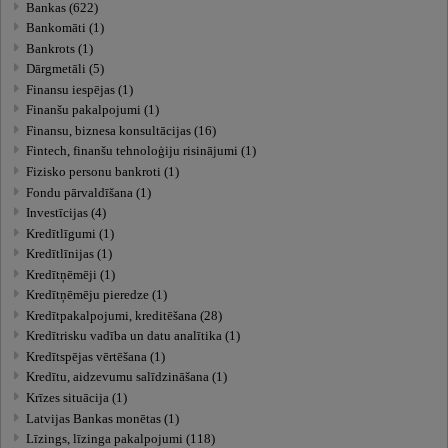
Bankas (622)
Bankomāti (1)
Bankrots (1)
Dārgmetāli (5)
Finansu iespējas (1)
Finanšu pakalpojumi (1)
Finansu, biznesa konsultācijas (16)
Fintech, finanšu tehnoloģiju risinājumi (1)
Fizisko personu bankroti (1)
Fondu pārvaldīšana (1)
Investīcijas (4)
Kredītlīgumi (1)
Kredītlīnijas (1)
Kredītņēmēji (1)
Kredītņēmēju pieredze (1)
Kredītpakalpojumi, kreditēšana (28)
Kredītrisku vadība un datu analītika (1)
Kredītspējas vērtēšana (1)
Kredītu, aidzevumu salīdzināšana (1)
Krīzes situācija (1)
Latvijas Bankas monētas (1)
Līzings, līzinga pakalpojumi (118)