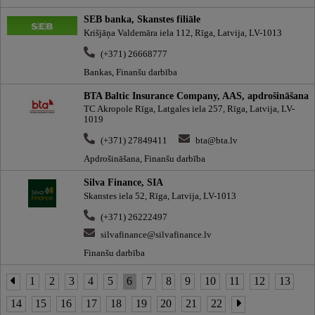
SEB banka, Skanstes filiāle
Krišjāņa Valdemāra iela 112, Rīga, Latvija, LV-1013
(+371) 26668777
Bankas, Finanšu darbība
BTA Baltic Insurance Company, AAS, apdrošināšana
TC Akropole Rīga, Latgales iela 257, Rīga, Latvija, LV-
1019
(+371) 27849411
bta@bta.lv
Apdrošināšana, Finanšu darbība
Silva Finance, SIA
Skanstes iela 52, Rīga, Latvija, LV-1013
(+371) 26222497
silvafinance@silvafinance.lv
Finanšu darbība
1
2
3
4
5
6
7
8
9
10
11
12
13
14
15
16
17
18
19
20
21
22