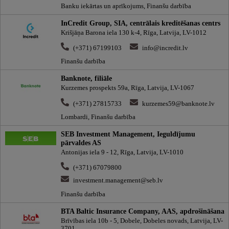
Banku iekārtas un aprīkojums, Finanšu darbība
InCredit Group, SIA, centrālais kreditēšanas centrs
Krišjāņa Barona iela 130 k-4, Rīga, Latvija, LV-1012
(+371) 67199103
info@incredit.lv
Finanšu darbība
Banknote, filiāle
Kurzemes prospekts 59a, Rīga, Latvija, LV-1067
(+371) 27815733
kurzemes59@banknote.lv
Lombardi, Finanšu darbība
SEB Investment Management, Ieguldījumu
pārvaldes AS
Antonijas iela 9 - 12, Rīga, Latvija, LV-1010
(+371) 67079800
investment.management@seb.lv
Finanšu darbība
BTA Baltic Insurance Company, AAS, apdrošināšana
Brīvības iela 10b - 5, Dobele, Dobeles novads, Latvija, LV-
3701