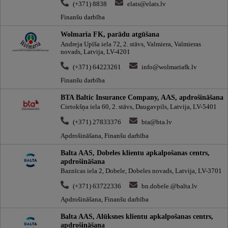
(+371) 8838
elats@elats.lv
Finanšu darbība
Wolmaria FK, parādu atgūšana
Andreja Upīša iela 72, 2. stāvs, Valmiera, Valmieras
novads, Latvija, LV-4201
(+371) 64223261
info@wolmariafk.lv
Finanšu darbība
BTA Baltic Insurance Company, AAS, apdrošināšana
Cietokšņa iela 60, 2. stāvs, Daugavpils, Latvija, LV-5401
(+371) 27833376
bta@bta.lv
Apdrošināšana, Finanšu darbība
Balta AAS, Dobeles klientu apkalpošanas centrs,
apdrošināšana
Baznīcas iela 2, Dobele, Dobeles novads, Latvija, LV-3701
(+371) 63722336
bn.dobele.@balta.lv
Apdrošināšana, Finanšu darbība
Balta AAS, Alūksnes klientu apkalpošanas centrs,
apdrošināšana