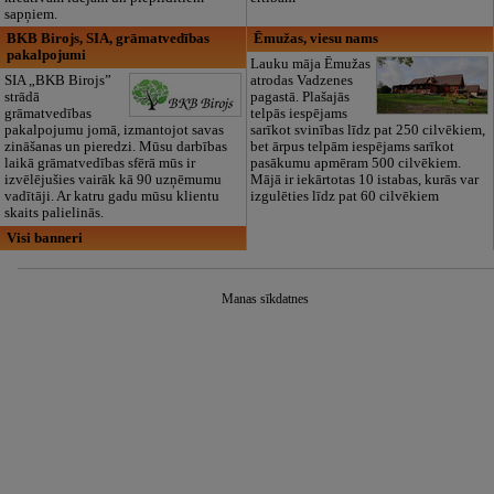
sapņiem.
BKB Birojs, SIA, grāmatvedības
Ēmužas, viesu nams
pakalpojumi
Lauku māja Ēmužas
SIA „BKB Birojs”
atrodas Vadzenes
strādā
pagastā. Plašajās
grāmatvedības
telpās iespējams
pakalpojumu jomā, izmantojot savas
sarīkot svinības līdz pat 250 cilvēkiem,
zināšanas un pieredzi. Mūsu darbības
bet ārpus telpām iespējams sarīkot
laikā grāmatvedības sfērā mūs ir
pasākumu apmēram 500 cilvēkiem.
izvēlējušies vairāk kā 90 uzņēmumu
Mājā ir iekārtotas 10 istabas, kurās var
vadītāji. Ar katru gadu mūsu klientu
izgulēties līdz pat 60 cilvēkiem
skaits palielinās.
Visi banneri
Manas sīkdatnes