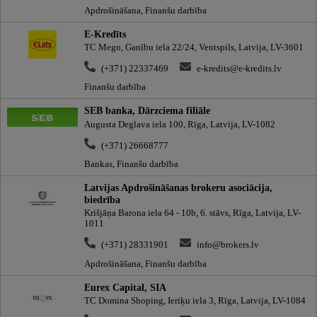
Apdrošināšana, Finanšu darbība
E-Kredīts
TC Mego, Ganību iela 22/24, Ventspils, Latvija, LV-3601
(+371) 22337469
e-kredits@e-kredits.lv
Finanšu darbība
SEB banka, Dārzciema filiāle
Augusta Deglava iela 100, Rīga, Latvija, LV-1082
(+371) 26668777
Bankas, Finanšu darbība
Latvijas Apdrošināšanas brokeru asociācija,
biedrība
Krišjāņa Barona iela 64 - 10b, 6. stāvs, Rīga, Latvija, LV-
1011
(+371) 28331901
info@brokers.lv
Apdrošināšana, Finanšu darbība
Eurex Capital, SIA
TC Domina Shoping, Ieriķu iela 3, Rīga, Latvija, LV-1084