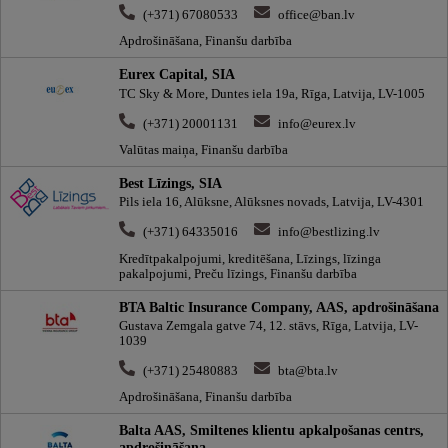
(+371) 67080533
office@ban.lv
Apdrošināšana, Finanšu darbība
Eurex Capital, SIA
TC Sky & More, Duntes iela 19a, Rīga, Latvija, LV-1005
(+371) 20001131
info@eurex.lv
Valūtas maiņa, Finanšu darbība
Best Līzings, SIA
Pils iela 16, Alūksne, Alūksnes novads, Latvija, LV-4301
(+371) 64335016
info@bestlizing.lv
Kredītpakalpojumi, kreditēšana, Līzings, līzinga
pakalpojumi, Preču līzings, Finanšu darbība
BTA Baltic Insurance Company, AAS, apdrošināšana
Gustava Zemgala gatve 74, 12. stāvs, Rīga, Latvija, LV-
1039
(+371) 25480883
bta@bta.lv
Apdrošināšana, Finanšu darbība
Balta AAS, Smiltenes klientu apkalpošanas centrs,
apdrošināšana