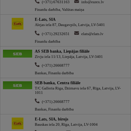
(+371) 67631163
info@eurex.lv
Finanšu darbība, Valūtas maiņa
E-Lats, SIA
Alejas iela 87, Daugavpils, Latvija, LV-5401
(+371) 29232651
elats@elats.lv
Finanšu darbība
AS SEB banka, Liepājas filiāle
Zivju iela 11/13, Liepāja, Latvija, LV-3401
(+371) 26668777
Bankas, Finanšu darbība
SEB banka, Centra filiāle
T/C Galleria Riga, Dzirnavu iela 67, Rīga, Latvija, LV-
1011
(+371) 26668777
Bankas, Finanšu darbība
E-Lats, SIA, birojs
Bauskas iela 20, Rīga, Latvija, LV-1004