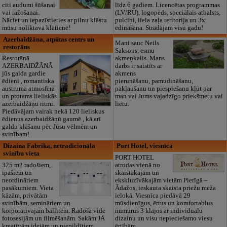
citi audumi šūšanai
līdz 6 gadiem. Licencētas programmas
vai ražošanai.
(LV/RU), logopēds, speciālais atbalsts,
Nāciet un iepazīstieties ar pilnu klāstu
pulciņi, liela zaļa teritorija un 3x
mūsu noliktavā klātienē!
ēdināšana. Strādājam visu gadu!
Azerbaidžāna, atpūtas centrs un
Mani sauc Neils
restorāns
Saksons, esmu
Restorānā
akmeņkalis. Mans
AZERBAIDŽĀNĀ
darbs ir saistīts ar
jūs gaida gardie
akmens
ēdieni , romantiska
pierunāšanu, pamudināšanu,
austruma atmosfēra
pakļaušanu un piespiešanu kļūt par
un protams lieliskās
man vai Jums vajadzīgo priekšmetu vai
azerbaidžāņu ritmi.
lietu.
Piedāvājam vairak nekā 120 lieliskus
ēdienus azerbaidžāņū gaumē , kā arī
galdu klāšanu pēc Jūsu vēlmēm un
svinībam!
Dizaina Fabrika, netradicionāla
Port Hotel, viesnīca
svinību vieta
PORT HOTEL
325 m2 radošiem,
atrodas vienā no
īpašiem un
skaistākajām un
neordināriem
ekskluzīvākajām vietām Pierīgā –
pasākumiem. Vieta
Ādažos, ieskauta skaista priežu meža
kāzām, privātām
ielokā. Viesnīca piedāvā 29
svinībām, semināriem un
mūsdienīgus, ērtus un komfortablus
korporatīvajām ballītēm. Radoša vide
numurus 3 klājos ar individuālu
fotosesijām un filmēšanām. Sakām JĀ
dizainu un visu nepieciešamo viesu
kreatīvām idejām un piepildītiem
ērtībām