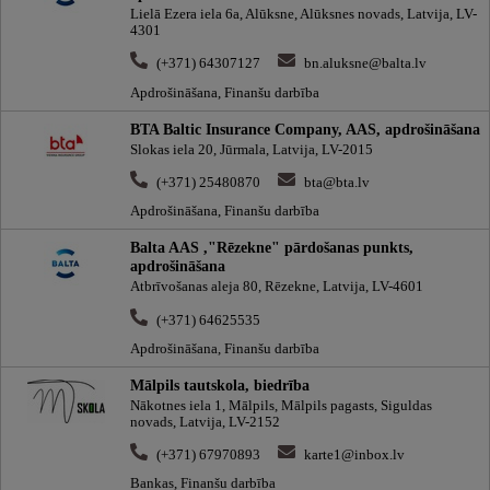
Lielā Ezera iela 6a, Alūksne, Alūksnes novads, Latvija, LV-
4301
(+371) 64307127
bn.aluksne@balta.lv
Apdrošināšana, Finanšu darbība
BTA Baltic Insurance Company, AAS, apdrošināšana
Slokas iela 20, Jūrmala, Latvija, LV-2015
(+371) 25480870
bta@bta.lv
Apdrošināšana, Finanšu darbība
Balta AAS ,"Rēzekne" pārdošanas punkts,
apdrošināšana
Atbrīvošanas aleja 80, Rēzekne, Latvija, LV-4601
(+371) 64625535
Apdrošināšana, Finanšu darbība
Mālpils tautskola, biedrība
Nākotnes iela 1, Mālpils, Mālpils pagasts, Siguldas
novads, Latvija, LV-2152
(+371) 67970893
karte1@inbox.lv
Bankas, Finanšu darbība