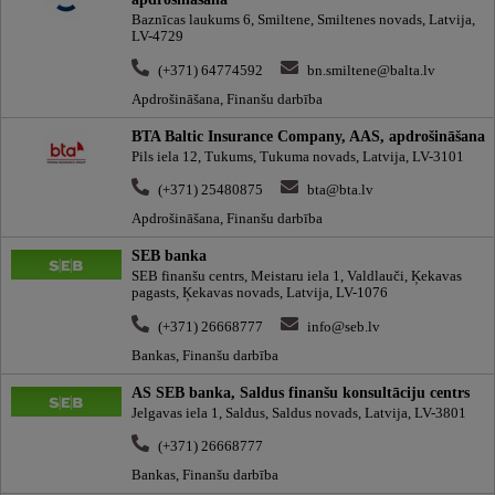
Baznīcas laukums 6, Smiltene, Smiltenes novads, Latvija,
LV-4729
(+371) 64774592
bn.smiltene@balta.lv
Apdrošināšana, Finanšu darbība
BTA Baltic Insurance Company, AAS, apdrošināšana
Pils iela 12, Tukums, Tukuma novads, Latvija, LV-3101
(+371) 25480875
bta@bta.lv
Apdrošināšana, Finanšu darbība
SEB banka
SEB finanšu centrs, Meistaru iela 1, Valdlauči, Ķekavas
pagasts, Ķekavas novads, Latvija, LV-1076
(+371) 26668777
info@seb.lv
Bankas, Finanšu darbība
AS SEB banka, Saldus finanšu konsultāciju centrs
Jelgavas iela 1, Saldus, Saldus novads, Latvija, LV-3801
(+371) 26668777
Bankas, Finanšu darbība