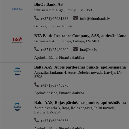
BluOr Bank, AS
Smilšu iela 6, Rīga, Latvija, LV-1050
(+371) 67031333
info@bluorbank.lv
Bankas, Finanšu darbība
BTA Baltic Insurance Company, AAS, apdrošināšana
Bāriņu iela 4/6, Liepāja, Latvija, LV-3401
(+371) 25480892
bta@bta.lv
Apdrošināšana, Finanšu darbība
Balta AAS, Auces pārdošanas punkts, apdrošināšana
Aspazijas laukums 4, Auce, Dobeles novads, Latvija, LV-
3708
(+371) 63745970
Apdrošināšana, Finanšu darbība
Balta AAS, Rojas pārdošanas punkts, apdrošināšana
Zvejnieku iela 3, Roja, Rojas pagasts, Talsu novads,
Latvija, LV-3264
(+371) 63269656
Apdrošināšana, Finanšu darbība