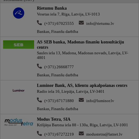
Rietumu Banka
Vesetas iela 7, Rīga, Latvija, LV-1013
(+371) 67025555
info@rietumu.lv
Bankas, Finanšu darbība
AS SEB banka, Madonas finanšu konsultāciju
centrs
Saules iela 13, Madona, Madonas novads, Latvija, LV-
4801
(+371) 26668777
Bankas, Finanšu darbība
Luminor Bank, AS, klientu apkalpošanas centrs
Radio iela 16, Liepāja, Latvija, LV-3401
(+371) 67171880
info@luminor.lv
Bankas, Finanšu darbība
Modus Tetra, SIA
Krišjāņa Barona iela 88 - 130a, Rīga, Latvija, LV-1001
(+371) 67272219
modustetra@latnet.lv