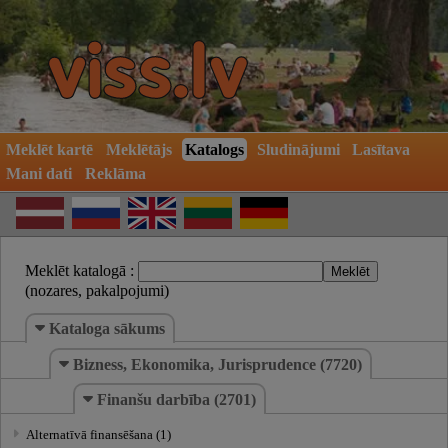
Meklēt kartē
Meklētājs
Katalogs
Sludinājumi
Lasītava
Mani dati
Reklāma
Meklēt katalogā :
(nozares, pakalpojumi)
Kataloga sākums
Bizness, Ekonomika, Jurisprudence (7720)
Finanšu darbība (2701)
Alternatīvā finansēšana (1)