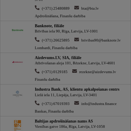
(+371) 25480889
bta@bta.lv
Apdrošināšana, Finanšu darbība
Banknote, filiāle
Brīvības iela 90, Rīga, Latvija, LV-1001
(+371) 26625895
brivibas90@banknote.lv
Lombardi, Finanšu darbība
Aizdevums.LV, SIA, filiāle
Atbrīvošanas aleja 101, Rēzekne, Latvija, LV-4601
(+371) 0129185
rezekne@aizdevums.lv
Finanšu darbība
Industra Bank, AS, klientu apkalpošanas centrs
Lielā iela 11, Liepāja, Latvija, LV-3401
(+371) 67019393
info@industra.finance
Bankas, Finanšu darbība
Baltijas apdrošināšanas nams AS
Vienības gatve 186a, Rīga, Latvija, LV-1058