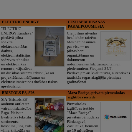
ELECTRIC ENERGY
CĒSU APBEDĪŠANAS
PAKALPOJUMI, SIA
"ELECTRIC
ENERGY Kandava"
Cieņpilnas atvadas
piedāvā pilna
bez liekām raizēm.
spektra
Mēs parūpēsimies
elektromontāžas
par visu — no
darbus,
pilnas bēru
elektroinstalācijas,
organizēšanas un
sadzīves tehnikas
dokumentu
un elektronikas
noformēšanas līdz transportam un
remontu, vājstrāvas
piederumiem. Pieejami 24/7.
un drošības sistēmu izbūvi, kā arī
Piedāvājam arī kvalitatīvas, autentiskas
projektēšanu, mērījumus un
tautiskās segas aizgājēja piemiņas
elektrosaimniecības drošības riskus
godināšanai.
apsekošanu.
BRISTOLS ES, SIA
Maza Rasiņa, privātā pirmsskolas
izglītības iestāde
SIA "Bristols ES"
audumu outlet un
Pirmsskolas
vairumtirdzniecība
izglītības iestāde
Rīgā. Plašs un
“Maza Rasiņa” –
kvalitatīvs tekstila
privātais bērnudārzs
sortiments:
Pārdaugavā,
kokvilna, lins, zīds,
Zasulaukā, bērniem
vilna, trikotāža un
no 10 mēnešiem