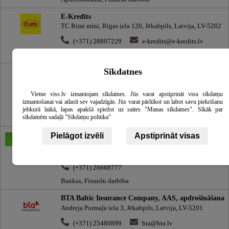
E-Kredīts
TC Rimi mini, Rīgas iela 120, Jēkabpils, Latvija, LV-5202
(+371) 28807229
e-kredits@e-kredits.lv
Finanšu darbība
Sīkdatnes
Luminor Bank, AS, klientu apkalpošanas centrs
Malduguņu iela 2, Mārupe, Mārupes novads, Latvija, LV-
2167
Vietne viss.lv izmantojam sīkdatnes. Jūs varat apstiprināt visu sīkdatņu
izmantošanai vai atlasīt sev vajadzīgās. Jūs varat pārlūkot un labot savu piekrišanu
(+371) 67171880
info@luminor.lv
jebkurā laikā, lapas apakšā spiežot uz saites "Manas sīkdatnes". Sīkāk par
sīkdatnēm sadaļā "Sīkdatņu politika"
Bankas, Finanšu darbība
AS SEB banka, Kuldīgas finanšu konsultāciju centrs
Pielāgot izvēli
Apstiprināt visas
Pilsētas laukums 5, Kuldīga, Kuldīgas novads, Latvija, LV-
3301
(+371) 26668777
Bankas, Finanšu darbība
BTA Baltic Insurance Company, AAS, apdrošināšana
Andreja Pormaļa iela 3, Jēkabpils, Latvija, LV-5201
(+371) 25480899
bta@bta.lv