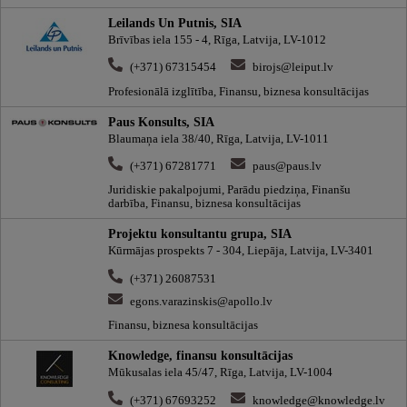
Leilands Un Putnis, SIA
Brīvības iela 155 - 4, Rīga, Latvija, LV-1012
(+371) 67315454
birojs@leiput.lv
Profesionālā izglītība, Finansu, biznesa konsultācijas
Paus Konsults, SIA
Blaumaņa iela 38/40, Rīga, Latvija, LV-1011
(+371) 67281771
paus@paus.lv
Juridiskie pakalpojumi, Parādu piedziņa, Finanšu
darbība, Finansu, biznesa konsultācijas
Projektu konsultantu grupa, SIA
Kūrmājas prospekts 7 - 304, Liepāja, Latvija, LV-3401
(+371) 26087531
egons.varazinskis@apollo.lv
Finansu, biznesa konsultācijas
Knowledge, finansu konsultācijas
Mūkusalas iela 45/47, Rīga, Latvija, LV-1004
(+371) 67693252
knowledge@knowledge.lv