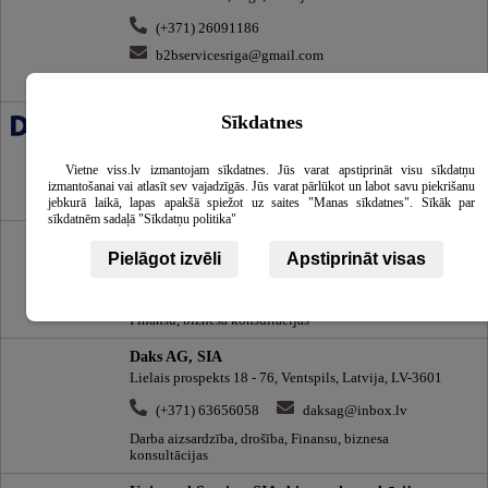
(+371) 26091186
b2bservicesriga@gmail.com
Finansu, biznesa konsultācijas
Sīkdatnes
Deloitte Latvia SIA , finansu konsultācijas
Grēdu iela 4a, Rīga, Latvija, LV-1019
Vietne viss.lv izmantojam sīkdatnes. Jūs varat apstiprināt visu sīkdatņu
(+371) 67074100
latvia@deloitteCE.com
izmantošanai vai atlasīt sev vajadzīgās. Jūs varat pārlūkot un labot savu piekrišanu
Finansu, biznesa konsultācijas
jebkurā laikā, lapas apakšā spiežot uz saites "Manas sīkdatnes". Sīkāk par
sīkdatnēm sadaļā "Sīkdatņu politika"
Andris Urbāns, biznesa konsultants
Pielāgot izvēli
Apstiprināt visas
Rīga, Latvija
(+371) 26956781
andris.urbans@gmail.com
Finansu, biznesa konsultācijas
Daks AG, SIA
Lielais prospekts 18 - 76, Ventspils, Latvija, LV-3601
(+371) 63656058
daksag@inbox.lv
Darba aizsardzība, drošība, Finansu, biznesa
konsultācijas