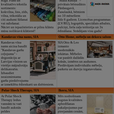
Rīgā. Plašs un
“Maza Rasiņa” –
kvalitatīvs tekstila
privātais bērnudārzs
sortiments:
Pārdaugavā,
kokvilna, lins, zīds,
Zasulaukā, bērniem
vilna, trikotāža un
no 10 mēnešiem
citi audumi šūšanai
līdz 6 gadiem. Licencētas programmas
vai ražošanai.
(LV/RU), logopēds, speciālais atbalsts,
Nāciet un iepazīstieties ar pilnu klāstu
pulciņi, liela zaļa teritorija un 3x
mūsu noliktavā klātienē!
ēdināšana. Strādājam visu gadu!
Kandavas vīna nams, SIA
Otto Home, mēbeļu un dekora salons
Kandavas vīna
SIA Otto & Leo
nams aicina baudīt
izmanto
"Kandavas garšu
modernākās
ceļojumu" -
iekārtas. Mēbeles
degustāciju ar
var pasūtīt dažādās
Latvijas vīniem un
krāsās, izmēros un audumos.
vietējo mājražotāju
Piedāvājam individuālu mēbeļu,
delikatesēm.
parketu un durvju izgatavošanu.
Izbaudiet
neaizmirstamu
garšu piedzīvojumu
ar izmeklētu ēdienkarti un dzērieniem.
Polar Shock Therapy, SIA
Ikora, SIA
Ar Polar Shock
Mēs nodrošinam
Therapy ledus
augstas kvalitātes
vannām tu vari
apbedīšanas
baudīt aukstās
pakalpojumus par
peldes
pieejamām cenām,