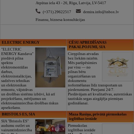
Atpūtas iela 43 - 26, Rīga, Latvija, LV-5417
(+371) 29622517
demira.info@inbox.lv
Finansu, biznesa konsultācijas
ELECTRIC ENERGY
CĒSU APBEDĪŠANAS
PAKALPOJUMI, SIA
"ELECTRIC
ENERGY Kandava"
Cieņpilnas atvadas
piedāvā pilna
bez liekām raizēm.
spektra
Mēs parūpēsimies
elektromontāžas
par visu — no
darbus,
pilnas bēru
elektroinstalācijas,
organizēšanas un
sadzīves tehnikas
dokumentu
un elektronikas
noformēšanas līdz transportam un
remontu, vājstrāvas
piederumiem. Pieejami 24/7.
un drošības sistēmu izbūvi, kā arī
Piedāvājam arī kvalitatīvas, autentiskas
projektēšanu, mērījumus un
tautiskās segas aizgājēja piemiņas
elektrosaimniecības drošības riskus
godināšanai.
apsekošanu.
BRISTOLS ES, SIA
Maza Rasiņa, privātā pirmsskolas
izglītības iestāde
SIA "Bristols ES"
audumu outlet un
Pirmsskolas
vairumtirdzniecība
izglītības iestāde