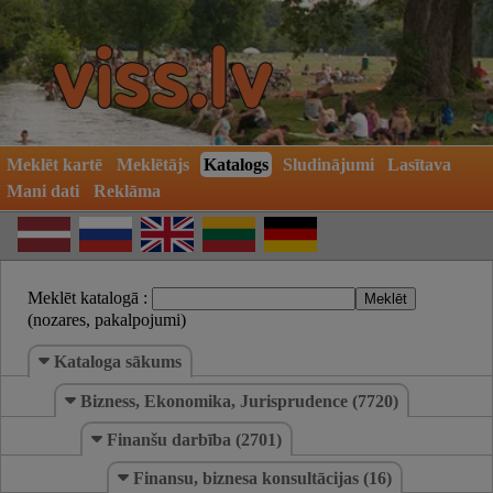
Meklēt kartē
Meklētājs
Katalogs
Sludinājumi
Lasītava
Mani dati
Reklāma
Meklēt katalogā :
(nozares, pakalpojumi)
Kataloga sākums
Bizness, Ekonomika, Jurisprudence (7720)
Finanšu darbība (2701)
Finansu, biznesa konsultācijas (16)