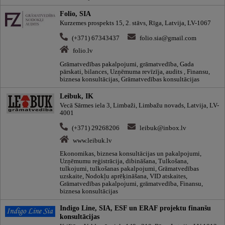
Folio, SIA
Kurzemes prospekts 15, 2. stāvs, Rīga, Latvija, LV-1067
(+371) 67343437
folio.sia@gmail.com
folio.lv
Grāmatvedības pakalpojumi, grāmatvedība, Gada
pārskati, bilances, Uzņēmuma revīzīja, audits , Finansu,
biznesa konsultācijas, Grāmatvedības konsultācijas
Leibuk, IK
Vecā Sārmes iela 3, Limbaži, Limbažu novads, Latvija, LV-
4001
(+371) 29268206
leibuk@inbox.lv
www.leibuk.lv
Ekonomikas, biznesa konsultācijas un pakalpojumi,
Uzņēmumu reģistrācija, dibināšana, Tulkošana,
tulkojumi, tulkošanas pakalpojumi, Grāmatvedības
uzskaite, Nodokļu aprēķināšana, VID atskaites,
Grāmatvedības pakalpojumi, grāmatvedība, Finansu,
biznesa konsultācijas
Indigo Line, SIA, ESF un ERAF projektu finanšu
konsultācijas