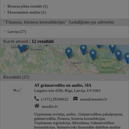
Biznesa plāna izstrāde (1)
Ekonomiskās analīze (1)
"Finansu, biznesa konsultācijas" Sadalījums pa adresēm
Latvija (27)
Kartē atrasti :
12 rezultāti
Rezultāti (27)
AT grāmatvedība un audits, SIA
Latgales iela 450b, Rīga, Latvija, LV-1063
(+371) 29266622
anita@ataudits.lv
ataudits.lv
Uzņēmuma revīzīja, audits , Grāmatvedības pakalpojumi,
grāmatvedība, Finansu, biznesa konsultācijas,
Uzņēmumu reģistrācija, dibināšana, Grāmatvedības
konsultācijas, Saimnieciski finansiālās darbības analīze