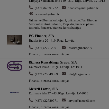
Krišjāņa Valdemāra iela 149 - 310, Rīga, Latvija, LV-1013
(+371) 67391722
finanses@indigoline.lv
www.indigoline.lv
Grāmatvedības pakalpojumi, grāmatvedība, Eiropas
Savienības struktūrfondi, Projektu, biznesa plānu
izstrāde, Finansu, biznesa konsultācijas
EG Finance, SIA
Braslas iela 20 - 410, Rīga, Latvija
(+371) 27712001
info@egfinance.lv
Finansu, biznesa konsultācijas
Biznesa Konsaltinga Grupa, SIA
Dzirnavu iela 87, Rīga, Latvija, LV-1011
(+371) 25649569
info@bkgrupa.lv
Finansu, biznesa konsultācijas
Mercell Latvia, SIA
Dzirnavu iela 37 - 43, Rīga, Latvija, LV-1010
(+371) 22720771
latvija@mercell.com
Finansu, biznesa konsultācijas