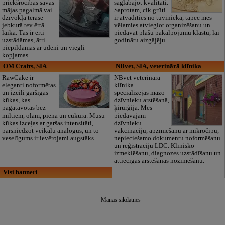
priekšrocības savas
saglabājot kvalitāti.
mājas pagalmā vai
Saprotam, cik grūti
dzīvokļa terasē -
ir atvadīties no tuvinieka, tāpēc mēs
jebkurā tev ērtā
vēlamies atvieglot organizēšanu un
laikā. Tās ir ērti
piedāvāt plašu pakalpojumu klāstu, lai
uzstādāmas, ātri
godinātu aizgājēju.
piepildāmas ar ūdeni un viegli
kopjamas.
OM Crafts, SIA
NBvet, SIA, veterinārā klīnika
RawCake ir
NBvet veterinārā
eleganti noformētas
klīnika
un izcili garšīgas
specializējās mazo
kūkas, kas
dzīvnieku arstēšanā,
pagatavotas bez
ķirurģijā. Mēs
miltiem, olām, piena un cukura. Mūsu
piedāvājam
kūkas izceļas ar garšas intensitāti,
dzīvnieku
pārsniedzot veikalu analogus, un to
vakcināciju, apzīmēšanu ar mikročipu,
veselīgums ir ievērojami augstāks.
nepieciešamo dokumentu noformēšanu
un reģistrāciju LDC. Klīnisko
izmeklēšanu, diagnozes uzstādīšanu un
attiecīgās ārstēšanas nozīmēšanu.
Visi banneri
Manas sīkdatnes