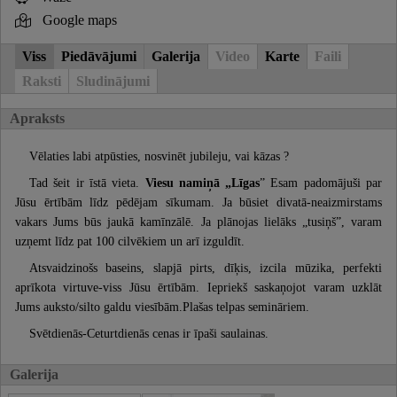
Google maps
Viss
Piedāvājumi
Galerija
Video
Karte
Faili
Raksti
Sludinājumi
Apraksts
Vēlaties labi atpūsties, nosvinēt jubileju, vai kāzas ?
Tad šeit ir īstā vieta.
Viesu namiņā „Līgas
” Esam padomājuši par
Jūsu ērtībām līdz pēdējam sīkumam. Ja būsiet divatā-neaizmirstams
vakars Jums būs jaukā kamīnzālē. Ja plānojas lielāks „tusiņš”, varam
uzņemt līdz pat 100 cilvēkiem un arī izguldīt.
Atsvaidzinošs baseins, slapjā pirts, dīķis, izcila mūzika, perfekti
aprīkota virtuve-viss Jūsu ērtībām. Iepriekš saskaņojot varam uzklāt
Jums auksto/silto galdu viesībām.Plašas telpas semināriem.
Svētdienās-Ceturtdienās cenas ir īpaši saulainas.
Galerija