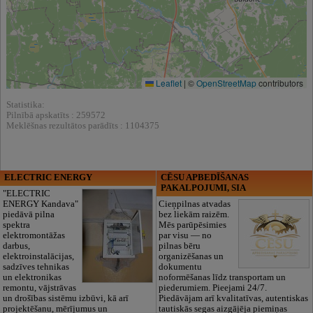
Leaflet
|
©
OpenStreetMap
contributors
Statistika:
Pilnībā apskatīts : 259572
Meklēšnas rezultātos parādīts : 1104375
ELECTRIC ENERGY
CĒSU APBEDĪŠANAS
PAKALPOJUMI, SIA
"ELECTRIC
ENERGY Kandava"
Cieņpilnas atvadas
piedāvā pilna
bez liekām raizēm.
spektra
Mēs parūpēsimies
elektromontāžas
par visu — no
darbus,
pilnas bēru
elektroinstalācijas,
organizēšanas un
sadzīves tehnikas
dokumentu
un elektronikas
noformēšanas līdz transportam un
remontu, vājstrāvas
piederumiem. Pieejami 24/7.
un drošības sistēmu izbūvi, kā arī
Piedāvājam arī kvalitatīvas, autentiskas
projektēšanu, mērījumus un
tautiskās segas aizgājēja piemiņas