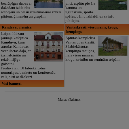
bezrūpīgas dabas ar
pirti: atpūtu pie āra
dažādām izklaides
kamīna un
iespējām un plašu izmitināšanas izvēli
ugunskura, sporta
pāriem, ģimenēm un grupām
spēles, bērnu izklaidi un svinēt
jubilejas.
Kandava, viesnīca
Ventaskrasti, viesu nams, krogs,
kempings
Laipni lūdzam
jaunajā kafejnīcā
Aptūtas komplekss
Kandava
, kura
Ventas upes krastā.
atrodas Kandavas
8 labiekārtotas
vecpilsētas daļā, ar
kempinga mājiņas,
izsmalcinātu un
liels viesu nams ar
reizē mājīgu
krogu, svinību un semināru telpām.
gaisotni.
Piedāvājam 10 labiekārtotus
numuriņus, banketu un konferenču
zāli, pirti ar džakuzi.
Visi banneri
Manas sīkdatnes