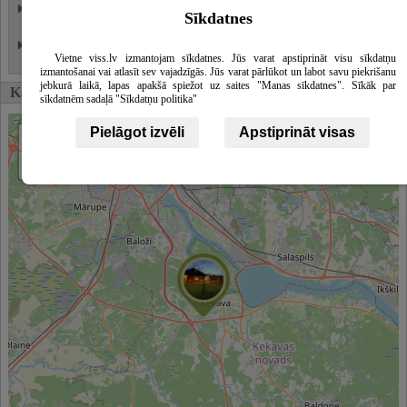
Nojume svinībām un pasēdēšanai
Skatīt
Sīkdatnes
vairāk
Atrakcija uz batutiem
Skatīt
Vietne viss.lv izmantojam sīkdatnes. Jūs varat apstiprināt visu sīkdatņu
vairāk
izmantošanai vai atlasīt sev vajadzīgās. Jūs varat pārlūkot un labot savu piekrišanu
jebkurā laikā, lapas apakšā spiežot uz saites "Manas sīkdatnes". Sīkāk par
Karte
sīkdatnēm sadaļā "Sīkdatņu politika"
Pielāgot izvēli
Apstiprināt visas
+
−