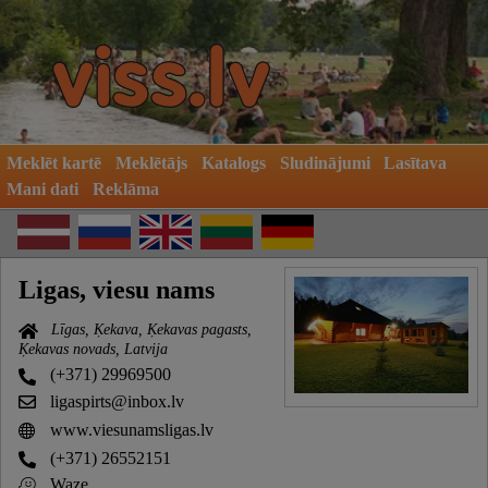
Meklēt kartē
Meklētājs
Katalogs
Sludinājumi
Lasītava
Mani dati
Reklāma
Ligas, viesu nams
Līgas, Ķekava, Ķekavas pagasts,
Ķekavas novads, Latvija
(+371) 29969500
ligaspirts@inbox.lv
www.viesunamsligas.lv
(+371) 26552151
Waze