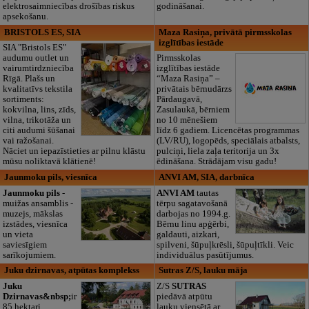
elektrosaimniecības drošības riskus
godināšanai.
apsekošanu.
BRISTOLS ES, SIA
Maza Rasiņa, privātā pirmsskolas
izglītības iestāde
SIA "Bristols ES"
audumu outlet un
Pirmsskolas
vairumtirdzniecība
izglītības iestāde
Rīgā. Plašs un
“Maza Rasiņa” –
kvalitatīvs tekstila
privātais bērnudārzs
sortiments:
Pārdaugavā,
kokvilna, lins, zīds,
Zasulaukā, bērniem
vilna, trikotāža un
no 10 mēnešiem
citi audumi šūšanai
līdz 6 gadiem. Licencētas programmas
vai ražošanai.
(LV/RU), logopēds, speciālais atbalsts,
Nāciet un iepazīstieties ar pilnu klāstu
pulciņi, liela zaļa teritorija un 3x
mūsu noliktavā klātienē!
ēdināšana. Strādājam visu gadu!
Jaunmoku pils, viesnīca
ANVI AM, SIA, darbnīca
Jaunmoku pils
-
ANVI AM
tautas
muižas ansamblis -
tērpu sagatavošanā
muzejs, mākslas
darbojas no 1994.g.
izstādes, viesnīca
Bērnu linu apģērbi,
un vieta
galdauti, aizkari,
saviesīgiem
spilveni, šūpuļkrēsli, šūpuļtīkli. Veic
sarīkojumiem.
individuālus pasūtījumus.
Juku dzirnavas, atpūtas komplekss
Sutras Z/S, lauku māja
Juku
Z/S
SUTRAS
Dzirnavas&nbsp;
ir
piedāvā atpūtu
85 hektari
lauku viensētā ar