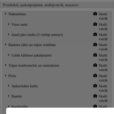
Produkti, pakalpojumi, atslēgvārdi, nozares
Naktsmītnes
Skatīt
vairāk
Viesu nami
Skatīt
vairāk
Jaunā pāra istaba (2-vietīgi numuri)
Skatīt
vairāk
Banketu zāles un telpas svinībām
Skatīt
vairāk
Galdu klāšanas pakalpojumi
Skatīt
vairāk
Telpas konferencēm un semināriem
Skatīt
vairāk
Pirtis
Skatīt
vairāk
Apkurināms kubls
Skatīt
vairāk
Baseini
Skatīt
vairāk
Kamīnzāles
Skatīt
vairāk