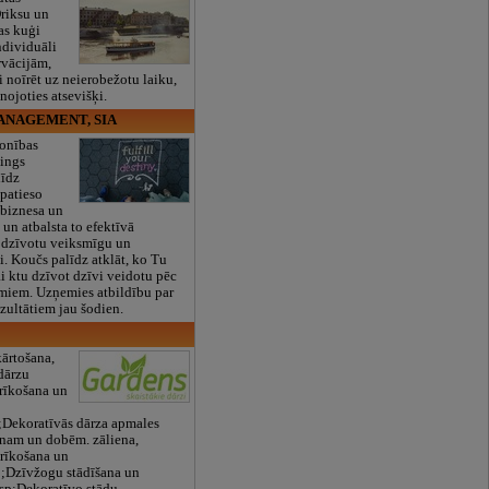
riksu un
as kuģi
ndividuāli
rvācijām,
i noīrēt uz neierobežotu laiku,
nojoties atsevišķi.
NAGEMENT, SIA
sonības
ings
līdz
 patieso
 biznesa un
un atbalsta to efektīvā
i dzīvotu veiksmīgu un
i. Koučs palīdz atklāt, ko Tu
lai ktu dzīvot dzīvi veidotu pēc
miem. Uzņemies atbildību par
ezultātiem jau šodien.
kārtošana,
dārzu
erīkošana un
Dekoratīvās dārza apmales
enam un dobēm. zāliena,
erīkošana un
;Dzīvžogu stādīšana un