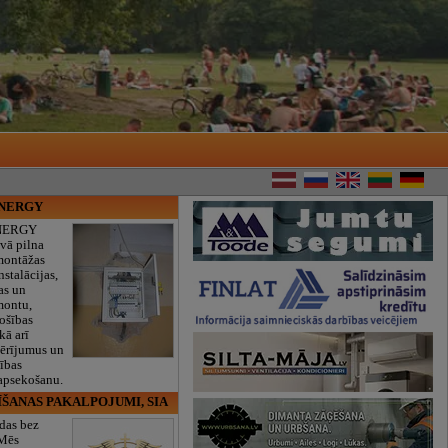
ENERGY
NERGY
vā pilna
montāžas
nstalācijas,
as un
montu,
rošības
kā arī
mērījumus un
ības
 apsekošanu.
ĪŠANAS PAKALPOJUMI, SIA
das bez
 Mēs