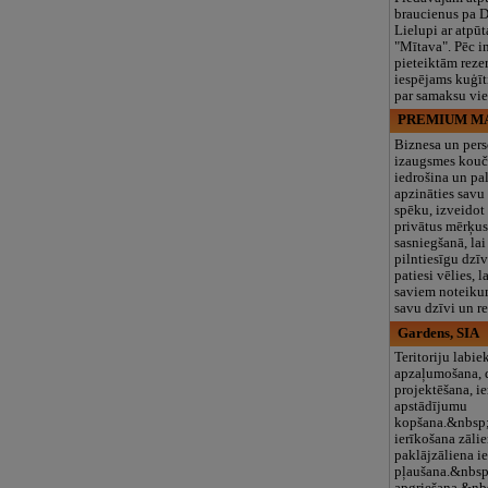
braucienus pa D
Lielupi ar atpūt
"Mītava". Pēc i
pieteiktām reze
iespējams kuģīt
par samaksu vie
PREMIUM MA
Biznesa un per
izaugsmes kouč
iedrošina un pa
apzināties savu
spēku, izveidot
privātus mērķus 
sasniegšanā, la
pilntiesīgu dzīv
patiesi vēlies, 
saviem noteiku
savu dzīvi un r
Gardens, SIA
Teritoriju labie
apzaļumošana, 
projektēšana, i
apstādījumu
kopšana.&nbsp;
ierīkošana zāli
paklājzāliena i
pļaušana.&nbsp