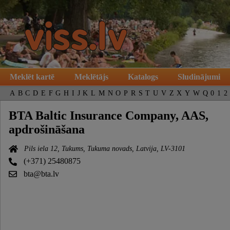
Meklēt kartē
Meklētājs
Katalogs
Sludinājumi
A
B
C
D
E
F
G
H
I
J
K
L
M
N
O
P
R
S
T
U
V
Z
X
Y
W
Q
0
1
2
BTA Baltic Insurance Company, AAS,
apdrošināšana
Pils iela 12, Tukums, Tukuma novads, Latvija, LV-3101
(+371) 25480875
bta@bta.lv