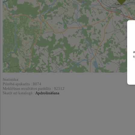
a
s
Statistika:
Pilnībā apskatīts : 8074
Meklēšnas rezultātos parādīts : 92512
Skatīt arī katalogā :
Apdrošināšana