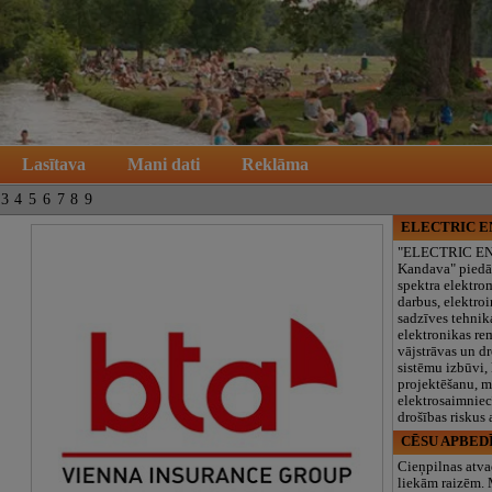
Lasītava
Mani dati
Reklāma
3
4
5
6
7
8
9
ELECTRIC 
"ELECTRIC E
Kandava" piedā
spektra elektro
darbus, elektroi
sadzīves tehnik
elektronikas re
vājstrāvas un d
sistēmu izbūvi, 
projektēšanu, 
elektrosaimniec
drošības riskus
CĒSU APBED
Cieņpilnas atva
liekām raizēm.