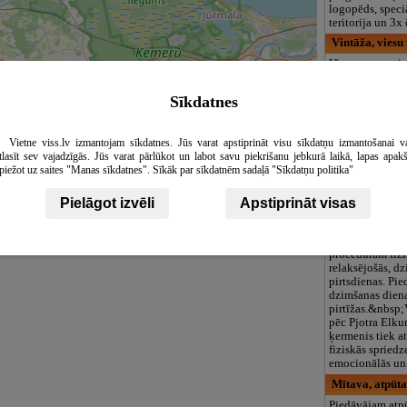
logopēds, speciā
teritorija un 3
Vintāža, viesu
Viesu nams svi
banketa zāli līd
cilvēkiem kāzu,
Sīkdatnes
dzimšanas dien
korporatīvo pa
organizēšanai va
Vietne viss.lv izmantojam sīkdatnes. Jūs varat apstiprināt visu sīkdatņu izmantošanai v
Vilnis Lejniek
tlasīt sev vajadzīgās. Jūs varat pārlūkot un labot savu piekrišanu jebkurā laikā, lapas apak
piežot uz saites "Manas sīkdatnes". Sīkāk par sīkdatnēm sadaļā "Sīkdatņu politika"
Pirtniecības mei
garīgais dziedn
Profesionālā pi
Pielāgot izvēli
Apstiprināt visas
Leaflet
|
©
OpenStreetMap
contributors
pirtī - 20 gadi.
psihoemocionāl
risināšanu caur 
procedūrām fizi
relaksējošās, d
pirtsdienas. Pied
dzimšanas dienas
pirtīžas.&nbsp;
pēc Pjotra Elku
ķermenis tiek a
fiziskās spriedz
emocionālās un 
Mītava, atpūta
Piedāvājam atp