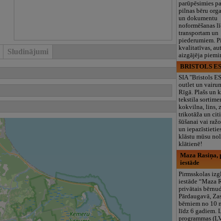
parūpēsimies p
pilnas bēru org
un dokumentu
noformēšanas l
transportam un
piederumiem. Pi
kvalitatīvas, au
Sludinājumi
aizgājēja piemi
BRISTOLS ES
SIA "Bristols 
outlet un vairu
Rīgā. Plašs un k
tekstila sortime
kokvilna, lins, z
trikotāža un ci
šūšanai vai ražo
un iepazīstietie
klāstu mūsu nol
klātienē!
Maza Rasiņa, p
iestāde
Pirmsskolas izg
iestāde “Maza 
privātais bērnu
Pārdaugavā, Za
bērniem no 10
līdz 6 gadiem. 
programmas (L