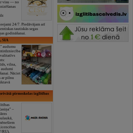
ar visu — no
anizēšanas
īdz
eejami 24/7. Piedāvājam arī
tentiskas tautiskās segas
ņas godināšanai.
, SIA
ES" audumu
mtirdzniecība
valitatīvs
nts:
īds, vilna,
ti audumi
šanai. Nāciet
s ar pilnu
iktavā
rivātā pirmsskolas izglītības
lītības
Rasiņa” –
dārzs
sulaukā,
 mēnešiem
Licencētas
V/RU),