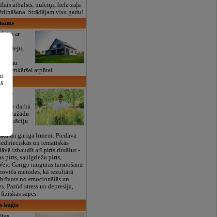
lais atbalsts, pulciņi, liela zaļa
x ēdināšana. Strādājam visu gadu!
 nams
nībām ar
z 45
 jubileju,
u un
sākumu
i vienkāršai atpūtai.
ai
s
šā
stars,
ieks.
eredze darbā
 Veic dažādu
u situāciju
pirts
skā un garīgā līmenī. Piedāvā
ziednieciskās un tematiskās
āvā izbaudīt arī pirts rituālus -
 pirts, saulgriežu pirts,
Veic Garīgo muguras taisnošanu
noviča metodes, kā rezultātā
tbrīvots no emocionālās un
es. Pazūd stress un depresija,
fiziskās sāpes.
s kuģis
ūtas