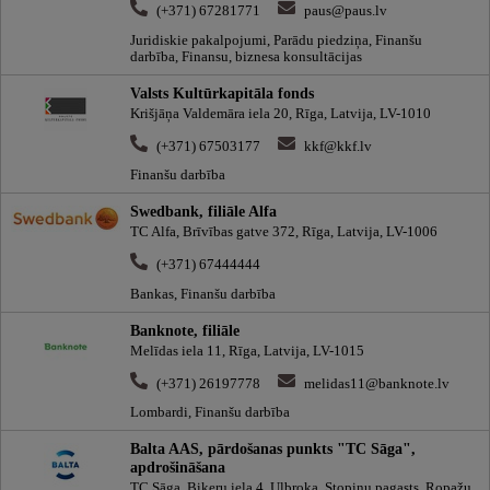
(+371) 67281771
paus@paus.lv
Juridiskie pakalpojumi, Parādu piedziņa, Finanšu
darbība, Finansu, biznesa konsultācijas
Valsts Kultūrkapitāla fonds
Krišjāņa Valdemāra iela 20, Rīga, Latvija, LV-1010
(+371) 67503177
kkf@kkf.lv
Finanšu darbība
Swedbank, filiāle Alfa
TC Alfa, Brīvības gatve 372, Rīga, Latvija, LV-1006
(+371) 67444444
Bankas, Finanšu darbība
Banknote, filiāle
Melīdas iela 11, Rīga, Latvija, LV-1015
(+371) 26197778
melidas11@banknote.lv
Lombardi, Finanšu darbība
Balta AAS, pārdošanas punkts "TC Sāga",
apdrošināšana
TC Sāga, Biķeru iela 4, Ulbroka, Stopiņu pagasts, Ropažu