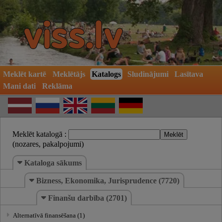
Meklēt kartē
Meklētājs
Katalogs
Sludinājumi
Lasītava
Mani dati
Reklāma
Meklēt katalogā :
(nozares, pakalpojumi)
Kataloga sākums
Bizness, Ekonomika, Jurisprudence (7720)
Finanšu darbība (2701)
Alternatīvā finansēšana (1)