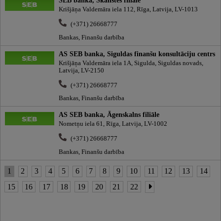
Krišjāņa Valdemāra iela 112, Rīga, Latvija, LV-1013
(+371) 26668777
Bankas, Finanšu darbība
AS SEB banka, Siguldas finanšu konsultāciju centrs
Krišjāņa Valdemāra iela 1A, Sigulda, Siguldas novads,
Latvija, LV-2150
(+371) 26668777
Bankas, Finanšu darbība
AS SEB banka, Āgenskalns filiāle
Nometņu iela 61, Rīga, Latvija, LV-1002
(+371) 26668777
Bankas, Finanšu darbība
1
2
3
4
5
6
7
8
9
10
11
12
13
14
15
16
17
18
19
20
21
22