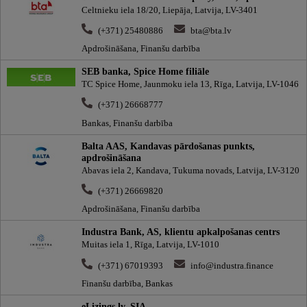
Celtnieku iela 18/20, Liepāja, Latvija, LV-3401
(+371) 25480886
bta@bta.lv
Apdrošināšana, Finanšu darbība
SEB banka, Spice Home filiāle
TC Spice Home, Jaunmoku iela 13, Rīga, Latvija, LV-1046
(+371) 26668777
Bankas, Finanšu darbība
Balta AAS, Kandavas pārdošanas punkts,
apdrošināšana
Abavas iela 2, Kandava, Tukuma novads, Latvija, LV-3120
(+371) 26669820
Apdrošināšana, Finanšu darbība
Industra Bank, AS, klientu apkalpošanas centrs
Muitas iela 1, Rīga, Latvija, LV-1010
(+371) 67019393
info@industra.finance
Finanšu darbība, Bankas
eLizings.lv, SIA