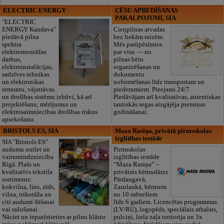
ELECTRIC ENERGY
CĒSU APBEDĪŠANAS
PAKALPOJUMI, SIA
"ELECTRIC
ENERGY Kandava"
Cieņpilnas atvadas
piedāvā pilna
bez liekām raizēm.
spektra
Mēs parūpēsimies
elektromontāžas
par visu — no
darbus,
pilnas bēru
elektroinstalācijas,
organizēšanas un
sadzīves tehnikas
dokumentu
un elektronikas
noformēšanas līdz transportam un
remontu, vājstrāvas
piederumiem. Pieejami 24/7.
un drošības sistēmu izbūvi, kā arī
Piedāvājam arī kvalitatīvas, autentiskas
projektēšanu, mērījumus un
tautiskās segas aizgājēja piemiņas
elektrosaimniecības drošības riskus
godināšanai.
apsekošanu.
BRISTOLS ES, SIA
Maza Rasiņa, privātā pirmsskolas
izglītības iestāde
SIA "Bristols ES"
audumu outlet un
Pirmsskolas
vairumtirdzniecība
izglītības iestāde
Rīgā. Plašs un
“Maza Rasiņa” –
kvalitatīvs tekstila
privātais bērnudārzs
sortiments:
Pārdaugavā,
kokvilna, lins, zīds,
Zasulaukā, bērniem
vilna, trikotāža un
no 10 mēnešiem
citi audumi šūšanai
līdz 6 gadiem. Licencētas programmas
vai ražošanai.
(LV/RU), logopēds, speciālais atbalsts,
Nāciet un iepazīstieties ar pilnu klāstu
pulciņi, liela zaļa teritorija un 3x