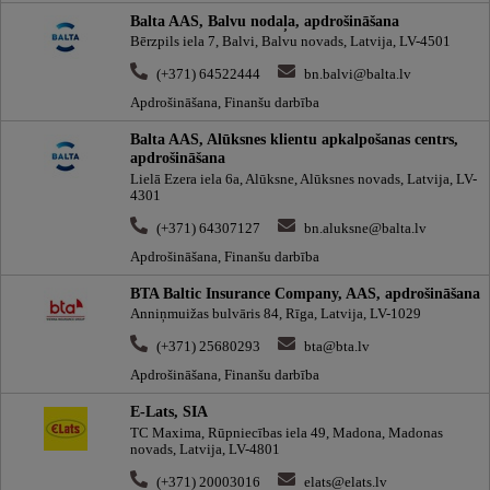
Balta AAS, Balvu nodaļa, apdrošināšana
Bērzpils iela 7, Balvi, Balvu novads, Latvija, LV-4501
(+371) 64522444
bn.balvi@balta.lv
Apdrošināšana, Finanšu darbība
Balta AAS, Alūksnes klientu apkalpošanas centrs,
apdrošināšana
Lielā Ezera iela 6a, Alūksne, Alūksnes novads, Latvija, LV-
4301
(+371) 64307127
bn.aluksne@balta.lv
Apdrošināšana, Finanšu darbība
BTA Baltic Insurance Company, AAS, apdrošināšana
Anniņmuižas bulvāris 84, Rīga, Latvija, LV-1029
(+371) 25680293
bta@bta.lv
Apdrošināšana, Finanšu darbība
E-Lats, SIA
TC Maxima, Rūpniecības iela 49, Madona, Madonas
novads, Latvija, LV-4801
(+371) 20003016
elats@elats.lv