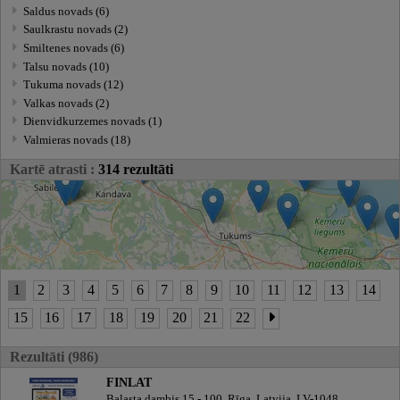
Saldus novads (6)
Saulkrastu novads (2)
Smiltenes novads (6)
Talsu novads (10)
Tukuma novads (12)
Valkas novads (2)
Dienvidkurzemes novads (1)
Valmieras novads (18)
Kartē atrasti :
314 rezultāti
1
2
3
4
5
6
7
8
9
10
11
12
13
14
15
16
17
18
19
20
21
22
Rezultāti (986)
FINLAT
Balasta dambis 15 - 100, Rīga, Latvija, LV-1048