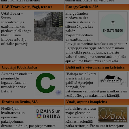
mūsu noliktavā klātienē!
ēdināšana. Strādājam visu gadu!
UAB Tvora, vārti, žogi, terases
EnergyGarden, SIA
UAB Tvora
–
EnergyGarden
šauras
piedāvā saules
specializācijas
paneļu sistēmas un
uzņēmums, kas
siltumsūkņus, kas
piedāvā plašu žogu
palīdz
klāstu. Esam
mājsaimniecībām
Eiropas ražotāju
un uzņēmumiem
oficiālie pārstāvji.
Latvijā samazināt izmaksas un pāriet uz
ilgtspējīgu enerģiju. Mēs nodrošinām
pilna cikla pakalpojumus, atbalstu
valsts finansējuma saņemšanā un plašu
aprīkojuma klāstu mūsu e-veikalā.
Cigoriņš IU, darbnīca
Baltā māja, viesu nams un kafejnīca
Akmens apstrāde un
"Baltajā mājā" katrs
pieminekļu
viesis ir mīļš un
izgatavošana un
gaidīts! Apceļojot
uzstādīšana visā
Zemgali, šeit
Latvijā.
patvērumu var meklēt gan izsalkušie un
izslāpušie, gan naktsmiera kārotāji.
Dizains un Druka, SIA
Vītoli, atpūtas komplekss
Piedāvājam
Labiekārtotas viesu
kvalitatīvus un
mājas gleznaina
operatīvus
Rāznas ezera krastā,
pakalpojumus,
Rāznas nacionālā
dizainā un drukā, par pieņemamām
parka teritorijā. Pie mums ir iespējams