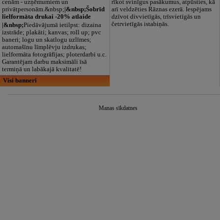
cenām - uzņēmumiem un
rīkot svinīgus pasākumus, atpūsties, kā
privātpersonām.&nbsp;
|&nbsp;Šobrīd
arī veldzēties Rāznas ezerā. Iespējams
lielformāta drukai -20% atlaide
dzīvot divvietīgās, trīsvietīgās un
četrvietīgās istabiņās.
|&nbsp;
Piedāvājumā ietilpst: dizaina
izstrāde; plakāti; kanvas; roll up; pvc
baneri; logu un skatlogu uzlīmes;
automašīnu līmplēvju izdrukas;
lielformāta fotogrāfijas; ploterdarbi u.c.
Garantējam darbu maksimāli īsā
termiņā un labākajā kvalitatē!
Visi banneri
Manas sīkdatnes