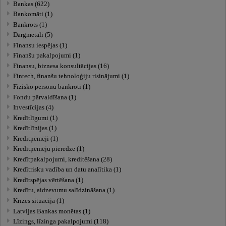
Bankas (622)
Bankomāti (1)
Bankrots (1)
Dārgmetāli (5)
Finansu iespējas (1)
Finanšu pakalpojumi (1)
Finansu, biznesa konsultācijas (16)
Fintech, finanšu tehnoloģiju risinājumi (1)
Fizisko personu bankroti (1)
Fondu pārvaldīšana (1)
Investīcijas (4)
Kredītlīgumi (1)
Kredītlīnijas (1)
Kredītņēmēji (1)
Kredītņēmēju pieredze (1)
Kredītpakalpojumi, kreditēšana (28)
Kredītrisku vadība un datu analītika (1)
Kredītspējas vērtēšana (1)
Kredītu, aidzevumu salīdzināšana (1)
Krīzes situācija (1)
Latvijas Bankas monētas (1)
Līzings, līzinga pakalpojumi (118)