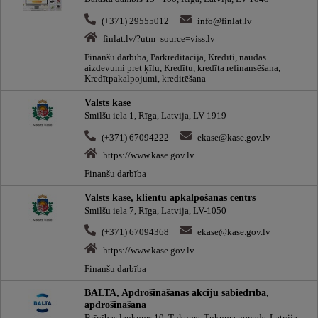
(+371) 29555012
info@finlat.lv
finlat.lv/?utm_source=viss.lv
Finanšu darbība, Pārkreditācija, Kredīti, naudas
aizdevumi pret ķīlu, Kredītu, kredīta refinansēšana,
Kredītpakalpojumi, kreditēšana
Valsts kase
Smilšu iela 1, Rīga, Latvija, LV-1919
(+371) 67094222
ekase@kase.gov.lv
https://www.kase.gov.lv
Finanšu darbība
Valsts kase, klientu apkalpošanas centrs
Smilšu iela 7, Rīga, Latvija, LV-1050
(+371) 67094368
ekase@kase.gov.lv
https://www.kase.gov.lv
Finanšu darbība
BALTA, Apdrošināšanas akciju sabiedrība,
apdrošināšana