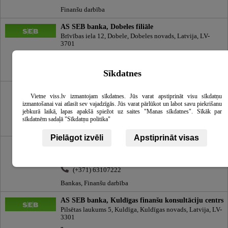
Finanšu darbība
AS SEB banka, Dobeles filiāle
Brīvības iela 12, Dobele, Dobeles novads, Latvija, LV-
3701
(+371) 26668777
Sīkdatnes
Bankas, Finanšu darbība, Bankomāti
Rietumu Banka
Vietne viss.lv izmantojam sīkdatnes. Jūs varat apstiprināt visu sīkdatņu
Vesetas iela 7, Rīga, Latvija, LV-1013
izmantošanai vai atlasīt sev vajadzīgās. Jūs varat pārlūkot un labot savu piekrišanu
jebkurā laikā, lapas apakšā spiežot uz saites "Manas sīkdatnes". Sīkāk par
(+371) 67025555
info@rietumu.lv
sīkdatnēm sadaļā "Sīkdatņu politika"
Bankas, Finanšu darbība
Pielāgot izvēli
Apstiprināt visas
Swedbank, Tukuma filiāle
Pils iela 15a, Tukums, Tukuma novads, Latvija, LV-3101
(+371) 63107222
Bankas, Finanšu darbība
AS SEB banka, Kuldīgas finanšu konsultāciju centrs
Pilsētas laukums 5, Kuldīga, Kuldīgas novads, Latvija, LV-
3301