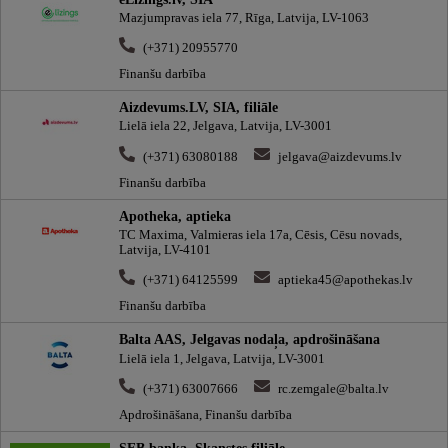
Mazjumpravas iela 77, Rīga, Latvija, LV-1063
(+371) 20955770
Finanšu darbība
Aizdevums.LV, SIA, filiāle
Lielā iela 22, Jelgava, Latvija, LV-3001
(+371) 63080188
jelgava@aizdevums.lv
Finanšu darbība
Apotheka, aptieka
TC Maxima, Valmieras iela 17a, Cēsis, Cēsu novads,
Latvija, LV-4101
(+371) 64125599
aptieka45@apothekas.lv
Finanšu darbība
Balta AAS, Jelgavas nodaļa, apdrošināšana
Lielā iela 1, Jelgava, Latvija, LV-3001
(+371) 63007666
rc.zemgale@balta.lv
Apdrošināšana, Finanšu darbība
SEB banka, Skanstes filiāle