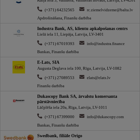
Kārļa iela 3, Valmiera, Valmieras novads, Latvija, LV-4201
(+371) 64232565
rc.ziemelvidzeme@balta.lv
Apdrošināšana, Finanšu darbība
Industra Bank, AS, klientu apkalpošanas centrs
Lielā iela 11, Liepāja, Latvija, LV-3401
(+371) 67019393
info@industra.finance
Bankas, Finanšu darbība
E-Lats, SIA
Augusta Deglava iela 100, Rīga, Latvija, LV-1082
(+371) 27089553
elats@elats.lv
Finanšu darbība
Dukascopy Bank SA, ārvalstu komersanta
pārstāvniecība
Lāčplēša iela 20a, Rīga, Latvija, LV-1011
(+371) 67399000
info@dukascopy.com
Bankas, Finanšu darbība
Swedbank, filiāle Origo