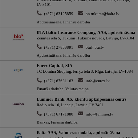
Brīvības laukums 10, Tukums, Tukuma novads, Latvija,
LV-3101
(+371) 63125859
bn.tukums@balta.lv
Apdrošināšana, Finanšu darbība
BTA Baltic Insurance Company, AAS, apdrošināšana
Zemītes iela 5, Tukums, Tukuma novads, Latvija, LV-3104
(+371) 27853891
bta@bta.lv
Apdrošināšana, Finanšu darbība
Eurex Capital, SIA
TC Domina Shoping, Ieriķu iela 3, Rīga, Latvija, LV-1084
(+371) 67631163
info@eurex.lv
Finanšu darbība, Valūtas maiņa
Luminor Bank, AS, klientu apkalpošanas centrs
Radio iela 16, Liepāja, Latvija, LV-3401
(+371) 67171880
info@luminor.lv
Bankas, Finanšu darbība
Balta AAS, Valmieras nodaļa, apdrošināšana