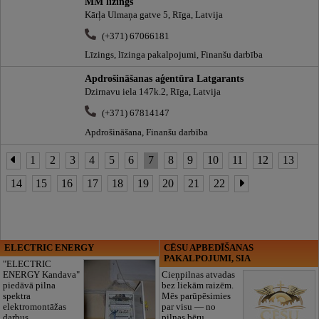
MM līzings
Kārļa Ulmaņa gatve 5, Rīga, Latvija
(+371) 67066181
Līzings, līzinga pakalpojumi, Finanšu darbība
Apdrošināšanas aģentūra Latgarants
Dzirnavu iela 147k.2, Rīga, Latvija
(+371) 67814147
Apdrošināšana, Finanšu darbība
1
2
3
4
5
6
7
8
9
10
11
12
13
14
15
16
17
18
19
20
21
22
ELECTRIC ENERGY
CĒSU APBEDĪŠANAS
PAKALPOJUMI, SIA
"ELECTRIC
ENERGY Kandava"
Cieņpilnas atvadas
piedāvā pilna
bez liekām raizēm.
spektra
Mēs parūpēsimies
elektromontāžas
par visu — no
darbus,
pilnas bēru