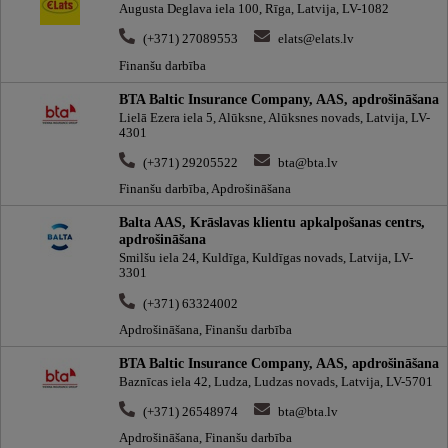
Augusta Deglava iela 100, Rīga, Latvija, LV-1082
(+371) 27089553
elats@elats.lv
Finanšu darbība
BTA Baltic Insurance Company, AAS, apdrošināšana
Lielā Ezera iela 5, Alūksne, Alūksnes novads, Latvija, LV-
4301
(+371) 29205522
bta@bta.lv
Finanšu darbība, Apdrošināšana
Balta AAS, Krāslavas klientu apkalpošanas centrs,
apdrošināšana
Smilšu iela 24, Kuldīga, Kuldīgas novads, Latvija, LV-
3301
(+371) 63324002
Apdrošināšana, Finanšu darbība
BTA Baltic Insurance Company, AAS, apdrošināšana
Baznīcas iela 42, Ludza, Ludzas novads, Latvija, LV-5701
(+371) 26548974
bta@bta.lv
Apdrošināšana, Finanšu darbība