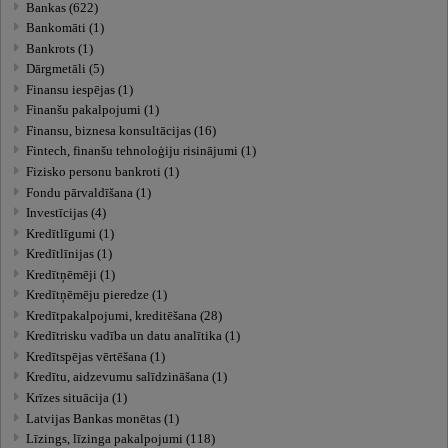
Bankas (622)
Bankomāti (1)
Bankrots (1)
Dārgmetāli (5)
Finansu iespējas (1)
Finanšu pakalpojumi (1)
Finansu, biznesa konsultācijas (16)
Fintech, finanšu tehnoloģiju risinājumi (1)
Fizisko personu bankroti (1)
Fondu pārvaldīšana (1)
Investīcijas (4)
Kredītlīgumi (1)
Kredītlīnijas (1)
Kredītņēmēji (1)
Kredītņēmēju pieredze (1)
Kredītpakalpojumi, kreditēšana (28)
Kredītrisku vadība un datu analītika (1)
Kredītspējas vērtēšana (1)
Kredītu, aidzevumu salīdzināšana (1)
Krīzes situācija (1)
Latvijas Bankas monētas (1)
Līzings, līzinga pakalpojumi (118)