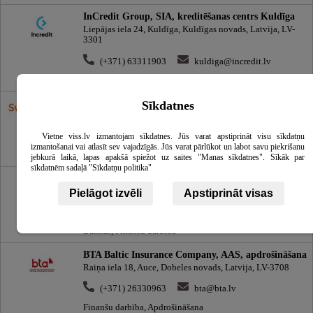
InCredit Group, SIA, kreditēšanas centrs Kuldīga
Liepājas iela 24, Kuldīga, Kuldīgas novads, Latvija, LV-
3301
(+371) 63311903
kuldiga@incredit.lv
Finanšu darbība
Swedbank, filiāle Domina
Sīkdatnes
TC Domina, Ieriķu iela 3, Rīga, Latvija, LV-1084
Vietne viss.lv izmantojam sīkdatnes. Jūs varat apstiprināt visu sīkdatņu
(+371) 67444444
izmantošanai vai atlasīt sev vajadzīgās. Jūs varat pārlūkot un labot savu piekrišanu
Bankas, Finanšu darbība
jebkurā laikā, lapas apakšā spiežot uz saites "Manas sīkdatnes". Sīkāk par
sīkdatnēm sadaļā "Sīkdatņu politika"
Industra Bank, AS, klientu apkalpošanas centrs
Driksas iela 4, Jelgava, Latvija, LV-3001
Pielāgot izvēli
Apstiprināt visas
(+371) 67019393
info@industra.finance
Bankas, Finanšu darbība
BTA Baltic Insurance Company, AAS, apdrošināšana
Raiņa iela 18, Auce, Dobeles novads, Latvija, LV-3708
(+371) 26330963
bta@bta.lv
Finanšu darbība, Apdrošināšana