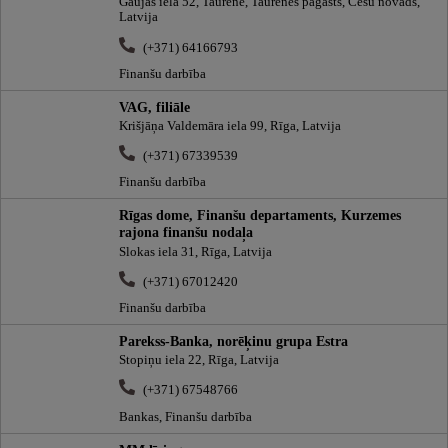
Gaujas iela 52, Taurene, Taurenes pagasts, Cēsu novads,
Latvija
(+371) 64166793
Finanšu darbība
VAG, filiāle
Krišjāņa Valdemāra iela 99, Rīga, Latvija
(+371) 67339539
Finanšu darbība
Rīgas dome, Finanšu departaments, Kurzemes
rajona finanšu nodaļa
Slokas iela 31, Rīga, Latvija
(+371) 67012420
Finanšu darbība
Parekss-Banka, norēķinu grupa Estra
Stopiņu iela 22, Rīga, Latvija
(+371) 67548766
Bankas, Finanšu darbība