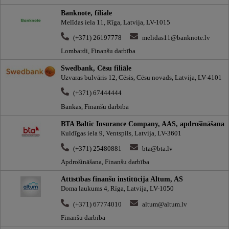
Banknote, filiāle
Melīdas iela 11, Rīga, Latvija, LV-1015
(+371) 26197778
melidas11@banknote.lv
Lombardi, Finanšu darbība
Swedbank, Cēsu filiāle
Uzvaras bulvāris 12, Cēsis, Cēsu novads, Latvija, LV-4101
(+371) 67444444
Bankas, Finanšu darbība
BTA Baltic Insurance Company, AAS, apdrošināšana
Kuldīgas iela 9, Ventspils, Latvija, LV-3601
(+371) 25480881
bta@bta.lv
Apdrošināšana, Finanšu darbība
Attīstības finanšu institūcija Altum, AS
Doma laukums 4, Rīga, Latvija, LV-1050
(+371) 67774010
altum@altum.lv
Finanšu darbība