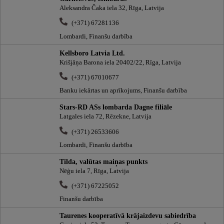
Aleksandra Čaka iela 32, Rīga, Latvija
(+371) 67281136
Lombardi, Finanšu darbība
Kellsboro Latvia Ltd.
Krišjāņa Barona iela 20402/22, Rīga, Latvija
(+371) 67010677
Banku iekārtas un aprīkojums, Finanšu darbība
Stars-RD ASs lombarda Dagne filiāle
Latgales iela 72, Rēzekne, Latvija
(+371) 26533606
Lombardi, Finanšu darbība
Tilda, valūtas maiņas punkts
Nēģu iela 7, Rīga, Latvija
(+371) 67225052
Finanšu darbība
Taurenes kooperatīvā krājaizdevu sabiedrība