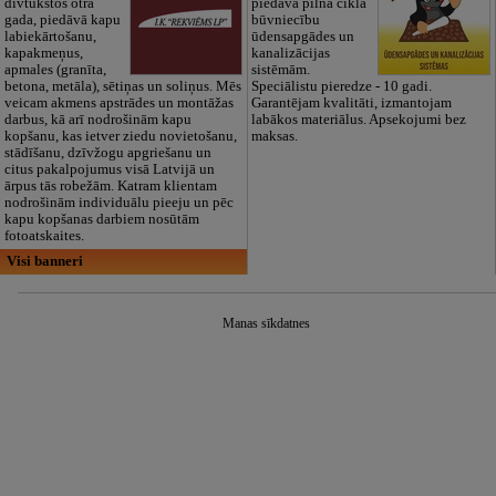
divtūkstoš otrā
piedāvā pilna cikla
gada, piedāvā kapu
būvniecību
labiekārtošanu,
ūdensapgādes un
kapakmeņus,
kanalizācijas
apmales (granīta,
sistēmām.
betona, metāla), sētiņas un soliņus. Mēs
Speciālistu pieredze - 10 gadi.
veicam akmens apstrādes un montāžas
Garantējam kvalitāti, izmantojam
darbus, kā arī nodrošinām kapu
labākos materiālus. Apsekojumi bez
kopšanu, kas ietver ziedu novietošanu,
maksas.
stādīšanu, dzīvžogu apgriešanu un
citus pakalpojumus visā Latvijā un
ārpus tās robežām. Katram klientam
nodrošinām individuālu pieeju un pēc
kapu kopšanas darbiem nosūtām
fotoatskaites.
Visi banneri
Manas sīkdatnes