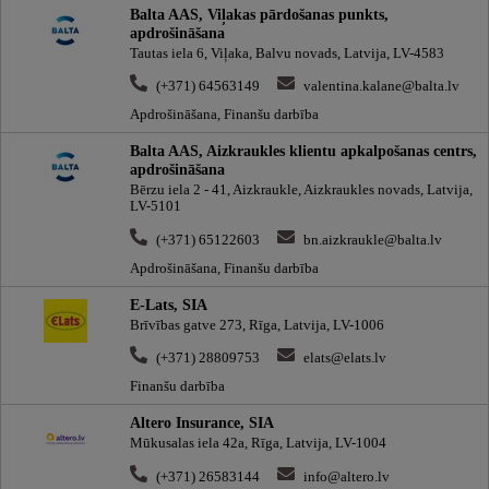
Balta AAS, Viļakas pārdošanas punkts,
apdrošināšana
Tautas iela 6, Viļaka, Balvu novads, Latvija, LV-4583
(+371) 64563149
valentina.kalane@balta.lv
Apdrošināšana, Finanšu darbība
Balta AAS, Aizkraukles klientu apkalpošanas centrs,
apdrošināšana
Bērzu iela 2 - 41, Aizkraukle, Aizkraukles novads, Latvija,
LV-5101
(+371) 65122603
bn.aizkraukle@balta.lv
Apdrošināšana, Finanšu darbība
E-Lats, SIA
Brīvības gatve 273, Rīga, Latvija, LV-1006
(+371) 28809753
elats@elats.lv
Finanšu darbība
Altero Insurance, SIA
Mūkusalas iela 42a, Rīga, Latvija, LV-1004
(+371) 26583144
info@altero.lv