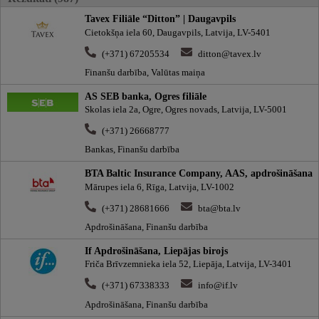
Tavex Filiāle “Ditton” | Daugavpils
Cietokšņa iela 60, Daugavpils, Latvija, LV-5401
(+371) 67205534
ditton@tavex.lv
Finanšu darbība, Valūtas maiņa
AS SEB banka, Ogres filiāle
Skolas iela 2a, Ogre, Ogres novads, Latvija, LV-5001
(+371) 26668777
Bankas, Finanšu darbība
BTA Baltic Insurance Company, AAS, apdrošināšana
Mārupes iela 6, Rīga, Latvija, LV-1002
(+371) 28681666
bta@bta.lv
Apdrošināšana, Finanšu darbība
If Apdrošināšana, Liepājas birojs
Friča Brīvzemnieka iela 52, Liepāja, Latvija, LV-3401
(+371) 67338333
info@if.lv
Apdrošināšana, Finanšu darbība