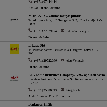
(+371) 67444444
Bankas, Finanšu darbība
MONEX TG, valūtas maiņas punkts
TC Akropole Alfa, Brīvības gatve 372, Rīga, Latvija, LV-
1006
(+371) 22079154
info@monextg.lv
Finanšu darbība
E-Lats, SIA
TC Pilsētas pasāža, Driksas iela 4, Jelgava, Latvija, LV-
3001
(+371) 29522696
elats@elats.lv
Finanšu darbība
BTA Baltic Insurance Company, AAS, apdrošināšana
Baznīcas laukums 15, Smiltene, Smiltenes novads, Latvija,
LV-4729
(+371) 25480893
bta@bta.lv
Apdrošināšana, Finanšu darbība
Banknote, filiāle