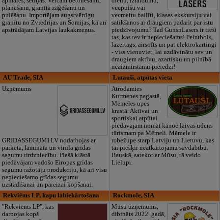
apmales, sētiņas. Veicam betonēšanu,
dienu, izlaidumu,
planēšanu, granīta zāģēšanu un
vecpuišu vai
pulēšanu. Importējam augstvērtīgu
vecmeitu ballīti, klases ekskursiju vai
granītu no Zviedrijas un Somijas, kā arī
satikšanos ar draugiem padarīt par īstu
apstrādājam Latvijas laukakmeņus.
piedzīvojumu? Tad GunsnLasers ir tieši
tas, kas tev ir nepieciešams! Peintbols,
lāzertags, airsofts un pat elektrokartingi
- viss vienuviet, lai uzdāvinātu sev un
draugiem aktīvu, azartisku un pilnībā
neaizmirstamu pieredzi!
AU Trade, SIA
Lutauši, atpūtas vieta
Uzņēmums
Atrodamies
Kurmenes pagastā,
Mēmeles upes
krastā. Aktīvai un
sportiskai atpūtai
piedāvājam nomāt kanoe laivas ūdens
tūrismam pa Mēmeli. Mēmele ir
GRIDASSEGUMI.LV nodarbojas ar
robežupe starp Latviju un Lietuvu, kas
parketa, lamināta un vinila grīdas
tai piešķir neatkārtojamu savdabību.
segumu tirdzniecību. Plašā klāstā
Bauskā, satekot ar Mūsu, tā veido
piedāvājam vadošo Eiropas grīdas
Lielupi.
segumu ražotāju produkciju, kā arī visu
nepieciešamo grīdas segumu
uzstādīšanai un pareizai kopšanai.
Rekviēms LP, kapu labiekārtošana
Rockmole, SIA
"Rekviēms LP", kas
Mūsu uzņēmums,
darbojas kopš
dibināts 2022. gadā,