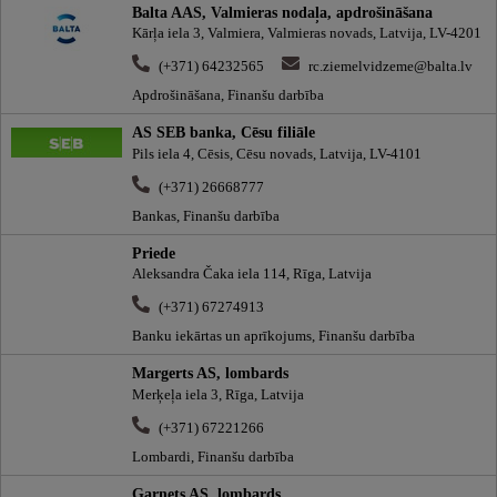
Balta AAS, Valmieras nodaļa, apdrošināšana
Kārļa iela 3, Valmiera, Valmieras novads, Latvija, LV-4201
(+371) 64232565
rc.ziemelvidzeme@balta.lv
Apdrošināšana, Finanšu darbība
AS SEB banka, Cēsu filiāle
Pils iela 4, Cēsis, Cēsu novads, Latvija, LV-4101
(+371) 26668777
Bankas, Finanšu darbība
Priede
Aleksandra Čaka iela 114, Rīga, Latvija
(+371) 67274913
Banku iekārtas un aprīkojums, Finanšu darbība
Margerts AS, lombards
Merķeļa iela 3, Rīga, Latvija
(+371) 67221266
Lombardi, Finanšu darbība
Garnets AS, lombards