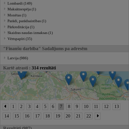
Lombardi (149)
Maksātnespēja (1)
Monētas (1)
Parādi, parādsaistības (1)
Pārkreditācija (1)
Skaidras naudas izmaksas (1)
Vērtspapīri (35)
"Finanšu darbība" Sadalījums pa adresēm
Latvija (986)
Kartē atrasti :
314 rezultāti
1
2
3
4
5
6
7
8
9
10
11
12
13
14
15
16
17
18
19
20
21
22
Rezultāti (987)