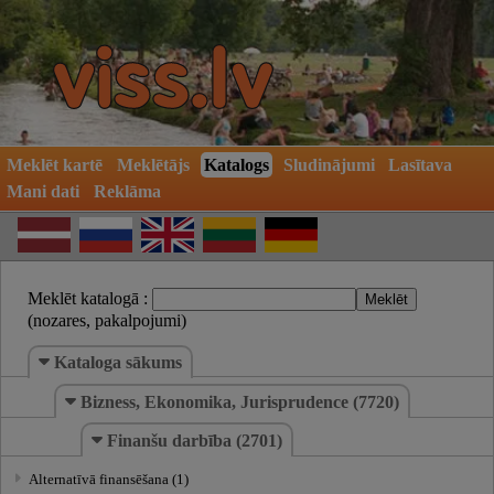
Meklēt kartē
Meklētājs
Katalogs
Sludinājumi
Lasītava
Mani dati
Reklāma
Meklēt katalogā :
(nozares, pakalpojumi)
Kataloga sākums
Bizness, Ekonomika, Jurisprudence (7720)
Finanšu darbība (2701)
Alternatīvā finansēšana (1)