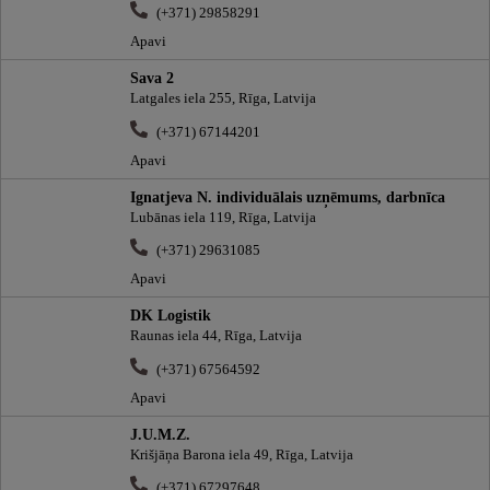
(+371) 29858291
Apavi
Sava 2
Latgales iela 255, Rīga, Latvija
(+371) 67144201
Apavi
Ignatjeva N. individuālais uzņēmums, darbnīca
Lubānas iela 119, Rīga, Latvija
(+371) 29631085
Apavi
DK Logistik
Raunas iela 44, Rīga, Latvija
(+371) 67564592
Apavi
J.U.M.Z.
Krišjāņa Barona iela 49, Rīga, Latvija
(+371) 67297648