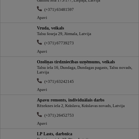
Ganību iela 175/177, Liepāja, Latvija
(+371) 63481597
Apavi
Vruda, veikals
Talsu šoseja 29, Jūrmala, Latvija
(+371) 67739273
Apavi
Ozoliņas tirdzniecības uzņēmums, veikals
Talsu iela 16, Dundaga, Dundagas pagasts, Talsu novads,
Latvija
(+371) 63242145
Apavi
Apavu remonts, individuālais darbs
Rēzeknes iela 2, Krāslava, Krāslavas novads, Latvija
(+371) 26452753
Apavi
LP Lasts, darbnīca