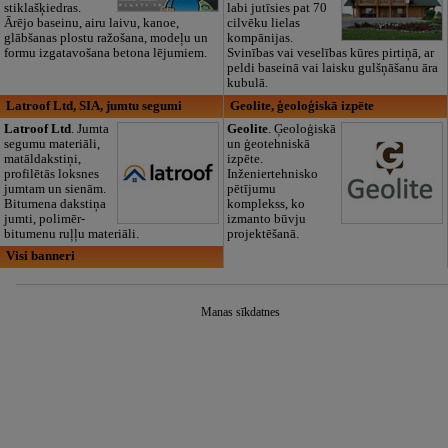
stiklašķiedras.
labi jutīsies pat 70
Ārējo baseinu, airu laivu, kanoe,
cilvēku lielas
glābšanas plostu ražošana, modeļu un
kompānijas.
formu izgatavošana betona lējumiem.
Svinības vai veselības kūres pirtiņā, ar
peldi baseinā vai laisku gulšņāšanu āra
kubulā.
Latroof Ltd, SIA, jumtu segumi
Geolite, ģeoloģiskā izpēte
Latroof Ltd
. Jumta
Geolite
. Ģeoloģiskā
segumu materiāli,
un ģeotehniskā
matāldakstiņi,
izpēte.
profilētās loksnes
Inženiertehnisko
jumtam un sienām.
pētījumu
Bitumena dakstiņa
komplekss, ko
jumti, polimēr-
izmanto būvju
bitumenu ruļļu materiāli.
projektēšanā.
Visi banneri
Manas sīkdatnes