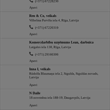
(+371) 67228230
Apavi
Ren & Co, veikals
Vilhelma Purvīša iela 4, Rīga, Latvija
(+371) 67220319
Apavi
Komercdarbību uzņēmums Lean, darbnīca
Latgales iela 138, Rīga, Latvija
(+371) 29160306
Apavi
Inna I, veikals
Rūdolfa Blaumaņa iela 2, Sigulda, Siguldas novads,
Latvija
Apavi
N Daile
18.novembra iela 188-19, Daugavpils, Latvija
Apavi