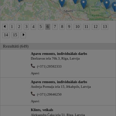
1
2
3
4
5
6
7
8
9
10
11
12
13
14
15
Rezultāti (649)
Apavu remonts, individuālais darbs
Dzelzavas iela 76k.3, Rīga, Latvija
(+371) 29592333
Apavi
Apavu remonts, individuālais darbs
Andreja Pormaļa iela 15, Jēkabpils, Latvija
(+371) 29646250
Apavi
Klints, veikals
Aleksandra Čaka iela 51, Rīga, Latvija