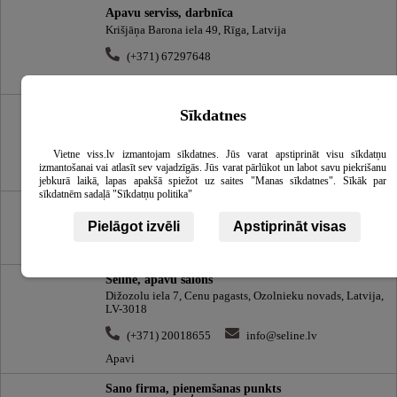
Apavu serviss, darbnīca
Krišjāņa Barona iela 49, Rīga, Latvija
(+371) 67297648
Apavi
Kvabeks, veikals
Sīkdatnes
Rīgas iela 44, Gulbene, Gulbenes novads, Latvija
(+371) 29481329
Vietne viss.lv izmantojam sīkdatnes. Jūs varat apstiprināt visu sīkdatņu
izmantošanai vai atlasīt sev vajadzīgās. Jūs varat pārlūkot un labot savu piekrišanu
Apavi
jebkurā laikā, lapas apakšā spiežot uz saites "Manas sīkdatnes". Sīkāk par
sīkdatnēm sadaļā "Sīkdatņu politika"
Meziotips, veikals
Mārupes iela 5, Rīga, Latvija
Pielāgot izvēli
Apstiprināt visas
Apavi
Seline, apavu salons
Dižozolu iela 7, Cenu pagasts, Ozolnieku novads, Latvija,
LV-3018
(+371) 20018655
info@seline.lv
Apavi
Sano firma, pieņemšanas punkts