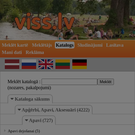
Meklēt kartē
Meklētājs
Katalogs
Sludinājumi
Lasītava
Mani dati
Reklāma
Meklēt katalogā :
(nozares, pakalpojumi)
Kataloga sākums
Apģērbi, Apavi, Aksesuāri (4222)
Apavi (727)
Apavi dejošanai (5)