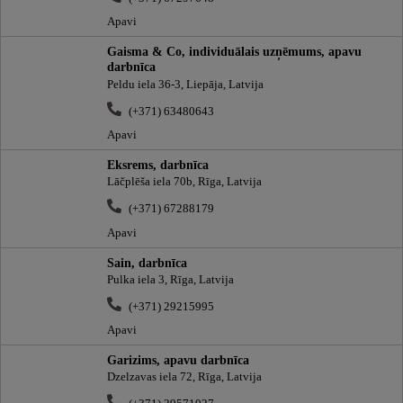
Apavi
Gaisma & Co, individuālais uzņēmums, apavu
darbnīca
Peldu iela 36-3, Liepāja, Latvija
(+371) 63480643
Apavi
Eksrems, darbnīca
Lāčplēša iela 70b, Rīga, Latvija
(+371) 67288179
Apavi
Sain, darbnīca
Pulka iela 3, Rīga, Latvija
(+371) 29215995
Apavi
Garizims, apavu darbnīca
Dzelzavas iela 72, Rīga, Latvija