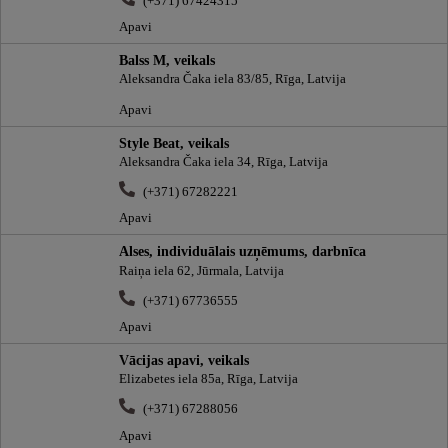
(+371) 67424315
Apavi
Balss M, veikals
Aleksandra Čaka iela 83/85, Rīga, Latvija
Apavi
Style Beat, veikals
Aleksandra Čaka iela 34, Rīga, Latvija
(+371) 67282221
Apavi
Alses, individuālais uzņēmums, darbnīca
Raiņa iela 62, Jūrmala, Latvija
(+371) 67736555
Apavi
Vācijas apavi, veikals
Elizabetes iela 85a, Rīga, Latvija
(+371) 67288056
Apavi