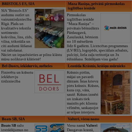
BRISTOLS ES, SIA
Maza Rasiņa, privātā pirmsskolas
izglītības iestāde
SIA "Bristols ES"
audumu outlet un
Pirmsskolas
vairumtirdzniecība
izglītības iestāde
Rīgā. Plašs un
“Maza Rasiņa” –
kvalitatīvs tekstila
privātais bērnudārzs
sortiments:
Pārdaugavā,
kokvilna, lins, zīds,
Zasulaukā, bērniem
vilna, trikotāža un
no 10 mēnešiem
citi audumi šūšanai
līdz 6 gadiem. Licencētas programmas
vai ražošanai.
(LV/RU), logopēds, speciālais atbalsts,
Nāciet un iepazīstieties ar pilnu klāstu
pulciņi, liela zaļa teritorija un 3x
mūsu noliktavā klātienē!
ēdināšana. Strādājam visu gadu!
Bel-Doors, iekšdurvis, mēbeles
Leonīda Krāsnis, krāšņu mūrnieks
Finierētu un krāsotu
Krāsnis pirtīm,
iekšdurvju
mājai un pavardi
tirdzniecība
dārzam. Īstas krievu
pirts krāsnis. Krāsns,
kura cep, vāra,
sautē. Krāsns izmēri
un izskats tiek
mainīts pēc klientu
vēlmēm, saskaņojot
ar telpas interjeru.
Boats SB, SIA
Valteri, viesu nams
Boats SB
ražo
Viesu namā
Valteri
izstrādājumus no
Daugavas krastā,