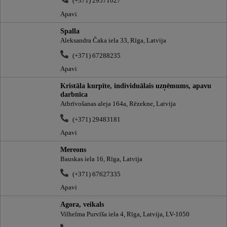
(+371) 29571027
Apavi
Spalla
Aleksandra Čaka iela 33, Rīga, Latvija
(+371) 67288235
Apavi
Kristāla kurpīte, individuālais uzņēmums, apavu
darbnīca
Atbrīvošanas aleja 164a, Rēzekne, Latvija
(+371) 29483181
Apavi
Mereons
Bauskas iela 16, Rīga, Latvija
(+371) 67627335
Apavi
Agora, veikals
Vilhelma Purvīša iela 4, Rīga, Latvija, LV-1050