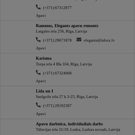
(+371) 67312877
Apavi
Rammus, Elegants apavu remonts
Latgales iela 256, Rīga, Latvija
(+371) 29671878
elegants@inbox.lv
Apavi
Karisma
Torņa iela 4 IIIa 104, Rīga, Latvija
(+371) 67324068
Apavi
Lida un I
Saulgožu iela 27 k.3-25, Rīga, Latvija
(+371) 29192387
Apavi
Apavu darbnīca, individuālais darbs
Tālavijas iela 31/19, Ludza, Ludzas novads, Latvija