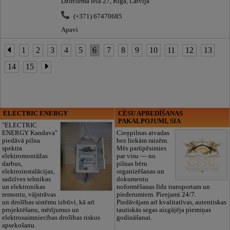
Dzirciema iela 27, Rīga, Latvija
(+371) 67470685
Apavi
1
2
3
4
5
6
7
8
9
10
11
12
13
14
15
ELECTRIC ENERGY
CĒSU APBEDĪŠANAS
PAKALPOJUMI, SIA
"ELECTRIC
ENERGY Kandava"
Cieņpilnas atvadas
piedāvā pilna
bez liekām raizēm.
spektra
Mēs parūpēsimies
elektromontāžas
par visu — no
darbus,
pilnas bēru
elektroinstalācijas,
organizēšanas un
sadzīves tehnikas
dokumentu
un elektronikas
noformēšanas līdz transportam un
remontu, vājstrāvas
piederumiem. Pieejami 24/7.
un drošības sistēmu izbūvi, kā arī
Piedāvājam arī kvalitatīvas, autentiskas
projektēšanu, mērījumus un
tautiskās segas aizgājēja piemiņas
elektrosaimniecības drošības riskus
godināšanai.
apsekošanu.