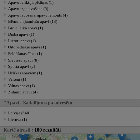
Apavu ieliktņi, pēdiņas (1)
Apavu izgatavošana (5)
Apavu labošana, apavu remonts (4)
Bērnu un jauniešu apavi (13)
Brīvā laika apavi (1)
Darba apavi (1)
Lietoti apavi (1)
Ortopēdiskie apavi (1)
Peldēšanas čības (1)
Sieviešu apavi (8)
Sporta apavi (2)
Uzlikas apaviem (1)
Velteņi (1)
Vilnas apavi (1)
Zīdaiņu apavi (4)
"Apavi" Sadalījums pa adresēm
Latvija (648)
Lietuva (1)
Kartē atrasti :
180 rezultāti