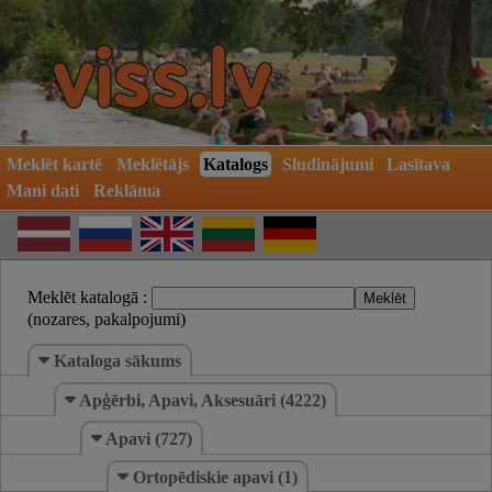
Meklēt kartē
Meklētājs
Katalogs
Sludinājumi
Lasītava
Mani dati
Reklāma
Meklēt katalogā :
(nozares, pakalpojumi)
Kataloga sākums
Apģērbi, Apavi, Aksesuāri (4222)
Apavi (727)
Ortopēdiskie apavi (1)