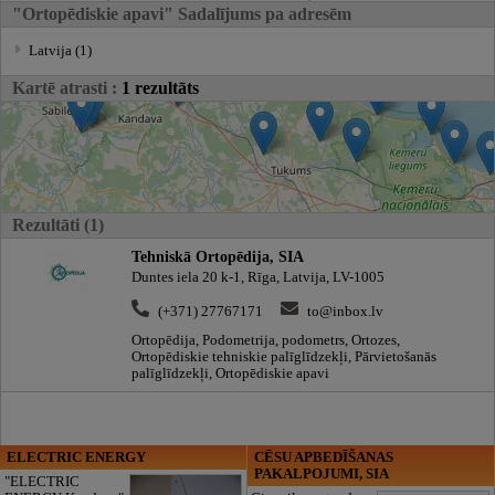
"Ortopēdiskie apavi" Sadalījums pa adresēm
Latvija (1)
Kartē atrasti :
1 rezultāts
Rezultāti (1)
Tehniskā Ortopēdija, SIA
Duntes iela 20 k-1, Rīga, Latvija, LV-1005
(+371) 27767171
to@inbox.lv
Ortopēdija, Podometrija, podometrs, Ortozes,
Ortopēdiskie tehniskie palīglīdzekļi, Pārvietošanās
palīglīdzekļi, Ortopēdiskie apavi
ELECTRIC ENERGY
CĒSU APBEDĪŠANAS
PAKALPOJUMI, SIA
"ELECTRIC