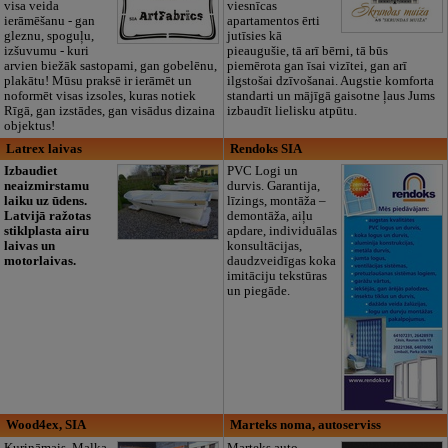
visa veida
viesnīcas
ierāmēšanu - gan
apartamentos ērti
gleznu, spoguļu,
jutīsies kā
izšuvumu - kuri
pieaugušie, tā arī bērni, tā būs
arvien biežāk sastopami, gan gobelēnu,
piemērota gan īsai vizītei, gan arī
plakātu! Mūsu praksē ir ierāmēt un
ilgstošai dzīvošanai. Augstie komforta
noformēt visas izsoles, kuras notiek
standarti un mājīgā gaisotne ļaus Jums
Rīgā, gan izstādes, gan visādus dizaina
izbaudīt lielisku atpūtu.
objektus!
Latrex laivas
Rendoks SIA
Izbaudiet
PVC Logi un
neaizmirstamu
durvis. Garantija,
laiku uz ūdens.
līzings, montāža –
Latvijā ražotas
demontāža, aiļu
stiklplasta airu
apdare, individuālas
laivas un
konsultācijas,
motorlaivas.
daudzveidīgas koka
imitāciju tekstūras
un piegāde.
Wood4ex, SIA
Marteks noma, autoserviss
Kurināmais, Malka,
Marteks auto