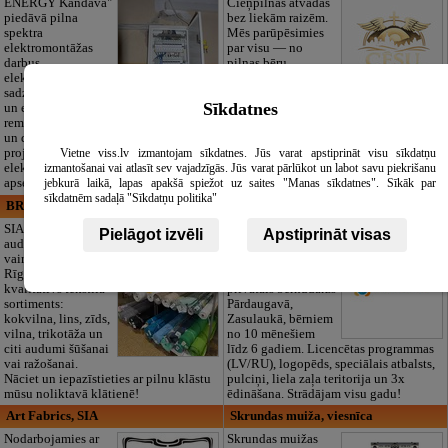
ENERGY Kandava"
Cieņpilnas atvadas
piedāvā pilna
bez liekām raizēm.
spektra
Mēs parūpēsimies
elektromontāžas
par visu — no
darbus,
pilnas bēru
elektroinstalācijas,
organizēšanas un
sadzīves tehnikas
dokumentu
Sīkdatnes
un elektronikas
noformēšanas līdz transportam un
remontu, vājstrāvas
piederumiem. Pieejami 24/7.
un drošības sistēmu izbūvi, kā arī
Piedāvājam arī kvalitatīvas, autentiskas
projektēšanu, mērījumus un
tautiskās segas aizgājēja piemiņas
Vietne viss.lv izmantojam sīkdatnes. Jūs varat apstiprināt visu sīkdatņu
elektrosaimniecības drošības riskus
godināšanai.
izmantošanai vai atlasīt sev vajadzīgās. Jūs varat pārlūkot un labot savu piekrišanu
apsekošanu.
jebkurā laikā, lapas apakšā spiežot uz saites "Manas sīkdatnes". Sīkāk par
sīkdatnēm sadaļā "Sīkdatņu politika"
BRISTOLS ES, SIA
Maza Rasiņa, privātā pirmsskolas
izglītības iestāde
SIA "Bristols ES"
Pielāgot izvēli
Apstiprināt visas
audumu outlet un
Pirmsskolas
vairumtirdzniecība
izglītības iestāde
Rīgā. Plašs un
“Maza Rasiņa” –
kvalitatīvs tekstila
privātais bērnudārzs
sortiments:
Pārdaugavā,
kokvilna, lins, zīds,
Zasulaukā, bērniem
vilna, trikotāža un
no 10 mēnešiem
citi audumi šūšanai
līdz 6 gadiem. Licencētas programmas
vai ražošanai.
(LV/RU), logopēds, speciālais atbalsts,
Nāciet un iepazīstieties ar pilnu klāstu
pulciņi, liela zaļa teritorija un 3x
mūsu noliktavā klātienē!
ēdināšana. Strādājam visu gadu!
Art Fabrics, SIA
Skrundas muiža, viesnīca
Nodarbojamies ar
Skrundas muižas