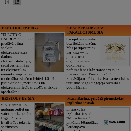
14
15
ELECTRIC ENERGY
CĒSU APBEDĪŠANAS
PAKALPOJUMI, SIA
"ELECTRIC
ENERGY Kandava"
Cieņpilnas atvadas
piedāvā pilna
bez liekām raizēm.
spektra
Mēs parūpēsimies
elektromontāžas
par visu — no
darbus,
pilnas bēru
elektroinstalācijas,
organizēšanas un
sadzīves tehnikas
dokumentu
un elektronikas
noformēšanas līdz transportam un
remontu, vājstrāvas
piederumiem. Pieejami 24/7.
un drošības sistēmu izbūvi, kā arī
Piedāvājam arī kvalitatīvas, autentiskas
projektēšanu, mērījumus un
tautiskās segas aizgājēja piemiņas
elektrosaimniecības drošības riskus
godināšanai.
apsekošanu.
BRISTOLS ES, SIA
Maza Rasiņa, privātā pirmsskolas
izglītības iestāde
SIA "Bristols ES"
audumu outlet un
Pirmsskolas
vairumtirdzniecība
izglītības iestāde
Rīgā. Plašs un
“Maza Rasiņa” –
kvalitatīvs tekstila
privātais bērnudārzs
sortiments:
Pārdaugavā,