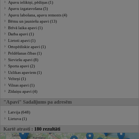
Apavu ieliktņi, pēdiņas (1)
Apavu izgatavošana (5)
Apavu labošana, apavu remonts (4)
Bērnu un jauniešu apavi (13)
Brīvā laika apavi (1)
Darba apavi (1)
Lietoti apavi (1)
Ortopēdiskie apavi (1)
Peldēšanas čības (1)
Sieviešu apavi (8)
Sporta apavi (2)
Uzlikas apaviem (1)
Velteņi (1)
Vilnas apavi (1)
Zīdaiņu apavi (4)
"Apavi" Sadalījums pa adresēm
Latvija (648)
Lietuva (1)
Kartē atrasti :
180 rezultāti