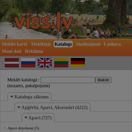
Meklēt kartē
Meklētājs
Katalogs
Sludinājumi
Lasītava
Mani dati
Reklāma
Meklēt katalogā :
(nozares, pakalpojumi)
Kataloga sākums
Apģērbi, Apavi, Aksesuāri (4222)
Apavi (727)
Apavi dejošanai (5)