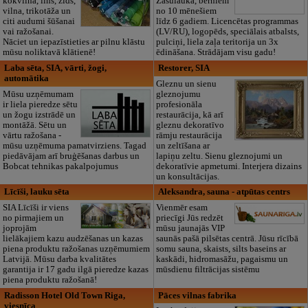
kokvilna, lins, zīds,
Zasulaukā, bērniem
vilna, trikotāža un
no 10 mēnešiem
citi audumi šūšanai
līdz 6 gadiem. Licencētas programmas
vai ražošanai.
(LV/RU), logopēds, speciālais atbalsts,
Nāciet un iepazīstieties ar pilnu klāstu
pulciņi, liela zaļa teritorija un 3x
mūsu noliktavā klātienē!
ēdināšana. Strādājam visu gadu!
Laba sēta, SIA, vārti, žogi,
Restorer, SIA
automātika
Gleznu un sienu
Mūsu uzņēmumam
gleznojumu
ir liela pieredze sētu
profesionāla
un žogu izstrādē un
restaurācija, kā arī
montāžā. Sētu un
gleznu dekoratīvo
vārtu ražošana -
rāmju restaurācija
mūsu uzņēmuma pamatvirziens. Tagad
un zeltīšana ar
piedāvājam arī bruģēšanas darbus un
lapiņu zeltu. Sienu gleznojumi un
Bobcat tehnikas pakalpojumus
dekoratīvie apmetumi. Interjera dizains
un konsultācijas.
Līcīši, lauku sēta
Aleksandra, sauna - atpūtas centrs
SIA Līcīši ir viens
Vienmēr esam
no pirmajiem un
priecīgi Jūs redzēt
joprojām
mūsu jaunajās VIP
lielākajiem kazu audzēšanas un kazas
saunās pašā pilsētas centrā. Jūsu rīcībā
piena produktu ražošanas uzņēmumiem
somu sauna, skaists, silts baseins ar
Latvijā. Mūsu darba kvalitātes
kaskādi, hidromasāžu, pagaismu un
garantija ir 17 gadu ilgā pieredze kazas
mūsdienu filtrācijas sistēmu
piena produktu ražošanā!
Radisson Hotel Old Town Riga,
Pāces vilnas fabrika
viesnīca