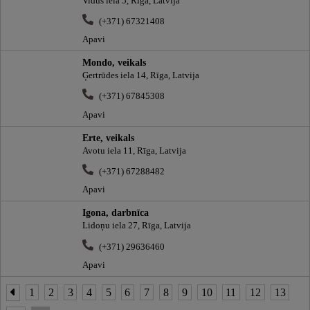
Vidus iela 5, Rīga, Latvija
(+371) 67321408
Apavi
Mondo, veikals
Ģertrūdes iela 14, Rīga, Latvija
(+371) 67845308
Apavi
Erte, veikals
Avotu iela 11, Rīga, Latvija
(+371) 67288482
Apavi
Igona, darbnīca
Lidoņu iela 27, Rīga, Latvija
(+371) 29636460
Apavi
1
2
3
4
5
6
7
8
9
10
11
12
13