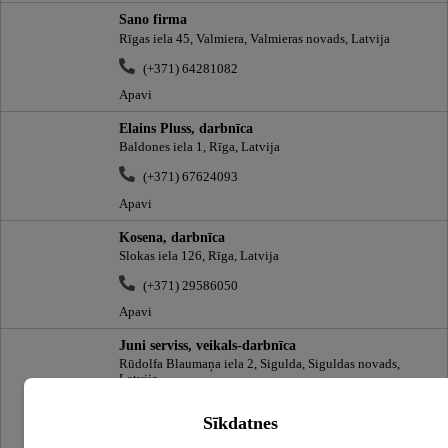
Sano firma
Rīgas iela 45, Valmiera, Valmieras novads, Latvija
(+371) 64281082
Apavi
Elains Pluss, darbnīca
Baldones iela 1, Rīga, Latvija
(+371) 67624093
Apavi
Kosena, darbnīca
Slokas iela 126, Rīga, Latvija
(+371) 29586050
Apavi
Juni serviss, veikals-darbnīca
Rūdolfa Blaumaņa iela 2, Sigulda, Siguldas novads,
Latvija
(+371) 29543021
Sīkdatnes
Apavi