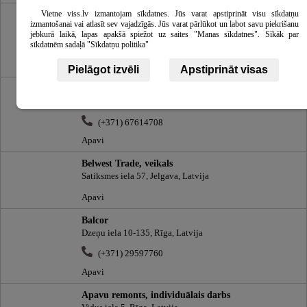
Anneks, veikals
Vietne viss.lv izmantojam sīkdatnes. Jūs varat apstiprināt visu sīkdatņu
izmantošanai vai atlasīt sev vajadzīgās. Jūs varat pārlūkot un labot savu piekrišanu
Grēcinieku iela 1, Rīga, Latvija
jebkurā laikā, lapas apakšā spiežot uz saites "Manas sīkdatnes". Sīkāk par
sīkdatnēm sadaļā "Sīkdatņu politika"
(+371) 67228479
Apavi
Pielāgot izvēli
Apstiprināt visas
Brukers
Cepļa iela 22, Rīga, Latvija
(+371) 67614708
Apavi
Belwest Trade, veikals
Satiksmes iela 57, Jelgava, Latvija
Apavi
Balcor
Dzeņu iela 10-135, Rīga, Latvija
(+371) 29597760
Apavi
Apavu remonts, individuālais darbs