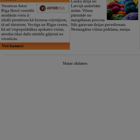
Lauku dzija no
Viesnīcas Astor
Latvijā audzētām
Rīga Hotel centrālā
aitām. Vilnas
atrašānās vieta ir
pārstrāde no
ideāli piemērota kā biznesa ceļotājiem,
mazgāšanas procesa
tā arī tūristiem. Vecrīga un Rīgas centrs,
līdz gatavam dzijas pavedienam.
kā arī vispopulārākas apskates vietas,
Nemazgātas vilnas pirkšana, maiņa.
atrodas tikai dažu minūšu gājienā no
viesnīcas.
Visi banneri
Manas sīkdatnes