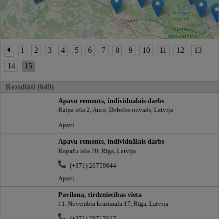
1
2
3
4
5
6
7
8
9
10
11
12
13
14
15
Rezultāti (649)
Apavu remonts, individuālais darbs
Raiņa iela 2, Auce, Dobeles novads, Latvija
Apavi
Apavu remonts, individuālais darbs
Ropažu iela 70, Rīga, Latvija
(+371) 26759844
Apavi
Pavilona, tirdzniecības vieta
11. Novembra krastmala 17, Rīga, Latvija
(+371) 29717617