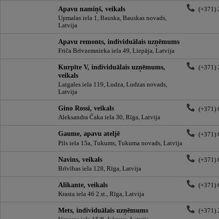
Apavu namiņš, veikals
(+371)
Upmalas iela 1, Bauska, Bauskas novads,
Latvija
Apavu remonts, individuālais uzņēmums
Friča Brīvzemnieka iela 49, Liepāja, Latvija
Kurpīte V, individuālais uzņēmums,
(+371)
veikals
Latgales iela 119, Ludza, Ludzas novads,
Latvija
Gino Rossi, veikals
(+371)
Aleksandra Čaka iela 30, Rīga, Latvija
Gaume, apavu ateljē
(+371)
Pils iela 15a, Tukums, Tukuma novads, Latvija
Navins, veikals
(+371)
Brīvības iela 128, Rīga, Latvija
Alikante, veikals
(+371)
Krasta iela 46 2.st., Rīga, Latvija
Mets, individuālais uzņēmums
(+371)