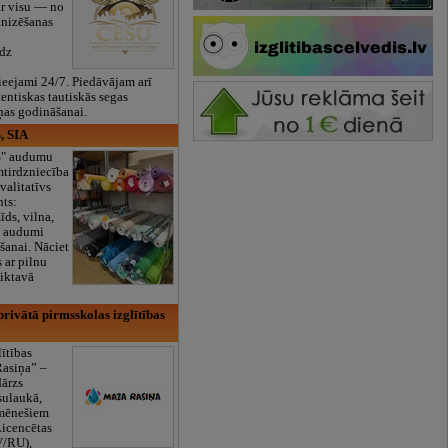
ar visu — no
anizēšanas
īdz
eejami 24/7. Piedāvājam arī
tentiskas tautiskās segas
ņas godināšanai.
, SIA
ES" audumu
mtirdzniecība
valitatīvs
nts:
īds, vilna,
ti audumi
šanai. Nāciet
s ar pilnu
iktavā
rivātā pirmsskolas izglītības
lītības
Rasiņa” –
dārzs
sulaukā,
 mēnešiem
Licencētas
V/RU),