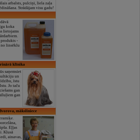
lais atbalsts, pulciņi, liela zaļa
x ēdināšana. Strādājam visu gadu!
edāvā
īgu koka
s lietojams
 ārdarbiem.
 produkts -
s no linsēklu
erinārā klīnika
ūs saņemsiet
sultāciju un
īdzību, īstu
lstu. Jo taču
ieciešams gan
mīluļiem gan
dvorova, māksliniece
eramiķe.
porcelāna,
pša. Eļļas
i. Klusā
iedi, ainavas,