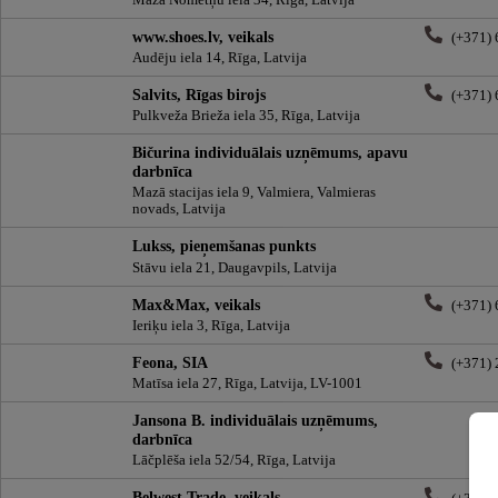
www.shoes.lv, veikals
(+371)
Audēju iela 14, Rīga, Latvija
Salvits, Rīgas birojs
(+371)
Pulkveža Brieža iela 35, Rīga, Latvija
Bičurina individuālais uzņēmums, apavu
darbnīca
Mazā stacijas iela 9, Valmiera, Valmieras
novads, Latvija
Lukss, pieņemšanas punkts
Stāvu iela 21, Daugavpils, Latvija
Max&Max, veikals
(+371)
Ieriķu iela 3, Rīga, Latvija
Feona, SIA
(+371)
Matīsa iela 27, Rīga, Latvija, LV-1001
Jansona B. individuālais uzņēmums,
darbnīca
Lāčplēša iela 52/54, Rīga, Latvija
Belwest Trade, veikals