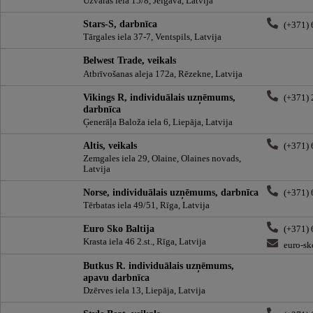
Uzvaras iela 15/8, Jelgava, Latvija
Stars-S, darbnīca
(+371)
Tārgales iela 37-7, Ventspils, Latvija
Belwest Trade, veikals
Atbrīvošanas aleja 172a, Rēzekne, Latvija
Vikings R, individuālais uzņēmums,
(+371)
darbnīca
Ģenerāļa Baloža iela 6, Liepāja, Latvija
Altis, veikals
(+371)
Zemgales iela 29, Olaine, Olaines novads,
Latvija
Norse, individuālais uzņēmums, darbnīca
(+371)
Tērbatas iela 49/51, Rīga, Latvija
Euro Sko Baltija
(+371)
Krasta iela 46 2.st., Rīga, Latvija
euro-sk
Butkus R. individuālais uzņēmums,
apavu darbnīca
Dzērves iela 13, Liepāja, Latvija