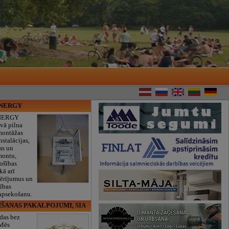
ENERGY
NERGY
vā pilna
montāžas
nstalācijas,
as un
montu,
rošības
kā arī
mērījumus un
ības
 apsekošanu.
ĪŠANAS PAKALPOJUMI, SIA
das bez
 Mēs