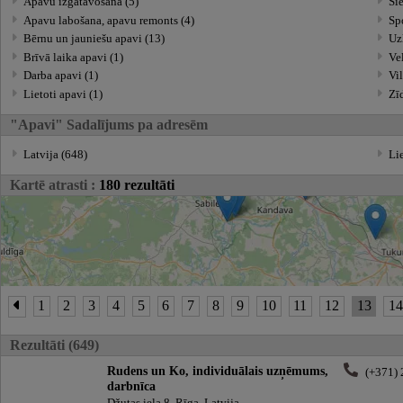
Apavu izgatavošana (5)
Sie
Apavu labošana, apavu remonts (4)
Spo
Bērnu un jauniešu apavi (13)
Uz
Brīvā laika apavi (1)
Vel
Darba apavi (1)
Vil
Lietoti apavi (1)
Zī
"Apavi" Sadalījums pa adresēm
Latvija (648)
Lie
Kartē atrasti :
180 rezultāti
1
2
3
4
5
6
7
8
9
10
11
12
13
1
Rezultāti (649)
Rudens un Ko, individuālais uzņēmums,
(+371)
darbnīca