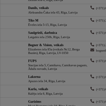
Džutas iela 8, Rīga, Latvija
Danils, veikals
(+371)
Aleksandra Čaka iela 43, Rīga, Latvija
Tiks M
(+371)
Ēveles iela 5-15, Rīga, Latvija
Saulgrieži, darbnīca
(+371)
Latgales iela 250b, Rīga, Latvija
Bogner & Vision, veikals
(+371)
Elizabetes iela 85a (veikals Nr.12, Berga
bogner
Bazārs), Rīga, Latvija, LV-1050
FUPS
(+371)
Stacijas iela 5, Carnikava, Carnikavas pagasts,
Ādažu novads, Latvija
Lakorna
(+371)
Apuzes iela 34, Rīga, Latvija
Karla, veikals
(+371)
Kalēju iela 6, Rīga, Latvija
Garizims
(+371)
Mazā Nometņu iela 34, Rīga, Latvija