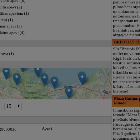
viešu apavi (8)
parūpēsimies p
pilnas bēru org
rta apavi (2)
un dokumentu
likas apaviem (1)
noformēšanas l
teņi (1)
transportam un
piederumiem. Pi
nas apavi (1)
kvalitatīvas, au
daiņu apavi (4)
aizgājēja piemi
BRISTOLS ES
SIA "Bristols 
tuva (1)
outlet un vairu
Rīgā. Plašs un k
tekstila sortime
kokvilna, lins, z
trikotāža un ci
šūšanai vai ražo
un iepazīstietie
klāstu mūsu nol
klātienē!
Maza Rasiņa, p
iestāde
4
15
Pirmsskolas izg
iestāde “Maza 
privātais bērnu
Pārdaugavā, Za
Apavi
bērniem no 10
 29803036
līdz 6 gadiem. 
programmas (L