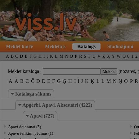
Meklēt kartē
Meklētājs
Katalogs
Sludinājumi
A
B
C
D
E
F
G
H
I
J
K
L
M
N
O
P
R
S
T
U
V
Z
X
Y
W
Q
0
1
2
Meklēt katalogā :
(nozares, 
A
Ā
B
C
Č
D
E
Ē
F
G
Ģ
H
I
Ī
J
K
Ķ
L
Ļ
M
N
Ņ
O
P
R
Kataloga sākums
Apģērbi, Apavi, Aksesuāri (4222)
Apavi (727)
Apavi dejošanai (5)
Or
Apavu ieliktņi, pēdiņas (1)
Pel