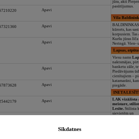
jūra, akti Pieņe
pasūtījumus.
Apavi
 67210220
Vila Baldinink
BALDININKAS 
Apavi
 67321360
kūrorts, kas sas
korpusiem. Tas 
Kuršu jūras līča
Apavi
Neringā. Vien- 
Lapsas, atpūta
Viesu nams
Lap
naktsmājas, pirti
banketu zāle, tel
Apavi
Piedāvājums ūd
cienītajiem – pi
katamarāni, kan
Apavi
piegāde.
 67873628
INETA LESĪTE,
LAK vizāžista
Apavi
 25442179
meistare, stilis
Lesīte.
Stilista 
sievietēm un
Apavi
vīriešiem.Apģē
aksesuāru iegā
apmācības. Dāva
Sīkdatnes
Visi banneri
Apavi