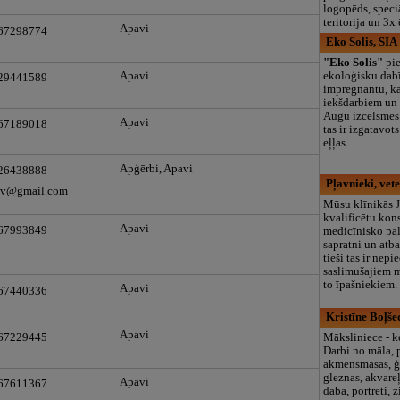
logopēds, speciā
teritorija un 3
Apavi
 67298774
Eko Solis, SIA
"Eko Solis"
pi
Apavi
ekoloģisku dab
 29441589
impregnantu, ka
iekšdarbiem un
Augu izcelsmes
Apavi
 67189018
tas ir izgatavot
eļļas.
Apģērbi, Apavi
 26438888
Pļavnieki, vet
lv@gmail.com
Mūsu klīnikās J
kvalificētu kon
Apavi
 67993849
medicīnisko pal
sapratni un atba
tieši tas ir nep
saslimušajiem 
to īpašniekiem.
Apavi
 67440336
Kristīne Boļše
Apavi
 67229445
Māksliniece - k
Darbi no māla, 
akmensmasas, ģi
gleznas, akvareļ
Apavi
 67611367
daba, portreti, z