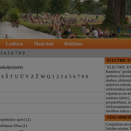
Lasītava
Mani dati
Reklāma
3
4
5
6
7
8
9
ELECTRIC 
pakalpojumi)
"ELECTRIC E
Kandava" piedā
S
Š
T
U
Ū
V
Z
Ž
W
Q
1
2
3
4
5
6
7
9
0
spektra elektro
darbus, elektroi
sadzīves tehnik
elektronikas re
vājstrāvas un d
sistēmu izbūvi, 
projektēšanu, 
elektrosaimniec
drošības riskus
CĒSU APBED
topēdiskie apavi (1)
Cieņpilnas atva
dēšanas čības (1)
liekām raizēm.