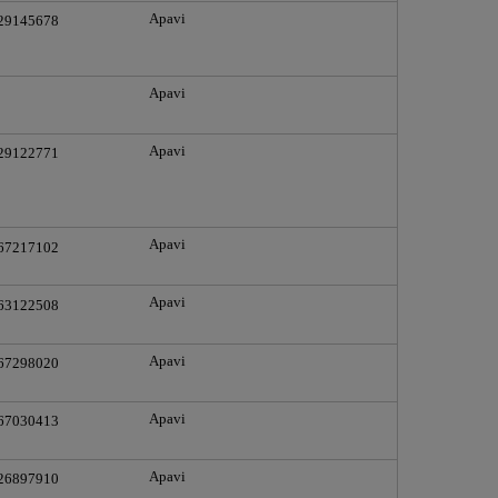
Apavi
 29145678
Apavi
Apavi
 29122771
Apavi
 67217102
Apavi
 63122508
Apavi
 67298020
Apavi
 67030413
Apavi
 26897910