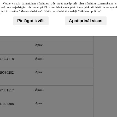
 29528356
Vietne viss.lv izmantojam sīkdatnes. Jūs varat apstiprināt visu sīkdatņu izmantošanai v
tlasīt sev vajadzīgās. Jūs varat pārlūkot un labot savu piekrišanu jebkurā laikā, lapas apak
piežot uz saites "Manas sīkdatnes". Sīkāk par sīkdatnēm sadaļā "Sīkdatņu politika"
Apavi
 67382983
Pielāgot izvēli
Apstiprināt visas
Apavi
 67873633
Apavi
Apavi
 67324118
Apavi
 29586282
Apavi
 67381517
Apavi
 67027388