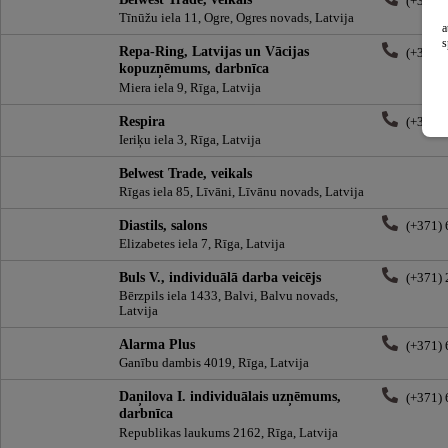
(+371)
Tīnūžu iela 11, Ogre, Ogres novads, Latvija
a
s
Repa-Ring, Latvijas un Vācijas
(+371)
kopuzņēmums, darbnīca
Miera iela 9, Rīga, Latvija
Respira
(+371)
Ieriķu iela 3, Rīga, Latvija
Belwest Trade, veikals
Rīgas iela 85, Līvāni, Līvānu novads, Latvija
Diastils, salons
(+371)
Elizabetes iela 7, Rīga, Latvija
Buls V., individuālā darba veicējs
(+371)
Bērzpils iela 1433, Balvi, Balvu novads,
Latvija
Alarma Plus
(+371)
Ganību dambis 4019, Rīga, Latvija
Daņilova I. individuālais uzņēmums,
(+371)
darbnīca
Republikas laukums 2162, Rīga, Latvija