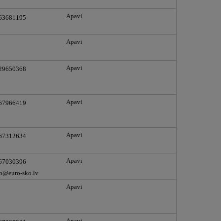
Apavi
 63681195
Apavi
Apavi
 29650368
Apavi
 67966419
Apavi
 67312634
Apavi
 67030396
o@euro-sko.lv
Apavi