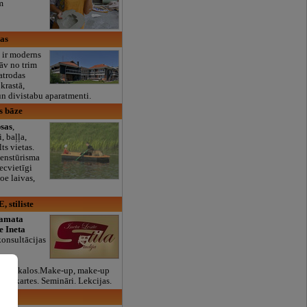
m
as
ir moderns
tāv no trim
atrodas
 krastā,
un divistabu aparatmenti.
s bāze
sas
,
, baļļa,
ts vietas.
enstūrisma
ecvietīgi
oe laivas,
 stiliste
 amata
te Ineta
konsultācijas
rbu,
de veikalos.Make-up, make-up
nu kartes. Semināri. Lekcijas.