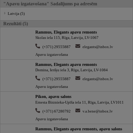
"Apavu izgatavošana" Sadalījums pa adresēm
Latvija (5)
Rezultāti (5)
Rammus, Elegants apavu remonts
Skolas iela 115, Rīga, Latvija, LV-1067
(+371) 29555887
elegants@inbox.lv
Apavu izgatavošana
Rammus, Elegants apavu remonts
Domina, Ieriķu iela 3, Rīga, Latvija, LV-1084
(+371) 29555887
elegants@inbox.lv
Apavu izgatavošana
Pikon, apavu salons
Ernesta Birznieka-Upīša iela 11, Rīga, Latvija, LV1011
(+371) 67280792
v.a.bene@inbox.lv
Apavu izgatavošana
Rammus, Elegants apavu remonts, apavu salons