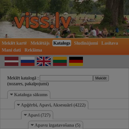
Meklēt kartē
Meklētājs
Katalogs
Sludinājumi
Lasītava
Mani dati
Reklāma
Meklēt katalogā :
(nozares, pakalpojumi)
Kataloga sākums
Apģērbi, Apavi, Aksesuāri (4222)
Apavi (727)
Apavu izgatavošana (5)