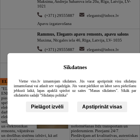
Maksima, Andreja Saharova iela 20a, Rīga, Latvija, LV-
1021
(+371) 29555887
elegants@inbox.lv
Apavu izgatavošana
Rammus, Elegants apavu remonts, apavu salons
Maxima, Nīcgales iela 46, Rīga, Latvija, LV- 1035
(+371) 29555887
elegants@inbox.lv
Apavu izgatavošana
Sīkdatnes
Vietne viss.lv izmantojam sīkdatnes. Jūs varat apstiprināt visu sīkdatņu
ELECTRIC ENERGY
CĒSU APBEDĪŠANAS
izmantošanai vai atlasīt sev vajadzīgās. Jūs varat pārlūkot un labot savu piekrišanu
PAKALPOJUMI, SIA
"ELECTRIC
jebkurā laikā, lapas apakšā spiežot uz saites "Manas sīkdatnes". Sīkāk par
ENERGY Kandava"
Cieņpilnas atvadas
sīkdatnēm sadaļā "Sīkdatņu politika"
piedāvā pilna
bez liekām raizēm.
spektra
Mēs parūpēsimies
Pielāgot izvēli
Apstiprināt visas
elektromontāžas
par visu — no
darbus,
pilnas bēru
elektroinstalācijas,
organizēšanas un
sadzīves tehnikas
dokumentu
un elektronikas
noformēšanas līdz transportam un
remontu, vājstrāvas
piederumiem. Pieejami 24/7.
un drošības sistēmu izbūvi, kā arī
Piedāvājam arī kvalitatīvas, autentiskas