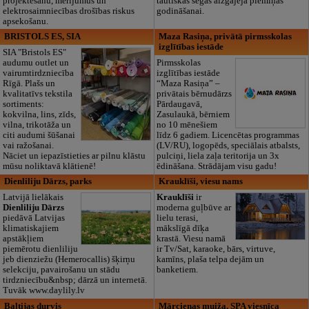
projektēšanu, mērījumus un
tautiskās segas aizgājēja piemiņas
elektrosaimniecības drošības riskus
godināšanai.
apsekošanu.
BRISTOLS ES, SIA
Maza Rasiņa, privātā pirmsskolas
izglītības iestāde
SIA "Bristols ES"
audumu outlet un
Pirmsskolas
vairumtirdzniecība
izglītības iestāde
Rīgā. Plašs un
“Maza Rasiņa” –
kvalitatīvs tekstila
privātais bērnudārzs
sortiments:
Pārdaugavā,
kokvilna, lins, zīds,
Zasulaukā, bērniem
vilna, trikotāža un
no 10 mēnešiem
citi audumi šūšanai
līdz 6 gadiem. Licencētas programmas
vai ražošanai.
(LV/RU), logopēds, speciālais atbalsts,
Nāciet un iepazīstieties ar pilnu klāstu
pulciņi, liela zaļa teritorija un 3x
mūsu noliktavā klātienē!
ēdināšana. Strādājam visu gadu!
Dienliliju Dārzs, parks
Krauklīši, viesu nams
Latvijā lielākais
Krauklīši
ir
Dienliliju Dārzs
moderna guļbūve ar
piedāvā Latvijas
lielu terasi,
klimatiskajiem
mākslīgā dīķa
apstākļiem
krastā. Viesu namā
piemērotu dienliliju
ir Tv/Sat, karaoke, bārs, virtuve,
jeb dienziežu (Hemerocallis) šķirņu
kamīns, plaša telpa dejām un
selekciju, pavairošanu un stādu
banketiem.
tirdzniecību&nbsp; dārzā un internetā.
Tuvāk www.daylily.lv
Baltijas durvis
Mārcienas muiža, SPA viesnīca