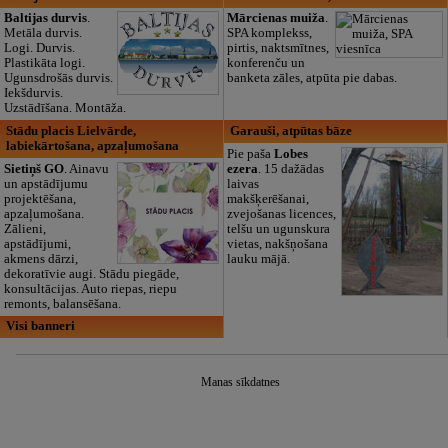
Baltijas durvis
.
Mārcienas muiža
.
Metāla durvis.
SPA komplekss,
Logi. Durvis.
pirtis, naktsmītnes,
Plastikāta logi.
konferenču un
Ugunsdrošās durvis.
banketa zāles, atpūta pie dabas.
Iekšdurvis.
Uzstādīšana. Montāža.
Stādu placis Lielvārde,
Garauši, atpūtas bāze
labiekārtošana, apzaļumošana
Pie paša
Lobes
Sietiņš GO
. Ainavu
ezera
. 15 dažādas
un apstādījumu
laivas
projektēšana,
makšķerēšanai,
apzaļumošana.
zvejošanas licences,
Zālieni,
telšu un ugunskura
apstādījumi,
vietas, nakšņošana
akmens dārzi,
lauku mājā.
dekoratīvie augi. Stādu piegāde,
konsultācijas. Auto riepas, riepu
remonts, balansēšana.
Visi banneri
Manas sīkdatnes