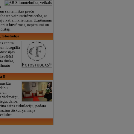
s
 un santehnikas preču
bā un vairumtirdzniecībā, ar
eeju katram klientam. Uzņēmuma
neri ir būvfirmas, uzņēmumi un
ūtītāji.
, fotostudija
as centrā.
 un fotogrāfa
tosesijas
 izvēlētā
ta druka,
rāmatu
a 8
masāža
elību
ju un
bo vielmaiņu,
iegu, darba
icina asins cirkulāciju, padara
mazina tūsku, ķermeņa
celulītu.