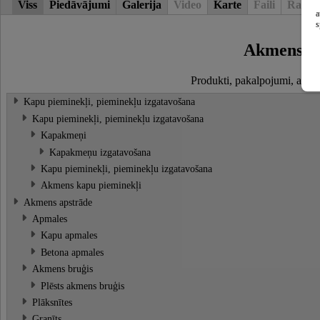
Viss
Piedāvājumi
Galerija
Video
Karte
Faili
Raksti
a
s
Akmens so
Produkti, pakalpojumi, atslē
Kapu pieminekļi, pieminekļu izgatavošana
Kapu pieminekļi, pieminekļu izgatavošana
Kapakmeņi
Kapakmeņu izgatavošana
Kapu pieminekļi, pieminekļu izgatavošana
Akmens kapu pieminekļi
Akmens apstrāde
Apmales
Kapu apmales
Betona apmales
Akmens bruģis
Plēsts akmens bruģis
Plāksnītes
Granīts