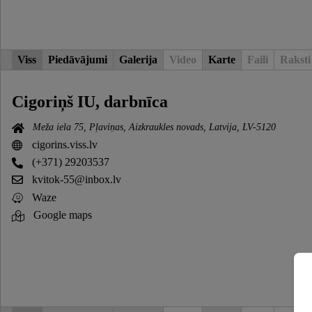
Viss
Piedāvājumi
Galerija
Video
Karte
Faili
Raksti
Cigoriņš IU, darbnīca
Meža iela 75, Pļaviņas, Aizkraukles novads, Latvija, LV-5120
cigorins.viss.lv
(+371) 29203537
kvitok-55@inbox.lv
Waze
Google maps