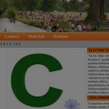
Lasītava
Mani dati
Reklāma
3
4
5
6
7
8
9
ELECTRIC 
"ELECTRIC E
Kandava" piedā
spektra elektro
darbus, elektroi
sadzīves tehnik
elektronikas re
vājstrāvas un d
sistēmu izbūvi, 
projektēšanu, 
elektrosaimniec
drošības riskus
CĒSU APBED
Cieņpilnas atva
liekām raizēm.