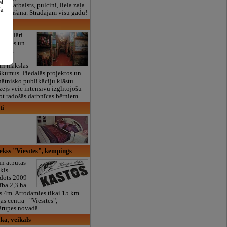
ai
lais atbalsts, pulciņi, liela zaļa
šā
x ēdināšana. Strādājam visu gadu!
s
regulāri
ēstures un
tādes.
ēt
arī mākslas
ākumus. Piedalās projektos un
nātnisko publikāciju klāstu.
zejs veic intensīvu izglītojošu
ot radošās darbnīcas bērniem.
ti
kss "Viesītes", kempings
n atpūtas
īķis
dots 2009
ība 2,3 ha.
s 4m. Atrodamies tikai 15 km
s centra - "Viesītes",
ārupes novadā
ka, veikals