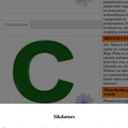
parūpēsimies p
pilnas bēru org
un dokumentu
noformēšanas l
transportam un
piederumiem. Pi
Sludinājumi
kvalitatīvas, au
aizgājēja piemi
BRISTOLS ES
SIA "Bristols 
outlet un vairu
Rīgā. Plašs un k
tekstila sortime
kokvilna, lins, z
trikotāža un ci
šūšanai vai ražo
un iepazīstietie
klāstu mūsu nol
klātienē!
Maza Rasiņa, p
iestāde
Pirmsskolas izg
iestāde “Maza 
privātais bērnu
Pārdaugavā, Za
Sīkdatnes
bērniem no 10
līdz 6 gadiem. 
programmas (L