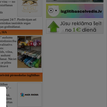
ar visu — no
anizēšanas
īdz
eejami 24/7. Piedāvājam arī
tentiskas tautiskās segas
ņas godināšanai.
, SIA
ES" audumu
mtirdzniecība
valitatīvs
nts:
īds, vilna,
ti audumi
šanai. Nāciet
s ar pilnu
iktavā
rivātā pirmsskolas izglītības
lītības
Rasiņa” –
dārzs
sulaukā,
 mēnešiem
Licencētas
V/RU),