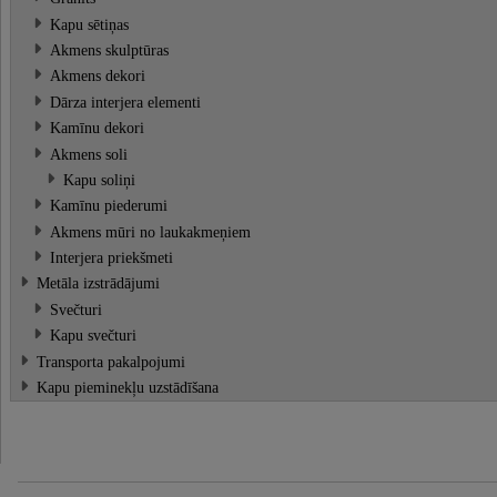
Kapu sētiņas
Akmens skulptūras
Akmens dekori
Dārza interjera elementi
Kamīnu dekori
Akmens soli
Kapu soliņi
Kamīnu piederumi
Akmens mūri no laukakmeņiem
Interjera priekšmeti
Metāla izstrādājumi
Svečturi
Kapu svečturi
Transporta pakalpojumi
Kapu pieminekļu uzstādīšana