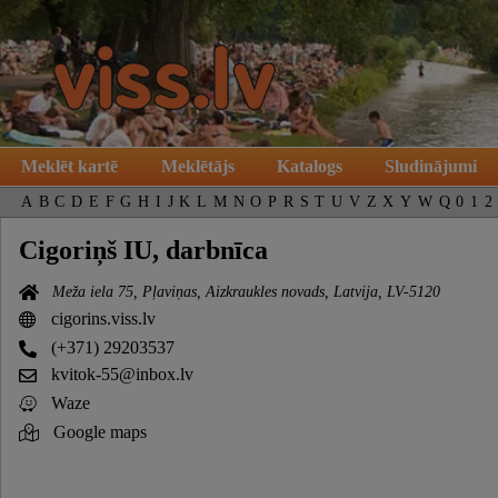
Meklēt kartē
Meklētājs
Katalogs
Sludinājumi
A
B
C
D
E
F
G
H
I
J
K
L
M
N
O
P
R
S
T
U
V
Z
X
Y
W
Q
0
1
2
Cigoriņš IU, darbnīca
Meža iela 75, Pļaviņas, Aizkraukles novads, Latvija, LV-5120
cigorins.viss.lv
(+371) 29203537
kvitok-55@inbox.lv
Waze
Google maps