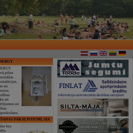
ENERGY
NERGY
vā pilna
montāžas
nstalācijas,
as un
montu,
rošības
kā arī
mērījumus un
ības
 apsekošanu.
ĪŠANAS PAKALPOJUMI, SIA
das bez
 Mēs