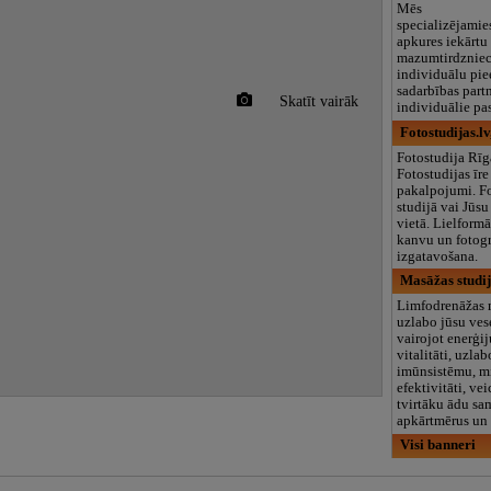
Mēs
specializējamie
apkures iekārtu
mazumtirdzniecī
individuālu pi
sadarbības part
Skatīt vairāk
individuālie pas
Fotostudijas.lv
Fotostudija Rīg
Fotostudijas īre
pakalpojumi. Fo
studijā vai Jūsu
vietā. Lielformā
kanvu un fotog
izgatavošana.
Masāžas studij
Limfodrenāžas 
uzlabo jūsu ves
vairojot enerģi
vitalitāti, uzla
imūnsistēmu, m
efektivitāti, ve
tvirtāku ādu sa
apkārtmērus un 
Visi banneri