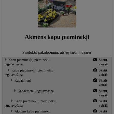
Akmens kapu pieminekļi
Produkti, pakalpojumi, atslēgvārdi, nozares
Kapu pieminekļi, pieminekļu
Skatīt
izgatavošana
vairāk
Kapu pieminekļi, pieminekļu
Skatīt
izgatavošana
vairāk
Kapakmeņi
Skatīt
vairāk
Kapakmeņu izgatavošana
Skatīt
vairāk
Kapu pieminekļi, pieminekļu
Skatīt
izgatavošana
vairāk
Akmens kapu pieminekļi
Skatīt