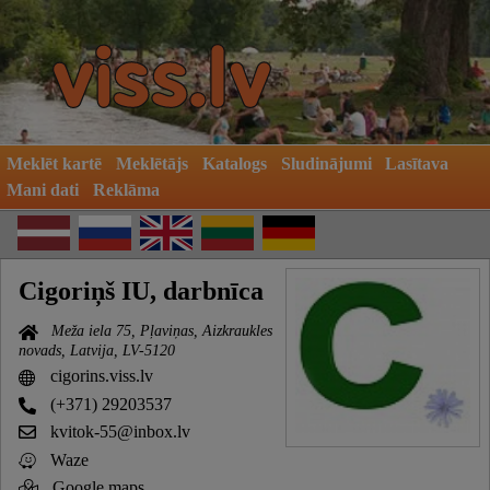
Meklēt kartē
Meklētājs
Katalogs
Sludinājumi
Lasītava
Mani dati
Reklāma
Cigoriņš IU, darbnīca
Meža iela 75, Pļaviņas, Aizkraukles
novads, Latvija, LV-5120
cigorins.viss.lv
(+371) 29203537
kvitok-55@inbox.lv
Waze
Google maps