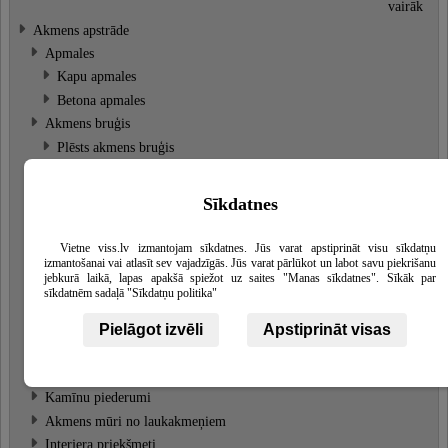
vairāk
Akmens apstrāde
Apmales
Kapu apmales
Betona apmales
Akmens bruģis
Plēsts akmens bruģis
Plāksnītes
Granīts
Sīkdatnes
Kapu sētiņas
Akmens skulptūras
Vietne viss.lv izmantojam sīkdatnes. Jūs varat apstiprināt visu sīkdatņu
Akmens dekori
izmantošanai vai atlasīt sev vajadzīgās. Jūs varat pārlūkot un labot savu piekrišanu
jebkurā laikā, lapas apakšā spiežot uz saites "Manas sīkdatnes". Sīkāk par
Dārza interjera elementi
Skatīt
sīkdatnēm sadaļā "Sīkdatņu politika"
vairāk
Kamīnu dekori
Pielāgot izvēli
Apstiprināt visas
Akmens soli
Kapu soliņi
Kamīnu piederumi
Akmens mūri no laukakmeņiem
Interjera priekšmeti