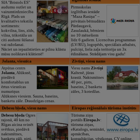
izglītības iestāde
SIA "Bristols ES"
audumu outlet un
Pirmsskolas
vairumtirdzniecība
izglītības iestāde
Rīgā. Plašs un
“Maza Rasiņa” –
kvalitatīvs tekstila
privātais bērnudārzs
sortiments:
Pārdaugavā,
kokvilna, lins, zīds,
Zasulaukā, bērniem
vilna, trikotāža un
no 10 mēnešiem
citi audumi šūšanai
līdz 6 gadiem. Licencētas programmas
vai ražošanai.
(LV/RU), logopēds, speciālais atbalsts,
Nāciet un iepazīstieties ar pilnu klāstu
pulciņi, liela zaļa teritorija un 3x
mūsu noliktavā klātienē!
ēdināšana. Strādājam visu gadu!
Jolanta, viesnīca
Zivtiņi, viesu nams
Atpūtas centrs
Viesu nams
Zivtiņi
Jolanta
, Alūksnē,
Kaltenē, jūras
piedāvā
krastā. Naktsmitnes
komfortablus un
40 per., pirts,
ērtus viesnīcas
baseins, 2 banketu
numuriņus
zāles, 3 kotedžas.
Alūksnes viesiem. Sauna, baseins,
banketu zāle. Draudzīgas cenas.
Debesu bļoda, viesu nams
Eiropas reģionālais tūrisma institūts
Debesu bļoda
Ogres
Tūrisma ziņu
rajonā, 40 km no
portāls
Eiropa.lv
:
Rīgas aicina svinēt
tūrisma ziņas,
svētkus, piedāvā
eKatalogs, semināri,
naktsmītnes,
apmācības,
banketu zāli, pirti,
konsultācijas, vēstkopas, CV online.