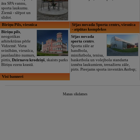
āra SPA vannu,
sporta laukumu.
Ziemā - slēpot un
slidot.
Bīriņu Pils, viesnīca
Sējas novada Sporta centrs, viesnīca
- atpūtas komplekss
Bīriņu pils
,
neogotikas
Sējas novada
arhitektūras pērle
sporta centrs
.
Vidzemē. Vieta
Sporta zāle ar
svinībām, viesnīca,
handbola,
jaunlaulāto numurs,
minifutbola, tenisa,
pirtis,
Dzirnavu krodziņš
, skaists parks
basketbola un volejbola standarta
Bīriņu ezera krastā.
izmēra laukumiem, trenažieru zāle,
pirts. Pieejams sporta inventārs.&nbsp;
Visi banneri
Manas sīkdatnes