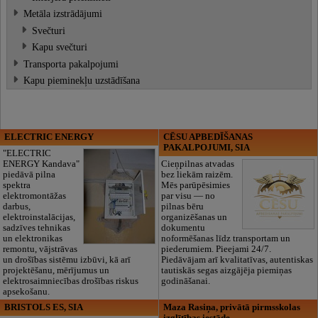
Metāla izstrādājumi
Svečturi
Kapu svečturi
Transporta pakalpojumi
Kapu pieminekļu uzstādīšana
ELECTRIC ENERGY
CĒSU APBEDĪŠANAS
PAKALPOJUMI, SIA
"ELECTRIC
ENERGY Kandava"
Cieņpilnas atvadas
piedāvā pilna
bez liekām raizēm.
spektra
Mēs parūpēsimies
elektromontāžas
par visu — no
darbus,
pilnas bēru
elektroinstalācijas,
organizēšanas un
sadzīves tehnikas
dokumentu
un elektronikas
noformēšanas līdz transportam un
remontu, vājstrāvas
piederumiem. Pieejami 24/7.
un drošības sistēmu izbūvi, kā arī
Piedāvājam arī kvalitatīvas, autentiskas
projektēšanu, mērījumus un
tautiskās segas aizgājēja piemiņas
elektrosaimniecības drošības riskus
godināšanai.
apsekošanu.
BRISTOLS ES, SIA
Maza Rasiņa, privātā pirmsskolas