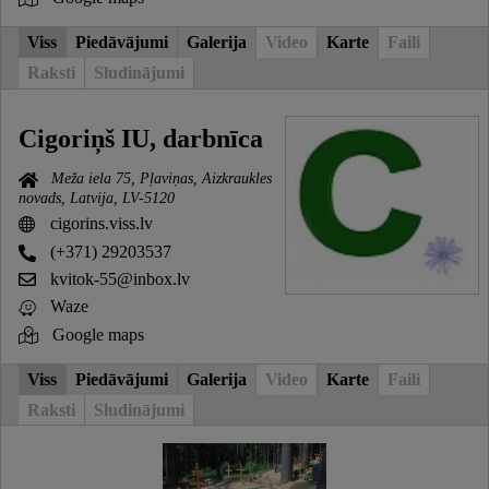
Viss
Piedāvājumi
Galerija
Video
Karte
Faili
Raksti
Sludinājumi
Cigoriņš IU, darbnīca
Meža iela 75, Pļaviņas, Aizkraukles
novads, Latvija, LV-5120
cigorins.viss.lv
(+371) 29203537
kvitok-55@inbox.lv
Waze
Google maps
Viss
Piedāvājumi
Galerija
Video
Karte
Faili
Raksti
Sludinājumi