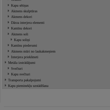
Kapu sētiņas
Akmens skulptūras
Akmens dekori
Dārza interjera elementi
Kamīnu dekori
Akmens soli
Kapu soliņi
Kamīnu piederumi
Akmens mūri no laukakmeņiem
Interjera priekšmeti
Metāla izstrādājumi
Svečturi
Kapu svečturi
Transporta pakalpojumi
Kapu pieminekļu uzstādīšana