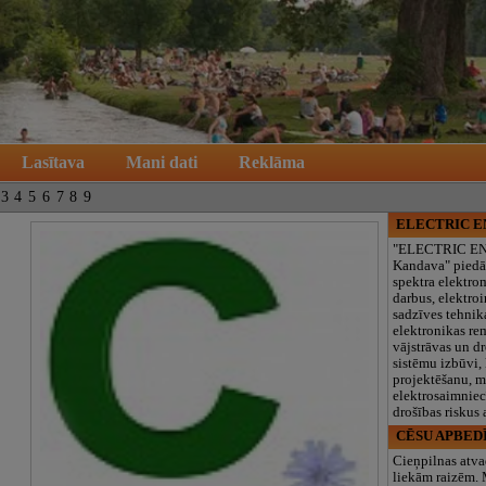
Lasītava
Mani dati
Reklāma
3
4
5
6
7
8
9
ELECTRIC 
"ELECTRIC E
Kandava" piedā
spektra elektro
darbus, elektroi
sadzīves tehnik
elektronikas re
vājstrāvas un d
sistēmu izbūvi, 
projektēšanu, 
elektrosaimniec
drošības riskus
CĒSU APBED
Cieņpilnas atva
liekām raizēm.