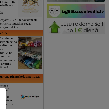
ar visu — no
anizēšanas
īdz
eejami 24/7. Piedāvājam arī
tentiskas tautiskās segas
ņas godināšanai.
, SIA
ES" audumu
mtirdzniecība
valitatīvs
nts:
īds, vilna,
ti audumi
šanai. Nāciet
s ar pilnu
iktavā
rivātā pirmsskolas izglītības
lītības
Rasiņa” –
dārzs
sulaukā,
 mēnešiem
Licencētas
V/RU),