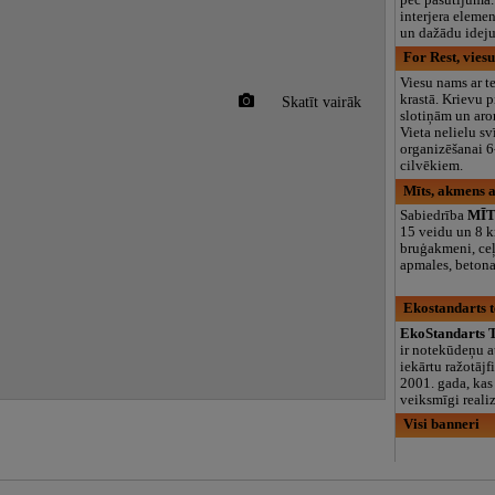
interjera eleme
un dažādu idej
For Rest, vies
Viesu nams ar te
krastā. Krievu pi
Skatīt vairāk
slotiņām un aro
Vieta nelielu s
organizēšanai 6
cilvēkiem.
Mīts, akmens 
Sabiedrība
MĪT
15 veidu un 8 k
bruģakmeni, ceļ
apmales, beton
Ekostandarts t
EkoStandarts T
ir notekūdeņu at
iekārtu ražotājf
2001. gada, kas 
veiksmīgi reali
Visi banneri