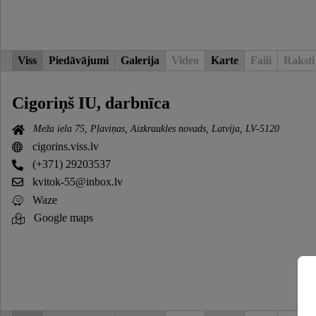
Viss
Piedāvājumi
Galerija
Video
Karte
Faili
Raksti
Cigoriņš IU, darbnīca
Meža iela 75, Pļaviņas, Aizkraukles novads, Latvija, LV-5120
cigorins.viss.lv
(+371) 29203537
kvitok-55@inbox.lv
Waze
Google maps