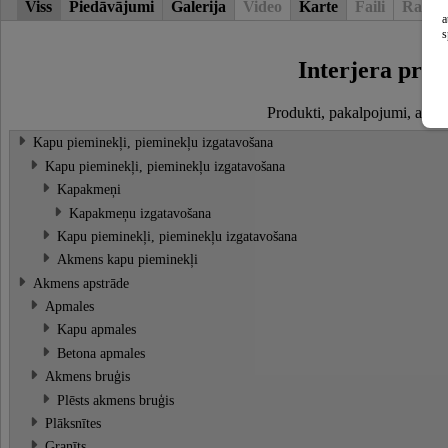
Viss
Piedāvājumi
Galerija
Video
Karte
Faili
Raksti
a
s
Interjera prie
Produkti, pakalpojumi, atslē
Kapu pieminekļi, pieminekļu izgatavošana
Kapu pieminekļi, pieminekļu izgatavošana
Kapakmeņi
Kapakmeņu izgatavošana
Kapu pieminekļi, pieminekļu izgatavošana
Akmens kapu pieminekļi
Akmens apstrāde
Apmales
Kapu apmales
Betona apmales
Akmens bruģis
Plēsts akmens bruģis
Plāksnītes
Granīts