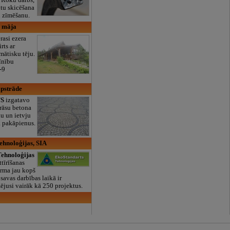
ntu skicēšana
u zīmēšanu.
u māja
rasi ezera
rts ar
mātisku tēju.
vīnību
-9
apstrāde
S
izgatavo
rāsu betona
u un ietvju
a pakāpienus.
ehnoloģijas, SIA
ehnoloģijas
tīrīšanas
irma jau kopš
savas darbības laikā ir
zējusi vairāk kā 250 projektus.