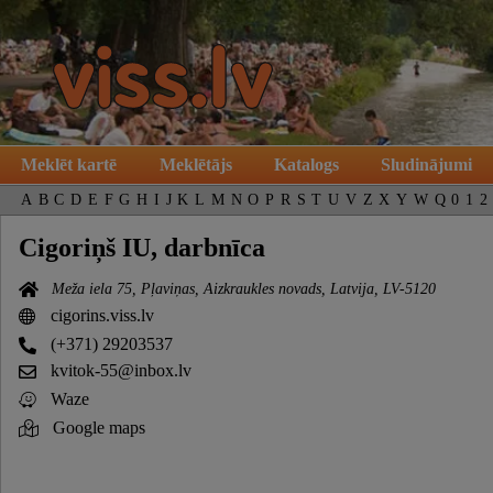
Meklēt kartē
Meklētājs
Katalogs
Sludinājumi
A
B
C
D
E
F
G
H
I
J
K
L
M
N
O
P
R
S
T
U
V
Z
X
Y
W
Q
0
1
2
Cigoriņš IU, darbnīca
Meža iela 75, Pļaviņas, Aizkraukles novads, Latvija, LV-5120
cigorins.viss.lv
(+371) 29203537
kvitok-55@inbox.lv
Waze
Google maps