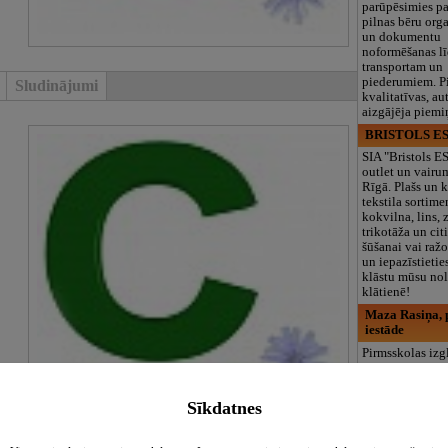
parūpēsimies p
pilnas bēru org
un dokumentu
noformēšanas l
transportam un
piederumiem. Pi
Sludinājumi
kvalitatīvas, au
aizgājēja piemi
BRISTOLS ES
SIA "Bristols 
outlet un vairu
Rīgā. Plašs un k
tekstila sortime
kokvilna, lins, z
trikotāža un ci
šūšanai vai ražo
un iepazīstietie
klāstu mūsu nol
klātienē!
Maza Rasiņa, p
iestāde
Pirmsskolas izg
iestāde “Maza 
privātais bērnu
Pārdaugavā, Za
Sīkdatnes
bērniem no 10
līdz 6 gadiem. 
programmas (L