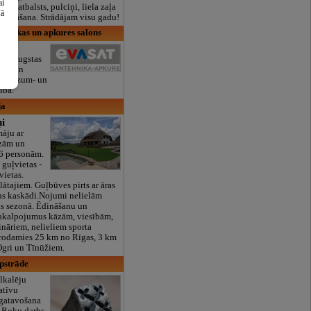
ai
lais atbalsts, pulciņi, liela zaļa
šā
x ēdināšana. Strādājam visu gadu!
ehnikas un apkures salons
nais
s ir augstas
āras un
as mazum- un
ība.
ja
ņi
āju ar
āzām un
46 personām.
guļvietas -
vietas.
ātajiem. Guļbūves pirts ar āras
ns kaskādi.Nojumi nelielām
as sezonā. Ēdināšanu un
akalpojumus kāzām, viesībām,
nāriem, nelieliem sporta
odamies 25 km no Rīgas, 3 km
Ogri un Tīnūžiem.
pstrāde
lkalēju
atīvu
gatavošana
 Roku darbs,