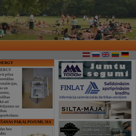
ENERGY
NERGY
vā pilna
montāžas
nstalācijas,
as un
montu,
rošības
kā arī
mērījumus un
ības
 apsekošanu.
ĪŠANAS PAKALPOJUMI, SIA
das bez
 Mēs