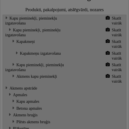
Produkti, pakalpojumi, atslēgvārdi, nozares
Kapu pieminekļi, pieminekļu
Skatīt
izgatavošana
vairāk
Kapu pieminekļi, pieminekļu
Skatīt
izgatavošana
vairāk
Kapakmeņi
Skatīt
vairāk
Kapakmeņu izgatavošana
Skatīt
vairāk
Kapu pieminekļi, pieminekļu
Skatīt
izgatavošana
vairāk
Akmens kapu pieminekļi
Skatīt
vairāk
Akmens apstrāde
Apmales
Kapu apmales
Betona apmales
Akmens bruģis
Plēsts akmens bruģis
Plāksnītes