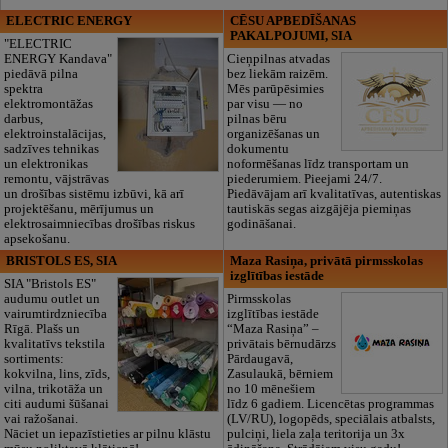
ELECTRIC ENERGY
CĒSU APBEDĪŠANAS
PAKALPOJUMI, SIA
"ELECTRIC
ENERGY Kandava"
Cieņpilnas atvadas
piedāvā pilna
bez liekām raizēm.
spektra
Mēs parūpēsimies
elektromontāžas
par visu — no
darbus,
pilnas bēru
elektroinstalācijas,
organizēšanas un
sadzīves tehnikas
dokumentu
un elektronikas
noformēšanas līdz transportam un
remontu, vājstrāvas
piederumiem. Pieejami 24/7.
un drošības sistēmu izbūvi, kā arī
Piedāvājam arī kvalitatīvas, autentiskas
projektēšanu, mērījumus un
tautiskās segas aizgājēja piemiņas
elektrosaimniecības drošības riskus
godināšanai.
apsekošanu.
BRISTOLS ES, SIA
Maza Rasiņa, privātā pirmsskolas
izglītības iestāde
SIA "Bristols ES"
audumu outlet un
Pirmsskolas
vairumtirdzniecība
izglītības iestāde
Rīgā. Plašs un
“Maza Rasiņa” –
kvalitatīvs tekstila
privātais bērnudārzs
sortiments:
Pārdaugavā,
kokvilna, lins, zīds,
Zasulaukā, bērniem
vilna, trikotāža un
no 10 mēnešiem
citi audumi šūšanai
līdz 6 gadiem. Licencētas programmas
vai ražošanai.
(LV/RU), logopēds, speciālais atbalsts,
Nāciet un iepazīstieties ar pilnu klāstu
pulciņi, liela zaļa teritorija un 3x