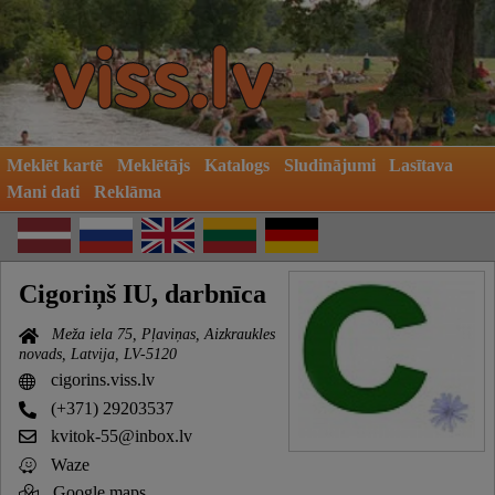
Meklēt kartē
Meklētājs
Katalogs
Sludinājumi
Lasītava
Mani dati
Reklāma
Cigoriņš IU, darbnīca
Meža iela 75, Pļaviņas, Aizkraukles
novads, Latvija, LV-5120
cigorins.viss.lv
(+371) 29203537
kvitok-55@inbox.lv
Waze
Google maps