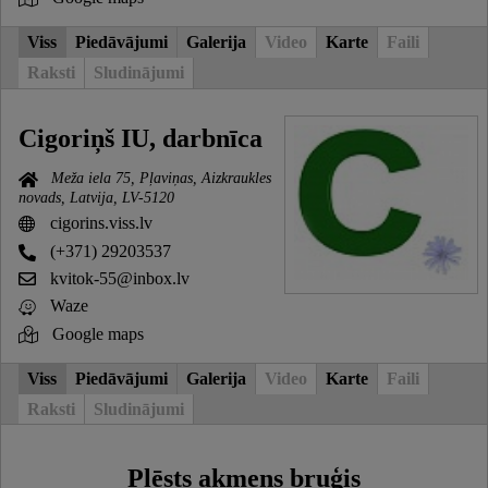
Viss
Piedāvājumi
Galerija
Video
Karte
Faili
Raksti
Sludinājumi
Cigoriņš IU, darbnīca
Meža iela 75, Pļaviņas, Aizkraukles
novads, Latvija, LV-5120
cigorins.viss.lv
(+371) 29203537
kvitok-55@inbox.lv
Waze
Google maps
Viss
Piedāvājumi
Galerija
Video
Karte
Faili
Raksti
Sludinājumi
Plēsts akmens bruģis