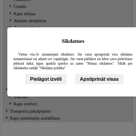
Granīts
Kapu sētiņas
Akmens skulptūras
Akmens dekori
Dārza interjera elementi
Skatīt
vairāk
Sīkdatnes
Kamīnu dekori
Akmens soli
Vietne viss.lv izmantojam sīkdatnes. Jūs varat apstiprināt visu sīkdatņu
izmantošanai vai atlasīt sev vajadzīgās. Jūs varat pārlūkot un labot savu piekrišanu
Kapu soliņi
jebkurā laikā, lapas apakšā spiežot uz saites "Manas sīkdatnes". Sīkāk par
Kamīnu piederumi
sīkdatnēm sadaļā "Sīkdatņu politika"
Akmens mūri no laukakmeņiem
Pielāgot izvēli
Apstiprināt visas
Interjera priekšmeti
Metāla izstrādājumi
Svečturi
Kapu svečturi
Transporta pakalpojumi
Kapu pieminekļu uzstādīšana