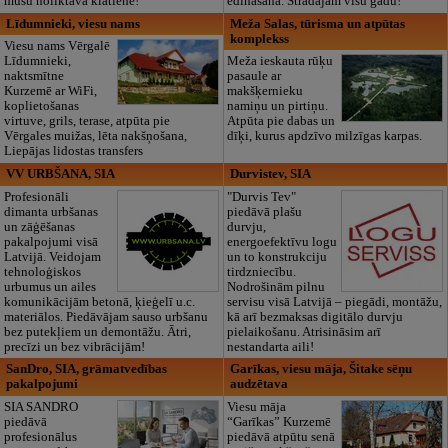
mūsu noliktavā klātienē!
ēdināšana. Strādājam visu gadu!
Līdumnieki, viesu nams
Meža Salas, tūrisma un atpūtas
komplekss
Viesu nams Vērgalē
Līdumnieki,
Meža ieskauta rūķu
naktsmītne
pasaule ar
Kurzemē ar WiFi,
makšķernieku
koplietošanas
namiņu un pirtiņu.
virtuve, grils, terase, atpūta pie
Atpūta pie dabas un
Vērgales muižas, lēta nakšņošana,
dīķi, kurus apdzīvo milzīgas karpas.
Liepājas lidostas transfers
VV URBŠANA, SIA
Durvistev, SIA
Profesionāli
"Durvis Tev"
dimanta urbšanas
piedāvā plašu
un zāģēšanas
durvju,
pakalpojumi visā
energoefektīvu logu
Latvijā. Veidojam
un to konstrukciju
tehnoloģiskos
tirdzniecību.
urbumus un ailes
Nodrošinām pilnu
komunikācijām betonā, ķieģelī u.c.
servisu visā Latvijā – piegādi, montāžu,
materiālos. Piedāvājam sauso urbšanu
kā arī bezmaksas digitālo durvju
bez putekļiem un demontāžu. Ātri,
pielaikošanu. Atrisināsim arī
precīzi un bez vibrācijām!
nestandarta aili!
SanDro, SIA, grāmatvedības
Garīkas, viesu māja, Šitake sēņu
pakalpojumi
audzētava
SIA SANDRO
Viesu māja
piedāvā
“Garīkas” Kurzemē
profesionālus
piedāvā atpūtu senā