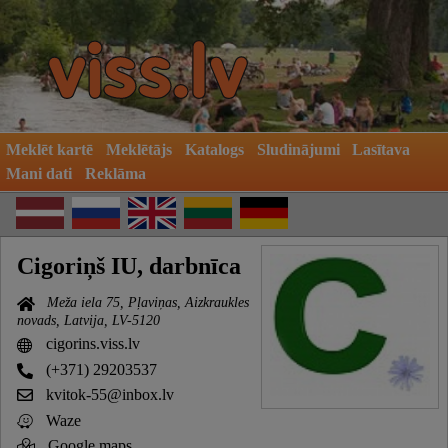
Meklēt kartē
Meklētājs
Katalogs
Sludinājumi
Lasītava
Mani dati
Reklāma
Cigoriņš IU, darbnīca
Meža iela 75, Pļaviņas, Aizkraukles
novads, Latvija, LV-5120
cigorins.viss.lv
(+371) 29203537
kvitok-55@inbox.lv
Waze
Google maps