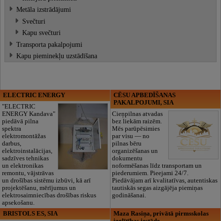
Metāla izstrādājumi
Svečturi
Kapu svečturi
Transporta pakalpojumi
Kapu pieminekļu uzstādīšana
ELECTRIC ENERGY
CĒSU APBEDĪŠANAS
PAKALPOJUMI, SIA
"ELECTRIC
ENERGY Kandava"
Cieņpilnas atvadas
piedāvā pilna
bez liekām raizēm.
spektra
Mēs parūpēsimies
elektromontāžas
par visu — no
darbus,
pilnas bēru
elektroinstalācijas,
organizēšanas un
sadzīves tehnikas
dokumentu
un elektronikas
noformēšanas līdz transportam un
remontu, vājstrāvas
piederumiem. Pieejami 24/7.
un drošības sistēmu izbūvi, kā arī
Piedāvājam arī kvalitatīvas, autentiskas
projektēšanu, mērījumus un
tautiskās segas aizgājēja piemiņas
elektrosaimniecības drošības riskus
godināšanai.
apsekošanu.
BRISTOLS ES, SIA
Maza Rasiņa, privātā pirmsskolas