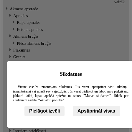
vairāk
Akmens apstrāde
Apmales
Kapu apmales
Betona apmales
Akmens bruģis
Plēsts akmens bruģis
Plāksnītes
Granīts
Kapu sētiņas
Akmens skulptūras
Sīkdatnes
Akmens dekori
Dārza interjera elementi
Skatīt
Vietne viss.lv izmantojam sīkdatnes. Jūs varat apstiprināt visu sīkdatņu
vairāk
izmantošanai vai atlasīt sev vajadzīgās. Jūs varat pārlūkot un labot savu piekrišanu
jebkurā laikā, lapas apakšā spiežot uz saites "Manas sīkdatnes". Sīkāk par
Kamīnu dekori
sīkdatnēm sadaļā "Sīkdatņu politika"
Akmens soli
Kapu soliņi
Pielāgot izvēli
Apstiprināt visas
Kamīnu piederumi
Akmens mūri no laukakmeņiem
Interjera priekšmeti