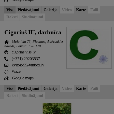
Viss
Piedāvājumi
Galerija
Video
Karte
Faili
Raksti
Sludinājumi
Cigoriņš IU, darbnīca
Meža iela 75, Pļaviņas, Aizkraukles
novads, Latvija, LV-5120
cigorins.viss.lv
(+371) 29203537
kvitok-55@inbox.lv
Waze
Google maps
Viss
Piedāvājumi
Galerija
Video
Karte
Faili
Raksti
Sludinājumi