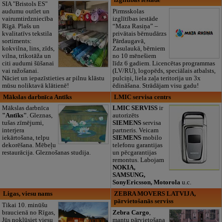
izglītības iestāde
SIA "Bristols ES"
audumu outlet un
Pirmsskolas
vairumtirdzniecība
izglītības iestāde
Rīgā. Plašs un
“Maza Rasiņa” –
kvalitatīvs tekstila
privātais bērnudārzs
sortiments:
Pārdaugavā,
kokvilna, lins, zīds,
Zasulaukā, bērniem
vilna, trikotāža un
no 10 mēnešiem
citi audumi šūšanai
līdz 6 gadiem. Licencētas programmas
vai ražošanai.
(LV/RU), logopēds, speciālais atbalsts,
Nāciet un iepazīstieties ar pilnu klāstu
pulciņi, liela zaļa teritorija un 3x
mūsu noliktavā klātienē!
ēdināšana. Strādājam visu gadu!
Mākslas darbnīca Antīks
LMIC servisa centrs
Mākslas darbnīca
LMIC SERVISS
ir
"Antīks"
. Gleznas,
autorizēts
tušas zīmējumi,
SIEMENS
servisa
interjera
partneris. Veicam
iekārtošana, telpu
SIEMENS
mobilo
dekorēšana. Mēbeļu
telefonu garantijas
restaurācija. Gleznošanas studija.
un pēcgarantijas
remontus. Labojam
NOKIA,
SAMSUNG,
SonyEricsson, Motorola
u.c.
Ligas, viesu nams
ZEBRA MOVERS LATVIJA,
pārvietošanās serviss
Tikai 10. minūšu
braucienā no Rīgas,
Zebra Cargo
,
Jūs nokļūsiet viesu
mantu pārvietošana