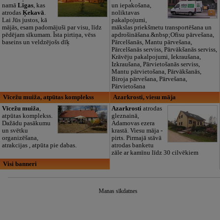
namā
Līgas
, kas
un iepakošana,
atrodas
Ķekavā
.
noliktavas
Lai Jūs justos, kā
pakalpojumi,
mājās, esam padomājuši par visu, līdz
mākslas priekšmetu transportēšana un
pēdējam sīkumam. Īsta pirtiņa, vēss
apdrošināšana.&nbsp;Ofisu pārvešana,
baseins un veldzējošs dīķ
Pārcelšanās, Mantu pārvešana,
Pārcelšanās serviss, Pārvākšanās serviss,
Krāvēju pakalpojumi, Iekraušana,
Izkraušana, Pārvietošanās serviss,
Mantu pārvietošana, Pārvākšanās,
Biroja pārvešana, Pārvešana,
Pārvietošana
Vīcežu muiža, atpūtas komplekss
Azarkrosti, viesu māja
Vīcežu muiža
,
Azarkrosti
atrodas
atpūtas komplekss.
gleznainā,
Dažādu pasākumu
Adamovas ezera
un svētku
krastā. Viesu māja -
organizēšana,
pirts. Pirmajā stāvā
atrakcijas , atpūta pie dabas.
atrodas banketu
zāle ar kamīnu līdz 30 cilvēkiem
Visi banneri
Manas sīkdatnes