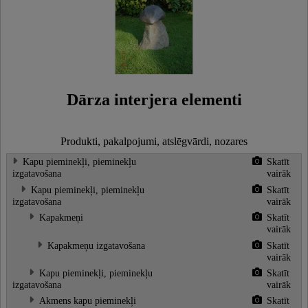
Dārza interjera elementi
Produkti, pakalpojumi, atslēgvārdi, nozares
Kapu pieminekļi, pieminekļu
Skatīt
izgatavošana
vairāk
Kapu pieminekļi, pieminekļu
Skatīt
izgatavošana
vairāk
Kapakmeņi
Skatīt
vairāk
Kapakmeņu izgatavošana
Skatīt
vairāk
Kapu pieminekļi, pieminekļu
Skatīt
izgatavošana
vairāk
Akmens kapu pieminekļi
Skatīt