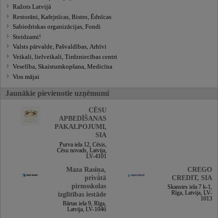
Ražots Latvijā
Restorāni, Kafejnīcas, Bistro, Ēdnīcas
Sabiedriskas organizācijas, Fondi
Steidzami!
Valsts pārvalde, Pašvaldības, Arhīvi
Veikali, lielveikali, Tirdzniecības centri
Veselība, Skaistumkopšana, Medicīna
Viss mājai
Jaunākie pievienotie uzņēmumi
CĒSU
APBEDĪŠANAS
PAKALPOJUMI,
SIA
Purva iela 12, Cēsis,
Cēsu novads, Latvija,
LV-4101
Maza Rasiņa,
CREGO
privātā
CREDIT, SIA
pirmsskolas
Skanstes iela 7 k-1,
Rīga, Latvija, LV-
izglītības iestāde
1013
Bārtas iela 9, Rīga,
Latvija, LV-1046