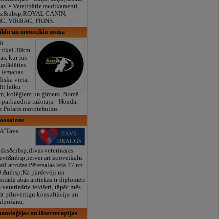
jas. • Veterinārie medikamenti.
āles.&nbsp;ROYAL CANIN,
IC, VIRBAC, PRINS.
klu un motociklu noma
ši
i tikai 30km
as, kur jūs
 uzlādēties
 iemaņas.
liska vieta,
īt laiku
em, kolēģiem un ģimeni. Nomā
pārbaudītu ražotāju - Honda,
 Polaris mototehniku.
zoosalons
''Tavs
das&nbsp;divas veterinārās
sevī&nbsp;ietver arī zooveikalu
li atrodas Pētersalas iela 17 un
09.&nbsp;Kā pārdevēji un
strādā abās aptiekās ir diplomēti
n veterinārie feldšeri, tāpēc mēs
t pilnvērtīgu konsultāciju un
alpošanu.
matoloģijas un lāzerterapijas