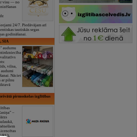
ar visu — no
anizēšanas
īdz
eejami 24/7. Piedāvājam arī
tentiskas tautiskās segas
ņas godināšanai.
, SIA
ES" audumu
mtirdzniecība
valitatīvs
nts:
īds, vilna,
ti audumi
šanai. Nāciet
s ar pilnu
iktavā
rivātā pirmsskolas izglītības
lītības
Rasiņa” –
dārzs
sulaukā,
 mēnešiem
Licencētas
V/RU),