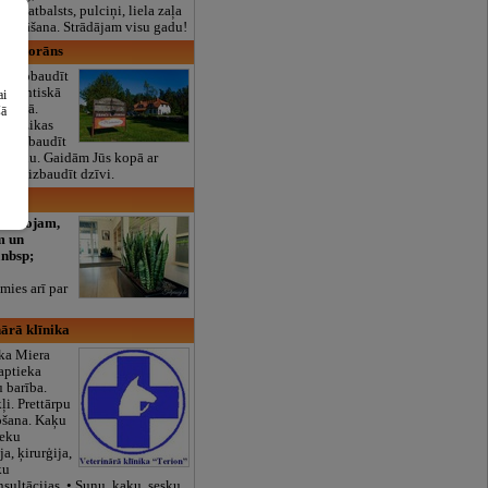
lais atbalsts, pulciņi, liela zaļa
x ēdināšana. Strādājam visu gadu!
u restorāns
iti nobaudīt
romantiskā
ai
osfērā.
šā
u mūzikas
siet baudīt
 un vīnu. Gaidām Jūs kopā ar
iem izbaudīt dzīvi.
i birojam,
m un
nbsp;
ies arī par
nārā klīnika
ika Miera
 aptieka
u barība.
ļi. Prettārpu
pošana. Kaķu
ieku
ja, ķirurģija,
ku
sultācijas. • Suņu, kaķu, sesku,