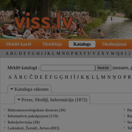
Meklēt kartē
Meklētājs
Katalogs
Sludinājumi
A
B
C
D
E
F
G
H
I
J
K
L
M
N
O
P
R
S
T
U
V
Z
X
Y
W
Q
0
1
2
Meklēt katalogā :
(nozares, 
A
Ā
B
C
Č
D
E
Ē
F
G
Ģ
H
I
Ī
J
K
Ķ
L
Ļ
M
N
Ņ
O
P
R
Kataloga sākums
Prese, Mediji, Informācija (1072)
Hidrometeoroloģiskais dienests (36)
Pr
Informatīvie pakalpojumi (119)
Ra
Kabeļtelevīzija (38)
Soc
Laikraksti, Žurnāli, Avīzes (693)
Tel