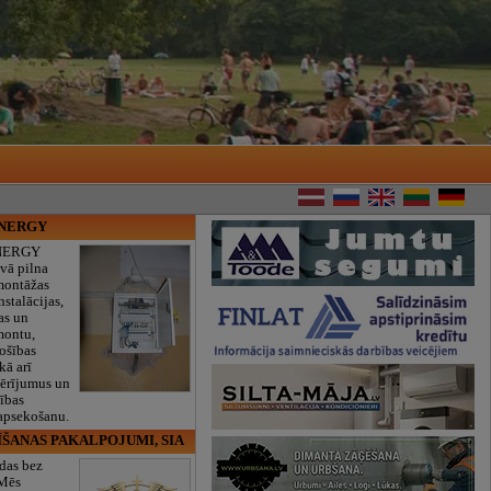
ENERGY
NERGY
vā pilna
montāžas
nstalācijas,
as un
montu,
rošības
kā arī
mērījumus un
ības
 apsekošanu.
ĪŠANAS PAKALPOJUMI, SIA
das bez
 Mēs