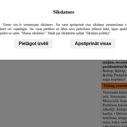
logopēds, speciā
teritorija un 3
Sīkdatnes
Ratatui, franč
Esat laipni gaid
franču ēdienus 
Vietne viss.lv izmantojam sīkdatnes. Jūs varat apstiprināt visu sīkdatņu izmantošanai v
un elegantā atm
tlasīt sev vajadzīgās. Jūs varat pārlūkot un labot savu piekrišanu jebkurā laikā, lapas apak
Patīkamā franč
piežot uz saites "Manas sīkdatnes". Sīkāk par sīkdatnēm sadaļā "Sīkdatņu politika"
pavadījumā varē
francijas sieru
Pielāgot izvēli
Apstiprināt visas
ģimeni un draug
Telpaugi.lv
Augi, puķu pod
mājām, terasē
pasākumiem!&
&nbsp; &nbsp;
&nbsp;Parūpēsim
augu kopšanu!
Terion, veteri
Veterinārā klīn
ielā. Veterinārā
Miera ielā. Suņ
Pretblusu līdzek
līdzekļi. Attār
barība. • Dzīvn
ārstēšana, terapi
suņu, kaķu, ses
vakcinācija, kon