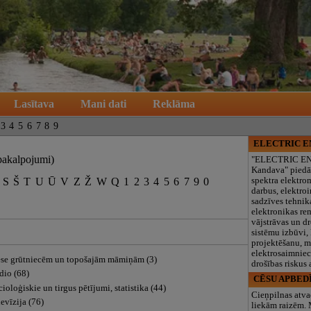
Lasītava
Mani dati
Reklāma
3
4
5
6
7
8
9
ELECTRIC 
pakalpojumi)
"ELECTRIC E
Kandava" piedā
S
Š
T
U
Ū
V
Z
Ž
W
Q
1
2
3
4
5
6
7
9
0
spektra elektro
darbus, elektroi
sadzīves tehnik
elektronikas re
vājstrāvas un d
sistēmu izbūvi, 
projektēšanu, 
elektrosaimniec
ese grūtniecēm un topošajām māmiņām (3)
drošības riskus
dio (68)
CĒSU APBED
ioloģiskie un tirgus pētījumi, statistika (44)
Cieņpilnas atva
evīzija (76)
liekām raizēm.