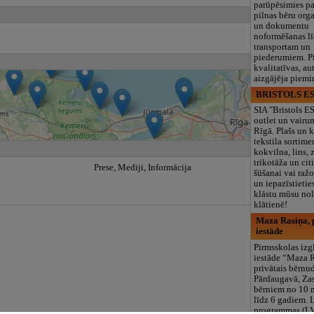
parūpēsimies p
pilnas bēru org
un dokumentu
noformēšanas l
transportam un
piederumiem. Pi
kvalitatīvas, au
aizgājēja piemi
BRISTOLS ES
SIA "Bristols 
outlet un vairu
Rīgā. Plašs un k
tekstila sortime
kokvilna, lins, z
trikotāža un ci
Prese, Mediji, Informācija
šūšanai vai ražo
un iepazīstietie
klāstu mūsu nol
klātienē!
Maza Rasiņa, p
iestāde
Pirmsskolas izg
iestāde “Maza 
privātais bērnu
Pārdaugavā, Za
bērniem no 10
līdz 6 gadiem. 
programmas (L