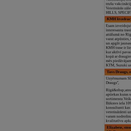
trušu vakcināci
Veterinārās z
HILLS, SPECIF
KMH kvadraci
Esam izveidoju
interesantu tras
attālumā no Rīg
varat atpūsties,
un apgūt jaunas
KMH trase ir lie
kur aktīvi pavad
kopā ar draugi
mēs piedāvājam 
KTM, Suzuki un
Tavs Draugs, 
Uzņēmumam SIA
Draugs'',
Rīgā&nbsp;atro
aptiekas kuras 
sortimentu.Veika
Ilūkstes iela 1
konsultanti kas 
veterinārārsti u
varam nodrošinā
kvalitatīvu apk
Elizabete, sto