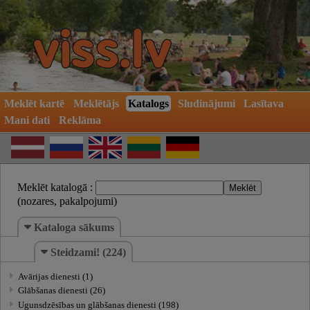
Meklēt kartē
Meklētājs
Katalogs
Sludinājumi
Lasītava
Mani dati
Reklāma
Meklēt katalogā :
(nozares, pakalpojumi)
Kataloga sākums
Steidzami! (224)
Avārijas dienesti (1)
Glābšanas dienesti (26)
Ugunsdzēsības un glābšanas dienesti (198)