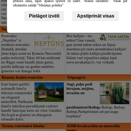
kokvilna, lins, zīds,
Zasulaukā, bērniem
jebkurā laikā, lapas apakšā spiežot uz saites "Manas sīkdatnes". Sīkāk par
vilna, trikotāža un
no 10 mēnešiem
sīkdatnēm sadaļā "Sīkdatņu politika"
citi audumi šūšanai
līdz 6 gadiem. Licencētas programmas
vai ražošanai.
(LV/RU), logopēds, speciālais atbalsts,
Pielāgot izvēli
Apstiprināt visas
Nāciet un iepazīstieties ar pilnu klāstu
pulciņi, liela zaļa teritorija un 3x
mūsu noliktavā klātienē!
ēdināšana. Strādājam visu gadu!
Neptūns, restorāns
Tava Kafija
Restorāns
Bez kafijas – nu
„Neptūns” ir
nekur! Gan vasarā,
senākais restorāns
gan ziemā mūsu rokas un lūpas
Jūrmalā, atrodas
sniedzas pie tases aromātiskas kafijas!
jūras kāpu zonā un Ķemeru Nacionālā
Ar mūsu plašo kafijas piedāvājumu
parka teritorijā. Tikai 44 km attālumā
klāstu vari iepazīties mājas lapā
no Rīgas varat baudīt jūras gaisu,
www.tavakafija.lv, vai veikalā.
priežu šalkoņu un gardas maltītes
ģimenes vai draugu lokā.
Ratatui, franču restorāns
Telpaugi.lv
Esat laipni gaiditi
Augi, puķu podi
nobaudīt franču
birojam, mājām,
ēdienus romantiskā
terasēm un
un elegantā
atmosfērā. Patīkamā
franču mūzikas pavadījumā varēsiet
pasākumiem!&nbsp;
&nbsp; &nbsp;
baudīt francijas sieru un vīnu. Gaidām
&nbsp;Parūpēsimies arī par augu
Jūs kopā ar ģimeni un draugiem
kopšanu!
izbaudīt dzīvi.
Terion, veterinārā klīnika
KMH kvadraciklu un motociklu
noma