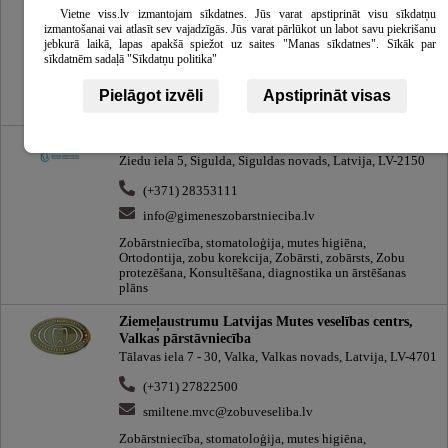
(+371) 28600038
Vietne viss.lv izmantojam sīkdatnes. Jūs varat apstiprināt visu sīkdatņu
izmantošanai vai atlasīt sev vajadzīgās. Jūs varat pārlūkot un labot savu piekrišanu
info@gimeneszobarstnieciba.lv
jebkurā laikā, lapas apakšā spiežot uz saites "Manas sīkdatnes". Sīkāk par
sīkdatnēm sadaļā "Sīkdatņu politika"
Zobārstniecība, stomatoloģija, mutes higiēna,
Ortodontija, zobu korekcija, Zobārsti, zobārsts, Zobu
protezēšana, Konsultēšana, diagnostika un ārstēšanas
Pielāgot izvēli
Apstiprināt visas
plāns
Ģimenes zobārstniecība
Ziedu iela 5, Sigulda, Siguldas novads, Latvija, LV-2150
(+371) 28353111
info@gimeneszobarstnieciba.lv
Zobārstniecība, stomatoloģija, mutes higiēna,
Ortodontija, zobu korekcija, Zobārsti, zobārsts, Zobu
protezēšana, Konsultēšana, diagnostika un ārstēšanas
plāns
Ziemeļaustrumu Latvijas Mutes veselības centrs,
Valkas pārstāvniecība
Tālavas iela 7 - 30, Valka, Valkas novads, Latvija, LV-4701
(+371) 27822500
smiltene.mvc@zobuveseliba.lv
Zobārstniecība, stomatoloģija, mutes higiēna,