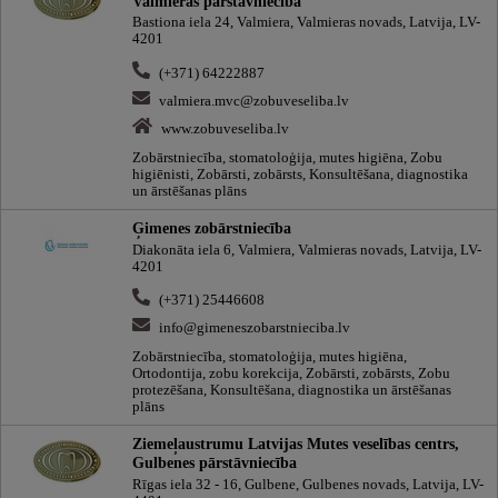
Valmieras pārstāvniecība
Bastiona iela 24, Valmiera, Valmieras novads, Latvija, LV-
4201
(+371) 64222887
valmiera.mvc@zobuveseliba.lv
www.zobuveseliba.lv
Zobārstniecība, stomatoloģija, mutes higiēna, Zobu
higiēnisti, Zobārsti, zobārsts, Konsultēšana, diagnostika
un ārstēšanas plāns
Ģimenes zobārstniecība
Diakonāta iela 6, Valmiera, Valmieras novads, Latvija, LV-
4201
(+371) 25446608
info@gimeneszobarstnieciba.lv
Zobārstniecība, stomatoloģija, mutes higiēna,
Ortodontija, zobu korekcija, Zobārsti, zobārsts, Zobu
protezēšana, Konsultēšana, diagnostika un ārstēšanas
plāns
Ziemeļaustrumu Latvijas Mutes veselības centrs,
Gulbenes pārstāvniecība
Rīgas iela 32 - 16, Gulbene, Gulbenes novads, Latvija, LV-