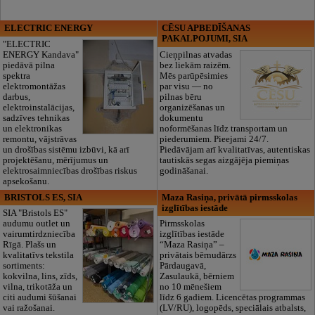
ELECTRIC ENERGY
CĒSU APBEDĪŠANAS
PAKALPOJUMI, SIA
"ELECTRIC
ENERGY Kandava"
Cieņpilnas atvadas
piedāvā pilna
bez liekām raizēm.
spektra
Mēs parūpēsimies
elektromontāžas
par visu — no
darbus,
pilnas bēru
elektroinstalācijas,
organizēšanas un
sadzīves tehnikas
dokumentu
un elektronikas
noformēšanas līdz transportam un
remontu, vājstrāvas
piederumiem. Pieejami 24/7.
un drošības sistēmu izbūvi, kā arī
Piedāvājam arī kvalitatīvas, autentiskas
projektēšanu, mērījumus un
tautiskās segas aizgājēja piemiņas
elektrosaimniecības drošības riskus
godināšanai.
apsekošanu.
BRISTOLS ES, SIA
Maza Rasiņa, privātā pirmsskolas
izglītības iestāde
SIA "Bristols ES"
audumu outlet un
Pirmsskolas
vairumtirdzniecība
izglītības iestāde
Rīgā. Plašs un
“Maza Rasiņa” –
kvalitatīvs tekstila
privātais bērnudārzs
sortiments:
Pārdaugavā,
kokvilna, lins, zīds,
Zasulaukā, bērniem
vilna, trikotāža un
no 10 mēnešiem
citi audumi šūšanai
līdz 6 gadiem. Licencētas programmas
vai ražošanai.
(LV/RU), logopēds, speciālais atbalsts,