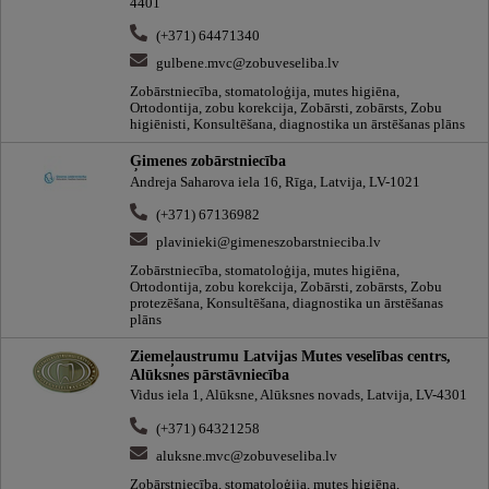
4401
(+371) 64471340
gulbene.mvc@zobuveseliba.lv
Zobārstniecība, stomatoloģija, mutes higiēna,
Ortodontija, zobu korekcija, Zobārsti, zobārsts, Zobu
higiēnisti, Konsultēšana, diagnostika un ārstēšanas plāns
Ģimenes zobārstniecība
Andreja Saharova iela 16, Rīga, Latvija, LV-1021
(+371) 67136982
plavinieki@gimeneszobarstnieciba.lv
Zobārstniecība, stomatoloģija, mutes higiēna,
Ortodontija, zobu korekcija, Zobārsti, zobārsts, Zobu
protezēšana, Konsultēšana, diagnostika un ārstēšanas
plāns
Ziemeļaustrumu Latvijas Mutes veselības centrs,
Alūksnes pārstāvniecība
Vidus iela 1, Alūksne, Alūksnes novads, Latvija, LV-4301
(+371) 64321258
aluksne.mvc@zobuveseliba.lv
Zobārstniecība, stomatoloģija, mutes higiēna,