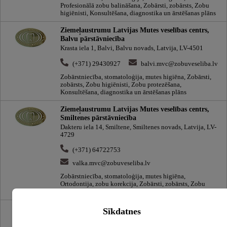
Profesionālā zobu balināšana, Zobārsti, zobārsts, Zobu
higiēnisti, Konsultēšana, diagnostika un ārstēšanas plāns
Ziemeļaustrumu Latvijas Mutes veselības centrs,
Balvu pārstāvniecība
Krasta iela 1, Balvi, Balvu novads, Latvija, LV-4501
(+371) 29430927
balvi.mvc@zobuveseliba.lv
Zobārstniecība, stomatoloģija, mutes higiēna, Zobārsti,
zobārsts, Zobu higiēnisti, Zobu protezēšana,
Konsultēšana, diagnostika un ārstēšanas plāns
Ziemeļaustrumu Latvijas Mutes veselības centrs,
Smiltenes pārstāvniecība
Dakteru iela 14, Smiltene, Smiltenes novads, Latvija, LV-
4729
(+371) 64722753
valka.mvc@zobuveseliba.lv
Zobārstniecība, stomatoloģija, mutes higiēna,
Ortodontija, zobu korekcija, Zobārsti, zobārsts, Zobu
higiēnisti, Konsultēšana, diagnostika un ārstēšanas plāns
Ģimenes zobārstniecība
Sīkdatnes
Valmieras iela 9, Cēsis, Cēsu novads, Latvija, LV-4101