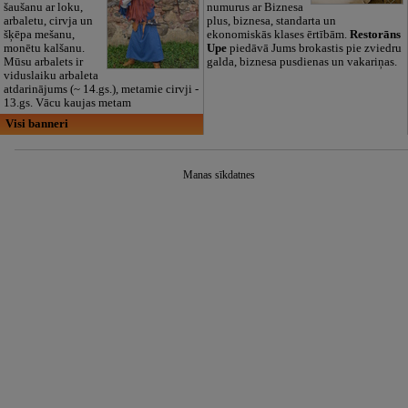
šaušanu ar loku,
numurus ar Biznesa
arbaletu, cirvja un
plus, biznesa, standarta un
šķēpa mešanu,
ekonomiskās klases ērtībām.
Restorāns
monētu kalšanu.
Upe
piedāvā Jums brokastis pie zviedru
Mūsu arbalets ir
galda, biznesa pusdienas un vakariņas.
viduslaiku arbaleta
atdarinājums (~ 14.gs.), metamie cirvji -
13.gs. Vācu kaujas metam
Visi banneri
Manas sīkdatnes