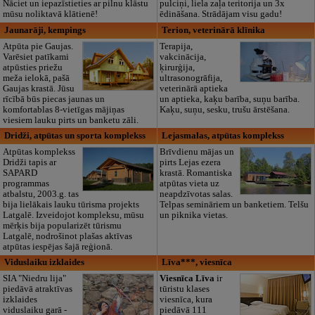
Nāciet un iepazīstieties ar pilnu klāstu
pulciņi, liela zaļa teritorija un 3x
mūsu noliktavā klātienē!
ēdināšana. Strādājam visu gadu!
Jaunarāji, kempings
Terion, veterinārā klīnika
Atpūta pie Gaujas.
Terapija,
Varēsiet patīkami
vakcinācija,
atpūsties priežu
ķirurģija,
meža ielokā, pašā
ultrasonogrāfija,
Gaujas krastā. Jūsu
veterinārā aptieka
rīcībā būs piecas jaunas un
un aptieka, kaķu barība, suņu barība.
komfortablas 8-vietīgas mājiņas
Kaķu, suņu, sesku, trušu ārstēšana.
viesiem lauku pirts un banketu zāli.
Dridži, atpūtas un sporta komplekss
Lejasmalas, atpūtas komplekss
Atpūtas komplekss
Brīvdienu mājas un
Dridži tapis ar
pirts Lejas ezera
SAPARD
krastā. Romantiska
programmas
atpūtas vieta uz
atbalstu, 2003.g. tas
neapdzīvotas salas.
bija lielākais lauku tūrisma projekts
Telpas semināriem un banketiem. Telšu
Latgalē. Izveidojot kompleksu, mūsu
un piknika vietas.
mērķis bija popularizēt tūrismu
Latgalē, nodrošinot plašas aktīvas
atpūtas iespējas šajā reģionā.
Viduslaiku izklaides
Līva***, viesnīca
SIA "Niedru lija"
Viesnīca Līva
ir
piedāvā atraktīvas
tūristu klases
izklaides
viesnīca, kura
viduslaiku garā -
piedāvā 111