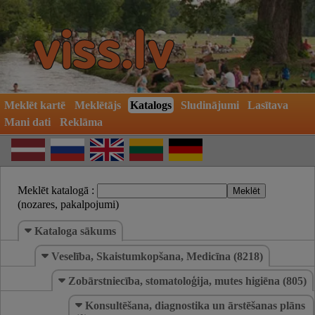
Meklēt kartē
Meklētājs
Katalogs
Sludinājumi
Lasītava
Mani dati
Reklāma
Meklēt katalogā :
(nozares, pakalpojumi)
Kataloga sākums
Veselība, Skaistumkopšana, Medicīna (8218)
Zobārstniecība, stomatoloģija, mutes higiēna (805)
Konsultēšana, diagnostika un ārstēšanas plāns