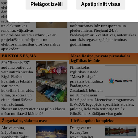
spektra
Mēs parūpēsimies
Pielāgot izvēli
Apstiprināt visas
elektromontāžas
par visu — no
darbus,
pilnas bēru
elektroinstalācijas,
organizēšanas un
sadzīves tehnikas
dokumentu
un elektronikas
noformēšanas līdz transportam un
remontu, vājstrāvas
piederumiem. Pieejami 24/7.
un drošības sistēmu izbūvi, kā arī
Piedāvājam arī kvalitatīvas, autentiskas
projektēšanu, mērījumus un
tautiskās segas aizgājēja piemiņas
elektrosaimniecības drošības riskus
godināšanai.
apsekošanu.
BRISTOLS ES, SIA
Maza Rasiņa, privātā pirmsskolas
izglītības iestāde
SIA "Bristols ES"
audumu outlet un
Pirmsskolas
vairumtirdzniecība
izglītības iestāde
Rīgā. Plašs un
“Maza Rasiņa” –
kvalitatīvs tekstila
privātais bērnudārzs
sortiments:
Pārdaugavā,
kokvilna, lins, zīds,
Zasulaukā, bērniem
vilna, trikotāža un
no 10 mēnešiem
citi audumi šūšanai
līdz 6 gadiem. Licencētas programmas
vai ražošanai.
(LV/RU), logopēds, speciālais atbalsts,
Nāciet un iepazīstieties ar pilnu klāstu
pulciņi, liela zaļa teritorija un 3x
mūsu noliktavā klātienē!
ēdināšana. Strādājam visu gadu!
Žagarkalns, slaloma trase
Līcīši, atpūtas komplekss
Aktīvā atpūta,
Daugavas un
Slēpošana un
Kausupītes
snovbords Kalnu
ieskautajā līcī