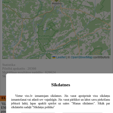
Leaflet
|
©
OpenStreetMap
contributors
Statistika:
Pilnībā apskatīts : 20366
Meklēšnas rezultātos parādīts : 626624
Skatīt arī katalogā :
Zobārstniecība, stomatoloģija, mutes higiēna
Sīkdatnes
Vietne viss.lv izmantojam sīkdatnes. Jūs varat apstiprināt visu sīkdatņu
ELECTRIC ENERGY
CĒSU APBEDĪŠANAS
izmantošanai vai atlasīt sev vajadzīgās. Jūs varat pārlūkot un labot savu piekrišanu
PAKALPOJUMI, SIA
jebkurā laikā, lapas apakšā spiežot uz saites "Manas sīkdatnes". Sīkāk par
"ELECTRIC
sīkdatnēm sadaļā "Sīkdatņu politika"
ENERGY Kandava"
Cieņpilnas atvadas
piedāvā pilna
bez liekām raizēm.