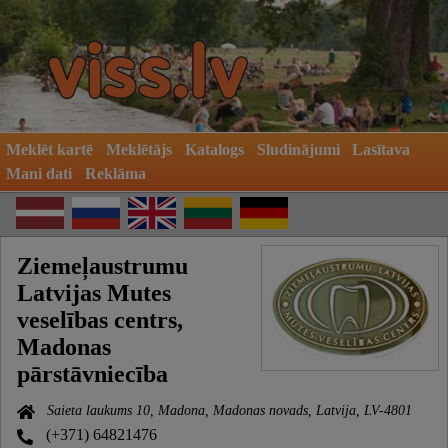
Meklēt kartē
Meklētājs
Katalogs
Sludinājumi
Lasītava
Mani dati
Reklāma
Ziemeļaustrumu
Latvijas Mutes
veselības centrs,
Madonas
pārstāvniecība
Saieta laukums 10, Madona, Madonas novads, Latvija, LV-4801
(+371) 64821476