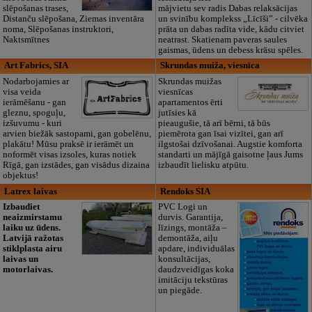
slēpošanas trases,
mājvietu sev radis Dabas relaksācijas
Distanču slēpošana, Ziemas inventāra
un svinību komplekss „Līcīši” - cilvēka
noma, Slēpošanas instruktori,
prāta un dabas radīta vide, kādu citviet
Naktsmītnes
neatrast. Skatienam paveras saules
gaismas, ūdens un debess krāsu spēles.
Art Fabrics, SIA
Skrundas muiža, viesnīca
Nodarbojamies ar
Skrundas muižas
visa veida
viesnīcas
ierāmēšanu - gan
apartamentos ērti
gleznu, spoguļu,
jutīsies kā
izšuvumu - kuri
pieaugušie, tā arī bērni, tā būs
arvien biežāk sastopami, gan gobelēnu,
piemērota gan īsai vizītei, gan arī
plakātu! Mūsu praksē ir ierāmēt un
ilgstošai dzīvošanai. Augstie komforta
noformēt visas izsoles, kuras notiek
standarti un mājīgā gaisotne ļaus Jums
Rīgā, gan izstādes, gan visādus dizaina
izbaudīt lielisku atpūtu.
objektus!
Latrex laivas
Rendoks SIA
Izbaudiet
PVC Logi un
neaizmirstamu
durvis. Garantija,
laiku uz ūdens.
līzings, montāža –
Latvijā ražotas
demontāža, aiļu
stiklplasta airu
apdare, individuālas
laivas un
konsultācijas,
motorlaivas.
daudzveidīgas koka
imitāciju tekstūras
un piegāde.