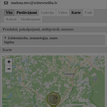
madona.mvc@zobuveseliba.lv
Viss
Piedāvājumi
Galerija
Video
Karte
Faili
Raksti
Sludinājumi
Produkti, pakalpojumi, atslēgvārdi, nozares
Zobārstniecība, stomatoloģija, mutes
higiēna
Karte
+
−