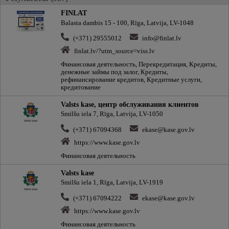
FINLAT
Balasta dambis 15 - 100, Rīga, Latvija, LV-1048
(+371) 29555012
info@finlat.lv
finlat.lv/?utm_source=viss.lv
Финансовая деятельность, Перекредитация, Кредиты,
денежные займы под залог, Кредиты,
рефинансирование кредитов, Кредитные услуги,
кредитование
Valsts kase, центр обслуживания клиентов
Smilšu iela 7, Rīga, Latvija, LV-1050
(+371) 67094368
ekase@kase.gov.lv
https://www.kase.gov.lv
Финансовая деятельность
Valsts kase
Smilšu iela 1, Rīga, Latvija, LV-1919
(+371) 67094222
ekase@kase.gov.lv
https://www.kase.gov.lv
Финансовая деятельность