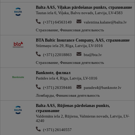
Balta AAS, Viļakas pārdošanas punkts, cтрахование
Tautas iela 6, Viļaka, Balvu novads, Latvija, LV-4583
(+371) 64563149
valentina.kalane@balta.lv
Страхование, Финансовая деятельность
BTA Baltic Insurance Company, AAS, cтрахование
Stūrmaņu iela 29, Rīga, Latvija, LV-1016
(+371) 22018863
bta@bta.lv
Страхование, Финансовая деятельность
Banknote, филиал
Parādes iela 4, Rīga, Latvija, LV-1016
(+371) 26359446
parades4@banknote.lv
Ломбарды, Финансовая деятельность
Balta AAS, Rūjienas pārdošanas punkts,
cтрахование
Valdemāra iela 2, Rūjiena, Valmieras novads, Latvija, LV-
4240
(+371) 26140557