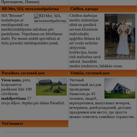
Приежциемс, Пиньки).
RD Met, SIA, металлообработка
Chiffon, одежда
SIA "Brizmet"
Chiffon darbojas
nodarbojas ar
modes industrijas
metālapstrādi un
sfērā un piedāvā
metālizstrādājumu ražošanu pēc
saviem klientiem
pasūtījuma. Virpošanas un frēzēšanas
individuālo
darbi. Pie mums strādā speciālisti ar
apģērbu šūšanu kā
lielu pieredzi mētālapstrādes jomā.
arī veido nelielas
sērijveida
kolekcijas, kuras
tiek realizētas savā
salonā. Jaunākās
modes tendences, labākās cenas.
Paradīzes, гостевой дом
Vintāža, гостевой дом
Viesu nams
, pirts,
Уютный
korporatīvie
банкетный зал для
pasākumi līdz 100
проведения
cilvēkiem.
банкетов до 45
makšķerēšana
17
человек, свадеб,
zivju dīķos. Atpūta pie dabas Paradīzē.
корпоративов, выпускных вечеров,
вечеринок, дней рождений, детских
праздников или место, где просто
можно отметить семейное торжество.
Visi banneri