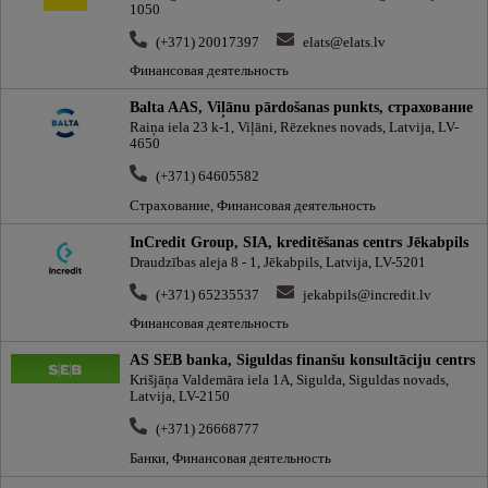
1050
(+371) 20017397
elats@elats.lv
Финансовая деятельность
Balta AAS, Viļānu pārdošanas punkts, cтрахование
Raiņa iela 23 k-1, Viļāni, Rēzeknes novads, Latvija, LV-
4650
(+371) 64605582
Страхование, Финансовая деятельность
InCredit Group, SIA, kreditēšanas centrs Jēkabpils
Draudzības aleja 8 - 1, Jēkabpils, Latvija, LV-5201
(+371) 65235537
jekabpils@incredit.lv
Финансовая деятельность
AS SEB banka, Siguldas finanšu konsultāciju centrs
Krišjāņa Valdemāra iela 1A, Sigulda, Siguldas novads,
Latvija, LV-2150
(+371) 26668777
Банки, Финансовая деятельность