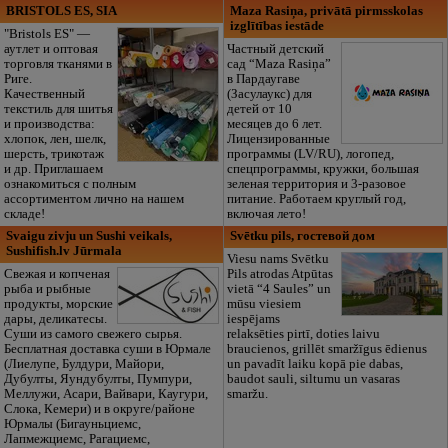
BRISTOLS ES, SIA
Maza Rasiņa, privātā pirmsskolas
izglītības iestāde
"Bristols ES" —
аутлет и оптовая
Частный детский
торговля тканями в
сад “Maza Rasiņa”
Риге.
в Пардаугаве
Качественный
(Засулаукс) для
текстиль для шитья
детей от 10
и производства:
месяцев до 6 лет.
хлопок, лен, шелк,
Лицензированные
шерсть, трикотаж
программы (LV/RU), логопед,
и др. Приглашаем
спецпрограммы, кружки, большая
ознакомиться с полным
зеленая территория и 3-разовое
ассортиментом лично на нашем
питание. Работаем круглый год,
складе!
включая лето!
Svaigu zivju un Sushi veikals,
Svētku pils, гостевой дом
Sushifish.lv Jūrmala
Viesu nams Svētku
Свежая и копченая
Pils atrodas Atpūtas
рыба и рыбные
vietā “4 Saules” un
продукты, морские
mūsu viesiem
дары, деликатесы.
iespējams
Суши из самого свежего сырья.
relaksēties pirtī, doties laivu
Бесплатная доставка суши в Юрмале
braucienos, grillēt smaržīgus ēdienus
(Лиелупе, Булдури, Майори,
un pavadīt laiku kopā pie dabas,
Дубулты, Яундубулты, Пумпури,
baudot sauli, siltumu un vasaras
Меллужи, Асари, Вайвари, Каугури,
smaržu.
Слока, Кемери) и в округе/районе
Юрмалы (Бигауньциемс,
Лапмежциемс, Рагациемс,