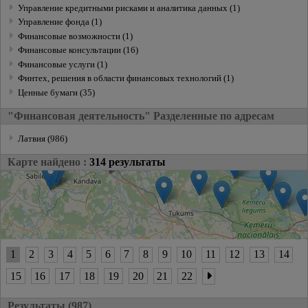
Управление кредитными рисками и аналитика данных (1)
Управление фонда (1)
Финансовые возможности (1)
Финансовые консультации (16)
Финансовые услуги (1)
Финтех, решения в области финансовых технологий (1)
Ценные бумаги (35)
"Финансовая деятельность" Разделенные по адресам
Латвия (986)
Карте найдено :
314 результаты
1
2
3
4
5
6
7
8
9
10
11
12
13
14
15
16
17
18
19
20
21
22
Результаты (987)