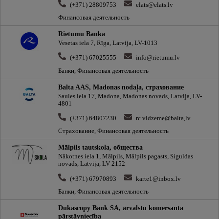
(+371) 28809753
elats@elats.lv
Финансовая деятельность
Rietumu Banka
Vesetas iela 7, Rīga, Latvija, LV-1013
(+371) 67025555
info@rietumu.lv
Банки, Финансовая деятельность
Balta AAS, Madonas nodaļa, cтрахование
Saules iela 17, Madona, Madonas novads, Latvija, LV-
4801
(+371) 64807230
rc.vidzeme@balta,lv
Страхование, Финансовая деятельность
Mālpils tautskola, oбщества
Nākotnes iela 1, Mālpils, Mālpils pagasts, Siguldas
novads, Latvija, LV-2152
(+371) 67970893
karte1@inbox.lv
Банки, Финансовая деятельность
Dukascopy Bank SA, ārvalstu komersanta
pārstāvniecība