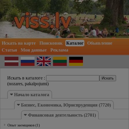
Искать на карте
Поисковик
Каталог
Обьявление
Статьи
Мои данные
Реклама
Искать в каталоге :
(nozares, pakalpojumi)
Hачало каталогa
Бизнес, Економика, Юриспруденция (7720)
Финансовая деятельность (2701)
Oпыт заемщиков (1)