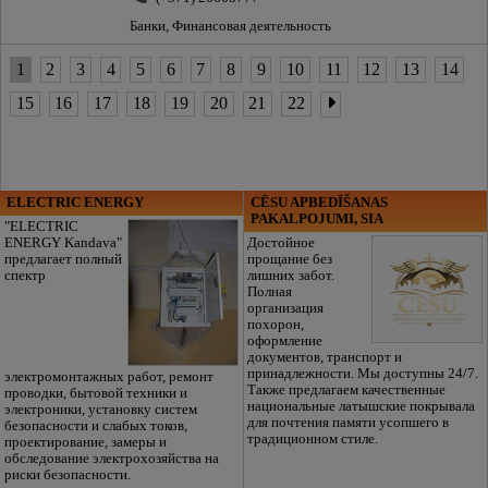
Банки, Финансовая деятельность
1
2
3
4
5
6
7
8
9
10
11
12
13
14
15
16
17
18
19
20
21
22
ELECTRIC ENERGY
CĒSU APBEDĪŠANAS
PAKALPOJUMI, SIA
"ELECTRIC
ENERGY Kandava"
Достойное
предлагает полный
прощание без
спектр
лишних забот.
Полная
организация
похорон,
оформление
документов, транспорт и
принадлежности. Мы доступны 24/7.
электромонтажных работ, ремонт
Также предлагаем качественные
проводки, бытовой техники и
национальные латышские покрывала
электроники, установку систем
для почтения памяти усопшего в
безопасности и слабых токов,
традиционном стиле.
проектирование, замеры и
обследование электрохозяйства на
риски безопасности.