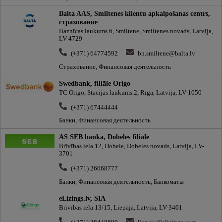
Balta AAS, Smiltenes klientu apkalpošanas centrs,
cтрахование
Baznīcas laukums 6, Smiltene, Smiltenes novads, Latvija,
LV-4729
(+371) 64774592
bn.smiltene@balta.lv
Страхование, Финансовая деятельность
Swedbank, filiāle Origo
TC Origo, Stacijas laukums 2, Rīga, Latvija, LV-1050
(+371) 67444444
Банки, Финансовая деятельность
AS SEB banka, Dobeles filiāle
Brīvības iela 12, Dobele, Dobeles novads, Latvija, LV-
3701
(+371) 26668777
Банки, Финансовая деятельность, Банкоматы
eLizings.lv, SIA
Brīvības iela 13/15, Liepāja, Latvija, LV-3401