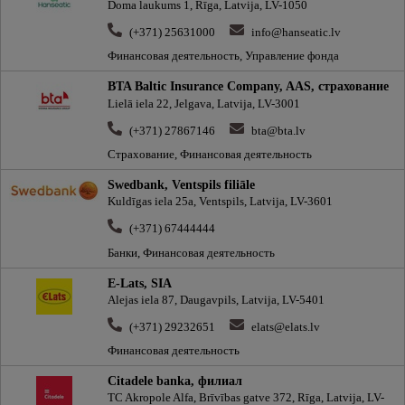
Doma laukums 1, Rīga, Latvija, LV-1050
(+371) 25631000
info@hanseatic.lv
Финансовая деятельность, Управление фонда
BTA Baltic Insurance Company, AAS, cтрахование
Lielā iela 22, Jelgava, Latvija, LV-3001
(+371) 27867146
bta@bta.lv
Страхование, Финансовая деятельность
Swedbank, Ventspils filiāle
Kuldīgas iela 25a, Ventspils, Latvija, LV-3601
(+371) 67444444
Банки, Финансовая деятельность
E-Lats, SIA
Alejas iela 87, Daugavpils, Latvija, LV-5401
(+371) 29232651
elats@elats.lv
Финансовая деятельность
Citadele banka, филиал
TC Akropole Alfa, Brīvības gatve 372, Rīga, Latvija, LV-