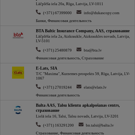
Lāčplēša iela 20a, Rīga, Latvija, LV-1011
(+371) 67399000
info@dukascopy.com
Банки, Финансовая деятельность
BTA Baltic Insurance Company, AAS, cтрахование
Lāčplēša iela 2a, Aizkraukle, Aizkraukles novads, Latvija,
LV-5101
(+371) 25480879
bta@bta.lv
Финансовая деятельность, Страхование
E-Lats, SIA
T/C "Maxima", Kurzemes prospekts 59, Rīga, Latvija, LV-
1067
(+371) 27019244
elats@elats.lv
Финансовая деятельность
Balta AAS, Talsu klientu apkalpošanas centrs,
cтрахование
Lielā iela 16, Talsi, Talsu novads, Latvija, LV-3201
(+371) 163291200
bn.talsi@balta.lv
Страхование, Финансовая деятельность