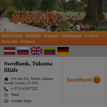
Meklēt kartē
Meklētājs
Katalogs
Sludinājumi
Lasītava
Mani dati
Reklāma
Swedbank, Tukuma
filiāle
Pils iela 15a, Tukums, Tukuma
novads, Latvija, LV-3101
(+371) 63107222
Waze
Google maps