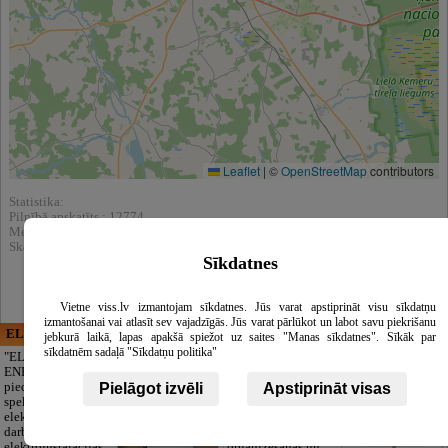
Leaflet
|
©
OpenStreetMap
contributors
Statistika:
Pilnībā apskatīts : 12774
Meklēšnas rezultātos parādīts : 93908
Skatīt arī katalogā :
Bankas
Sīkdatnes
Vietne viss.lv izmantojam sīkdatnes. Jūs varat apstiprināt visu sīkdatņu
izmantošanai vai atlasīt sev vajadzīgās. Jūs varat pārlūkot un labot savu piekrišanu
ELECTRIC ENERGY
CĒSU APBEDĪŠANAS
jebkurā laikā, lapas apakšā spiežot uz saites "Manas sīkdatnes". Sīkāk par
PAKALPOJUMI, SIA
sīkdatnēm sadaļā "Sīkdatņu politika"
"ELECTRIC
ENERGY Kandava"
Cieņpilnas atvadas
piedāvā pilna
bez liekām raizēm.
Pielāgot izvēli
Apstiprināt visas
spektra
Mēs parūpēsimies
elektromontāžas
par visu — no
darbus,
pilnas bēru
elektroinstalācijas,
organizēšanas un