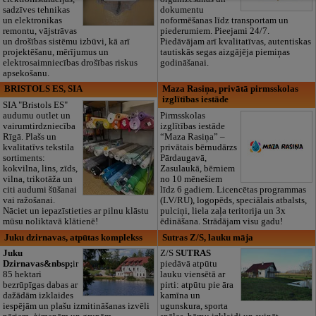
sadzīves tehnikas
dokumentu
un elektronikas
noformēšanas līdz transportam un
remontu, vājstrāvas
piederumiem. Pieejami 24/7.
un drošības sistēmu izbūvi, kā arī
Piedāvājam arī kvalitatīvas, autentiskas
projektēšanu, mērījumus un
tautiskās segas aizgājēja piemiņas
elektrosaimniecības drošības riskus
godināšanai.
apsekošanu.
BRISTOLS ES, SIA
Maza Rasiņa, privātā pirmsskolas
izglītības iestāde
SIA "Bristols ES"
audumu outlet un
Pirmsskolas
vairumtirdzniecība
izglītības iestāde
Rīgā. Plašs un
“Maza Rasiņa” –
kvalitatīvs tekstila
privātais bērnudārzs
sortiments:
Pārdaugavā,
kokvilna, lins, zīds,
Zasulaukā, bērniem
vilna, trikotāža un
no 10 mēnešiem
citi audumi šūšanai
līdz 6 gadiem. Licencētas programmas
vai ražošanai.
(LV/RU), logopēds, speciālais atbalsts,
Nāciet un iepazīstieties ar pilnu klāstu
pulciņi, liela zaļa teritorija un 3x
mūsu noliktavā klātienē!
ēdināšana. Strādājam visu gadu!
Juku dzirnavas, atpūtas komplekss
Sutras Z/S, lauku māja
Juku
Z/S
SUTRAS
Dzirnavas&nbsp;
ir
piedāvā atpūtu
85 hektari
lauku viensētā ar
bezrūpīgas dabas ar
pirti: atpūtu pie āra
dažādām izklaides
kamīna un
iespējām un plašu izmitināšanas izvēli
ugunskura, sporta