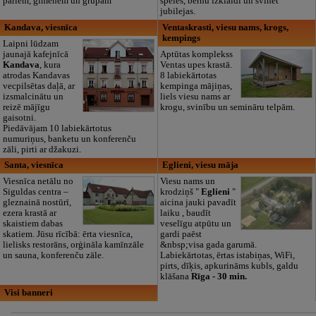
pāriem, ģimenēm un grupām
spēles, bērnu izklaidi un svinēt
jubilejas.
Kandava, viesnīca
Ventaskrasti, viesu nams, krogs,
kempings
Laipni lūdzam
jaunajā kafejnīcā
Aptūtas komplekss
Kandava
, kura
Ventas upes krastā.
atrodas Kandavas
8 labiekārtotas
vecpilsētas daļā, ar
kempinga mājiņas,
izsmalcinātu un
liels viesu nams ar
reizē mājīgu
krogu, svinību un semināru telpām.
gaisotni.
Piedāvājam 10 labiekārtotus
numuriņus, banketu un konferenču
zāli, pirti ar džakuzi.
Santa, viesnīca
Eglieni, viesu māja
Viesnīca netālu no
Viesu nams un
Siguldas centra –
krodziņš "
Eglieni
"
gleznainā nostūrī,
aicina jauki pavadīt
ezera krastā ar
laiku , baudīt
skaistiem dabas
veselīgu atpūtu un
skatiem. Jūsu rīcībā: ērta viesnīca,
gardi paēst
lielisks restorāns, orģināla kamīnzāle
&nbsp;visa gada garumā.
un sauna, konferenču zāle.
Labiekārtotas, ērtas istabiņas, WiFi,
pirts, dīķis, apkurināms kubls, galdu
klāšana
Rīga - 30 min.
Visi banneri