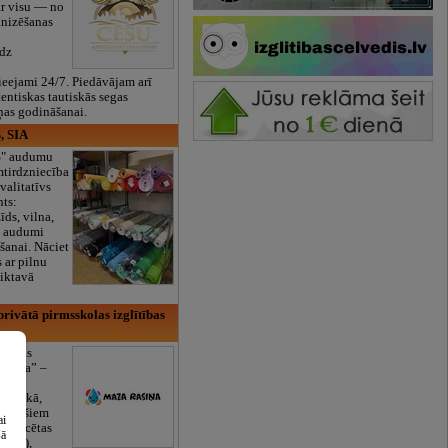
ar visu — no
anizēšanas
īdz
eejami 24/7. Piedāvājam arī
tentiskas tautiskās segas
ņas godināšanai.
, SIA
ES" audumu
mtirdzniecība
valitatīvs
nts:
īds, vilna,
ti audumi
šanai. Nāciet
s ar pilnu
iktavā
rivātā pirmsskolas izglītības
lītības
Rasiņa” –
dārzs
sulaukā,
 mēnešiem
ai
Licencētas
šā
V/RU),