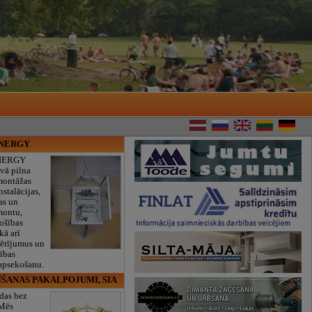
ENERGY
NERGY
vā pilna
montāžas
nstalācijas,
as un
montu,
rošības
kā arī
mērījumus un
ības
 apsekošanu.
ĪŠANAS PAKALPOJUMI, SIA
das bez
 Mēs