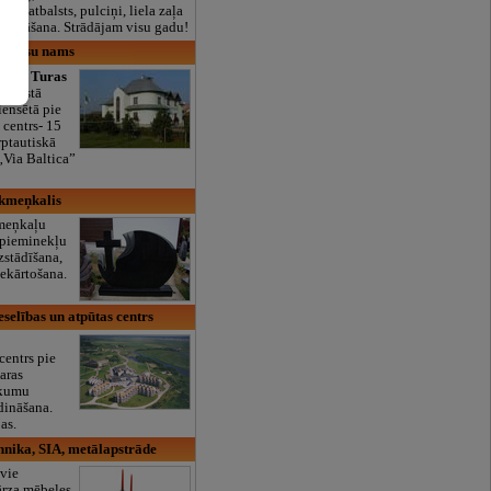
lais atbalsts, pulciņi, liela zaļa
x ēdināšana. Strādājam visu gadu!
 viesu nams
uno Turas
 skaistā
iensētā pie
centrs- 15
rptautiskā
„Via Baltica”
akmeņkalis
meņkaļu
 pieminekļu
zstādīšana,
iekārtošana.
eselības un atpūtas centrs
centrs pie
aras
ākumu
dināšana.
as.
hnika, SIA, metālapstrāde
īvie
ārza mēbeles.