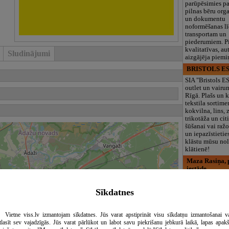
parūpēsimies p
pilnas bēru org
un dokumentu
noformēšanas l
transportam un
piederumiem. Pi
kvalitatīvas, au
Sludinājumi
aizgājēja piemi
BRISTOLS ES
SIA "Bristols 
outlet un vairu
Rīgā. Plašs un k
tekstila sortime
kokvilna, lins, z
trikotāža un ci
šūšanai vai ražo
un iepazīstietie
klāstu mūsu nol
klātienē!
Maza Rasiņa, p
iestāde
Pirmsskolas izg
iestāde “Maza 
Sīkdatnes
privātais bērnu
Pārdaugavā, Za
bērniem no 10
Vietne viss.lv izmantojam sīkdatnes. Jūs varat apstiprināt visu sīkdatņu izmantošanai v
līdz 6 gadiem. 
tlasīt sev vajadzīgās. Jūs varat pārlūkot un labot savu piekrišanu jebkurā laikā, lapas apak
programmas (L