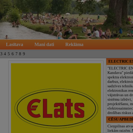
Lasītava
Mani dati
Reklāma
3
4
5
6
7
8
9
ELECTRIC 
"ELECTRIC E
Kandava" piedā
spektra elektro
darbus, elektroi
sadzīves tehnik
elektronikas re
vājstrāvas un d
sistēmu izbūvi, 
projektēšanu, 
elektrosaimniec
drošības riskus
CĒSU APBED
Cieņpilnas atva
liekām raizēm.