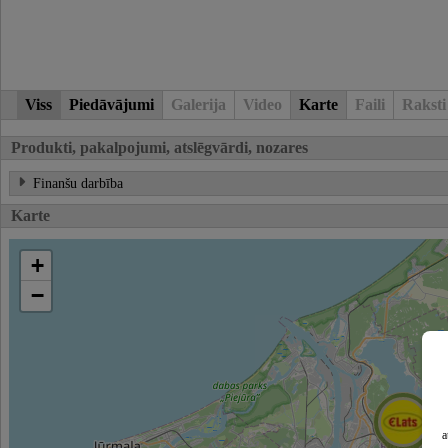
Viss
Piedāvājumi
Galerija
Video
Karte
Faili
Raksti
Produkti, pakalpojumi, atslēgvārdi, nozares
Finanšu darbība
Karte
+
−
a