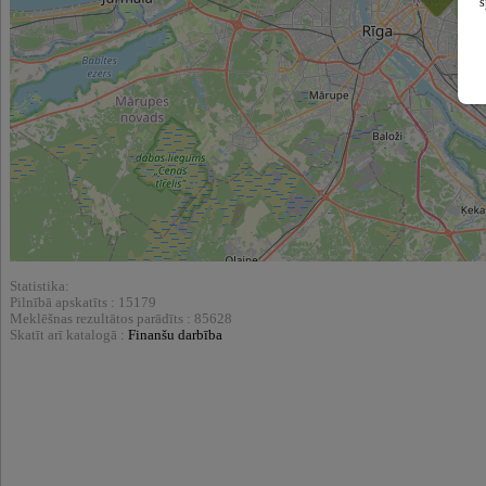
s
Statistika:
Pilnībā apskatīts : 15179
Meklēšnas rezultātos parādīts : 85628
Skatīt arī katalogā :
Finanšu darbība