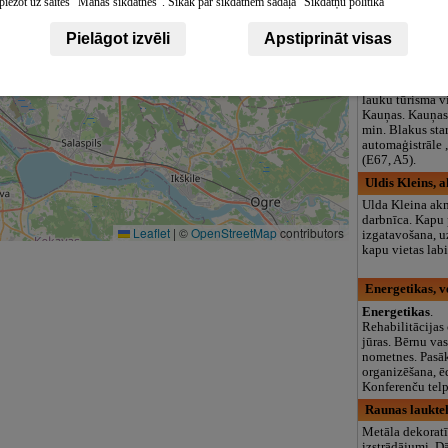
piežot uz saites "Manas sīkdatnes". Sīkāk par sīkdatnēm sadaļā "Sīkdatņu politika"
logopēds, speciā
teritorija un 3
Pielāgot izvēli
Apstiprināt visas
Nemuno Turas,
Viesu nams
Nem
aicina atpūsties
lauku tūrisma v
Kauņas. Kauņas 
min. Blakus sta
automaģistrāle 
(E67, A5).
Uldis Kleins, 
Ulda Kleina ak
darbnīca. Kapu
Leaflet
|
©
OpenStreetMap
contributors
izgatavošana, u
kapu vietas lab
Energetikas, v
Energetikas
.
Rehabilitācijas 
jūras. Bērnu vas
nometnes. Pas
organizēšana, ē
Konferenču telp
Raunas laukte
Metāla dekorat
izstrādājumi. D