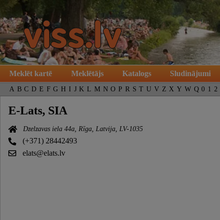
Meklēt kartē
Meklētājs
Katalogs
Sludinājumi
A
B
C
D
E
F
G
H
I
J
K
L
M
N
O
P
R
S
T
U
V
Z
X
Y
W
Q
0
1
2
E-Lats, SIA
Dzelzavas iela 44a, Rīga, Latvija, LV-1035
(+371) 28442493
elats@elats.lv