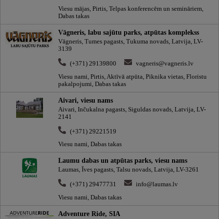
Viesu mājas, Pirtis, Telpas konferencēm un semināriem,
Dabas takas
Vāgneris, labu sajūtu parks, atpūtas komplekss
Vāgneris, Tumes pagasts, Tukuma novads, Latvija, LV-
3139
(+371) 29139800
vagneris@vagneris.lv
Viesu nami, Pirtis, Aktīvā atpūta, Piknika vietas, Floristu
pakalpojumi, Dabas takas
Aivari, viesu nams
Aivari, Inčukalna pagasts, Siguldas novads, Latvija, LV-
2141
(+371) 29221519
Viesu nami, Dabas takas
Laumu dabas un atpūtas parks, viesu nams
Laumas, Īves pagasts, Talsu novads, Latvija, LV-3261
(+371) 29477731
info@laumas.lv
Viesu nami, Dabas takas
Adventure Ride, SIA