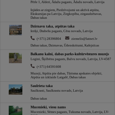
Pērle 1, Alderi, Ādažu pagasts, Ādažu novads, Latvija
Izjādes ar zirgiem, Piedzīvojumi un aktīvā atpūta,
Ekskursijas pa Latviju, Zirgkopība, zirgaudzētavas,
Dabas takas
Dzirnavu taka, atpūtas taka
Ieriķi, Drabešu pagasts, Cēsu novads, Latvija
(+371) 28396804
ziemelis@latnet.lv
Dabas takas, Dzirnavas, Ūdenskritumi, Kafejnīcas
Balkanu kalni, dabas parks-kultūrvēstures muzejs
Logini, Šķilbēnu pagasts, Balvu novads, Latvija, LV-4587
(+371) 64591608
Muzeji, Atpūta pie dabas, Tūrisma apskates objekti,
Atpūta un izklaide Latgalē, Dabas takas
Saulrieta taka
Saulkrasti, Saulkrastu novads, Latvija
Dabas takas
Mucenieki, viesu nams
Mucenieki, Sēmes pagasts, Tukuma novads, Latvija, LV-