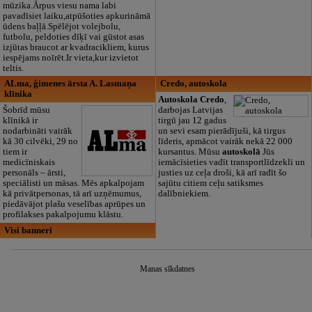
mūzika.Ārpus viesu nama labi
pavadīsiet laiku,atpūšoties apkurināmā
ūdens baļļā.Spēlējot volejbolu,
futbolu, peldoties dīķī vai gūstot asas
izjūtas braucot ar kvadracikliem, kurus
iespējams noīrēt.Ir vieta,kur izvietot
teltis.
ALma, ģimenes ārsta A. Lasmaņa
Credo, autoskola
klīnika
Autoskola Credo
,
Šobrīd mūsu
darbojas Latvijas
klīnikā ir
tirgū jau 12 gadus
nodarbināti vairāk
un sevi esam pierādījuši, kā tirgus
kā 30 cilvēki, 29 no
līderis, apmācot vairāk nekā 22 000
tiem ir
kursantus. Mūsu
autoskolā
Jūs
medicīniskais
iemācīsieties vadīt transportlīdzekli un
personāls – ārsti,
justies uz ceļa droši, kā arī radīt šo
speciālisti un māsas. Mēs apkalpojam
sajūtu citiem ceļu satiksmes
kā privātpersonas, tā arī uzņēmumus,
dalībniekiem.
piedāvājot plašu veselības aprūpes un
profilakses pakalpojumu klāstu.
Visi banneri
Manas sīkdatnes