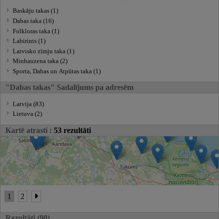
Baskāju takas (1)
Dabas taka (16)
Folkloras taka (1)
Labirints (1)
Latvisko zīmju taka (1)
Minhauzena taka (2)
Sporta, Dabas un Atpūtas taka (1)
"Dabas takas" Sadalījums pa adresēm
Latvija (83)
Lietuva (2)
Kartē atrasti :
53 rezultāti
1
2
Rezultāti (90)