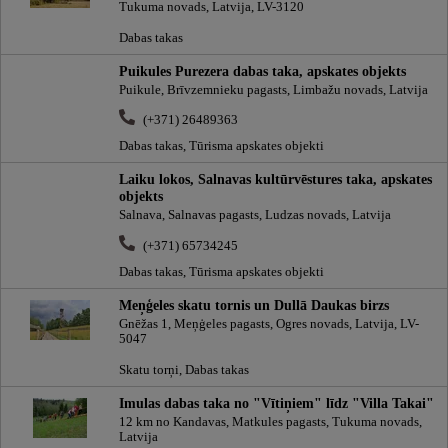
Tukuma novads, Latvija, LV-3120
Dabas takas
Puikules Purezera dabas taka, apskates objekts
Puikule, Brīvzemnieku pagasts, Limbažu novads, Latvija
(+371) 26489363
Dabas takas, Tūrisma apskates objekti
Laiku lokos, Salnavas kultūrvēstures taka, apskates
objekts
Salnava, Salnavas pagasts, Ludzas novads, Latvija
(+371) 65734245
Dabas takas, Tūrisma apskates objekti
Meņģeles skatu tornis un Dullā Daukas birzs
Gnēžas 1, Meņģeles pagasts, Ogres novads, Latvija, LV-
5047
Skatu torņi, Dabas takas
Imulas dabas taka no "Vītiņiem" līdz "Villa Takai"
12 km no Kandavas, Matkules pagasts, Tukuma novads,
Latvija