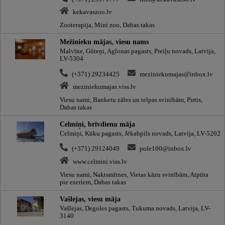
kekavaszoo.lv
Zooterapija, Mini zoo, Dabas takas
Mežinieku mājas, viesu nams
Malvīne, Gūteņi, Aglonas pagasts, Preiļu novads, Latvija,
LV-5304
(+371) 29234425
meziniekumajas@inbox.lv
meziniekumajas.viss.lv
Viesu nami, Banketu zāles un telpas svinībām, Pirtis,
Dabas takas
Celmiņi, brīvdienu māja
Celmiņi, Kūku pagasts, Jēkabpils novads, Latvija, LV-5202
(+371) 29124049
pole100@inbox.lv
www.celmini.viss.lv
Viesu nami, Naktsmītnes, Vietas kāzu svinībām, Atpūta
pie ezeriem, Dabas takas
Vašlejas, viesu māja
Vašlejas, Degoles pagasts, Tukuma novads, Latvija, LV-
3140