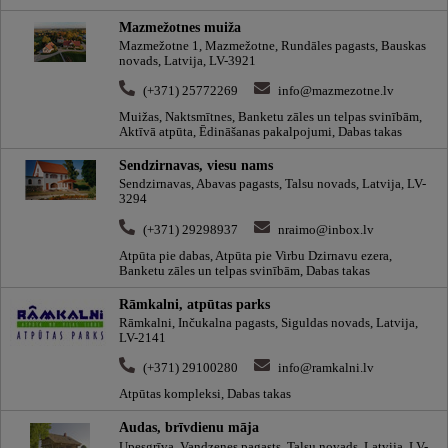
Mazmežotnes muiža
Mazmežotne 1, Mazmežotne, Rundāles pagasts, Bauskas
novads, Latvija, LV-3921
(+371) 25772269
info@mazmezotne.lv
Muižas, Naktsmītnes, Banketu zāles un telpas svinībām,
Aktīvā atpūta, Ēdināšanas pakalpojumi, Dabas takas
Sendzirnavas, viesu nams
Sendzirnavas, Abavas pagasts, Talsu novads, Latvija, LV-
3294
(+371) 29298937
nraimo@inbox.lv
Atpūta pie dabas, Atpūta pie Virbu Dzirnavu ezera,
Banketu zāles un telpas svinībām, Dabas takas
Rāmkalni, atpūtas parks
Rāmkalni, Inčukalna pagasts, Siguldas novads, Latvija,
LV-2141
(+371) 29100280
info@ramkalni.lv
Atpūtas kompleksi, Dabas takas
Audas, brīvdienu māja
Upesgrīva, Vandzenes pagasts, Talsu novads, Latvija, LV-