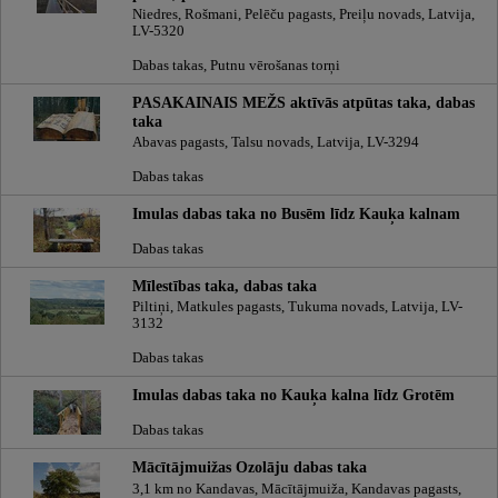
Niedres, Rošmani, Pelēču pagasts, Preiļu novads, Latvija,
LV-5320
Dabas takas, Putnu vērošanas torņi
PASAKAINAIS MEŽS aktīvās atpūtas taka, dabas
taka
Abavas pagasts, Talsu novads, Latvija, LV-3294
Dabas takas
Imulas dabas taka no Busēm līdz Kauķa kalnam
Dabas takas
Mīlestības taka, dabas taka
Piltiņi, Matkules pagasts, Tukuma novads, Latvija, LV-
3132
Dabas takas
Imulas dabas taka no Kauķa kalna līdz Grotēm
Dabas takas
Mācītājmuižas Ozolāju dabas taka
3,1 km no Kandavas, Mācītājmuiža, Kandavas pagasts,