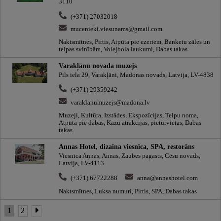
3110
(+371) 27032018
mucenieki.viesunams@gmail.com
Naktsmītnes, Pirtis, Atpūta pie ezeriem, Banketu zāles un
telpas svinībām, Volejbola laukumi, Dabas takas
Varakļānu novada muzejs
Pils iela 29, Varakļāni, Madonas novads, Latvija, LV-4838
(+371) 29359242
varaklanumuzejs@madona.lv
Muzeji, Kultūra, Izstādes, Ekspozīcijas, Telpu noma,
Atpūta pie dabas, Kāzu atrakcijas, pieturvietas, Dabas
takas
Annas Hotel, dizaina viesnīca, SPA, restorāns
Viesnīca Annas, Annas, Zaubes pagasts, Cēsu novads,
Latvija, LV-4113
(+371) 67722288
anna@annashotel.com
Naktsmītnes, Luksa numuri, Pirtis, SPA, Dabas takas
1
2