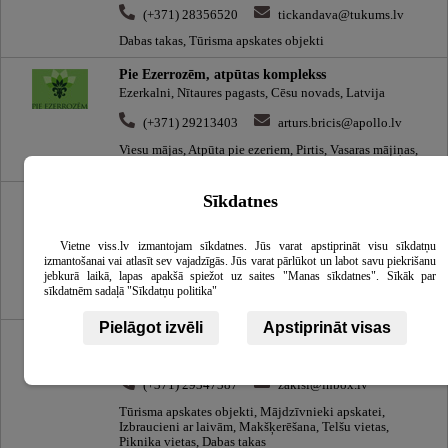
(+371) 28356520
tickandava@tukums.lv
Dabas takas, Tūrisma apskates objekti
Pie Ezerrozēm, atpūtas komplekss
Ezerkalni, Nītaures pagasts, Cēsu novads, Latvija
(+371) 29213403
arturs.bricis@apollo.lv
Viesu mājas, Atpūta pie ezeriem, Pirtis, Vasaras mājiņas,
Dabas takas
Vējrozes, ZS, lauku māja
Sīkdatnes
Beitāni, Dagdas pagasts, Krāslavas novads, Latvija, LV-
5674
Vietne viss.lv izmantojam sīkdatnes. Jūs varat apstiprināt visu sīkdatņu
izmantošanai vai atlasīt sev vajadzīgās. Jūs varat pārlūkot un labot savu piekrišanu
(+371) 29758771
jebkurā laikā, lapas apakšā spiežot uz saites "Manas sīkdatnes". Sīkāk par
Lauku mājas, Pirtis, Atpūta pie Galšūnas ezera, Dabas
sīkdatnēm sadaļā "Sīkdatņu politika"
takas
Pielāgot izvēli
Apstiprināt visas
Zaķīši, trušu dārzs
Magonītes, Amatas pagasts, Cēsu novads, Latvija, LV-4101
(+371) 29347387
zakisi@inbox.lv
Tūrisma apskates objekti, Mājdzīvnieki apskatei,
Izbraucieni ar laivām, Makšķerēšana, Telšu vietas,
Piknika vietas, Dabas takas