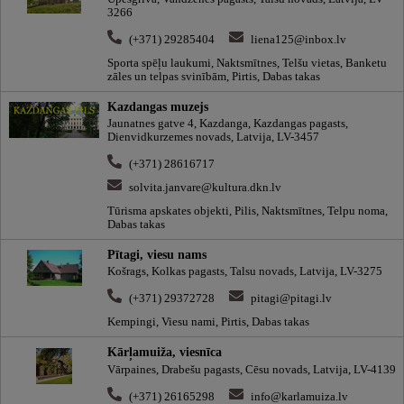
3266
(+371) 29285404
liena125@inbox.lv
Sporta spēļu laukumi, Naktsmītnes, Telšu vietas, Banketu
zāles un telpas svinībām, Pirtis, Dabas takas
Kazdangas muzejs
Jaunatnes gatve 4, Kazdanga, Kazdangas pagasts,
Dienvidkurzemes novads, Latvija, LV-3457
(+371) 28616717
solvita.janvare@kultura.dkn.lv
Tūrisma apskates objekti, Pilis, Naktsmītnes, Telpu noma,
Dabas takas
Pītagi, viesu nams
Košrags, Kolkas pagasts, Talsu novads, Latvija, LV-3275
(+371) 29372728
pitagi@pitagi.lv
Kempingi, Viesu nami, Pirtis, Dabas takas
Kārļamuiža, viesnīca
Vārpaines, Drabešu pagasts, Cēsu novads, Latvija, LV-4139
(+371) 26165298
info@karlamuiza.lv