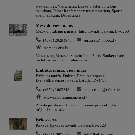
Naktsmītnes, Viesu nami, Banketu zāles un telpas
svinībām, Telpas konferencēm un semināriem, Sporta
spēļu laukumi, Dabas takas
Mežvidi, viesu nams
Mežvidi, Lībagu pagasts, Talsu novads, Latvija, LV-3258
(+371) 29293945
juris.saks@inbox.lv
mezvidi.viss.lv
Viesu nami, Vietas kāzu svinībām, Pirtis, Banketu zāles
un telpas svinībām, Dabas takas
Embūtes muiža, viesu māja
Embūtes muiža, Embūte, Embūtes pagasts,
Dienvidkurzemes novads, Latvija, LV-3436
(+371) 26632134
embutes.tic@inbox.lv
www.embutesmuiza.viss.lv
Atpūta pie dabas, Tūrisma informācijas centri, Viesu
mājas, Dabas takas
Ķekavas zoo
Ķekava, Ķekavas novads, Latvija, LV-2123
(+371) 29971777
info@kekavaszoo.lv