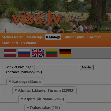
Meklēt kartē
Meklētājs
Katalogs
Sludinājumi
Lasītava
Mani dati
Reklāma
Meklēt katalogā :
(nozares, pakalpojumi)
Kataloga sākums
Atpūta, Izklaide, Tūrisms (22083)
Atpūta pie dabas (2063)
Dabas takas (101)