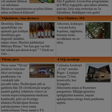
citi audumi šūšanai
līdz 6 gadiem. Licencētas programmas
vai ražošanai.
(LV/RU), logopēds, speciālais atbalsts,
Nāciet un iepazīstieties ar pilnu klāstu
pulciņi, liela zaļa teritorija un 3x
mūsu noliktavā klātienē!
ēdināšana. Strādājam visu gadu!
Vējkalnietis, vīna darītava
Tree Climbers, SIA
Dienliliju Dārza
Arborists, kokkopis
apmeklētāji var
- veicam koku
apskatīt gan krāšņās
kopšanu, zāģēšanu,
dienlilijas gan
bīstamo koku
degustēt dažādus
novākšanu un ne
mājas vīnus. Mazliet pārfrāzējot
tikai..
Mārtiņu Rītiņu " bet kas gan var būt
būt labāks par abiem kopā '" ? Ziedi un
vīns ...
Vilciņi, pirts
4 Vēji, krodziņš
Viesu nams ''Vilciņi''
Ceļmalas krodziņš
piedāvā vietu,kur
„4 vēji” atrodas
rīkot saviesīgus
Rīgas - Liepājas
pasākumus vai
šosejas 72 km,
vienkārši labi
krustcelēs, kur
pavadīt laiku. Piedāvājam zāli ar
Zemgales
galdiem līdz 50 cilvēkiem,[ir iespēja
līdzenums mijas ar Kurzemes
pasūtīt galdu], iekārtotu virtuvi ar
pauguriem. Mājīgā gaisotne,
visiem nepieciešajamiem traukiem,
sprēgājošais kamīns, laipnā
kamīnzāli, pirti un 6vietīgo
apkalpošana sniegs Jums patīkamu
džakūzi.Piedāvājam florista
atpūtu.
pakalpojumus viesu nama
izdekorēšanai.Viesu namā ir TV,