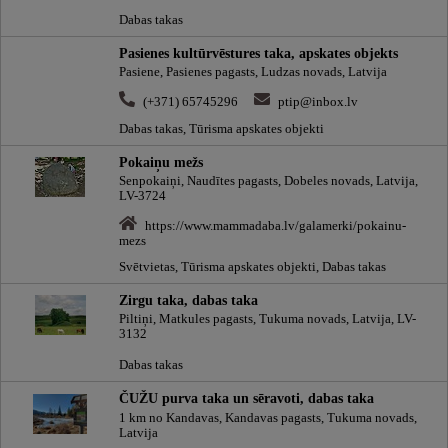
Dabas takas
Pasienes kultūrvēstures taka, apskates objekts
Pasiene, Pasienes pagasts, Ludzas novads, Latvija
(+371) 65745296
ptip@inbox.lv
Dabas takas, Tūrisma apskates objekti
Pokaiņu mežs
Senpokaiņi, Naudītes pagasts, Dobeles novads, Latvija,
LV-3724
https://www.mammadaba.lv/galamerki/pokainu-
mezs
Svētvietas, Tūrisma apskates objekti, Dabas takas
Zirgu taka, dabas taka
Piltiņi, Matkules pagasts, Tukuma novads, Latvija, LV-
3132
Dabas takas
ČUŽU purva taka un sēravoti, dabas taka
1 km no Kandavas, Kandavas pagasts, Tukuma novads,
Latvija