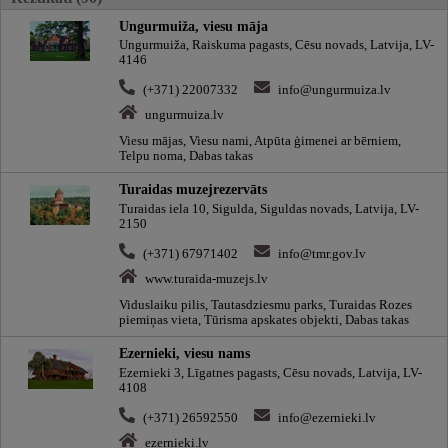
Ungurmuiža, viesu māja
Ungurmuiža, Raiskuma pagasts, Cēsu novads, Latvija, LV-
4146
(+371) 22007332
info@ungurmuiza.lv
ungurmuiza.lv
Viesu mājas, Viesu nami, Atpūta ģimenei ar bērniem,
Telpu noma, Dabas takas
Turaidas muzejrezervāts
Turaidas iela 10, Sigulda, Siguldas novads, Latvija, LV-
2150
(+371) 67971402
info@tmr.gov.lv
www.turaida-muzejs.lv
Viduslaiku pilis, Tautasdziesmu parks, Turaidas Rozes
piemiņas vieta, Tūrisma apskates objekti, Dabas takas
Ezernieki, viesu nams
Ezernieki 3, Līgatnes pagasts, Cēsu novads, Latvija, LV-
4108
(+371) 26592550
info@ezernieki.lv
ezernieki.lv