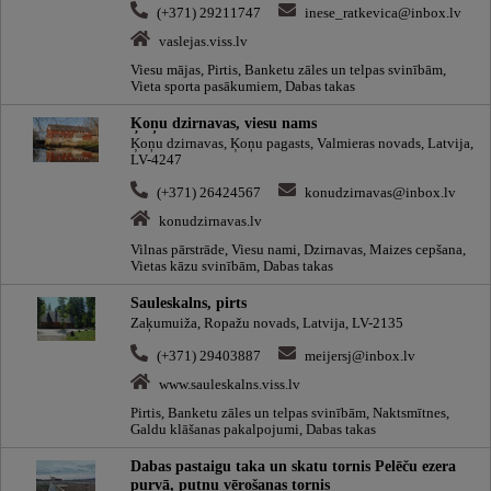
(+371) 29211747
inese_ratkevica@inbox.lv
vaslejas.viss.lv
Viesu mājas, Pirtis, Banketu zāles un telpas svinībām,
Vieta sporta pasākumiem, Dabas takas
Ķoņu dzirnavas, viesu nams
Ķoņu dzirnavas, Ķoņu pagasts, Valmieras novads, Latvija,
LV-4247
(+371) 26424567
konudzirnavas@inbox.lv
konudzirnavas.lv
Vilnas pārstrāde, Viesu nami, Dzirnavas, Maizes cepšana,
Vietas kāzu svinībām, Dabas takas
Sauleskalns, pirts
Zaķumuiža, Ropažu novads, Latvija, LV-2135
(+371) 29403887
meijersj@inbox.lv
www.sauleskalns.viss.lv
Pirtis, Banketu zāles un telpas svinībām, Naktsmītnes,
Galdu klāšanas pakalpojumi, Dabas takas
Dabas pastaigu taka un skatu tornis Pelēču ezera
purvā, putnu vērošanas tornis