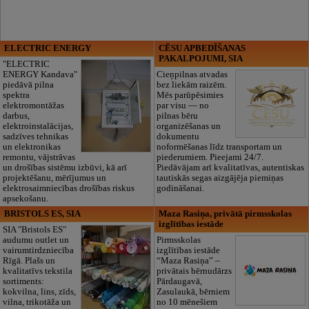
ELECTRIC ENERGY
CĒSU APBEDĪŠANAS
PAKALPOJUMI, SIA
"ELECTRIC
ENERGY Kandava"
Cieņpilnas atvadas
piedāvā pilna
bez liekām raizēm.
spektra
Mēs parūpēsimies
elektromontāžas
par visu — no
darbus,
pilnas bēru
elektroinstalācijas,
organizēšanas un
sadzīves tehnikas
dokumentu
un elektronikas
noformēšanas līdz transportam un
remontu, vājstrāvas
piederumiem. Pieejami 24/7.
un drošības sistēmu izbūvi, kā arī
Piedāvājam arī kvalitatīvas, autentiskas
projektēšanu, mērījumus un
tautiskās segas aizgājēja piemiņas
elektrosaimniecības drošības riskus
godināšanai.
apsekošanu.
BRISTOLS ES, SIA
Maza Rasiņa, privātā pirmsskolas
izglītības iestāde
SIA "Bristols ES"
audumu outlet un
Pirmsskolas
vairumtirdzniecība
izglītības iestāde
Rīgā. Plašs un
“Maza Rasiņa” –
kvalitatīvs tekstila
privātais bērnudārzs
sortiments:
Pārdaugavā,
kokvilna, lins, zīds,
Zasulaukā, bērniem
vilna, trikotāža un
no 10 mēnešiem