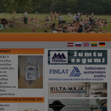
ENERGY
NERGY
vā pilna
montāžas
nstalācijas,
as un
montu,
rošības
kā arī
mērījumus un
ības
 apsekošanu.
ĪŠANAS PAKALPOJUMI, SIA
das bez
 Mēs