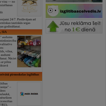
ar visu — no
anizēšanas
īdz
eejami 24/7. Piedāvājam arī
tentiskas tautiskās segas
ņas godināšanai.
, SIA
ES" audumu
mtirdzniecība
valitatīvs
nts:
īds, vilna,
ti audumi
šanai. Nāciet
s ar pilnu
iktavā
rivātā pirmsskolas izglītības
lītības
Rasiņa” –
dārzs
sulaukā,
 mēnešiem
Licencētas
V/RU),