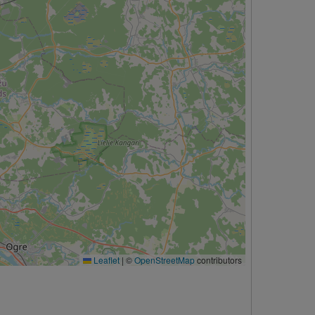
Leaflet
|
©
OpenStreetMap
contributors