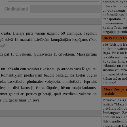
parūpēsimies p
pilnas bēru org
Sludinājumi
un dokumentu
noformēšanas l
transportam un
piederumiem. Pi
kvalitatīvas, au
aizgājēja piemi
krastā. Lielajā pirtī varam uzņemt 50 ciemiņus. Izguldīt
BRISTOLS ES
ešajā stāvā 18 matrači. Lielākām kompānijām iespējams rīkot
SIA "Bristols 
 upē.
outlet un vairu
Rīgā. Plašs un k
līdz pat 15 cilvēkiem. Ģuļasvietas 15 cilvēkiem. Mazā pirtiņa
tekstila sortime
kokvilna, lins, z
trikotāža un ci
un jebkādu citu svinību rīkošanai, jo atrodas tuvu Rīgai, tai
šūšanai vai ražo
un iepazīstietie
i. Romantiķiem piedāvājam baudīt pastaigu pa Lielās Juglas
klāstu mūsu nol
ielas basketbolu, pludmales volejbolu, minifutbolu. Iepriekš
klātienē!
ieejami divi karuseļi, četras šūpoles, bērnu rotaļu laukums,
Maza Rasiņa, p
mēr gaidīti arī pērties gribētāji, īpaši svētdienu vakaros un
iestāde
ajūtu gādās Jānis un Ieva.
Pirmsskolas izg
iestāde “Maza 
privātais bērnu
Pārdaugavā, Za
bērniem no 10
līdz 6 gadiem. 
programmas (L