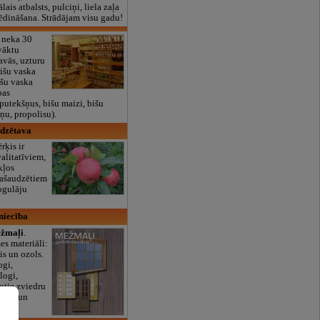
lais atbalsts, pulciņi, liela zaļa
x ēdināšana. Strādājam visu gadu!
 neka 30
vāktu
avās, uzturu
bišu vaska
išu vaska
bas
putekšņus, bišu maizi, bišu
ņu, propolisu).
udzētava
ķis ir
alitatīviem,
kļos
pašaudzētiem
ogulāju
niecība
žmaļi
.
es materiāli:
sis un ozols.
ogi,
logi,
otie zviedru
urvis un