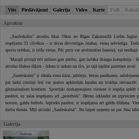
Viss
Piedāvājumi
Galerija
Video
Karte
Faili
Raksti
Apraksts
„Sauleskalns” atrodas tikai 19km no Rīgas Zaķumuižā Lielās Juglas 
iespējams 33 cilvēkus – ir divas divvietīgas istabas, viena sešvietīga. Tr
sporta svētkus, ir telšu vietas. Pēc pirts var atvēsināties baseinā, vai netālajā
Mazajā pirtiņā ērti jutīsies gan pārītis, gan lielāka draugu kompānija - 
atrodas blakus dīķim - ūdens ir auksts un tīrs, jo tajā ieplūst pazemes avoti.
„Sauleskalns” ir ideāla vieta kāzu, jubileju, bērnu pasākumu, salidojumu 
pat laikā ciemiņi šeit var justies apkārtējās kņadas un trokšņa netraucēt
gleznainajiem krastiem. Sportiski noskaņotajiem viesiem ir iespēja spēlēt 
pasūtot, uz salas iespējams arī „peintbols”. Bērnu izklaidei un izpriecām p
novuss, galda futbols. Iepriekš pasūtot, ir iespējama arī galdu klāšana. Vien
darba dienās. Mīļi aicināti „Sauleskalnā”. Jūs laipni uzņems un par Jūsu labs
Galerija
Galerija