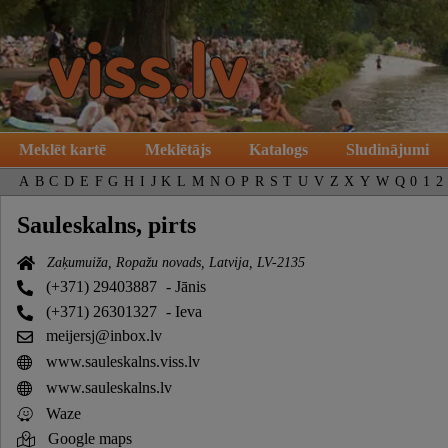
Meklēt kartē
Meklētājs
Katalogs
Sludinājumi
A
B
C
D
E
F
G
H
I
J
K
L
M
N
O
P
R
S
T
U
V
Z
X
Y
W
Q
0
1
2
Sauleskalns, pirts
Zaķumuiža, Ropažu novads, Latvija, LV-2135
(+371) 29403887
- Jānis
(+371) 26301327
- Ieva
meijersj@inbox.lv
www.sauleskalns.viss.lv
www.sauleskalns.lv
Waze
Google maps