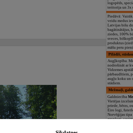
logopēds, speciā
teritorija un 3
Piedāvā: Vairāk
veidu medus ie
Latvijas bišu dr
bagātinātājus, 
ziedes, 100% b
sveces, biškopī
produktus (zied
māšu peru pieni
Pīlādži, stāda
Augļkopība. Mēr
nodrošināt ar kv
Vidzemes apstā
pārbaudītiem, 
augļu koku un 
stādiem.
Mežmaļi, gald
Galdniecība
Me
Vietējas izcelsm
priede, bērzs, o
Eiro logi, futerl
Norvēģijas tipa 
groplogi, saviet
tipa logi. Iekšd
ārdurvis.
Sīkdatnes