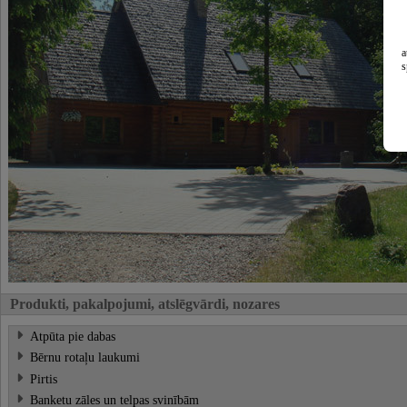
a
s
Produkti, pakalpojumi, atslēgvārdi, nozares
Atpūta pie dabas
Bērnu rotaļu laukumi
Pirtis
Banketu zāles un telpas svinībām