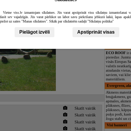
Virškalni, ZS,
Z/s Virškalni
Vietne viss.lv izmantojam sīkdatnes. Jūs varat apstiprināt visu sīkdatņu izmantošanai v
pamatnodarboša
tlasīt sev vajadzīgās. Jūs varat pārlūkot un labot savu piekrišanu jebkurā laikā, lapas apak
apzaļumošanas 
piežot uz saites "Manas sīkdatnes". Sīkāk par sīkdatnēm sadaļā "Sīkdatņu politika"
izstrāde un dārz
Tāpat arī rožu 
citu pašu audzē
Pielāgot izvēli
Apstiprināt visas
vairumtirdzniec
mazumtirdzniec
Eco Roof niedr
ECO ROOF
ir
pieredze. Jumtu
visās Eiropas S
valstīs neatkarī
atrašanās vietas
saviem, vai kli
materiāliem.
Evergreen, ak
Akmens materiāl
bruģakmens, gr
apmales, akmen
plāksnes, flīze
Skatīt vairāk
plāksnes, kāpņu
puķu podi, kaste
Skatīt vairāk
žogu stabi un c
Skatīt vairāk
Visi banneri
Skatīt vairāk