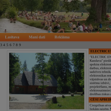
Lasītava
Mani dati
Reklāma
3
4
5
6
7
8
9
ELECTRIC 
"ELECTRIC E
Kandava" piedā
spektra elektro
darbus, elektroi
sadzīves tehnik
elektronikas re
vājstrāvas un d
sistēmu izbūvi, 
projektēšanu, 
elektrosaimniec
drošības riskus
CĒSU APBED
Cieņpilnas atva
liekām raizēm.