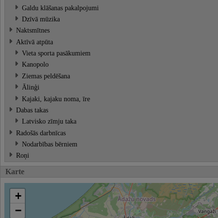
Galdu klāšanas pakalpojumi
Dzīvā mūzika
Naktsmītnes
Aktīvā atpūta
Vieta sporta pasākumiem
Kanopolo
Ziemas peldēšana
Ālinģi
Kajaki, kajaku noma, īre
Dabas takas
Latvisko zīmju taka
Radošās darbnīcas
Nodarbības bērniem
Roņi
Karte
+
−