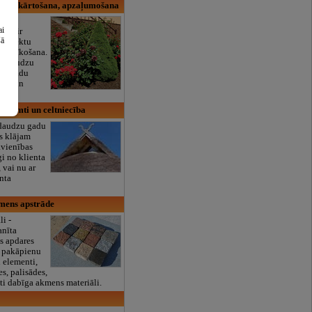
 labiekārtošana, apzaļumošana
ai
nās ir
šā
projektu
u ierīkošana.
un daudzu
tu stādu
ība un
ība.
u jumti un celtniecība
 daudzu gadu
s klājam
avienības
gi no klienta
, vai nu ar
enta
mens apstrāde
i -
anīta
s apdares
s, pakāpienu
 elementi,
s, palisādes,
iti dabīga akmens materiāli.