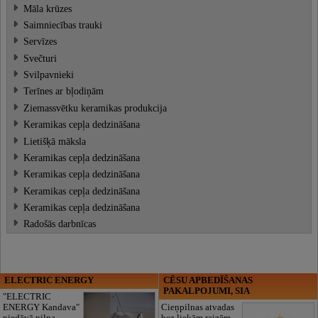
Māla krūzes
Saimniecības trauki
Servīzes
Svečturi
Svilpavnieki
Terīnes ar bļodiņām
Ziemassvētku keramikas produkcija
Keramikas cepļa dedzināšana
Lietišķā māksla
Keramikas cepļa dedzināšana
Keramikas cepļa dedzināšana
Keramikas cepļa dedzināšana
Keramikas cepļa dedzināšana
Radošās darbnīcas
ELECTRIC ENERGY
CĒSU APBEDĪŠANAS
PAKALPOJUMI, SIA
"ELECTRIC
ENERGY Kandava"
Cieņpilnas atvadas