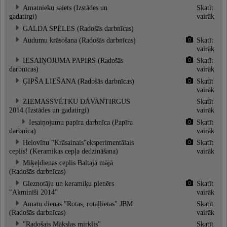
Amatnieku saiets (Izstādes un
Skatīt
gadatirgi)
vairāk
GALDA SPĒLES (Radošās darbnīcas)
Audumu krāsošana (Radošās darbnīcas)
Skatīt
vairāk
IESAIŅOJUMA PAPĪRS (Radošās
Skatīt
darbnīcas)
vairāk
ĢIPŠA LIEŠANA (Radošās darbnīcas)
Skatīt
vairāk
ZIEMASSVĒTKU DĀVANTIRGUS
Skatīt
2014 (Izstādes un gadatirgi)
vairāk
Iesaiņojumu papīra darbnīca (Papīra
Skatīt
darbnīca)
vairāk
Helovīnu "Krāsainais"eksperimentālais
Skatīt
ceplis! (Keramikas cepļa dedzināšana)
vairāk
Miķeļdienas ceplis Baltajā mājā
(Radošās darbnīcas)
Gleznotāju un keramiķu plenērs
Skatīt
"Akminīši 2014"
vairāk
Amatu dienas "Rotas, rotaļlietas" JBM
Skatīt
(Radošās darbnīcas)
vairāk
"Radošais Mākslas mirklis"
Skatīt