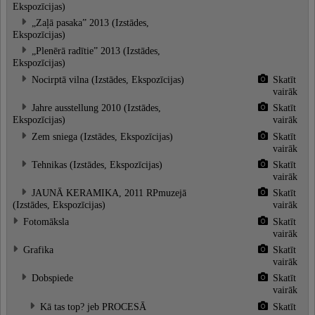
Ekspozīcijas)
„Zaļā pasaka” 2013 (Izstādes,
Ekspozīcijas)
„Plenērā radītie” 2013 (Izstādes,
Ekspozīcijas)
Nocirptā vilna (Izstādes, Ekspozīcijas)
Skatīt
vairāk
Jahre ausstellung 2010 (Izstādes,
Skatīt
Ekspozīcijas)
vairāk
Zem sniega (Izstādes, Ekspozīcijas)
Skatīt
vairāk
Tehnikas (Izstādes, Ekspozīcijas)
Skatīt
vairāk
JAUNĀ KERAMIKA, 2011 RPmuzejā
Skatīt
(Izstādes, Ekspozīcijas)
vairāk
Fotomāksla
Skatīt
vairāk
Grafika
Skatīt
vairāk
Dobspiede
Skatīt
vairāk
Kā tas top? jeb PROCESĀ
Skatīt