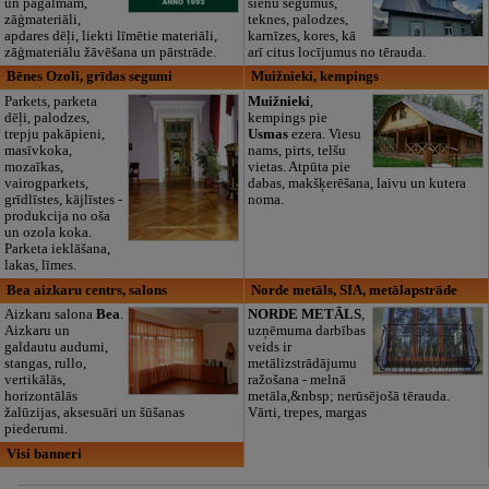
un pagalmam,
sienu segumus,
zāģmateriāli,
teknes, palodzes,
apdares dēļi, liekti līmētie materiāli,
karnīzes, kores, kā
zāģmateriālu žāvēšana un pārstrāde.
arī citus locījumus no tērauda.
Bēnes Ozoli, grīdas segumi
Muižnieki, kempings
Parkets, parketa
Muižnieki
,
dēļi, palodzes,
kempings pie
trepju pakāpieni,
Usmas
ezera. Viesu
masīvkoka,
nams, pirts, telšu
mozaīkas,
vietas. Atpūta pie
vairogparkets,
dabas, makšķerēšana, laivu un kutera
grīdlīstes, kājlīstes -
noma.
produkcija no oša
un ozola koka.
Parketa ieklāšana,
lakas, līmes.
Bea aizkaru centrs, salons
Norde metāls, SIA, metālapstrāde
Aizkaru salona
Bea
.
NORDE METĀLS
,
Aizkaru un
uzņēmuma darbības
galdautu audumi,
veids ir
stangas, rullo,
metālizstrādājumu
vertikālās,
ražošana - melnā
horizontālās
metāla,&nbsp; nerūsējošā tērauda.
žalūzijas, aksesuāri un šūšanas
Vārti, trepes, margas
piederumi.
Visi banneri