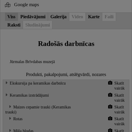
Google maps
Viss
Piedāvājumi
Galerija
Video
Karte
Faili
Raksti
Sludinājumi
Radošās darbnīcas
Jūrmalas Brīvdabas muzejā
Produkti, pakalpojumi, atslēgvārdi, nozares
Ekskursija pa keramikas darbnīcu
Skatīt
vairāk
Keramikas izstrādājumi
Skatīt
vairāk
Maizes cepamie trauki (Keramikas
Skatīt
trauki)
vairāk
Rotas
Skatīt
vairāk
Māla bļodas
Skatīt