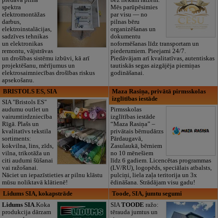
piedāvā pilna
bez liekām raizēm.
spektra
Mēs parūpēsimies
elektromontāžas
par visu — no
darbus,
pilnas bēru
elektroinstalācijas,
organizēšanas un
sadzīves tehnikas
dokumentu
un elektronikas
noformēšanas līdz transportam un
remontu, vājstrāvas
piederumiem. Pieejami 24/7.
un drošības sistēmu izbūvi, kā arī
Piedāvājam arī kvalitatīvas, autentiskas
projektēšanu, mērījumus un
tautiskās segas aizgājēja piemiņas
elektrosaimniecības drošības riskus
godināšanai.
apsekošanu.
BRISTOLS ES, SIA
Maza Rasiņa, privātā pirmsskolas
izglītības iestāde
SIA "Bristols ES"
audumu outlet un
Pirmsskolas
vairumtirdzniecība
izglītības iestāde
Rīgā. Plašs un
“Maza Rasiņa” –
kvalitatīvs tekstila
privātais bērnudārzs
sortiments:
Pārdaugavā,
kokvilna, lins, zīds,
Zasulaukā, bērniem
vilna, trikotāža un
no 10 mēnešiem
citi audumi šūšanai
līdz 6 gadiem. Licencētas programmas
vai ražošanai.
(LV/RU), logopēds, speciālais atbalsts,
Nāciet un iepazīstieties ar pilnu klāstu
pulciņi, liela zaļa teritorija un 3x
mūsu noliktavā klātienē!
ēdināšana. Strādājam visu gadu!
Lidums SIA, kokapstrāde
Toode, SIA, jumtu segumi
Lidums SIA
.Koka
SIA
TOODE
ražo:
produkcija dārzam
tērauda jumtus un