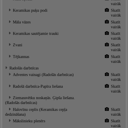
vairāk
Keramikas puķu podi
Skatīt
vairāk
Māla vāzes
Skatīt
vairāk
Keramikas sautējamie trauki
Skatīt
vairāk
Zvani
Skatīt
vairāk
Tējkannas
Skatīt
vairāk
Radošās darbnīcas
Adventes vainagi (Radošās darbnīcas)
Skatīt
vairāk
Radošā darbnīca-Papīra liešana
Skatīt
vairāk
Ziemassvētku noskaņās. Ģipša liešana.
(Radošās darbnīcas)
Halovīnu ceplis (Keramikas cepļa
Skatīt
dedzināšana)
vairāk
Mākslinieku plenērs
Skatīt
vairāk