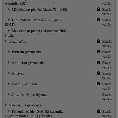
Akminīši 2007
vairāk
Mākslinieku plenērs Akminīši - 2006
Skatīt
vairāk
Diplomdarba izstrāde 2006. gadā
Skatīt
RDMV
vairāk
Mākslinieku plenērs Akminīšos 2005.
1.daļa
Glezniecība
Skatīt
vairāk
Portretu glezniecība
Skatīt
vairāk
Akti, aktu glezniecība
Skatīt
vairāk
Ainavas
Skatīt
vairāk
Ziedu gleznošana
Skatīt
vairāk
Gleznas pēc pasūtījuma
Skatīt
vairāk
Izstādes, Ekspozīcijas
Personālizstāde „Svēpētā keramika
Skatīt
podos un bildēs” 2013 (Izstādes,
vairāk