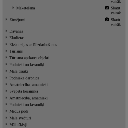
vairāk
Maketēšana
Skatīt
vairāk
Zīmējumi
Skatīt
vairāk
Dāvanas
Ekolietas
Ekskursijas ar līdzdarbošanos
Tūrisms
Tūrisma apskates objekti
Podnieki un keramiķi
Māla trauki
Podnieka darbnīca
Amatniecība, amatnieki
Svēpētā keramika
Amatniecība, amatnieki
Podnieki un keramiķi
Medus podi
Māla svečturi
Māla šķīvji