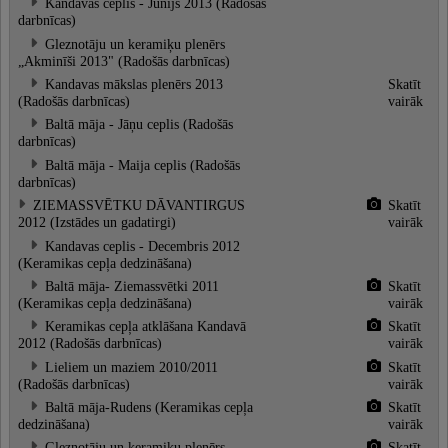
Kandavas ceplis - Jūnijs 2013 (Radošās
darbnīcas)
Gleznotāju un keramiķu plenērs
„Akminīši 2013" (Radošās darbnīcas)
Kandavas mākslas plenērs 2013
Skatīt
(Radošās darbnīcas)
vairāk
Baltā māja - Jāņu ceplis (Radošās
darbnīcas)
Baltā māja - Maija ceplis (Radošās
darbnīcas)
ZIEMASSVĒTKU DĀVANTIRGUS
Skatīt
2012 (Izstādes un gadatirgi)
vairāk
Kandavas ceplis - Decembris 2012
(Keramikas cepļa dedzināšana)
Baltā māja- Ziemassvētki 2011
Skatīt
(Keramikas cepļa dedzināšana)
vairāk
Keramikas cepļa atklāšana Kandavā
Skatīt
2012 (Radošās darbnīcas)
vairāk
Lieliem un maziem 2010/2011
Skatīt
(Radošās darbnīcas)
vairāk
Baltā māja-Rudens (Keramikas cepļa
Skatīt
dedzināšana)
vairāk
Gleznotāju un keramiķu plenērs
Skatīt