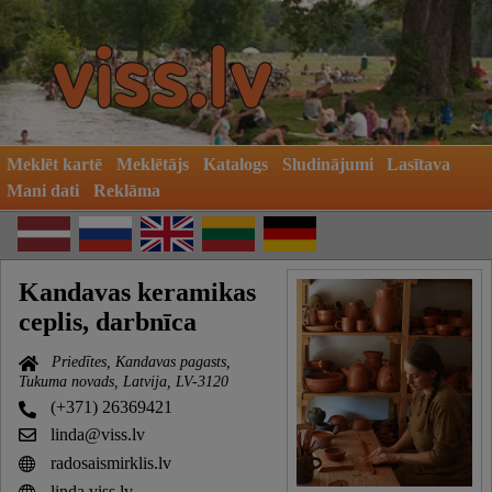
Meklēt kartē
Meklētājs
Katalogs
Sludinājumi
Lasītava
Mani dati
Reklāma
Kandavas keramikas
ceplis, darbnīca
Priedītes, Kandavas pagasts,
Tukuma novads, Latvija, LV-3120
(+371) 26369421
linda@viss.lv
radosaismirklis.lv
linda.viss.lv