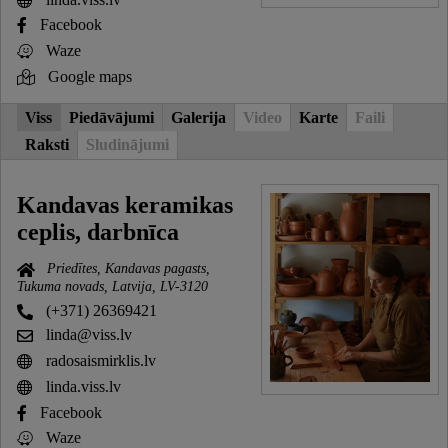
Facebook
Waze
Google maps
Viss
Piedāvājumi
Galerija
Video
Karte
Faili
Raksti
Sludinājumi
Kandavas keramikas
ceplis, darbnīca
Priedītes, Kandavas pagasts,
Tukuma novads, Latvija, LV-3120
(+371) 26369421
linda@viss.lv
radosaismirklis.lv
linda.viss.lv
Facebook
Waze