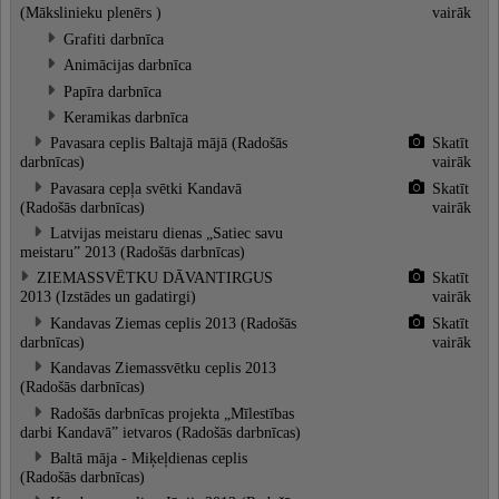
(Mākslinieku plenērs )
vairāk
Grafiti darbnīca
Animācijas darbnīca
Papīra darbnīca
Keramikas darbnīca
Pavasara ceplis Baltajā mājā (Radošās
Skatīt
darbnīcas)
vairāk
Pavasara cepļa svētki Kandavā
Skatīt
(Radošās darbnīcas)
vairāk
Latvijas meistaru dienas „Satiec savu
meistaru” 2013 (Radošās darbnīcas)
ZIEMASSVĒTKU DĀVANTIRGUS
Skatīt
2013 (Izstādes un gadatirgi)
vairāk
Kandavas Ziemas ceplis 2013 (Radošās
Skatīt
darbnīcas)
vairāk
Kandavas Ziemassvētku ceplis 2013
(Radošās darbnīcas)
Radošās darbnīcas projekta „Mīlestības
darbi Kandavā” ietvaros (Radošās darbnīcas)
Baltā māja - Miķeļdienas ceplis
(Radošās darbnīcas)