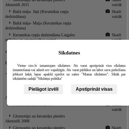
Akminīši 2011
vairāk
Baltā māja- Jāņi (Keramikas cepļa
Skatīt
dedzināšana)
vairāk
Baltā māja- Maijs (Keramikas cepļa
dedzināšana)
Keramikas cepļa dedzināšana Latgales
Skatīt
mākslas un amatniecības centrā
vairāk
"Baltās mājas" keramikas cepļa
Skatīt
atklāšana
vairāk
Sīkdatnes
Lūgšanu dienas keramikas darbnīcā
Skatīt
Bruknas muižā
vairāk
Vietne viss.lv izmantojam sīkdatnes. Jūs varat apstiprināt visu sīkdatņu
Gleznotāju un keramiķu plenērs
izmantošanai vai atlasīt sev vajadzīgās. Jūs varat pārlūkot un labot savu piekrišanu
"Akminīši 2010"
jebkurā laikā, lapas apakšā spiežot uz saites "Manas sīkdatnes". Sīkāk par
sīkdatnēm sadaļā "Sīkdatņu politika"
Plenērs BRUKNA 2009
Skatīt
vairāk
Pielāgot izvēli
Apstiprināt visas
Gleznotāju un keramiķu plenērs
Skatīt
Akminīši 2009
vairāk
Plenērs BRUKNA 2008
Skatīt
vairāk
Gleznotāju un keramiķu plenērs
Akminīši 2008
Gleznotāju un keramiķu plenērs
Skatīt