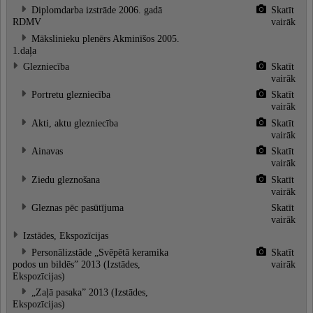
Diplomdarba izstrāde 2006. gadā
Skatīt
RDMV
vairāk
Mākslinieku plenērs Akminīšos 2005.
1.daļa
Glezniecība
Skatīt
vairāk
Portretu glezniecība
Skatīt
vairāk
Akti, aktu glezniecība
Skatīt
vairāk
Ainavas
Skatīt
vairāk
Ziedu gleznošana
Skatīt
vairāk
Gleznas pēc pasūtījuma
Skatīt
vairāk
Izstādes, Ekspozīcijas
Personālizstāde „Svēpētā keramika
Skatīt
podos un bildēs” 2013 (Izstādes,
vairāk
Ekspozīcijas)
„Zaļā pasaka” 2013 (Izstādes,
Ekspozīcijas)