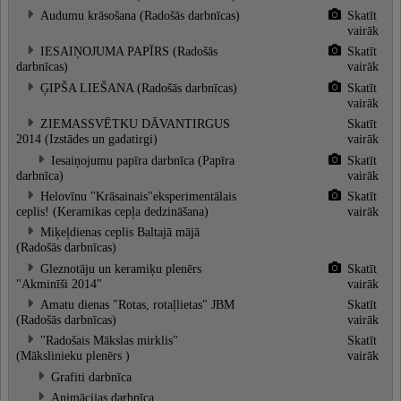
Audumu krāsošana (Radošās darbnīcas)
Skatīt
vairāk
IESAIŅOJUMA PAPĪRS (Radošās
Skatīt
darbnīcas)
vairāk
ĢIPŠA LIEŠANA (Radošās darbnīcas)
Skatīt
vairāk
ZIEMASSVĒTKU DĀVANTIRGUS
Skatīt
2014 (Izstādes un gadatirgi)
vairāk
Iesaiņojumu papīra darbnīca (Papīra
Skatīt
darbnīca)
vairāk
Helovīnu "Krāsainais"eksperimentālais
Skatīt
ceplis! (Keramikas cepļa dedzināšana)
vairāk
Miķeļdienas ceplis Baltajā mājā
(Radošās darbnīcas)
Gleznotāju un keramiķu plenērs
Skatīt
"Akminīši 2014"
vairāk
Amatu dienas "Rotas, rotaļlietas" JBM
Skatīt
(Radošās darbnīcas)
vairāk
"Radošais Mākslas mirklis"
Skatīt
(Mākslinieku plenērs )
vairāk
Grafiti darbnīca
Animācijas darbnīca