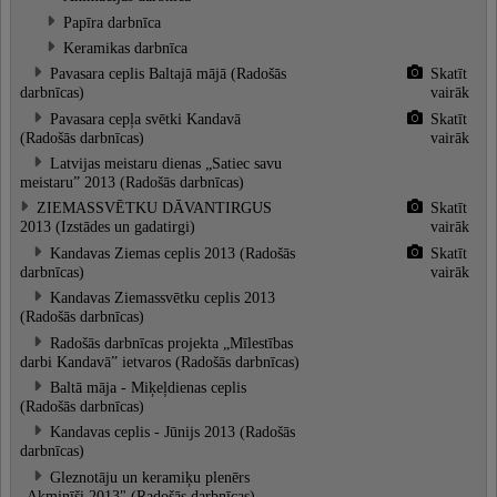
Papīra darbnīca
Keramikas darbnīca
Pavasara ceplis Baltajā mājā (Radošās
Skatīt
darbnīcas)
vairāk
Pavasara cepļa svētki Kandavā
Skatīt
(Radošās darbnīcas)
vairāk
Latvijas meistaru dienas „Satiec savu
meistaru” 2013 (Radošās darbnīcas)
ZIEMASSVĒTKU DĀVANTIRGUS
Skatīt
2013 (Izstādes un gadatirgi)
vairāk
Kandavas Ziemas ceplis 2013 (Radošās
Skatīt
darbnīcas)
vairāk
Kandavas Ziemassvētku ceplis 2013
(Radošās darbnīcas)
Radošās darbnīcas projekta „Mīlestības
darbi Kandavā” ietvaros (Radošās darbnīcas)
Baltā māja - Miķeļdienas ceplis
(Radošās darbnīcas)
Kandavas ceplis - Jūnijs 2013 (Radošās
darbnīcas)
Gleznotāju un keramiķu plenērs
„Akminīši 2013" (Radošās darbnīcas)