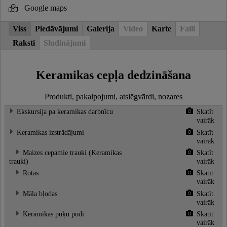
Google maps
Viss
Piedāvājumi
Galerija
Video
Karte
Faili
Raksti
Sludinājumi
Keramikas cepļa dedzināšana
Produkti, pakalpojumi, atslēgvārdi, nozares
Ekskursija pa keramikas darbnīcu
Skatīt
vairāk
Keramikas izstrādājumi
Skatīt
vairāk
Maizes cepamie trauki (Keramikas
Skatīt
trauki)
vairāk
Rotas
Skatīt
vairāk
Māla bļodas
Skatīt
vairāk
Keramikas puķu podi
Skatīt
vairāk