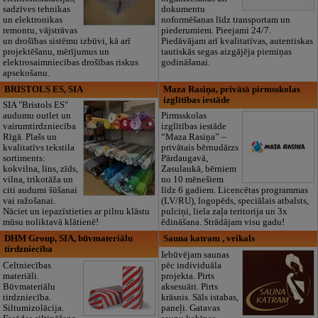
sadzīves tehnikas
dokumentu
un elektronikas
noformēšanas līdz transportam un
remontu, vājstrāvas
piederumiem. Pieejami 24/7.
un drošības sistēmu izbūvi, kā arī
Piedāvājam arī kvalitatīvas, autentiskas
projektēšanu, mērījumus un
tautiskās segas aizgājēja piemiņas
elektrosaimniecības drošības riskus
godināšanai.
apsekošanu.
BRISTOLS ES, SIA
Maza Rasiņa, privātā pirmsskolas
izglītības iestāde
SIA "Bristols ES"
audumu outlet un
Pirmsskolas
vairumtirdzniecība
izglītības iestāde
Rīgā. Plašs un
“Maza Rasiņa” –
kvalitatīvs tekstila
privātais bērnudārzs
sortiments:
Pārdaugavā,
kokvilna, lins, zīds,
Zasulaukā, bērniem
vilna, trikotāža un
no 10 mēnešiem
citi audumi šūšanai
līdz 6 gadiem. Licencētas programmas
vai ražošanai.
(LV/RU), logopēds, speciālais atbalsts,
Nāciet un iepazīstieties ar pilnu klāstu
pulciņi, liela zaļa teritorija un 3x
mūsu noliktavā klātienē!
ēdināšana. Strādājam visu gadu!
DHM Group, SIA, būvmateriālu
Sauna katram , veikals
tirdzniecība
Iebūvējam saunas
Celtniecības
pēc individuāla
materiāli.
projekta. Pirts
Būvmateriālu
aksesuāri. Pirts
tirdzniecība.
krāsnis. Sāls istabas,
Siltumizolācija.
paneļi. Gatavas