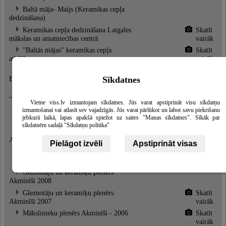
Baltā māja- Maijs (Keramikas cepļa
dedzināšana)
Keramikas cepļa dedzināšana Latgales
Skatīt
mākslas un amatniecības centrā
vairāk
"Baltās mājas" keramikas cepļa
Skatīt
atklāšana
vairāk
Lūgšanu dienas keramikas darbnīcā
Skatīt
Sīkdatnes
Bruknas muižā
vairāk
Gleznotāju un keramiķu plenērs
"Akminīši 2010"
Vietne viss.lv izmantojam sīkdatnes. Jūs varat apstiprināt visu sīkdatņu
izmantošanai vai atlasīt sev vajadzīgās. Jūs varat pārlūkot un labot savu piekrišanu
Plenērs BRUKNA 2009
Skatīt
jebkurā laikā, lapas apakšā spiežot uz saites "Manas sīkdatnes". Sīkāk par
vairāk
sīkdatnēm sadaļā "Sīkdatņu politika"
Gleznotāju un keramiķu plenērs
Skatīt
Akminīši 2009
vairāk
Pielāgot izvēli
Apstiprināt visas
Plenērs BRUKNA 2008
Skatīt
vairāk
Gleznotāju un keramiķu plenērs
Akminīši 2008
Gleznotāju un keramiķu plenērs
Skatīt
Akminīši 2007
vairāk
Mākslinieku plenērs Akminīši - 2006
Skatīt
vairāk