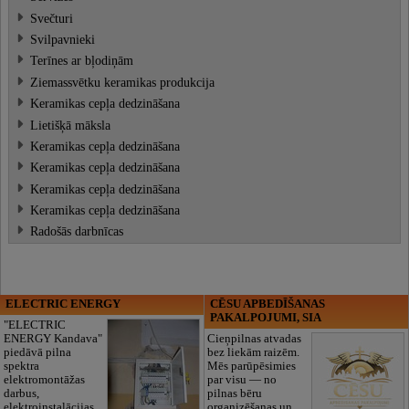
Svečturi
Svilpavnieki
Terīnes ar bļodiņām
Ziemassvētku keramikas produkcija
Keramikas cepļa dedzināšana
Lietišķā māksla
Keramikas cepļa dedzināšana
Keramikas cepļa dedzināšana
Keramikas cepļa dedzināšana
Keramikas cepļa dedzināšana
Radošās darbnīcas
ELECTRIC ENERGY
CĒSU APBEDĪŠANAS
PAKALPOJUMI, SIA
"ELECTRIC
ENERGY Kandava"
Cieņpilnas atvadas
piedāvā pilna
bez liekām raizēm.
spektra
Mēs parūpēsimies
elektromontāžas
par visu — no
darbus,
pilnas bēru
elektroinstalācijas,
organizēšanas un