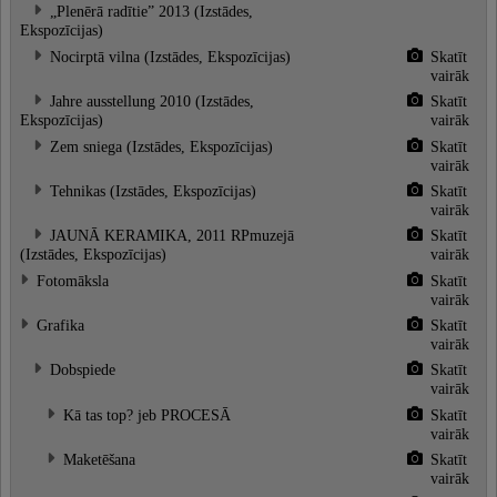
„Plenērā radītie” 2013 (Izstādes,
Ekspozīcijas)
Nocirptā vilna (Izstādes, Ekspozīcijas)
Skatīt
vairāk
Jahre ausstellung 2010 (Izstādes,
Skatīt
Ekspozīcijas)
vairāk
Zem sniega (Izstādes, Ekspozīcijas)
Skatīt
vairāk
Tehnikas (Izstādes, Ekspozīcijas)
Skatīt
vairāk
JAUNĀ KERAMIKA, 2011 RPmuzejā
Skatīt
(Izstādes, Ekspozīcijas)
vairāk
Fotomāksla
Skatīt
vairāk
Grafika
Skatīt
vairāk
Dobspiede
Skatīt
vairāk
Kā tas top? jeb PROCESĀ
Skatīt
vairāk
Maketēšana
Skatīt
vairāk