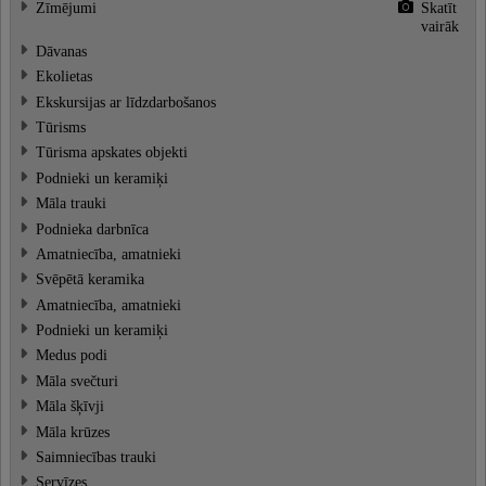
Zīmējumi
Skatīt
vairāk
Dāvanas
Ekolietas
Ekskursijas ar līdzdarbošanos
Tūrisms
Tūrisma apskates objekti
Podnieki un keramiķi
Māla trauki
Podnieka darbnīca
Amatniecība, amatnieki
Svēpētā keramika
Amatniecība, amatnieki
Podnieki un keramiķi
Medus podi
Māla svečturi
Māla šķīvji
Māla krūzes
Saimniecības trauki
Servīzes