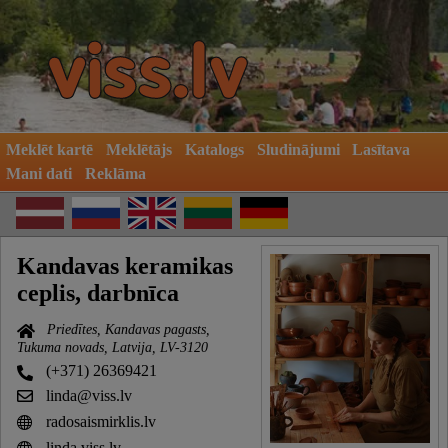
Meklēt kartē
Meklētājs
Katalogs
Sludinājumi
Lasītava
Mani dati
Reklāma
Kandavas keramikas
ceplis, darbnīca
Priedītes, Kandavas pagasts,
Tukuma novads, Latvija, LV-3120
(+371) 26369421
linda@viss.lv
radosaismirklis.lv
linda.viss.lv