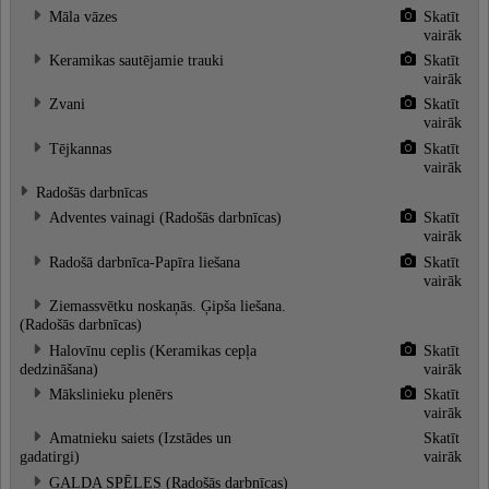
Māla vāzes
Skatīt
vairāk
Keramikas sautējamie trauki
Skatīt
vairāk
Zvani
Skatīt
vairāk
Tējkannas
Skatīt
vairāk
Radošās darbnīcas
Adventes vainagi (Radošās darbnīcas)
Skatīt
vairāk
Radošā darbnīca-Papīra liešana
Skatīt
vairāk
Ziemassvētku noskaņās. Ģipša liešana.
(Radošās darbnīcas)
Halovīnu ceplis (Keramikas cepļa
Skatīt
dedzināšana)
vairāk
Mākslinieku plenērs
Skatīt
vairāk
Amatnieku saiets (Izstādes un
Skatīt
gadatirgi)
vairāk
GALDA SPĒLES (Radošās darbnīcas)