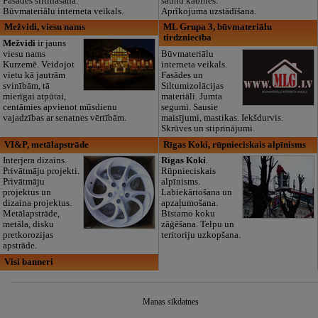
Fasādes siltināšana.
saunu kabīnes.
Būvmateriālu interneta veikals.
Aprīkojuma uzstādīšana.
Mežvidi, viesu nams
ML Grupa 3, būvmateriālu
tirdzniecība
Mežvidi
ir jauns
viesu nams
Būvmateriālu
Kurzemē. Veidojot
interneta veikals.
vietu kā jautrām
Fasādes un
svinībām, tā
Siltumizolācijas
mierīgai atpūtai,
materiāli. Jumta
centāmies apvienot mūsdienu
segumi. Sausie
vajadzības ar senatnes vērtībām.
maisījumi, mastikas. Iekšdurvis.
Skrūves un stiprinājumi.
VI&P, metālapstrāde
Rīgas Koki, rūpnieciskais alpīnisms
Interjera dizains.
Rīgas Koki
.
Privātmāju projekti.
Rūpnieciskais
Privātmāju
alpīnisms.
projektus un
Labiekārtošana un
dizaina projektus.
apzaļumošana.
Metālapstrāde,
Bīstamo koku
metāla, disku
zāģēšana. Telpu un
pretkorozijas
teritoriju uzkopšana.
apstrāde.
Visi banneri
Manas sīkdatnes