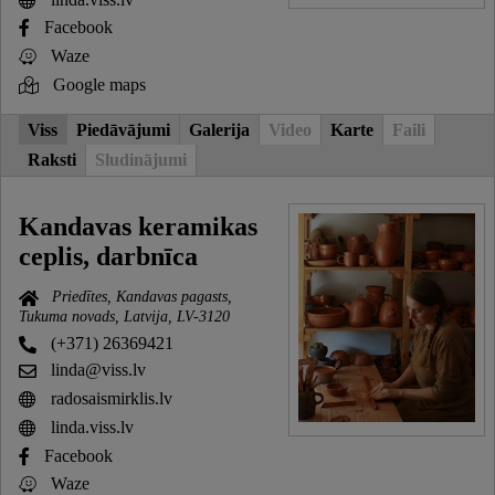
Facebook
Waze
Google maps
Viss
Piedāvājumi
Galerija
Video
Karte
Faili
Raksti
Sludinājumi
Kandavas keramikas
ceplis, darbnīca
Priedītes, Kandavas pagasts,
Tukuma novads, Latvija, LV-3120
(+371) 26369421
linda@viss.lv
radosaismirklis.lv
linda.viss.lv
Facebook
Waze