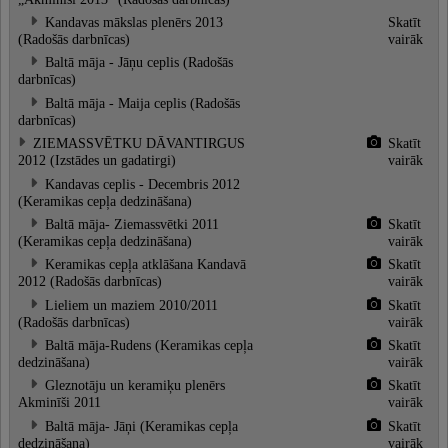
Kandavas mākslas plenērs 2013
Skatīt
(Radošās darbnīcas)
vairāk
Baltā māja - Jāņu ceplis (Radošās
darbnīcas)
Baltā māja - Maija ceplis (Radošās
darbnīcas)
ZIEMASSVĒTKU DĀVANTIRGUS
Skatīt
2012 (Izstādes un gadatirgi)
vairāk
Kandavas ceplis - Decembris 2012
(Keramikas cepļa dedzināšana)
Baltā māja- Ziemassvētki 2011
Skatīt
(Keramikas cepļa dedzināšana)
vairāk
Keramikas cepļa atklāšana Kandavā
Skatīt
2012 (Radošās darbnīcas)
vairāk
Lieliem un maziem 2010/2011
Skatīt
(Radošās darbnīcas)
vairāk
Baltā māja-Rudens (Keramikas cepļa
Skatīt
dedzināšana)
vairāk
Gleznotāju un keramiķu plenērs
Skatīt
Akminīši 2011
vairāk
Baltā māja- Jāņi (Keramikas cepļa
Skatīt
dedzināšana)
vairāk