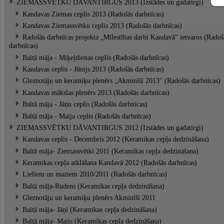
ZIEMASSVĒTKU DĀVANTIRGUS 2013 (Izstādes un gadatirgi)
Kandavas Ziemas ceplis 2013 (Radošās darbnīcas)
Kandavas Ziemassvētku ceplis 2013 (Radošās darbnīcas)
Radošās darbnīcas projekta „Mīlestības darbi Kandavā” ietvaros (Radoš
darbnīcas)
Baltā māja - Miķeļdienas ceplis (Radošās darbnīcas)
Kandavas ceplis - Jūnijs 2013 (Radošās darbnīcas)
Gleznotāju un keramiķu plenērs „Akminīši 2013" (Radošās darbnīcas)
Kandavas mākslas plenērs 2013 (Radošās darbnīcas)
Baltā māja - Jāņu ceplis (Radošās darbnīcas)
Baltā māja - Maija ceplis (Radošās darbnīcas)
ZIEMASSVĒTKU DĀVANTIRGUS 2012 (Izstādes un gadatirgi)
Kandavas ceplis - Decembris 2012 (Keramikas cepļa dedzināšana)
Baltā māja- Ziemassvētki 2011 (Keramikas cepļa dedzināšana)
Keramikas cepļa atklāšana Kandavā 2012 (Radošās darbnīcas)
Lieliem un maziem 2010/2011 (Radošās darbnīcas)
Baltā māja-Rudens (Keramikas cepļa dedzināšana)
Gleznotāju un keramiķu plenērs Akminīši 2011
Baltā māja- Jāņi (Keramikas cepļa dedzināšana)
Baltā māja- Maijs (Keramikas cepļa dedzināšana)