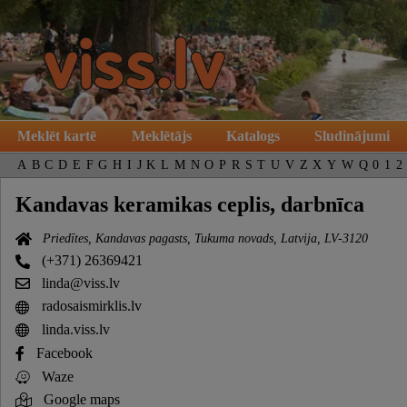
Meklēt kartē
Meklētājs
Katalogs
Sludinājumi
A
B
C
D
E
F
G
H
I
J
K
L
M
N
O
P
R
S
T
U
V
Z
X
Y
W
Q
0
1
2
Kandavas keramikas ceplis, darbnīca
Priedītes, Kandavas pagasts, Tukuma novads, Latvija, LV-3120
(+371) 26369421
linda@viss.lv
radosaismirklis.lv
linda.viss.lv
Facebook
Waze
Google maps