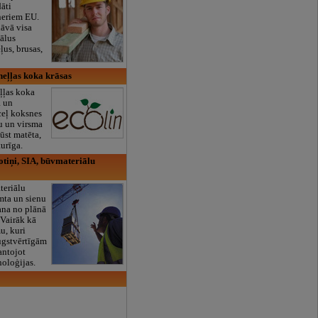
dāti
neriem EU.
āvā visa
ālus
ļus, brusas,
neļļas koka krāsas
ļļas koka
a un
ceļ koksnes
u un virsma
ūst matēta,
urīga.
tiņi, SIA, būvmateriālu
teriālu
umta un sienu
ana no plānā
 Vairāk kā
, kuri
ugstvērtīgām
antojot
noloģijas.