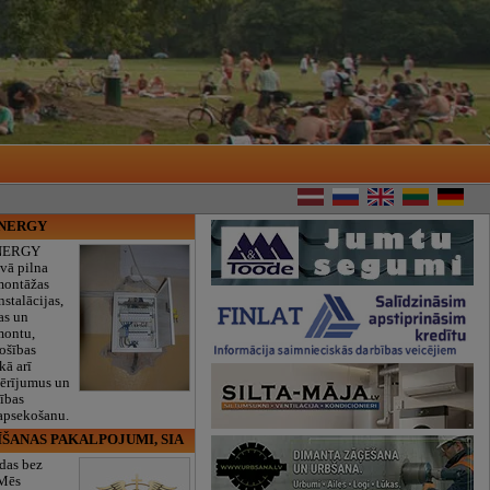
ENERGY
NERGY
vā pilna
montāžas
nstalācijas,
as un
montu,
rošības
kā arī
mērījumus un
ības
 apsekošanu.
ĪŠANAS PAKALPOJUMI, SIA
das bez
 Mēs