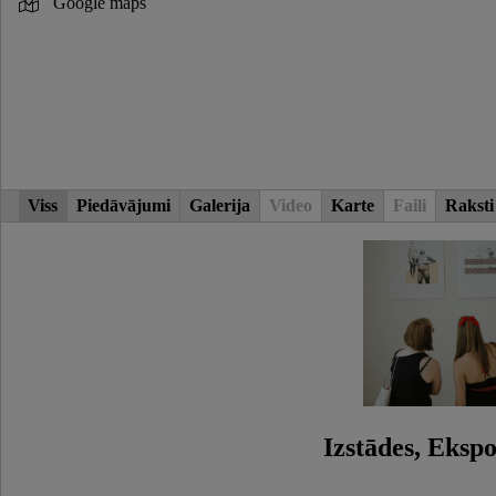
Google maps
Viss
Piedāvājumi
Galerija
Video
Karte
Faili
Raksti
Izstādes, Ekspo