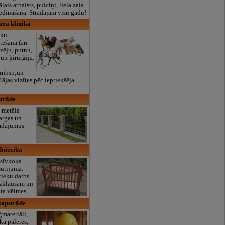
lais atbalsts, pulciņi, liela zaļa
x ēdināšana. Strādājam visu gadu!
ārā klīnika
eku
ēšana (arī
zēju, putnu,
 un ķirurģija.
&nbsp;un
ājas vizītes pēc iepriekšēja
strāde
 metāla
argas un
rādājumus
dniecība
asīvkoka
sūtījuma.
ieku darbs
 uzklausām un
nta vēlmes.
kapstrāde
materiāli,
ka paletes,