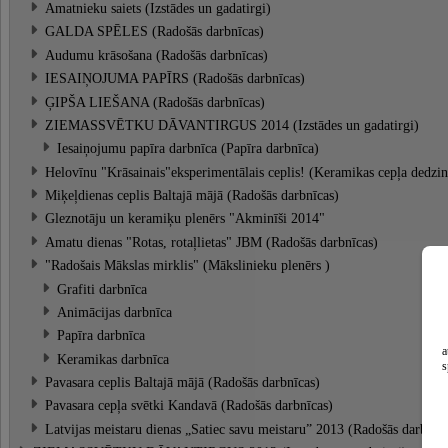
Amatnieku saiets (Izstādes un gadatirgi)
GALDA SPĒLES (Radošās darbnīcas)
Audumu krāsošana (Radošās darbnīcas)
IESAIŅOJUMA PAPĪRS (Radošās darbnīcas)
ĢIPŠA LIEŠANA (Radošās darbnīcas)
ZIEMASSVĒTKU DĀVANTIRGUS 2014 (Izstādes un gadatirgi)
Iesaiņojumu papīra darbnīca (Papīra darbnīca)
Helovīnu "Krāsainais"eksperimentālais ceplis! (Keramikas cepļa dedzin
Miķeļdienas ceplis Baltajā mājā (Radošās darbnīcas)
Gleznotāju un keramiķu plenērs "Akminīši 2014"
Amatu dienas "Rotas, rotaļlietas" JBM (Radošās darbnīcas)
"Radošais Mākslas mirklis" (Mākslinieku plenērs )
Grafiti darbnīca
Animācijas darbnīca
Papīra darbnīca
a
Keramikas darbnīca
s
Pavasara ceplis Baltajā mājā (Radošās darbnīcas)
Pavasara cepļa svētki Kandavā (Radošās darbnīcas)
Latvijas meistaru dienas „Satiec savu meistaru” 2013 (Radošās darbnīc