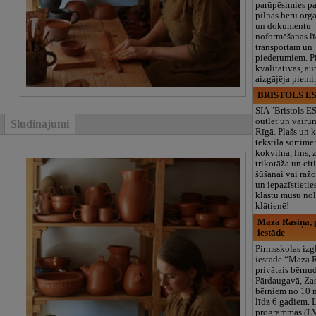
parūpēsimies p
pilnas bēru org
un dokumentu
noformēšanas l
transportam un
piederumiem. Pi
kvalitatīvas, au
aizgājēja piemi
BRISTOLS ES
SIA "Bristols 
outlet un vairu
Sludinājumi
Rīgā. Plašs un k
tekstila sortime
kokvilna, lins, z
trikotāža un ci
šūšanai vai ražo
un iepazīstietie
klāstu mūsu nol
klātienē!
Maza Rasiņa, p
iestāde
Pirmsskolas izg
iestāde “Maza 
privātais bērnu
Pārdaugavā, Za
bērniem no 10
līdz 6 gadiem. 
programmas (L