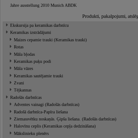
Jahre ausstellung 2010 Munich ABDK
Produkti, pakalpojumi, atslē
Ekskursija pa keramikas darbnīcu
Keramikas izstrādājumi
Maizes cepamie trauki (Keramikas trauki)
Rotas
Māla bļodas
Keramikas puķu podi
Māla vāzes
Keramikas sautējamie trauki
Zvani
Tējkannas
Radošās darbnīcas
Adventes vainagi (Radošās darbnīcas)
Radošā darbnīca-Papīra liešana
Ziemassvētku noskaņās. Ģipša liešana. (Radošās darbnīcas)
Halovīnu ceplis (Keramikas cepļa dedzināšana)
Mākslinieku plenērs