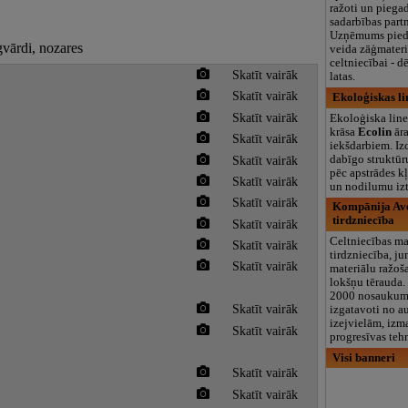
ražoti un piega
sadarbības part
Uzņēmums pied
gvārdi, nozares
veida zāģmateri
celtniecībai - dē
Skatīt vairāk
latas.
Skatīt vairāk
Ekoloģiskas li
Skatīt vairāk
Ekoloģiska line
krāsa
Ecolin
ār
Skatīt vairāk
iekšdarbiem. Iz
Skatīt vairāk
dabīgo struktūr
pēc apstrādes kļ
Skatīt vairāk
un nodilumu izt
Skatīt vairāk
Kompānija Avo
tirdzniecība
Skatīt vairāk
Celtniecības ma
Skatīt vairāk
tirdzniecība, j
Skatīt vairāk
materiālu ražoš
lokšņu tērauda.
2000 nosaukumu
Skatīt vairāk
izgatavoti no a
izejvielām, izm
Skatīt vairāk
progresīvas teh
Visi banneri
Skatīt vairāk
Skatīt vairāk