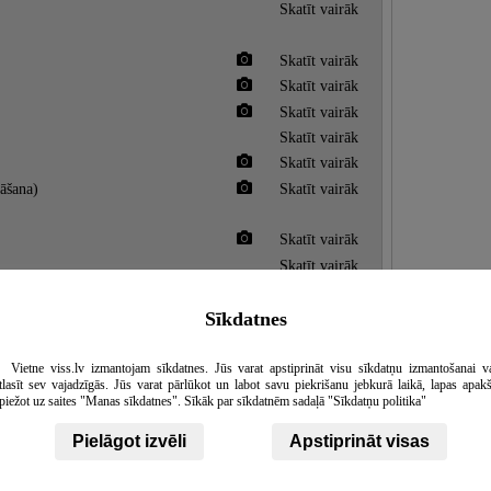
Skatīt vairāk
Skatīt vairāk
Skatīt vairāk
Skatīt vairāk
Skatīt vairāk
Skatīt vairāk
āšana)
Skatīt vairāk
Skatīt vairāk
Skatīt vairāk
Skatīt vairāk
Sīkdatnes
Vietne viss.lv izmantojam sīkdatnes. Jūs varat apstiprināt visu sīkdatņu izmantošanai v
tlasīt sev vajadzīgās. Jūs varat pārlūkot un labot savu piekrišanu jebkurā laikā, lapas apak
piežot uz saites "Manas sīkdatnes". Sīkāk par sīkdatnēm sadaļā "Sīkdatņu politika"
Skatīt vairāk
Pielāgot izvēli
Apstiprināt visas
Skatīt vairāk
as)