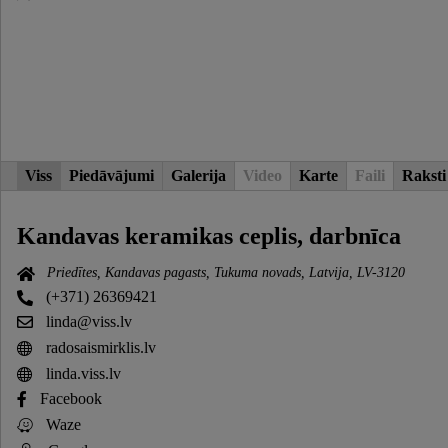
Viss
Piedāvājumi
Galerija
Video
Karte
Faili
Raksti
Kandavas keramikas ceplis, darbnīca
Priedītes, Kandavas pagasts, Tukuma novads, Latvija, LV-3120
(+371) 26369421
linda@viss.lv
radosaismirklis.lv
linda.viss.lv
Facebook
Waze