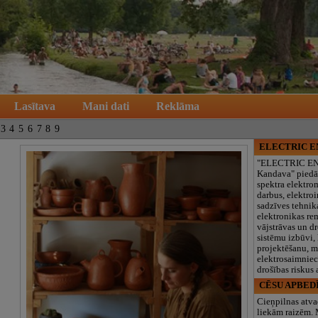
Lasītava
Mani dati
Reklāma
3
4
5
6
7
8
9
ELECTRIC 
"ELECTRIC E
Kandava" piedā
spektra elektro
darbus, elektroi
sadzīves tehnik
elektronikas re
vājstrāvas un d
sistēmu izbūvi, 
projektēšanu, 
elektrosaimniec
drošības riskus
CĒSU APBED
Cieņpilnas atva
liekām raizēm.