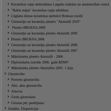
Keramikas cepļa dedzināšana Latgales mākslas un amatniecības centrā
"Baltās mājas" keramikas cepļa atklāšana
Lūgšanu dienas keramikas darbnīcā Bruknas muižā
Gleznotāju un keramiķu plenērs "Akminīši 2010"
Plenērs BRUKNA 2009
Gleznotāju un keramiķu plenērs Akminīši 2009
Plenērs BRUKNA 2008
Gleznotāju un keramiķu plenērs Akminīši 2008
Gleznotāju un keramiķu plenērs Akminīši 2007
Mākslinieku plenērs Akminīši - 2006
Diplomdarba izstrāde 2006. gadā RDMV
Mākslinieku plenērs Akminīšos 2005. 1.daļa
Glezniecība
Portretu glezniecība
Akti, aktu glezniecība
Ainavas
Ziedu gleznošana
Gleznas pēc pasūtījuma
Izstādes, Ekspozīcijas