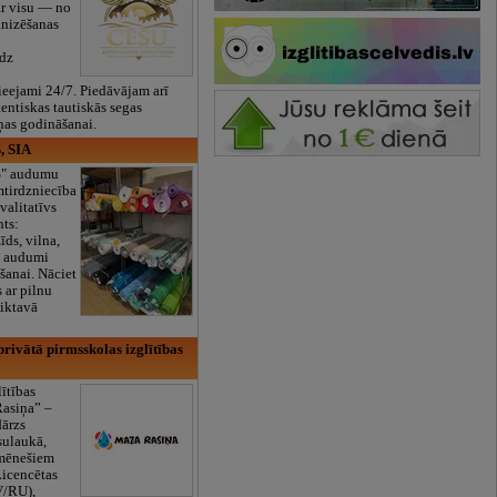
ar visu — no
anizēšanas
īdz
eejami 24/7. Piedāvājam arī
tentiskas tautiskās segas
ņas godināšanai.
, SIA
ES" audumu
mtirdzniecība
valitatīvs
nts:
īds, vilna,
ti audumi
šanai. Nāciet
s ar pilnu
iktavā
rivātā pirmsskolas izglītības
lītības
Rasiņa” –
dārzs
sulaukā,
 mēnešiem
Licencētas
V/RU),