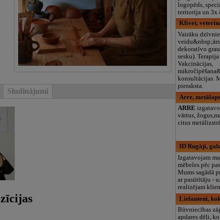
logopēds, speciā
teritorija un 3
Klivet, veterin
Vairāku dzīvni
veidu&nbsp;ārst
dekoratīvo grau
sesku). Terapija
Vakcinācijas,
mikročipēšana
konsultācijas. M
pieraksta.
Sludinājumi
Arre, metālap
ARRE
izgatavo
vārtus, žogus,m
citus metālizst
ID Rugāji, gal
Izgatavojam m
mēbeles pēc pa
Mums sagādā pr
ar pasūtītāju -
realizējam klie
zīcijas
Lielanteni, ko
Būvniecības zāģ
apdares dēļi, ko