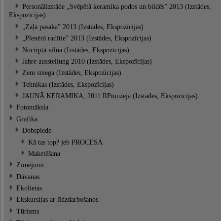
Personālizstāde „Svēpētā keramika podos un bildēs” 2013 (Izstādes,
Ekspozīcijas)
„Zaļā pasaka” 2013 (Izstādes, Ekspozīcijas)
„Plenērā radītie” 2013 (Izstādes, Ekspozīcijas)
Nocirptā vilna (Izstādes, Ekspozīcijas)
Jahre ausstellung 2010 (Izstādes, Ekspozīcijas)
Zem sniega (Izstādes, Ekspozīcijas)
Tehnikas (Izstādes, Ekspozīcijas)
JAUNĀ KERAMIKA, 2011 RPmuzejā (Izstādes, Ekspozīcijas)
Fotomāksla
Grafika
Dobspiede
Kā tas top? jeb PROCESĀ
Maketēšana
Zīmējumi
Dāvanas
Ekolietas
Ekskursijas ar līdzdarbošanos
Tūrisms