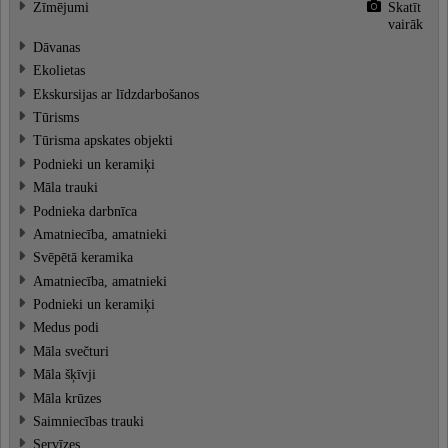
Zīmējumi
Skatīt
vairāk
Dāvanas
Ekolietas
Ekskursijas ar līdzdarbošanos
Tūrisms
Tūrisma apskates objekti
Podnieki un keramiķi
Māla trauki
Podnieka darbnīca
Amatniecība, amatnieki
Svēpētā keramika
Amatniecība, amatnieki
Podnieki un keramiķi
Medus podi
Māla svečturi
Māla šķīvji
Māla krūzes
Saimniecības trauki
Servīzes