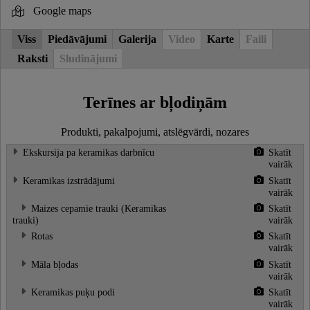
Google maps
Viss
Piedāvājumi
Galerija
Video
Karte
Faili
Raksti
Sludinājumi
Terīnes ar bļodiņām
Produkti, pakalpojumi, atslēgvārdi, nozares
Ekskursija pa keramikas darbnīcu
Skatīt
vairāk
Keramikas izstrādājumi
Skatīt
vairāk
Maizes cepamie trauki (Keramikas
Skatīt
trauki)
vairāk
Rotas
Skatīt
vairāk
Māla bļodas
Skatīt
vairāk
Keramikas puķu podi
Skatīt
vairāk