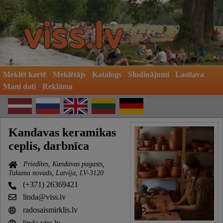
Meklēt kartē
Meklētājs
Katalogs
Sludinājumi
Lasītava
Mani dati
Reklāma
Kandavas keramikas
ceplis, darbnīca
Priedītes, Kandavas pagasts,
Tukuma novads, Latvija, LV-3120
(+371) 26369421
linda@viss.lv
radosaismirklis.lv
linda.viss.lv