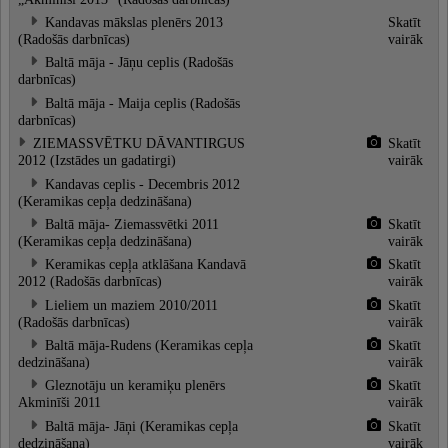
Kandavas mākslas plenērs 2013
Skatīt
(Radošās darbnīcas)
vairāk
Baltā māja - Jāņu ceplis (Radošās
darbnīcas)
Baltā māja - Maija ceplis (Radošās
darbnīcas)
ZIEMASSVĒTKU DĀVANTIRGUS
Skatīt
2012 (Izstādes un gadatirgi)
vairāk
Kandavas ceplis - Decembris 2012
(Keramikas cepļa dedzināšana)
Baltā māja- Ziemassvētki 2011
Skatīt
(Keramikas cepļa dedzināšana)
vairāk
Keramikas cepļa atklāšana Kandavā
Skatīt
2012 (Radošās darbnīcas)
vairāk
Lieliem un maziem 2010/2011
Skatīt
(Radošās darbnīcas)
vairāk
Baltā māja-Rudens (Keramikas cepļa
Skatīt
dedzināšana)
vairāk
Gleznotāju un keramiķu plenērs
Skatīt
Akminīši 2011
vairāk
Baltā māja- Jāņi (Keramikas cepļa
Skatīt
dedzināšana)
vairāk