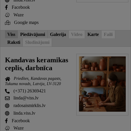
Facebook
Waze
Google maps
Viss
Piedāvājumi
Galerija
Video
Karte
Faili
Raksti
Sludinājumi
Kandavas keramikas
ceplis, darbnīca
Priedītes, Kandavas pagasts,
Tukuma novads, Latvija, LV-3120
(+371) 26369421
linda@viss.lv
radosaismirklis.lv
linda.viss.lv
Facebook
Waze