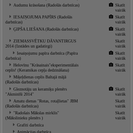
Audumu krāsošana (Radošās darbnīcas)
Skatīt
vairāk
IESAIŅOJUMA PAPĪRS (Radošās
Skatīt
darbnīcas)
vairāk
ĢIPŠA LIEŠANA (Radošās darbnīcas)
Skatīt
vairāk
ZIEMASSVĒTKU DĀVANTIRGUS
Skatīt
2014 (Izstādes un gadatirgi)
vairāk
Iesaiņojumu papīra darbnīca (Papīra
Skatīt
darbnīca)
vairāk
Helovīnu "Krāsainais"eksperimentālais
Skatīt
ceplis! (Keramikas cepļa dedzināšana)
vairāk
Miķeļdienas ceplis Baltajā mājā
(Radošās darbnīcas)
Gleznotāju un keramiķu plenērs
Skatīt
"Akminīši 2014"
vairāk
Amatu dienas "Rotas, rotaļlietas" JBM
Skatīt
(Radošās darbnīcas)
vairāk
"Radošais Mākslas mirklis"
Skatīt
(Mākslinieku plenērs )
vairāk
Grafiti darbnīca
Animācijas darbnīca