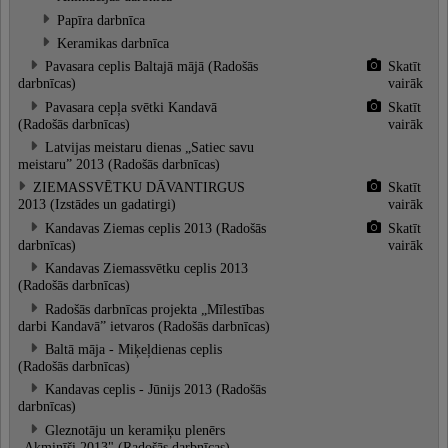
Papīra darbnīca
Keramikas darbnīca
Pavasara ceplis Baltajā mājā (Radošās
Skatīt
darbnīcas)
vairāk
Pavasara cepļa svētki Kandavā
Skatīt
(Radošās darbnīcas)
vairāk
Latvijas meistaru dienas „Satiec savu
meistaru” 2013 (Radošās darbnīcas)
ZIEMASSVĒTKU DĀVANTIRGUS
Skatīt
2013 (Izstādes un gadatirgi)
vairāk
Kandavas Ziemas ceplis 2013 (Radošās
Skatīt
darbnīcas)
vairāk
Kandavas Ziemassvētku ceplis 2013
(Radošās darbnīcas)
Radošās darbnīcas projekta „Mīlestības
darbi Kandavā” ietvaros (Radošās darbnīcas)
Baltā māja - Miķeļdienas ceplis
(Radošās darbnīcas)
Kandavas ceplis - Jūnijs 2013 (Radošās
darbnīcas)
Gleznotāju un keramiķu plenērs
„Akminīši 2013" (Radošās darbnīcas)