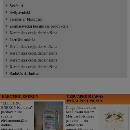
Svečturi
Svilpavnieki
Terīnes ar bļodiņām
Ziemassvētku keramikas produkcija
Keramikas cepļa dedzināšana
Lietišķā māksla
Keramikas cepļa dedzināšana
Keramikas cepļa dedzināšana
Keramikas cepļa dedzināšana
Keramikas cepļa dedzināšana
Radošās darbnīcas
ELECTRIC ENERGY
CĒSU APBEDĪŠANAS
PAKALPOJUMI, SIA
"ELECTRIC
ENERGY Kandava"
Cieņpilnas atvadas
piedāvā pilna
bez liekām raizēm.
spektra
Mēs parūpēsimies
elektromontāžas
par visu — no
darbus,
pilnas bēru
elektroinstalācijas,
organizēšanas un