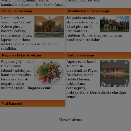
vietīgi numuri, sauna, baseins,
pasākumiem, estrāde.
kamīnzāle, telpas konferenču rīkošanai.
Zariņi, viesu māja
Waldmeisteri, viesu māja
Laipni lūdzam
Jūs gaida omulīga
viesu mājā "Zariņi".
atpūtas zāle ar bāru,
Krievu pirts ar
kā arī pirts un 11
baseinu,&nbsp;
labiekārtotas
sauna, naktsmītnes,
istabiņas. Apmetieties pie mums un
lapene, ugunskura
baudiet skaisto dabu!
un telšu vietas. Telpas banketiem un
svinībām.
Raganas ķēķis, krodziņš
Kāli, viesu nams
Raganas ķēķī - tikai
Atpūta ezera krastā
tīrākie lauku
10 minūšu
labumi - mielojies,
braucienā no Rīgas
kamēr vēders pilns,
Bauskas virzienā.
kā arī neaizmirsti
Galdu klāšana,
nogaršot mūsu
nakšņošana,
krodziņa īpašo
"Raganas vīnu".
&nbsp;pirts,
makšķerēšana.
Darbadienās elastīgas
cenas!
Visi banneri
Manas sīkdatnes