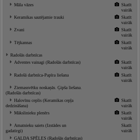
Māla vāzes
Skatīt
vairāk
Keramikas sautējamie trauki
Skatīt
vairāk
Zvani
Skatīt
vairāk
Tējkannas
Skatīt
vairāk
Radošās darbnīcas
Adventes vainagi (Radošās darbnīcas)
Skatīt
vairāk
Radošā darbnīca-Papīra liešana
Skatīt
vairāk
Ziemassvētku noskaņās. Ģipša liešana.
(Radošās darbnīcas)
Halovīnu ceplis (Keramikas cepļa
Skatīt
dedzināšana)
vairāk
Mākslinieku plenērs
Skatīt
vairāk
Amatnieku saiets (Izstādes un
Skatīt
gadatirgi)
vairāk
GALDA SPĒLES (Radošās darbnīcas)