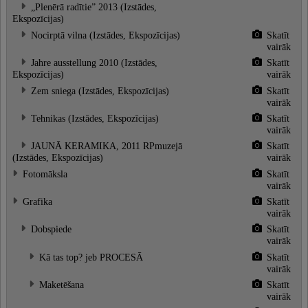
„Plenērā radītie” 2013 (Izstādes,
Ekspozīcijas)
Nocirptā vilna (Izstādes, Ekspozīcijas)
Skatīt
vairāk
Jahre ausstellung 2010 (Izstādes,
Skatīt
Ekspozīcijas)
vairāk
Zem sniega (Izstādes, Ekspozīcijas)
Skatīt
vairāk
Tehnikas (Izstādes, Ekspozīcijas)
Skatīt
vairāk
JAUNĀ KERAMIKA, 2011 RPmuzejā
Skatīt
(Izstādes, Ekspozīcijas)
vairāk
Fotomāksla
Skatīt
vairāk
Grafika
Skatīt
vairāk
Dobspiede
Skatīt
vairāk
Kā tas top? jeb PROCESĀ
Skatīt
vairāk
Maketēšana
Skatīt
vairāk