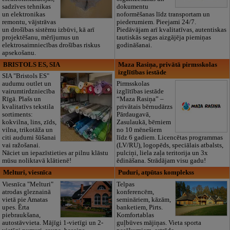
sadzīves tehnikas
dokumentu
un elektronikas
noformēšanas līdz transportam un
remontu, vājstrāvas
piederumiem. Pieejami 24/7.
un drošības sistēmu izbūvi, kā arī
Piedāvājam arī kvalitatīvas, autentiskas
projektēšanu, mērījumus un
tautiskās segas aizgājēja piemiņas
elektrosaimniecības drošības riskus
godināšanai.
apsekošanu.
BRISTOLS ES, SIA
Maza Rasiņa, privātā pirmsskolas
izglītības iestāde
SIA "Bristols ES"
audumu outlet un
Pirmsskolas
vairumtirdzniecība
izglītības iestāde
Rīgā. Plašs un
“Maza Rasiņa” –
kvalitatīvs tekstila
privātais bērnudārzs
sortiments:
Pārdaugavā,
kokvilna, lins, zīds,
Zasulaukā, bērniem
vilna, trikotāža un
no 10 mēnešiem
citi audumi šūšanai
līdz 6 gadiem. Licencētas programmas
vai ražošanai.
(LV/RU), logopēds, speciālais atbalsts,
Nāciet un iepazīstieties ar pilnu klāstu
pulciņi, liela zaļa teritorija un 3x
mūsu noliktavā klātienē!
ēdināšana. Strādājam visu gadu!
Melturi, viesnīca
Puduri, atpūtas komplekss
Viesnīca "Melturi"
Telpas
atrodas gleznainā
konferencēm,
vietā pie Amatas
semināriem, kāzām,
upes. Ērta
banketiem, Pirts.
piebraukšana,
Komfortablas
autostāvvieta. Mājīgi 1-vietīgi un 2-
guļbūves mājiņas. Vieta sporta