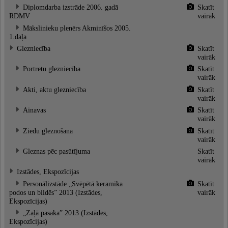
Diplomdarba izstrāde 2006. gadā
Skatīt
RDMV
vairāk
Mākslinieku plenērs Akminīšos 2005.
1.daļa
Glezniecība
Skatīt
vairāk
Portretu glezniecība
Skatīt
vairāk
Akti, aktu glezniecība
Skatīt
vairāk
Ainavas
Skatīt
vairāk
Ziedu gleznošana
Skatīt
vairāk
Gleznas pēc pasūtījuma
Skatīt
vairāk
Izstādes, Ekspozīcijas
Personālizstāde „Svēpētā keramika
Skatīt
podos un bildēs” 2013 (Izstādes,
vairāk
Ekspozīcijas)
„Zaļā pasaka” 2013 (Izstādes,
Ekspozīcijas)