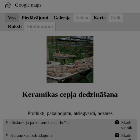
Google maps
Viss
Piedāvājumi
Galerija
Video
Karte
Faili
Raksti
Sludinājumi
Keramikas cepļa dedzināšana
Produkti, pakalpojumi, atslēgvārdi, nozares
Ekskursija pa keramikas darbnīcu
Skatīt
vairāk
Keramikas izstrādājumi
Skatīt