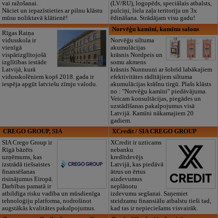
vai ražošanai.
(LV/RU), logopēds, speciālais atbalsts,
Nāciet un iepazīstieties ar pilnu klāstu
pulciņi, liela zaļa teritorija un 3x
mūsu noliktavā klātienē!
ēdināšana. Strādājam visu gadu!
Norvēģu kamīni, kamīnu salons
Rīgas Raiņa
vidusskola ir
Norvēģu siltuma
vienīgā
akumulācijas
vispārizglītojošā
krāsnis Nordpeis un
izglītības iestāde
somu akmens
Latvijā, kurā
krāsnis Nunnuuni ar šobrīd labākajiem
vidusskolēniem kopš 2018. gada ir
efektivitātes rādītājiem siltuma
iespēja apgūt latviešu zīmju valodu.
akumulācijas krāšnu tirgū. Plašs klāsts
no : "Norvēģu kamīni" piedāvājuma.
Veicam konsultācijas, piegādes un
uzstādīšanas pakalpojumus visā
Latvijā. Kamīni nākamajiem 20
gadiem.
CREGO GROUP, SIA
XCredit / SIA CREGO GROUP
SIA Crego Group ir
XCredit ir uzticams
Rīgā bāzēts
nebanku
uzņēmums, kas
kredītdevējs
izstrādā tiešsaistes
Latvijā, kas piedāvā
finansēšanas
ātrus un ērtus
risinājumus Eiropā.
aizdevumus
Darbības pamatā ir
neplānotu
atbildīga risku vadība un mūsdienīga
izdevumu segšanai. Saņemiet
tehnoloģiju platforma, nodrošinot
steidzamu finansiālu atbalstu tieši tad,
augstākās kvalitātes pakalpojumus.
kad tas ir nepieciešams visvairāk.