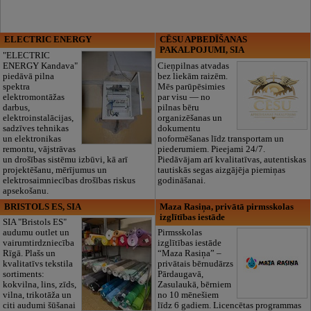
ELECTRIC ENERGY
CĒSU APBEDĪŠANAS
PAKALPOJUMI, SIA
"ELECTRIC
ENERGY Kandava"
Cieņpilnas atvadas
piedāvā pilna
bez liekām raizēm.
spektra
Mēs parūpēsimies
elektromontāžas
par visu — no
darbus,
pilnas bēru
elektroinstalācijas,
organizēšanas un
sadzīves tehnikas
dokumentu
un elektronikas
noformēšanas līdz transportam un
remontu, vājstrāvas
piederumiem. Pieejami 24/7.
un drošības sistēmu izbūvi, kā arī
Piedāvājam arī kvalitatīvas, autentiskas
projektēšanu, mērījumus un
tautiskās segas aizgājēja piemiņas
elektrosaimniecības drošības riskus
godināšanai.
apsekošanu.
BRISTOLS ES, SIA
Maza Rasiņa, privātā pirmsskolas
izglītības iestāde
SIA "Bristols ES"
audumu outlet un
Pirmsskolas
vairumtirdzniecība
izglītības iestāde
Rīgā. Plašs un
“Maza Rasiņa” –
kvalitatīvs tekstila
privātais bērnudārzs
sortiments:
Pārdaugavā,
kokvilna, lins, zīds,
Zasulaukā, bērniem
vilna, trikotāža un
no 10 mēnešiem
citi audumi šūšanai
līdz 6 gadiem. Licencētas programmas