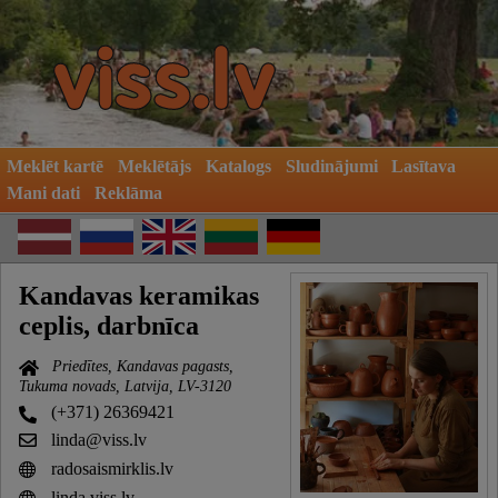
Meklēt kartē
Meklētājs
Katalogs
Sludinājumi
Lasītava
Mani dati
Reklāma
Kandavas keramikas
ceplis, darbnīca
Priedītes, Kandavas pagasts,
Tukuma novads, Latvija, LV-3120
(+371) 26369421
linda@viss.lv
radosaismirklis.lv
linda.viss.lv