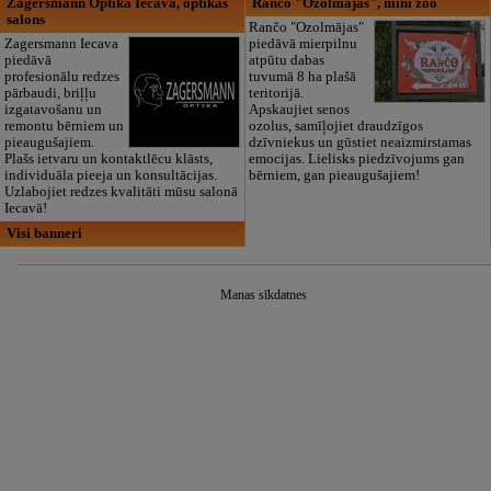
Zagersmann Optika Iecava, optikas
Rančo "Ozolmājas", mini zoo
salons
Rančo "Ozolmājas"
Zagersmann Iecava
piedāvā mierpilnu
piedāvā
atpūtu dabas
profesionālu redzes
tuvumā 8 ha plašā
pārbaudi, briļļu
teritorijā.
izgatavošanu un
Apskaujiet senos
remontu bērniem un
ozolus, samīļojiet draudzīgos
pieaugušajiem.
dzīvniekus un gūstiet neaizmirstamas
Plašs ietvaru un kontaktlēcu klāsts,
emocijas. Lielisks piedzīvojums gan
individuāla pieeja un konsultācijas.
bērniem, gan pieaugušajiem!
Uzlabojiet redzes kvalitāti mūsu salonā
Iecavā!
Visi banneri
Manas sīkdatnes