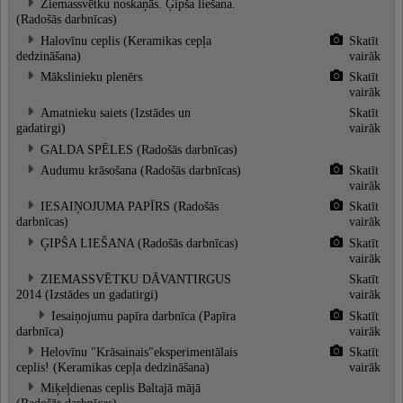
Ziemassvētku noskaņās. Ģipša liešana.
(Radošās darbnīcas)
Halovīnu ceplis (Keramikas cepļa
Skatīt
dedzināšana)
vairāk
Mākslinieku plenērs
Skatīt
vairāk
Amatnieku saiets (Izstādes un
Skatīt
gadatirgi)
vairāk
GALDA SPĒLES (Radošās darbnīcas)
Audumu krāsošana (Radošās darbnīcas)
Skatīt
vairāk
IESAIŅOJUMA PAPĪRS (Radošās
Skatīt
darbnīcas)
vairāk
ĢIPŠA LIEŠANA (Radošās darbnīcas)
Skatīt
vairāk
ZIEMASSVĒTKU DĀVANTIRGUS
Skatīt
2014 (Izstādes un gadatirgi)
vairāk
Iesaiņojumu papīra darbnīca (Papīra
Skatīt
darbnīca)
vairāk
Helovīnu "Krāsainais"eksperimentālais
Skatīt
ceplis! (Keramikas cepļa dedzināšana)
vairāk
Miķeļdienas ceplis Baltajā mājā