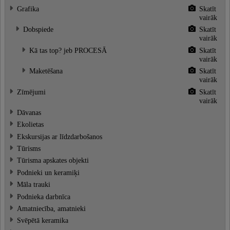
Grafika
Skatīt
vairāk
Dobspiede
Skatīt
vairāk
Kā tas top? jeb PROCESĀ
Skatīt
vairāk
Maketēšana
Skatīt
vairāk
Zīmējumi
Skatīt
vairāk
Dāvanas
Ekolietas
Ekskursijas ar līdzdarbošanos
Tūrisms
Tūrisma apskates objekti
Podnieki un keramiķi
Māla trauki
Podnieka darbnīca
Amatniecība, amatnieki
Svēpētā keramika