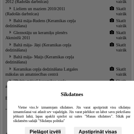
2012 (Radošās darbnīcas)
vairāk
Lieliem un maziem 2010/2011
Skatīt
(Radošās darbnīcas)
vairāk
Baltā māja-Rudens (Keramikas cepļa
Skatīt
dedzināšana)
vairāk
Gleznotāju un keramiķu plenērs
Skatīt
Akminīši 2011
vairāk
Baltā māja- Jāņi (Keramikas cepļa
Skatīt
dedzināšana)
vairāk
Baltā māja- Maijs (Keramikas cepļa
dedzināšana)
Keramikas cepļa dedzināšana Latgales
Skatīt
mākslas un amatniecības centrā
vairāk
"Baltās mājas" keramikas cepļa
Skatīt
atklāšana
vairāk
Lūgšanu dienas keramikas darbnīcā
Skatīt
Sīkdatnes
Bruknas muižā
vairāk
Gleznotāju un keramiķu plenērs
Vietne viss.lv izmantojam sīkdatnes. Jūs varat apstiprināt visu sīkdatņu
"Akminīši 2010"
izmantošanai vai atlasīt sev vajadzīgās. Jūs varat pārlūkot un labot savu piekrišanu
jebkurā laikā, lapas apakšā spiežot uz saites "Manas sīkdatnes". Sīkāk par
Plenērs BRUKNA 2009
Skatīt
sīkdatnēm sadaļā "Sīkdatņu politika"
vairāk
Gleznotāju un keramiķu plenērs
Skatīt
Pielāgot izvēli
Apstiprināt visas