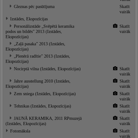
Gleznas pēc pasūtījuma
Skatīt
vairāk
Izstādes, Ekspozīcijas
Personālizstāde „Svēpētā keramika
Skatīt
podos un bildēs” 2013 (Izstādes,
vairāk
Ekspozīcijas)
„Zaļā pasaka” 2013 (Izstādes,
Ekspozīcijas)
„Plenērā radītie” 2013 (Izstādes,
Ekspozīcijas)
Nocirptā vilna (Izstādes, Ekspozīcijas)
Skatīt
vairāk
Jahre ausstellung 2010 (Izstādes,
Skatīt
Ekspozīcijas)
vairāk
Zem sniega (Izstādes, Ekspozīcijas)
Skatīt
vairāk
Tehnikas (Izstādes, Ekspozīcijas)
Skatīt
vairāk
JAUNĀ KERAMIKA, 2011 RPmuzejā
Skatīt
(Izstādes, Ekspozīcijas)
vairāk
Fotomāksla
Skatīt
vairāk