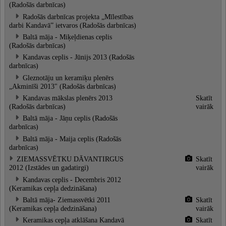
(Radošās darbnīcas)
Radošās darbnīcas projekta „Mīlestības
darbi Kandavā” ietvaros (Radošās darbnīcas)
Baltā māja - Miķeļdienas ceplis
(Radošās darbnīcas)
Kandavas ceplis - Jūnijs 2013 (Radošās
darbnīcas)
Gleznotāju un keramiķu plenērs
„Akminīši 2013" (Radošās darbnīcas)
Kandavas mākslas plenērs 2013
Skatīt
(Radošās darbnīcas)
vairāk
Baltā māja - Jāņu ceplis (Radošās
darbnīcas)
Baltā māja - Maija ceplis (Radošās
darbnīcas)
ZIEMASSVĒTKU DĀVANTIRGUS
Skatīt
2012 (Izstādes un gadatirgi)
vairāk
Kandavas ceplis - Decembris 2012
(Keramikas cepļa dedzināšana)
Baltā māja- Ziemassvētki 2011
Skatīt
(Keramikas cepļa dedzināšana)
vairāk
Keramikas cepļa atklāšana Kandavā
Skatīt