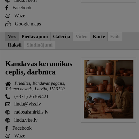
Facebook
Waze
Google maps
Viss
Piedāvājumi
Galerija
Video
Karte
Faili
Raksti
Sludinājumi
Kandavas keramikas
ceplis, darbnīca
Priedītes, Kandavas pagasts,
Tukuma novads, Latvija, LV-3120
(+371) 26369421
linda@viss.lv
radosaismirklis.lv
linda.viss.lv
Facebook
Waze