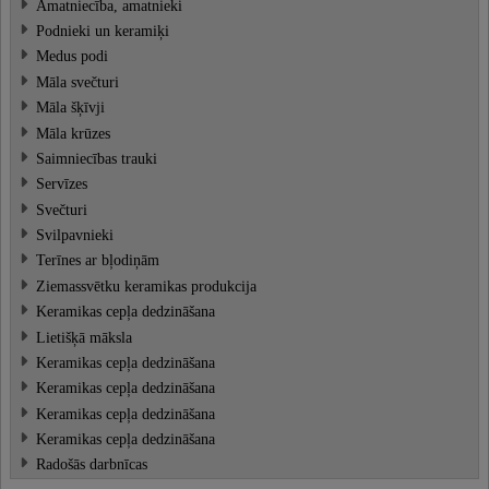
Amatniecība, amatnieki
Podnieki un keramiķi
Medus podi
Māla svečturi
Māla šķīvji
Māla krūzes
Saimniecības trauki
Servīzes
Svečturi
Svilpavnieki
Terīnes ar bļodiņām
Ziemassvētku keramikas produkcija
Keramikas cepļa dedzināšana
Lietišķā māksla
Keramikas cepļa dedzināšana
Keramikas cepļa dedzināšana
Keramikas cepļa dedzināšana
Keramikas cepļa dedzināšana
Radošās darbnīcas