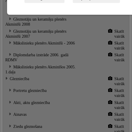
Akminīši 2009
vairāk
Plenērs BRUKNA 2008
Skatīt
vairāk
Gleznotāju un keramiķu plenērs
Akminīši 2008
Gleznotāju un keramiķu plenērs
Skatīt
Akminīši 2007
vairāk
Mākslinieku plenērs Akminīši - 2006
Skatīt
vairāk
Diplomdarba izstrāde 2006. gadā
Skatīt
RDMV
vairāk
Mākslinieku plenērs Akminīšos 2005.
1.daļa
Glezniecība
Skatīt
vairāk
Portretu glezniecība
Skatīt
vairāk
Akti, aktu glezniecība
Skatīt
vairāk
Ainavas
Skatīt
vairāk
Ziedu gleznošana
Skatīt
vairāk