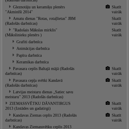
(Radošās darbnīcas)
Gleznotāju un keramiķu plenērs
Skatīt
"Akminīši 2014"
vairāk
Amatu dienas "Rotas, rotaļlietas" JBM
Skatīt
(Radošās darbnīcas)
vairāk
"Radošais Mākslas mirklis"
Skatīt
(Mākslinieku plenērs )
vairāk
Grafiti darbnīca
Animācijas darbnīca
Papīra darbnīca
Keramikas darbnīca
Pavasara ceplis Baltajā mājā (Radošās
Skatīt
darbnīcas)
vairāk
Pavasara cepļa svētki Kandavā
Skatīt
(Radošās darbnīcas)
vairāk
Latvijas meistaru dienas „Satiec savu
meistaru” 2013 (Radošās darbnīcas)
ZIEMASSVĒTKU DĀVANTIRGUS
Skatīt
2013 (Izstādes un gadatirgi)
vairāk
Kandavas Ziemas ceplis 2013 (Radošās
Skatīt
darbnīcas)
vairāk
Kandavas Ziemassvētku ceplis 2013