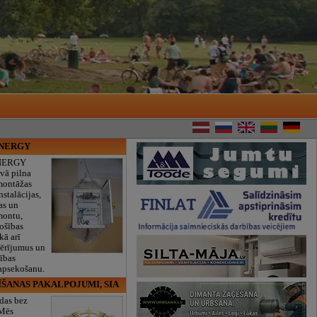
ENERGY
NERGY
vā pilna
montāžas
nstalācijas,
as un
montu,
rošības
kā arī
mērījumus un
ības
 apsekošanu.
ĪŠANAS PAKALPOJUMI, SIA
das bez
 Mēs