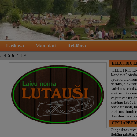
Lasītava
Mani dati
Reklāma
3
4
5
6
7
8
9
ELECTRIC 
"ELECTRIC E
Kandava" piedā
spektra elektro
darbus, elektroi
sadzīves tehnik
elektronikas re
vājstrāvas un d
sistēmu izbūvi, 
projektēšanu, 
elektrosaimniec
drošības riskus
CĒSU APBED
Cieņpilnas atva
liekām raizēm.