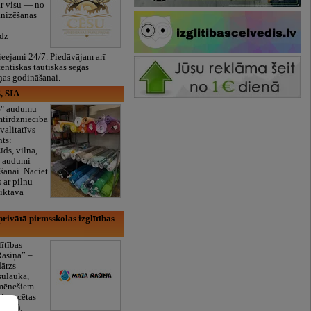
ar visu — no
anizēšanas
īdz
eejami 24/7. Piedāvājam arī
tentiskas tautiskās segas
ņas godināšanai.
, SIA
ES" audumu
mtirdzniecība
valitatīvs
nts:
īds, vilna,
ti audumi
šanai. Nāciet
s ar pilnu
iktavā
rivātā pirmsskolas izglītības
lītības
Rasiņa” –
dārzs
sulaukā,
 mēnešiem
Licencētas
V/RU),