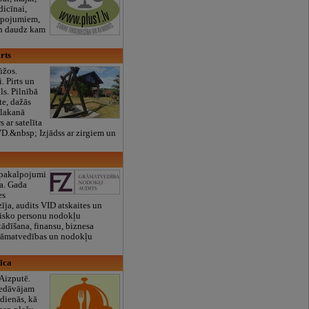
icīnai,
lpojumiem,
un daudz kam
irts
ūžos.
 Pirts un
s. Pilnībā
te, dažās
plakanā
s ar satelīta
D.&nbsp; Izjādss ar zirgiem un
pakalpojumi
a. Gada
es
ja, audits VID atskaites un
izisko personu nodokļu
tādīšana, finansu, biznesa
grāmatvedības un nodokļu
nīca
Aizputē.
iedāvājam
sdienās, kā