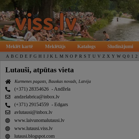
Meklēt kartē
Meklētājs
Katalogs
Sludinājumi
A
B
C
D
E
F
G
H
I
J
K
L
M
N
O
P
R
S
T
U
V
Z
X
Y
W
Q
0
1
2
Lutauši, atpūtas vieta
Kurmenes pagasts, Bauskas novads, Latvija
(+371) 28354626
- Andžela
andzelabrica@inbox.lv
(+371) 29154559
- Edgars
avlutausi@inbox.lv
www.laivunomalutausi.lv
www.lutausi.viss.lv
lutausi.blogspot.com