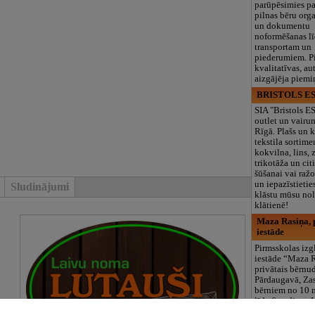
parūpēsimies p
pilnas bēru org
un dokumentu
noformēšanas l
transportam un
piederumiem. Pi
kvalitatīvas, au
aizgājēja piemi
BRISTOLS ES
SIA "Bristols 
outlet un vairu
Rīgā. Plašs un k
tekstila sortime
kokvilna, lins, z
trikotāža un ci
šūšanai vai ražo
un iepazīstietie
Sludinājumi
klāstu mūsu nol
klātienē!
Maza Rasiņa, p
iestāde
Pirmsskolas izg
iestāde “Maza 
privātais bērnu
Pārdaugavā, Za
bērniem no 10
līdz 6 gadiem. 
programmas (L