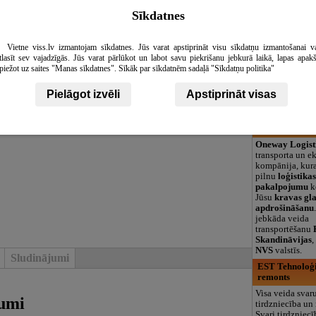
logopēds, speciā
Sīkdatnes
teritorija un 3
Dzērienu servi
Vietne viss.lv izmantojam sīkdatnes. Jūs varat apstiprināt visu sīkdatņu izmantošanai v
Dzērienuserviss.
tlasīt sev vajadzīgās. Jūs varat pārlūkot un labot savu piekrišanu jebkurā laikā, lapas apak
vīna un citu dz
piežot uz saites "Manas sīkdatnes". Sīkāk par sīkdatnēm sadaļā "Sīkdatņu politika"
pildīšanas iekār
dažādiem dzēri
dažādu aprīkoj
Pielāgot izvēli
Apstiprināt visas
sulu, vīna u.c. 
izgatavošanai
Oneway Logist
Oneway Logist
transporta un e
kompānija, kur
pilnu
loģistika
pakalpojumu
k
Jūsu
kravas gl
apdrošināšanu
jebkāda veida
transportēšanu
Skandināvijas
NVS
valstīs.
Sludinājumi
EST Tehnoloģij
remonts
Visa veida svar
kumi
tirdzniecība un
Svari tirdzniecī