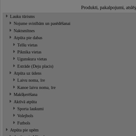
Produkti, pakalpojumi, atslē
Lauku tūrisms
Nojume svinībām un pasēdēšanai
Naktsmītnes
Atpūta pie dabas
Telšu vietas
Piknika vietas
Ugunskura vietas
Estrāde (Deju placis)
Atpūta uz ūdens
Laivu noma, īre
Kanoe laivu noma, īre
Makšķerēšana
Aktīvā atpūta
Sporta laukumi
Volejbols
Futbols
Atpūta pie upēm