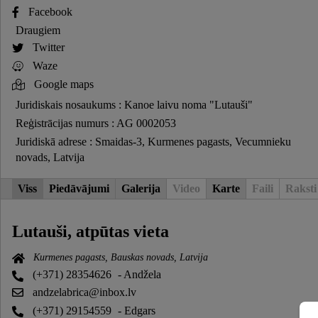
Facebook
Draugiem
Twitter
Waze
Google maps
Juridiskais nosaukums : Kanoe laivu noma "Lutauši"
Reģistrācijas numurs : AG 0002053
Juridiskā adrese : Smaidas-3, Kurmenes pagasts, Vecumnieku
novads, Latvija
Viss
Piedāvājumi
Galerija
Video
Karte
Faili
Raksti
Lutauši, atpūtas vieta
Kurmenes pagasts, Bauskas novads, Latvija
(+371) 28354626
- Andžela
andzelabrica@inbox.lv
(+371) 29154559
- Edgars