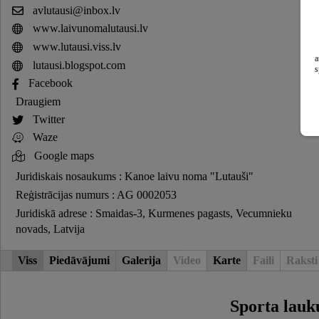
avlutausi@inbox.lv
www.laivunomalutausi.lv
www.lutausi.viss.lv
a
lutausi.blogspot.com
s
Facebook
Draugiem
Twitter
Waze
Google maps
Juridiskais nosaukums : Kanoe laivu noma "Lutauši"
Reģistrācijas numurs : AG 0002053
Juridiskā adrese : Smaidas-3, Kurmenes pagasts, Vecumnieku
novads, Latvija
Viss
Piedāvājumi
Galerija
Video
Karte
Faili
Raksti
Sporta lau