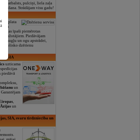
lais atbalsts, pulciņi, liela zaļa
x ēdināšana. Strādājam visu gadu!
ss
ai
lv izplata
šā
ērienu
tas, kas īpaši piemērotas
enu ražotājiem. Piedāvājam
umu augļu un ogu apstrādei,
alkoholisko dzērienu
ics, SIA
ics
uzticama
kspedīcijas
a piedāvā
s
ompleksu,
abāšanu
un
. Garantējam
Eiropas
,
,
Āzijas
un
as, SIA, svaru tirdzniecība un
u
 remonts.
bai, mājai,