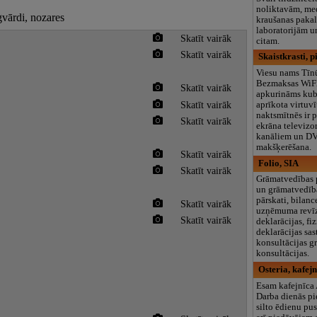
noliktavām, med
gvārdi, nozares
kraušanas paka
laboratorijām 
Skatīt vairāk
citam.
Skatīt vairāk
Skaistkrasti, p
Viesu nams Tīn
Bezmaksas WiFi.
Skatīt vairāk
apkurināms kubl
Skatīt vairāk
aprīkota virtuvī
naktsmītnēs ir 
Skatīt vairāk
ekrāna televizor
kanāliem un DV
makšķerēšana.
Skatīt vairāk
Folio, SIA
Skatīt vairāk
Grāmatvedības 
un grāmatvedīb
pārskati, bilanc
Skatīt vairāk
uzņēmuma revīzī
Skatīt vairāk
deklarācijas, f
deklarācijas sas
konsultācijas 
konsultācijas.
Osteria, kafej
Esam kafejnīca 
Darba dienās p
silto ēdienu pu