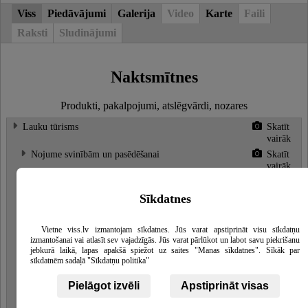
Viss
Piedāvājumi
Galerija
Video
Karte
Faili
Raksti
Sludinājumi
Naktsmītnes
Produkti, pakalpojumi, atslēgvārdi, nozares
Lauku tūrisms
Skatīt
vairāk
Nojume svinībām un pasēdēšanai
Skatīt
vairāk
Naktsmītnes
Sīkdatnes
Atpūta pie dabas
Skatīt
vairāk
Telšu vietas
Skatīt
Vietne viss.lv izmantojam sīkdatnes. Jūs varat apstiprināt visu sīkdatņu
vairāk
izmantošanai vai atlasīt sev vajadzīgās. Jūs varat pārlūkot un labot savu piekrišanu
jebkurā laikā, lapas apakšā spiežot uz saites "Manas sīkdatnes". Sīkāk par
Piknika vietas
Skatīt
sīkdatnēm sadaļā "Sīkdatņu politika"
vairāk
Ugunskura vietas
Pielāgot izvēli
Apstiprināt visas
Estrāde (Deju placis)
Skatīt