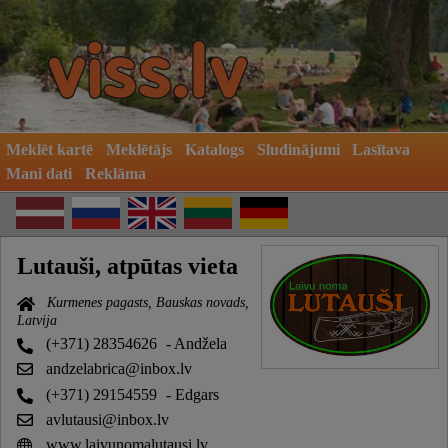
Meklēt kartē
Meklētājs
Katalogs
Sludinājumi
Lasītava
Mani dati
Reklāma
Lutauši, atpūtas vieta
Kurmenes pagasts, Bauskas novads,
Latvija
(+371) 28354626
- Andžela
andzelabrica@inbox.lv
(+371) 29154559
- Edgars
avlutausi@inbox.lv
www.laivunomalutausi.lv