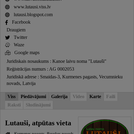
www.lutausi.viss.lv
lutausi.blogspot.com
Facebook
Draugiem
Twitter
Waze
Google maps
Juridiskais nosaukums : Kanoe laivu noma "Lutauši"
Reģistrācijas numurs : AG 0002053
Juridiskā adrese : Smaidas-3, Kurmenes pagasts, Vecumnieku
novads, Latvija
Viss
Piedāvājumi
Galerija
Video
Karte
Faili
Raksti
Sludinājumi
Lutauši, atpūtas vieta
Kurmenes pagasts, Bauskas novads,