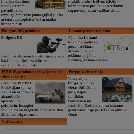
interjers dos jums
struktūrfondu -
ESF un ERAF
-
iespēju teicami
līdzfinansēto projektu pieteikumu
pavadīt laiku
sagatavošanas un vadības ciklu.
omulīgā atmosfērā jaunā guļbaļķu ēkā
ar terasi un nopērties īstā ar malku
kurinātā pirtī.
Poligons DK, peintbols
Lottand prezentreklāma
Poligons DK
Aģentūra
Lottand
.
Reklāma, apdruka,
prezentreklāma,
dizains, vizuālā
reklāma, apģērbu
Peintbols,ekstremālā vidē bijušajā kara
apdruka, reklāmas idejas.
bāzē,ar papildus uzstādītiem
šķēršļiem!Krievu pirts
PIF PAF, peintbola parks, sporta un
Purgaiļi, viesu māja
atpūtas centrs
Viesu mājas
Peintbola
PIF PAF
.
Purgaiļi
. Gultas
Piedāvājam sporta
vietas, ēdināšana,
spēles un azartiskas
pirts, telpas
aizraušanās
svinībām,
apvienojumu –
konferenču un
peintbolu
. Ietaupiet
semināru rīkošana, sporta laukums,
savu laiku un degvielu:mēs esam tikai
peldēšanas iespējas, telšu un piknika
20 km no Rīgas centra.
vietas.
Visi banneri