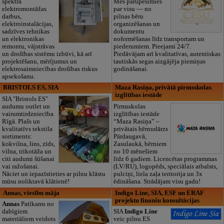
spektra
Mēs parūpēsimies
elektromontāžas
par visu — no
darbus,
pilnas bēru
elektroinstalācijas,
organizēšanas un
sadzīves tehnikas
dokumentu
un elektronikas
noformēšanas līdz transportam un
remontu, vājstrāvas
piederumiem. Pieejami 24/7.
un drošības sistēmu izbūvi, kā arī
Piedāvājam arī kvalitatīvas, autentiskas
projektēšanu, mērījumus un
tautiskās segas aizgājēja piemiņas
elektrosaimniecības drošības riskus
godināšanai.
apsekošanu.
BRISTOLS ES, SIA
Maza Rasiņa, privātā pirmsskolas
izglītības iestāde
SIA "Bristols ES"
audumu outlet un
Pirmsskolas
vairumtirdzniecība
izglītības iestāde
Rīgā. Plašs un
“Maza Rasiņa” –
kvalitatīvs tekstila
privātais bērnudārzs
sortiments:
Pārdaugavā,
kokvilna, lins, zīds,
Zasulaukā, bērniem
vilna, trikotāža un
no 10 mēnešiem
citi audumi šūšanai
līdz 6 gadiem. Licencētas programmas
vai ražošanai.
(LV/RU), logopēds, speciālais atbalsts,
Nāciet un iepazīstieties ar pilnu klāstu
pulciņi, liela zaļa teritorija un 3x
mūsu noliktavā klātienē!
ēdināšana. Strādājam visu gadu!
Annas, viesību māja
Indigo Line, SIA, ESF un ERAF
projektu finanšu konsultācijas
Annas
Patīkams no
dabīgiem
SIA
Indigo Line
materiāliem veidots
veic pilnu ES