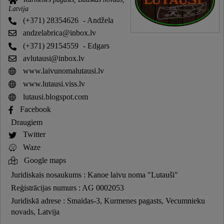
Latvija
(+371) 28354626
- Andžela
andzelabrica@inbox.lv
(+371) 29154559
- Edgars
avlutausi@inbox.lv
www.laivunomalutausi.lv
www.lutausi.viss.lv
lutausi.blogspot.com
Facebook
Draugiem
Twitter
Waze
Google maps
Juridiskais nosaukums : Kanoe laivu noma "Lutauši"
Reģistrācijas numurs : AG 0002053
Juridiskā adrese : Smaidas-3, Kurmenes pagasts, Vecumnieku
novads, Latvija