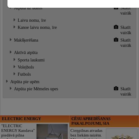
vairāk
Atpūta uz ūdens
Skatīt
vairāk
Laivu noma, īre
Kanoe laivu noma, īre
Skatīt
vairāk
Makšķerēšana
Skatīt
vairāk
Aktīvā atpūta
Sporta laukumi
Volejbols
Futbols
Atpūta pie upēm
Atpūta pie Mēmeles upes
Skatīt
vairāk
ELECTRIC ENERGY
CĒSU APBEDĪŠANAS
PAKALPOJUMI, SIA
"ELECTRIC
ENERGY Kandava"
Cieņpilnas atvadas
piedāvā pilna
bez liekām raizēm.