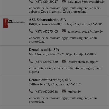
(+371) 29430927
balvi.mvc@zobuveseliba.lv
Zobārstniecība, stomatoloģija, mutes higiēna, Zobārsti,
zobārsts, Zobu higiēnisti, Zobu protezēšana
AZL Zobārstniecība, SIA
Krišjāņa Barona iela 88, 1. stāvs, Rīga, Latvija, LV-1001
(+371) 67275405
zanelavrinovica@inbox.lv
Zobārstniecība, stomatoloģija, mutes higiēna, Zobu
protezēšana
Dentālā studija, SIA
Mazā Nometņu iela 57 - 21, Rīga, Latvija, LV-1002
(+371) 29507520
info@dentalastudija.lv
Zobu protezēšana, Zobārstniecība, stomatoloģija, mutes
higiēna
Dentālā dizaina studija, SIA
Tallinas iela 49, Rīga, Latvija, LV-1012
(+371) 67299538
rzt@rzt.lv
Zobārstniecība, stomatoloģija, mutes higiēna, Zobu
protezēšana