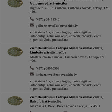
Gulbenes pārstāvniecība
Rīgas iela 32 - 16, Gulbene, Gulbenes novads, Latvija, LV-
4401
(+371) 64471340
gulbene.mvc@zobuveseliba.lv
Zobārstniecība, stomatoloģija, mutes higiēna,
Ortodontija, zobu korekcija, Zobārsti, zobārsts, Zobu
higiēnisti, Zobu protezēšana
Ziemeļaustrumu Latvijas Mutes veselības centrs,
Limbažu pārstāvniecība
Klostera iela 4a, Limbaži, Limbažu novads, Latvija, LV-
4001
(+371) 64070508
limbazi.mvc@zobuveseliba.lv
Zobārstniecība, stomatoloģija, mutes higiēna,
Ortodontija, zobu korekcija, Zobārsti, zobārsts, Zobu
higiēnisti, Zobu protezēšana
Ziemeļaustrumu Latvijas Mutes veselības centrs,
Balvu pārstāvniecība
Krasta iela 1, Balvi, Balvu novads, Latvija, LV-4501