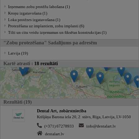
Izņemamo zobu protēžu labošana (1)
Kroņu izgatavošana (1)
Loka protēzes izgatavošana (1)
Protezēšana uz implantiem, zobu implanti (6)
Tilti un citu veidu izņemamas un fiksētas konstrukcijas (1)
"Zobu protezēšana" Sadalījums pa adresēm
Latvija (19)
Kartē atrasti :
18 rezultāti
Rezultāti (19)
Dental Art, zobārstniecība
Krišjāņa Barona iela 20, 2. stāvs, Rīga, Latvija, LV-1050
(+371) 67278933
info@dentalart.lv
dentalart.lv