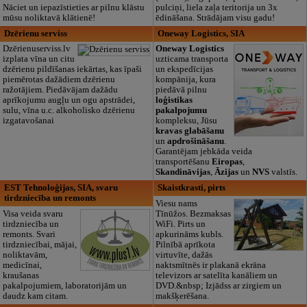
Nāciet un iepazīstieties ar pilnu klāstu
pulciņi, liela zaļa teritorija un 3x
mūsu noliktavā klātienē!
ēdināšana. Strādājam visu gadu!
Dzērienu serviss
Oneway Logistics, SIA
Dzērienuserviss.lv
Oneway Logistics
izplata vīna un citu
uzticama transporta
dzērienu pildīšanas iekārtas, kas īpaši
un ekspedīcijas
piemērotas dažādiem dzērienu
kompānija, kura
ražotājiem. Piedāvājam dažādu
piedāvā pilnu
aprīkojumu augļu un ogu apstrādei,
loģistikas
sulu, vīna u.c. alkoholisko dzērienu
pakalpojumu
izgatavošanai
kompleksu, Jūsu
kravas glabāšanu
un
apdrošināšanu
.
Garantējam jebkāda veida
transportēšanu
Eiropas
,
Skandināvijas
,
Āzijas
un
NVS
valstīs.
EST Tehnoloģijas, SIA, svaru
Skaistkrasti, pirts
tirdzniecība un remonts
Viesu nams
Visa veida svaru
Tīnūžos. Bezmaksas
tirdzniecība un
WiFi. Pirts un
remonts. Svari
apkurināms kubls.
tirdzniecībai, mājai,
Pilnībā aprīkota
noliktavām,
virtuvīte, dažās
medicīnai,
naktsmītnēs ir plakanā ekrāna
kraušanas
televizors ar satelīta kanāliem un
pakalpojumiem, laboratorijām un
DVD.&nbsp; Izjādss ar zirgiem un
daudz kam citam.
makšķerēšana.