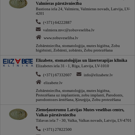
Valmieras pārstāvniecība
Bastiona iela 24, Valmiera, Valmieras novads, Latvija, LV-
4201
(+371) 64222887
valmiera.mvc@zobuveseliba.lv
www.zobuveseliba.lv
Zobārstniecība, stomatoloģija, mutes higiēna, Zobu
higiēnisti, Zobārsti, zobārsts, Zobu protezēšana
Elizabete, stomatoloģijas un lāzerterapijas klīnika
Elizabetes iela 31 - 1, Rīga, Latvija, LV-1010
(+371) 67332607
info@elizabete.lv
elizabete.lv
Zobārstniecība, stomatoloģija, mutes higiēna,
Protezēšana uz implantiem, zobu implanti, Parodonts,
parodontozes ārstēšana, Ķirurģija, Zobu protezēšana
Ziemeļaustrumu Latvijas Mutes veselības centrs,
Valkas pārstāvniecība
Tālavas iela 7 - 30, Valka, Valkas novads, Latvija, LV-4701
(+371) 27822500