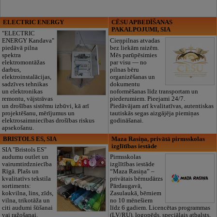
ELECTRIC ENERGY
CĒSU APBEDĪŠANAS
PAKALPOJUMI, SIA
"ELECTRIC
ENERGY Kandava"
Cieņpilnas atvadas
piedāvā pilna
bez liekām raizēm.
spektra
Mēs parūpēsimies
elektromontāžas
par visu — no
darbus,
pilnas bēru
elektroinstalācijas,
organizēšanas un
sadzīves tehnikas
dokumentu
un elektronikas
noformēšanas līdz transportam un
remontu, vājstrāvas
piederumiem. Pieejami 24/7.
un drošības sistēmu izbūvi, kā arī
Piedāvājam arī kvalitatīvas, autentiskas
projektēšanu, mērījumus un
tautiskās segas aizgājēja piemiņas
elektrosaimniecības drošības riskus
godināšanai.
apsekošanu.
BRISTOLS ES, SIA
Maza Rasiņa, privātā pirmsskolas
izglītības iestāde
SIA "Bristols ES"
audumu outlet un
Pirmsskolas
vairumtirdzniecība
izglītības iestāde
Rīgā. Plašs un
“Maza Rasiņa” –
kvalitatīvs tekstila
privātais bērnudārzs
sortiments:
Pārdaugavā,
kokvilna, lins, zīds,
Zasulaukā, bērniem
vilna, trikotāža un
no 10 mēnešiem
citi audumi šūšanai
līdz 6 gadiem. Licencētas programmas
vai ražošanai.
(LV/RU), logopēds, speciālais atbalsts,