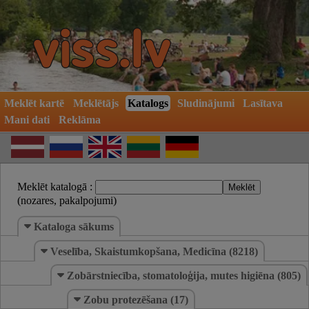
Meklēt kartē
Meklētājs
Katalogs
Sludinājumi
Lasītava
Mani dati
Reklāma
Meklēt katalogā :
(nozares, pakalpojumi)
Kataloga sākums
Veselība, Skaistumkopšana, Medicīna (8218)
Zobārstniecība, stomatoloģija, mutes higiēna (805)
Zobu protezēšana (17)