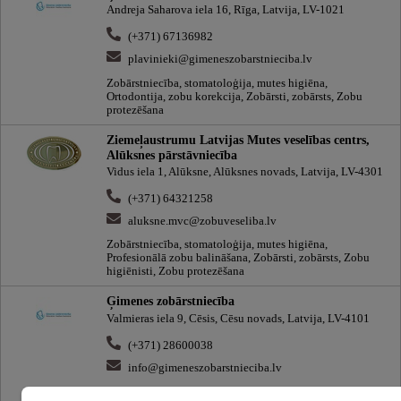
Andreja Saharova iela 16, Rīga, Latvija, LV-1021
(+371) 67136982
plavinieki@gimeneszobarstnieciba.lv
Zobārstniecība, stomatoloģija, mutes higiēna,
Ortodontija, zobu korekcija, Zobārsti, zobārsts, Zobu
protezēšana
Ziemeļaustrumu Latvijas Mutes veselības centrs,
Alūksnes pārstāvniecība
Vidus iela 1, Alūksne, Alūksnes novads, Latvija, LV-4301
(+371) 64321258
aluksne.mvc@zobuveseliba.lv
Zobārstniecība, stomatoloģija, mutes higiēna,
Profesionālā zobu balināšana, Zobārsti, zobārsts, Zobu
higiēnisti, Zobu protezēšana
Ģimenes zobārstniecība
Valmieras iela 9, Cēsis, Cēsu novads, Latvija, LV-4101
(+371) 28600038
info@gimeneszobarstnieciba.lv
Zobārstniecība, stomatoloģija, mutes higiēna,