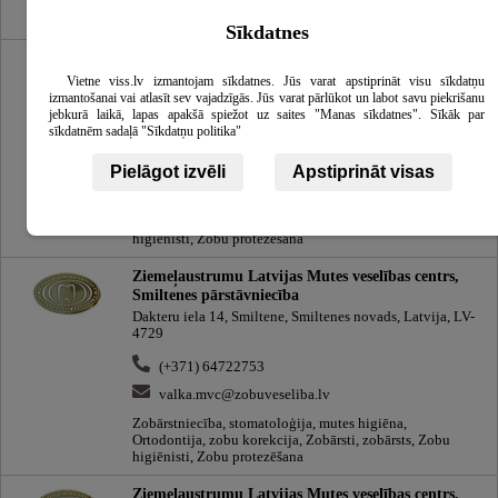
Ortodontija, zobu korekcija, Zobārsti, zobārsts, Zobu
protezēšana
Sīkdatnes
Ziemeļaustrumu Latvijas Mutes veselības centrs,
Madonas pārstāvniecība
Vietne viss.lv izmantojam sīkdatnes. Jūs varat apstiprināt visu sīkdatņu
izmantošanai vai atlasīt sev vajadzīgās. Jūs varat pārlūkot un labot savu piekrišanu
Saieta laukums 10, Madona, Madonas novads, Latvija, LV-
jebkurā laikā, lapas apakšā spiežot uz saites "Manas sīkdatnes". Sīkāk par
4801
sīkdatnēm sadaļā "Sīkdatņu politika"
(+371) 64821476
Pielāgot izvēli
Apstiprināt visas
madona.mvc@zobuveseliba.lv
Zobārstniecība, stomatoloģija, mutes higiēna,
Ortodontija, zobu korekcija, Zobārsti, zobārsts, Zobu
higiēnisti, Zobu protezēšana
Ziemeļaustrumu Latvijas Mutes veselības centrs,
Smiltenes pārstāvniecība
Dakteru iela 14, Smiltene, Smiltenes novads, Latvija, LV-
4729
(+371) 64722753
valka.mvc@zobuveseliba.lv
Zobārstniecība, stomatoloģija, mutes higiēna,
Ortodontija, zobu korekcija, Zobārsti, zobārsts, Zobu
higiēnisti, Zobu protezēšana
Ziemeļaustrumu Latvijas Mutes veselības centrs,