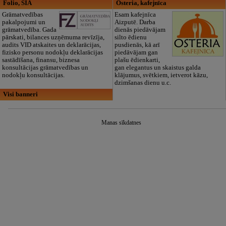
Folio, SIA
Osteria, kafejnīca
Grāmatvedības
Esam kafejnīca
pakalpojumi un
Aizputē. Darba
grāmatvedība. Gada
dienās piedāvājam
pārskati, bilances uzņēmuma revīzīja,
silto ēdienu
audits VID atskaites un deklarācijas,
pusdienās, kā arī
fizisko personu nodokļu deklarācijas
piedāvājam gan
sastādīšana, finansu, biznesa
plašu ēdienkarti,
konsultācijas grāmatvedības un
gan elegantus un skaistus galda
nodokļu konsultācijas.
klājumus, svētkiem, ietverot kāzu,
dzimšanas dienu u.c.
Visi banneri
Manas sīkdatnes