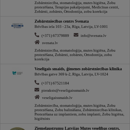
Zobārstniecība, stomatoloģija, mutes higiēna, Zobu
protezēšana, Terapijas pakalpojumi, Medicīnas centri,
Zobārsti, zobārsts, Ortodontija, zobu korekcija
Zobārstniecības centrs Svenata
Brīvības iela 103 - 23a, Rīga, Latvija, LV-1001
(+371) 67379889
info@svenata.lv
svenata.lv
Zobārstniecība, stomatoloģija, mutes higiēna, Zobu
protezēšana, Zobārsti, zobārsts, Ortodontija, zobu
korekcija
Veselīgais smaids, ģimenes zobārstniecības klīnika
Brīvības gatve 369 k-2, Rīga, Latvija, LV-1024
(+371) 67521184
pieraksts@veseligaissmaids.lv
veseligaissmaids.lv
Zobārstniecība, stomatoloģija, mutes higiēna, Zobu
protezēšana, Zobu balināšana, Zobārstniecības klīnikas,
Protezēšana uz implantiem, zobu implanti, Zobu higiēna,
higiēnists
Ziemeļaustrumu Latvijas Mutes veselības centrs,