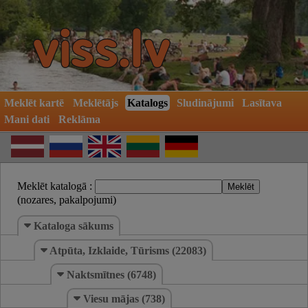
Meklēt kartē
Meklētājs
Katalogs
Sludinājumi
Lasītava
Mani dati
Reklāma
Meklēt katalogā :
(nozares, pakalpojumi)
Kataloga sākums
Atpūta, Izklaide, Tūrisms (22083)
Naktsmītnes (6748)
Viesu mājas (738)