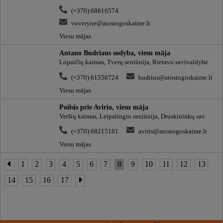
(+370) 68610574
voveryne@atostogoskaime.lt
Viesu mājas
Antano Budriaus sodyba, viesu māja
Lopaičių kaimas, Tverų seniūnija, Rietavo savivaldybė
(+370) 61550724
budrius@atostogoskaime.lt
Viesu mājas
Poilsis prie Avirio, viesu māja
Veršių kaimas, Leipalingio seniūnija, Druskininkų sav.
(+370) 68215181
aviris@atostogoskaime.lt
Viesu mājas
1
2
3
4
5
6
7
8
9
10
11
12
13
14
15
16
17