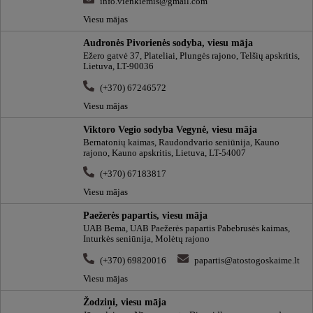
info.vienkiemis@gmail.com
Viesu mājas
Audronės Pivorienės sodyba, viesu māja
Ežero gatvė 37, Plateliai, Plungės rajono, Telšių apskritis,
Lietuva, LT-90036
(+370) 67246572
Viesu mājas
Viktoro Vegio sodyba Vegynė, viesu māja
Bernatonių kaimas, Raudondvario seniūnija, Kauno
rajono, Kauno apskritis, Lietuva, LT-54007
(+370) 67183817
Viesu mājas
Paežerės papartis, viesu māja
UAB Bema, UAB Paežerės papartis Pabebrusės kaimas,
Inturkės seniūnija, Molėtų rajono
(+370) 69820016
papartis@atostogoskaime.lt
Viesu mājas
Žodziņi, viesu māja