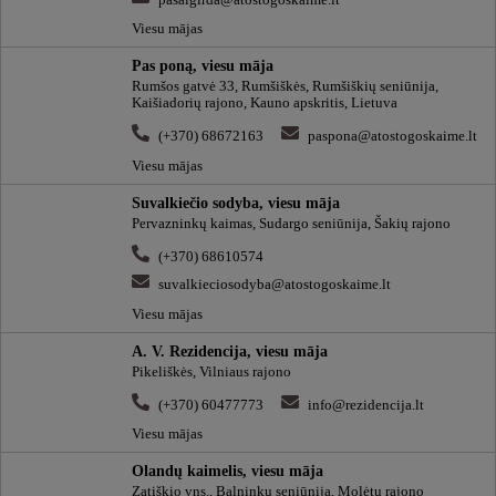
Viesu mājas
Pas poną, viesu māja
Rumšos gatvė 33, Rumšiškės, Rumšiškių seniūnija,
Kaišiadorių rajono, Kauno apskritis, Lietuva
(+370) 68672163
paspona@atostogoskaime.lt
Viesu mājas
Suvalkiečio sodyba, viesu māja
Pervazninkų kaimas, Sudargo seniūnija, Šakių rajono
(+370) 68610574
suvalkieciosodyba@atostogoskaime.lt
Viesu mājas
A. V. Rezidencija, viesu māja
Pikeliškės, Vilniaus rajono
(+370) 60477773
info@rezidencija.lt
Viesu mājas
Olandų kaimelis, viesu māja
Zatiškio vns., Balninkų seniūnija, Molėtų rajono