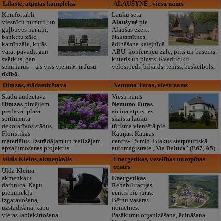
Lilaste, atpūtas komplekss
ALAUŠYNĖ , viesu nams
Komfortabli
Lauku sēta
viesnīcu numuri, un
Alaušynė
pie
guļbūves namiņi,
Alaušas ezera.
banketu zāle,
Naktsmītnes,
kamīnzāle, kurās
ēdināšana kafejnīcā
varat pavadīt gan
ABU, konferenču zāle, pirts un baseins,
svētkus, gan
kuteris un plosts. Kvadricikli,
seminārus – tas viss vienmēr ir Jūsu
velosipēdi, biljards, teniss, basketbols.
rīcībā.
Dimzas, stādaudzētava
Nemuno Turas, viesu nams
Stādu audzētava
Viesu nams
Dimzas
pircējiem
Nemuno Turas
piedāvā: plašā
aicina atpūsties
sortimentā
skaistā lauku
dekoratīvos stādus.
tūrisma viensētā pie
Floristikas
Kauņas. Kauņas
materiālus. Izstrādājam un realizējam
centrs- 15 min. Blakus starptautiskā
apzaļumošanas projektus.
automaģistrāle „Via Baltica” (E67, A5).
Uldis Kleins, akmeņkalis
Energetikas, veselības un atpūtas
centrs
Ulda Kleina
akmeņkaļu
Energetikas
.
darbnīca. Kapu
Rehabilitācijas
pieminekļu
centrs pie jūras.
izgatavošana,
Bērnu vasaras
uzstādīšana, kapu
nometnes.
vietas labiekārtošana.
Pasākumu organizēšana, ēdināšana.