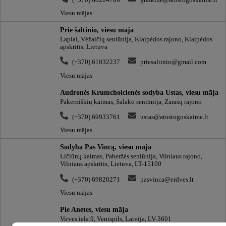
Viesu mājas
Prie šaltinio, viesu māja
Lapiai, Vėžaičių seniūnija, Klaipėdos rajono, Klaipėdos
apskritis, Lietuva
(+370) 61032237
priesaltinio@gmail.com
Viesu mājas
Audronės Krumcholcienės sodyba Ustas, viesu māja
Pakerniškių kaimas, Salako seniūnija, Zarasų rajono
(+370) 69933761
ustas@atostogoskaime.lt
Viesu mājas
Sodyba Pas Vincą, viesu māja
Ličiūnų kaimas, Paberžės seniūnija, Vilniaus rajono,
Vilniaus apskritis, Lietuva, LT-15100
(+370) 69820271
pasvinca@erdves.lt
Viesu mājas
Pie Anetes, viesu māja
Virves iela 9, Ventspils, Latvija, LV-3601