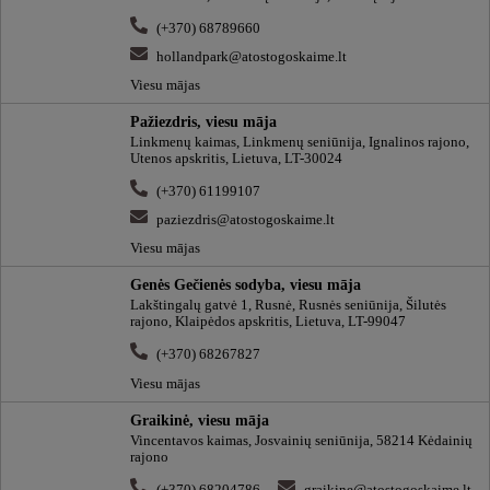
(+370) 68789660
hollandpark@atostogoskaime.lt
Viesu mājas
Pažiezdris, viesu māja
Linkmenų kaimas, Linkmenų seniūnija, Ignalinos rajono,
Utenos apskritis, Lietuva, LT-30024
(+370) 61199107
paziezdris@atostogoskaime.lt
Viesu mājas
Genės Gečienės sodyba, viesu māja
Lakštingalų gatvė 1, Rusnė, Rusnės seniūnija, Šilutės
rajono, Klaipėdos apskritis, Lietuva, LT-99047
(+370) 68267827
Viesu mājas
Graikinė, viesu māja
Vincentavos kaimas, Josvainių seniūnija, 58214 Kėdainių
rajono
(+370) 68204786
graikine@atostogoskaime.lt