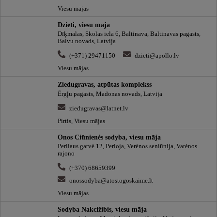
Viesu mājas
Dzieti, viesu māja
Dīķmalas, Skolas iela 6, Baltinava, Baltinavas pagasts,
Balvu novads, Latvija
(+371) 29471150
dzieti@apollo.lv
Viesu mājas
Ziedugravas, atpūtas komplekss
Ērgļu pagasts, Madonas novads, Latvija
ziedugravas@latnet.lv
Pirtis, Viesu mājas
Onos Ciūnienės sodyba, viesu māja
Perliaus gatvė 12, Perloja, Verėnos seniūnija, Varėnos
rajono
(+370) 68659399
onossodyba@atostogoskaime.lt
Viesu mājas
Sodyba Nakcižibis, viesu māja