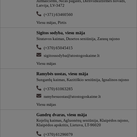
Jūrmalciems, Nīcas pagasts, Dienvidkurzemes novads,
Latvija, LV-3472
(+371) 63460560
Viesu mājas, Pirtis
Sigitos sodyba, viesu māja
Siratavos kaimas, Dusetos seniūnija, Zarasų rajono
(+370) 65045415
sigitossodyba@atostogoskaime.lt
Viesu mājas
Ramybės uostas, viesu māja
Sungardų kaimas, Kazitiškio seniūnija, Ignalinos rajono
(+370) 61063285
ramybesuostas@atostogoskaime.lt
Viesu mājas
Gandrų dvaras, viesu māja
Kojelių kaimas, Agluonėnų seniūnija, Klaipėdos rajono,
Klaipėdos apskritis, Lietuva, LT-96020
(+370) 61296079