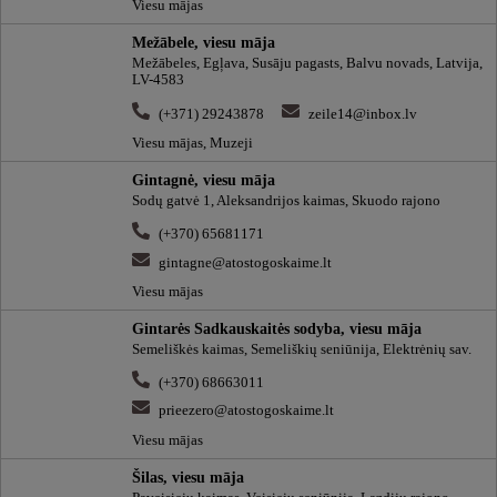
Viesu mājas
Mežābele, viesu māja
Mežābeles, Egļava, Susāju pagasts, Balvu novads, Latvija,
LV-4583
(+371) 29243878
zeile14@inbox.lv
Viesu mājas, Muzeji
Gintagnė, viesu māja
Sodų gatvė 1, Aleksandrijos kaimas, Skuodo rajono
(+370) 65681171
gintagne@atostogoskaime.lt
Viesu mājas
Gintarės Sadkauskaitės sodyba, viesu māja
Semeliškės kaimas, Semeliškių seniūnija, Elektrėnių sav.
(+370) 68663011
prieezero@atostogoskaime.lt
Viesu mājas
Šilas, viesu māja