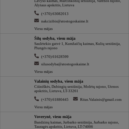
Lavyso kaimas, Marcinkonių seniūnija, Varėnos rajono,
Alytaus apskritis, Lietuva
(+370) 63082013
nakcizibis@atostogoskaime.lt
Viesu mājas
Šilų sodyba, viesu māja
Saulėtekio gatvė 1, Kumžaičių kaimas, Kulių seniūnija,
Plungės rajono
(+370) 61628599
silusodyba@atostogoskaime.lt
Viesu mājas
Valainių sodyba, viesu māja
Ciūniškės, Dubingių seniūnija, Molėtų rajono, Utenos
apskritis, Lietuva, LT-33261
(+370) 61880445
Ritas.Valainis@gmail.com
Viesu mājas
Voverynė, viesu māja
Bandzinų kaimas, Jurbarko seniūnija, Jurbarko rajono,
Tauragės apskritis, Lietuva, LT-74006