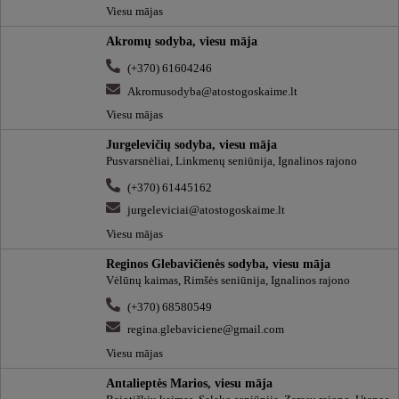
Viesu mājas
Akromų sodyba, viesu māja
(+370) 61604246
Akromusodyba@atostogoskaime.lt
Viesu mājas
Jurgelevičių sodyba, viesu māja
Pusvarsnėliai, Linkmenų seniūnija, Ignalinos rajono
(+370) 61445162
jurgeleviciai@atostogoskaime.lt
Viesu mājas
Reginos Glebavičienės sodyba, viesu māja
Vėlūnų kaimas, Rimšės seniūnija, Ignalinos rajono
(+370) 68580549
regina.glebaviciene@gmail.com
Viesu mājas
Antalieptės Marios, viesu māja