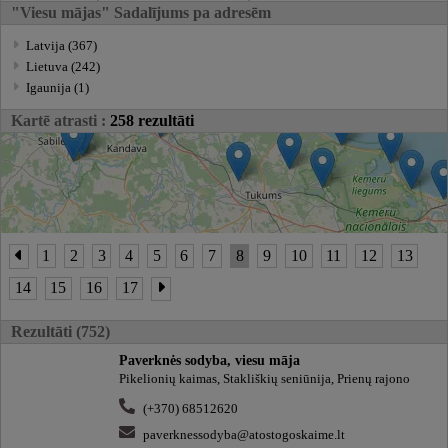
"Viesu mājas" Sadalījums pa adresēm
Latvija (367)
Lietuva (242)
Igaunija (1)
Kartē atrasti :
258 rezultāti
1
2
3
4
5
6
7
8
9
10
11
12
13
14
15
16
17
Rezultāti (752)
Paverknės sodyba, viesu māja
Pikelionių kaimas, Stakliškių seniūnija, Prienų rajono
(+370) 68512620
paverknessodyba@atostogoskaime.lt