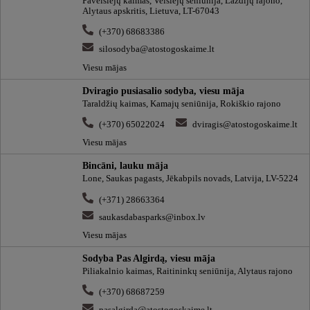
Paveisiejų kaimas, Veisiejų seniūnija, Lazdijų rajono,
Alytaus apskritis, Lietuva, LT-67043
(+370) 68683386
silosodyba@atostogoskaime.lt
Viesu mājas
Dviragio pusiasalio sodyba, viesu māja
Taraldžių kaimas, Kamajų seniūnija, Rokiškio rajono
(+370) 65022024
dviragis@atostogoskaime.lt
Viesu mājas
Bincāni, lauku māja
Lone, Saukas pagasts, Jēkabpils novads, Latvija, LV-5224
(+371) 28663364
saukasdabasparks@inbox.lv
Viesu mājas
Sodyba Pas Algirdą, viesu māja
Piliakalnio kaimas, Raitininkų seniūnija, Alytaus rajono
(+370) 68687259
pasalgirda@atostogoskaime.lt