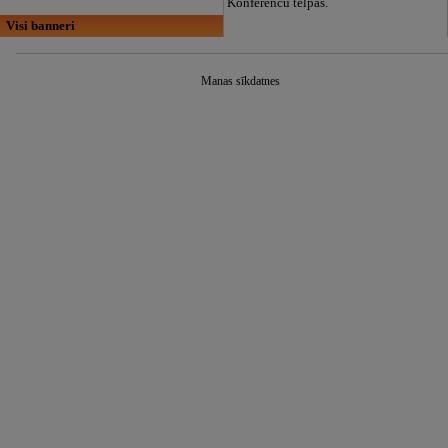
Konferenču telpas.
Visi banneri
Manas sīkdatnes