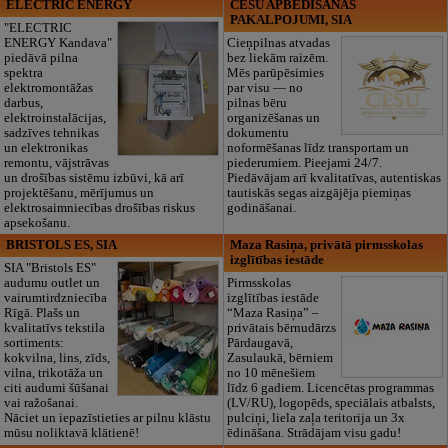
ELECTRIC ENERGY
CĒSU APBEDĪŠANAS
PAKALPOJUMI, SIA
"ELECTRIC
ENERGY Kandava"
Cieņpilnas atvadas
piedāvā pilna
bez liekām raizēm.
spektra
Mēs parūpēsimies
elektromontāžas
par visu — no
darbus,
pilnas bēru
elektroinstalācijas,
organizēšanas un
sadzīves tehnikas
dokumentu
un elektronikas
noformēšanas līdz transportam un
remontu, vājstrāvas
piederumiem. Pieejami 24/7.
un drošības sistēmu izbūvi, kā arī
Piedāvājam arī kvalitatīvas, autentiskas
projektēšanu, mērījumus un
tautiskās segas aizgājēja piemiņas
elektrosaimniecības drošības riskus
godināšanai.
apsekošanu.
BRISTOLS ES, SIA
Maza Rasiņa, privātā pirmsskolas
izglītības iestāde
SIA "Bristols ES"
audumu outlet un
Pirmsskolas
vairumtirdzniecība
izglītības iestāde
Rīgā. Plašs un
“Maza Rasiņa” –
kvalitatīvs tekstila
privātais bērnudārzs
sortiments:
Pārdaugavā,
kokvilna, lins, zīds,
Zasulaukā, bērniem
vilna, trikotāža un
no 10 mēnešiem
citi audumi šūšanai
līdz 6 gadiem. Licencētas programmas
vai ražošanai.
(LV/RU), logopēds, speciālais atbalsts,
Nāciet un iepazīstieties ar pilnu klāstu
pulciņi, liela zaļa teritorija un 3x
mūsu noliktavā klātienē!
ēdināšana. Strādājam visu gadu!