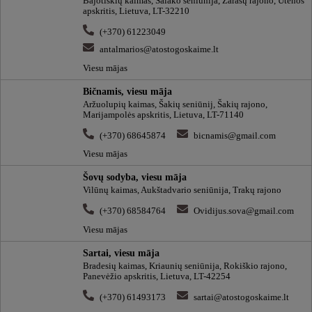
Bajotiškių kaimas, Salako seniūnija, Zarasų rajono, Utenos
apskritis, Lietuva, LT-32210
(+370) 61223049
antalmarios@atostogoskaime.lt
Viesu mājas
Bičnamis, viesu māja
Aržuolupių kaimas, Šakių seniūnij, Šakių rajono,
Marijampolės apskritis, Lietuva, LT-71140
(+370) 68645874
bicnamis@gmail.com
Viesu mājas
Šovų sodyba, viesu māja
Vilūnų kaimas, Aukštadvario seniūnija, Trakų rajono
(+370) 68584764
Ovidijus.sova@gmail.com
Viesu mājas
Sartai, viesu māja
Bradesių kaimas, Kriaunių seniūnija, Rokiškio rajono,
Panevėžio apskritis, Lietuva, LT-42254
(+370) 61493173
sartai@atostogoskaime.lt