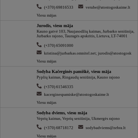
(+370) 69816533
verube@atostogoskaime.lt
Viesu mājas
Jurodis, viesu māja
Kauno gatvė 103, Naujasodžių kaimas, Jurbarko seniūnija,
Jurbarko rajono, Tauragės apskritis, Lietuva, LT-74001
(+370) 65091000
kristina@jurbarkas.omnitel.net; jurodis@atostogosk
Viesu mājas
Sodyba Kačerginės pamiškė, viesu māja
Pyplių kaimas, Ringaudų seniūnija, Kauno rajono
(+370) 61546335
kacerginespamiske@atostogoskaime.lt
Viesu mājas
Sodyba dviems, viesu māja
Veprių kaimas, Veprių seniūnija, Ukmergės rajono
(+370) 68718172
sodybadviems@zebra.lt
Viesu mājas