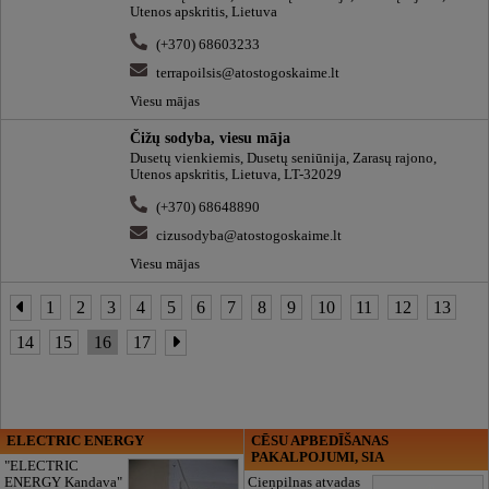
Utenos apskritis, Lietuva
(+370) 68603233
terrapoilsis@atostogoskaime.lt
Viesu mājas
Čižų sodyba, viesu māja
Dusetų vienkiemis, Dusetų seniūnija, Zarasų rajono,
Utenos apskritis, Lietuva, LT-32029
(+370) 68648890
cizusodyba@atostogoskaime.lt
Viesu mājas
1
2
3
4
5
6
7
8
9
10
11
12
13
14
15
16
17
ELECTRIC ENERGY
CĒSU APBEDĪŠANAS
PAKALPOJUMI, SIA
"ELECTRIC
ENERGY Kandava"
Cieņpilnas atvadas