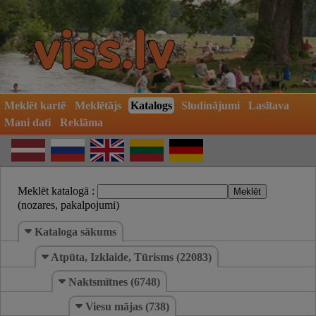
Meklēt kartē
Meklētājs
Katalogs
Sludinājumi
Lasītava
Mani dati
Reklāma
Meklēt katalogā :
(nozares, pakalpojumi)
Kataloga sākums
Atpūta, Izklaide, Tūrisms (22083)
Naktsmītnes (6748)
Viesu mājas (738)