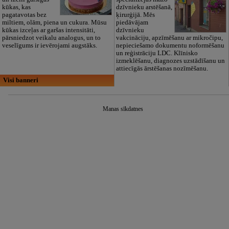
kūkas, kas
dzīvnieku arstēšanā,
pagatavotas bez
ķirurģijā. Mēs
miltiem, olām, piena un cukura. Mūsu
piedāvājam
kūkas izceļas ar garšas intensitāti,
dzīvnieku
pārsniedzot veikalu analogus, un to
vakcināciju, apzīmēšanu ar mikročipu,
veselīgums ir ievērojami augstāks.
nepieciešamo dokumentu noformēšanu
un reģistrāciju LDC. Klīnisko
izmeklēšanu, diagnozes uzstādīšanu un
attiecīgās ārstēšanas nozīmēšanu.
Visi banneri
Manas sīkdatnes