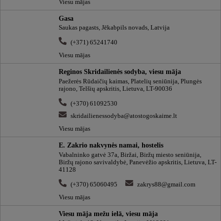
Viesu mājas
Gasa
Saukas pagasts, Jēkabpils novads, Latvija
(+371) 65241740
Viesu mājas
Reginos Skridailienės sodyba, viesu māja
Paežerės Rūdaičių kaimas, Platelių seniūnija, Plungės
rajono, Telšių apskritis, Lietuva, LT-90036
(+370) 61092530
skridailienessodyba@atostogoskaime.lt
Viesu mājas
E. Zakrio nakvynės namai, hostelis
Vabalninko gatvė 37a, Biržai, Biržų miesto seniūnija,
Biržų rajono savivaldybė, Panevėžio apskritis, Lietuva, LT-
41128
(+370) 65060495
zakrys88@gmail.com
Viesu mājas
Viesu māja mežu ielā, viesu māja