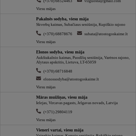
(+370) 68524463
vilguosta@gmail.com
Viesu mājas
Pakalnės sodyba, viesu māja
Skverbų kaimas, Subačiaus seniūnija, Kupiškio rajono
(+370) 68878676
subata@atostogoskaime.lt
Viesu mājas
Elonos sodyba, viesu māja
Aukštakalnio kaimas, Puodžių seniūnija, Varėnos rajono,
Alytaus apskritis, Lietuva, LT-65059
(+370) 68716848
elonossodyba@atostogoskaime.lt
Viesu mājas
Māras muižiņas, viesu māja
Ielejas, Vircavas pagasts, Jelgavas novads, Latvija
(+371) 29804119
Viesu mājas
Vieneri vartai, viesu māja
Vainekių kaimas, Kamajų seniūnija, Rokiškio rajono,