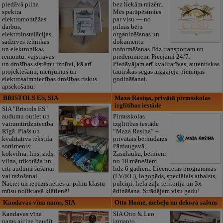
piedāvā pilna
bez liekām raizēm.
spektra
Mēs parūpēsimies
elektromontāžas
par visu — no
darbus,
pilnas bēru
elektroinstalācijas,
organizēšanas un
sadzīves tehnikas
dokumentu
un elektronikas
noformēšanas līdz transportam un
remontu, vājstrāvas
piederumiem. Pieejami 24/7.
un drošības sistēmu izbūvi, kā arī
Piedāvājam arī kvalitatīvas, autentiskas
projektēšanu, mērījumus un
tautiskās segas aizgājēja piemiņas
elektrosaimniecības drošības riskus
godināšanai.
apsekošanu.
BRISTOLS ES, SIA
Maza Rasiņa, privātā pirmsskolas
izglītības iestāde
SIA "Bristols ES"
audumu outlet un
Pirmsskolas
vairumtirdzniecība
izglītības iestāde
Rīgā. Plašs un
“Maza Rasiņa” –
kvalitatīvs tekstila
privātais bērnudārzs
sortiments:
Pārdaugavā,
kokvilna, lins, zīds,
Zasulaukā, bērniem
vilna, trikotāža un
no 10 mēnešiem
citi audumi šūšanai
līdz 6 gadiem. Licencētas programmas
vai ražošanai.
(LV/RU), logopēds, speciālais atbalsts,
Nāciet un iepazīstieties ar pilnu klāstu
pulciņi, liela zaļa teritorija un 3x
mūsu noliktavā klātienē!
ēdināšana. Strādājam visu gadu!
Kandavas vīna nams, SIA
Otto Home, mēbeļu un dekora salons
Kandavas vīna
SIA Otto & Leo
nams aicina baudīt
izmanto