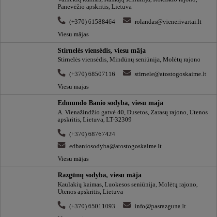
Panevėžio apskritis, Lietuva
(+370) 61588464
rolandas@vienerivartai.lt
Viesu mājas
Stirnelės viensėdis, viesu māja
Stirnelės viensėdis, Mindūnų seniūnija, Molėtų rajono
(+370) 68507116
stirnele@atostogoskaime.lt
Viesu mājas
Edmundo Banio sodyba, viesu māja
A. Vienažindžio gatvė 40, Dusetos, Zarasų rajono, Utenos
apskritis, Lietuva, LT-32309
(+370) 68767424
edbaniosodyba@atostogoskaime.lt
Viesu mājas
Razgūnų sodyba, viesu māja
Kaulakių kaimas, Luokesos seniūnija, Molėtų rajono,
Utenos apskritis, Lietuva
(+370) 65011093
info@pasrazguna.lt