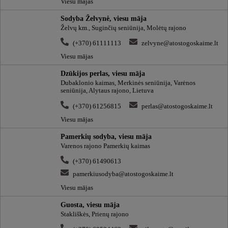
Viesu mājas
Sodyba Želvynė, viesu māja
Želvų km., Suginčių seniūnija, Molėtų rajono
(+370) 61111113
zelvyne@atostogoskaime.lt
Viesu mājas
Dzūkijos perlas, viesu māja
Dubaklonio kaimas, Merkinės seniūnija, Varėnos
seniūnija, Alytaus rajono, Lietuva
(+370) 61256815
perlas@atostogoskaime.lt
Viesu mājas
Pamerkių sodyba, viesu māja
Varenos rajono Pamerkių kaimas
(+370) 61490613
pamerkiusodyba@atostogoskaime.lt
Viesu mājas
Guosta, viesu māja
Stakliškės, Prienų rajono