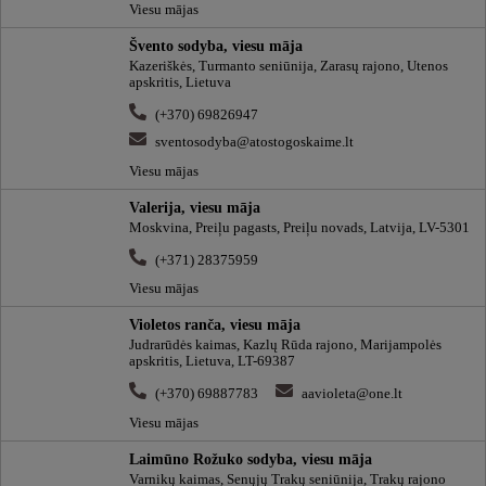
Viesu mājas
Švento sodyba, viesu māja
Kazeriškės, Turmanto seniūnija, Zarasų rajono, Utenos
apskritis, Lietuva
(+370) 69826947
sventosodyba@atostogoskaime.lt
Viesu mājas
Valerija, viesu māja
Moskvina, Preiļu pagasts, Preiļu novads, Latvija, LV-5301
(+371) 28375959
Viesu mājas
Violetos ranča, viesu māja
Judrarūdės kaimas, Kazlų Rūda rajono, Marijampolės
apskritis, Lietuva, LT-69387
(+370) 69887783
aavioleta@one.lt
Viesu mājas
Laimūno Rožuko sodyba, viesu māja
Varnikų kaimas, Senųjų Trakų seniūnija, Trakų rajono