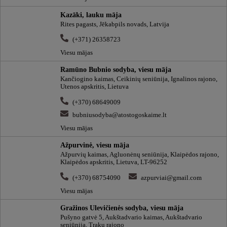
Kazāki, lauku māja
Rites pagasts, Jēkabpils novads, Latvija
(+371) 26358723
Viesu mājas
Ramūno Bubnio sodyba, viesu māja
Kančiogino kaimas, Ceikinių seniūnija, Ignalinos rajono,
Utenos apskritis, Lietuva
(+370) 68649009
bubniusodyba@atostogoskaime.lt
Viesu mājas
Ažpurvinė, viesu māja
Ažpurvių kaimas, Agluonėnų seniūnija, Klaipėdos rajono,
Klaipėdos apskritis, Lietuva, LT-96252
(+370) 68754090
azpurviai@gmail.com
Viesu mājas
Gražinos Ulevičienės sodyba, viesu māja
Pušyno gatvė 5, Aukštadvario kaimas, Aukštadvario
seniūnija, Trakų rajono