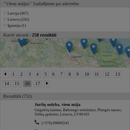
"Viesu mājas" Sadalījums pa adresēm
Latvija (367)
Lietuva (242)
Igaunija (1)
Kartē atrasti :
258 rezultāti
1
2
3
4
5
6
7
8
9
10
11
12
13
14
15
16
17
Rezultāti (752)
Jurčių sodyba, viesu māja
Grigaičių kaimas, Babrungo seniūnijos, Plungės rajono,
Telšių apskritis, Lietuva, LT-90105
(+370) 69809245