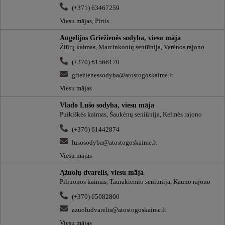
(+371) 63467259
Viesu mājas, Pirtis
Angelijos Griežienės sodyba, viesu māja
Žiūrų kaimas, Marcinkonių seniūnija, Varėnos rajono
(+370) 61566170
griezienessodyba@atostogoskaime.lt
Viesu mājas
Vlado Lušo sodyba, viesu māja
Puikiškės kaimas, Šaukėnų seniūnija, Kelmės rajono
(+370) 61442874
lusosodyba@atostogoskaime.lt
Viesu mājas
Ąžuolų dvarelis, viesu māja
Piliuonos kaimas, Taurakiemio seniūnija, Kauno rajono
(+370) 65082800
azuoludvarelis@atostogoskaime.lt
Viesu mājas