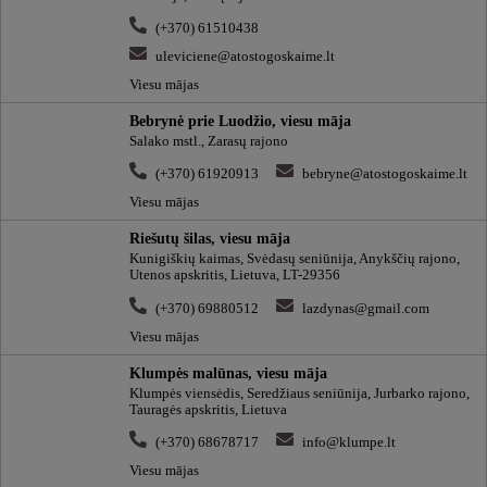
(+370) 61510438
uleviciene@atostogoskaime.lt
Viesu mājas
Bebrynė prie Luodžio, viesu māja
Salako mstl., Zarasų rajono
(+370) 61920913
bebryne@atostogoskaime.lt
Viesu mājas
Riešutų šilas, viesu māja
Kunigiškių kaimas, Svėdasų seniūnija, Anykščių rajono,
Utenos apskritis, Lietuva, LT-29356
(+370) 69880512
lazdynas@gmail.com
Viesu mājas
Klumpės malūnas, viesu māja
Klumpės viensėdis, Seredžiaus seniūnija, Jurbarko rajono,
Tauragės apskritis, Lietuva
(+370) 68678717
info@klumpe.lt
Viesu mājas