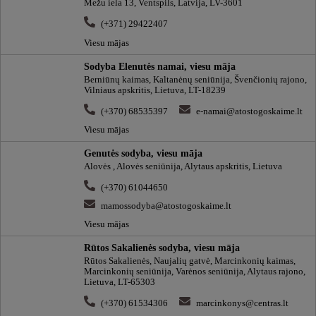
Mežu iela 13, Ventspils, Latvija, LV-3601
(+371) 29422407
Viesu mājas
Sodyba Elenutės namai, viesu māja
Berniūnų kaimas, Kaltanėnų seniūnija, Švenčionių rajono,
Vilniaus apskritis, Lietuva, LT-18239
(+370) 68535397
e-namai@atostogoskaime.lt
Viesu mājas
Genutės sodyba, viesu māja
Alovės , Alovės seniūnija, Alytaus apskritis, Lietuva
(+370) 61044650
mamossodyba@atostogoskaime.lt
Viesu mājas
Rūtos Sakalienės sodyba, viesu māja
Rūtos Sakalienės, Naujalių gatvė, Marcinkonių kaimas,
Marcinkonių seniūnija, Varėnos seniūnija, Alytaus rajono,
Lietuva, LT-65303
(+370) 61534306
marcinkonys@centras.lt