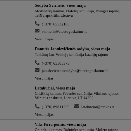
Sodyba Svirnelis, viesu māja
Medsėdžių kaimas, Platelių seniūnija, Plungės rajono,
Telšių apskritis, Lietuva
(+370) 65532100
svirnelis@atostogoskaime.lt
Viesu mājas
Danutės Janulevičienės sodyba, viesu māja
Taikūnų km. Veisiejų seniūnija Lazdijų rajono
(+370) 65505373
janulevicienessodyba@atostogoskaime.lt
Viesu mājas
Latakučiai, viesu māja
Glitiškių kaimas, Paberžės seniūnija, Vilniaus rajono,
Vilniaus apskritis, Lietuva, LT-14292
(+370) 69811239
latakuciai@erdves.lt
Viesu mājas
Vila Terra poilsis, viesu māja
Gruodžių kaimas, Balninkų seniūnija, Molėtų rajono,