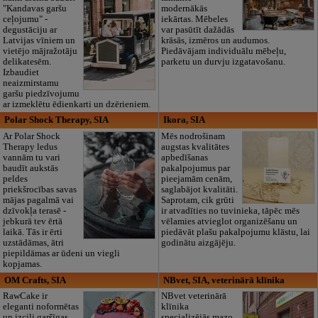
"Kandavas garšu
modernākās
ceļojumu" -
iekārtas. Mēbeles
degustāciju ar
var pasūtīt dažādās
Latvijas vīniem un
krāsās, izmēros un audumos.
vietējo mājražotāju
Piedāvājam individuālu mēbeļu,
delikatesēm.
parketu un durvju izgatavošanu.
Izbaudiet
neaizmirstamu
garšu piedzīvojumu
ar izmeklētu ēdienkarti un dzērieniem.
Polar Shock Therapy, SIA
Ikora, SIA
Ar Polar Shock
Mēs nodrošinam
Therapy ledus
augstas kvalitātes
vannām tu vari
apbedīšanas
baudīt aukstās
pakalpojumus par
peldes
pieejamām cenām,
priekšrocības savas
saglabājot kvalitāti.
mājas pagalmā vai
Saprotam, cik grūti
dzīvokļa terasē -
ir atvadīties no tuvinieka, tāpēc mēs
jebkurā tev ērtā
vēlamies atvieglot organizēšanu un
laikā. Tās ir ērti
piedāvāt plašu pakalpojumu klāstu, lai
uzstādāmas, ātri
godinātu aizgājēju.
piepildāmas ar ūdeni un viegli
kopjamas.
OM Crafts, SIA
NBvet, SIA, veterinārā klīnika
RawCake ir
NBvet veterinārā
eleganti noformētas
klīnika
un izcili garšīgas
specializējās mazo