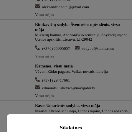
aleksandriahotel@gmail.com
Viesu mājas
Rindzevičių sodyba Šventosios upės slėnis, viesu
māja
Mikierių kaimas, Andrioniškio seniūnija, Anykščių rajono,
Utenos apskritis, Lietuva, LT-29042
(+370) 65905057
sodyba@slenis.com
Viesu mājas
Kamenes, viesu māja
Vēveri, Kārķu pagasts, Valkas novads, Latvija
(+371) 29417661
edmunds.juskevics@navigator.lv
Viesu mājas
Rasos Umarienės sodyba, viesu māja
Inkartai, Utenos seniūnija, Utenos rajono, Utenos apskritis,
Lietuva, LT-28012
(+370) 68648373
Sīkdatnes
rasossodyba@atostogoskaime.lt