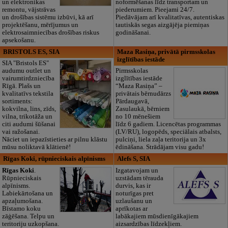
un elektronikas
noformēšanas līdz transportam un
remontu, vājstrāvas
piederumiem. Pieejami 24/7.
un drošības sistēmu izbūvi, kā arī
Piedāvājam arī kvalitatīvas, autentiskas
projektēšanu, mērījumus un
tautiskās segas aizgājēja piemiņas
elektrosaimniecības drošības riskus
godināšanai.
apsekošanu.
BRISTOLS ES, SIA
Maza Rasiņa, privātā pirmsskolas
izglītības iestāde
SIA "Bristols ES"
audumu outlet un
Pirmsskolas
vairumtirdzniecība
izglītības iestāde
Rīgā. Plašs un
“Maza Rasiņa” –
kvalitatīvs tekstila
privātais bērnudārzs
sortiments:
Pārdaugavā,
kokvilna, lins, zīds,
Zasulaukā, bērniem
vilna, trikotāža un
no 10 mēnešiem
citi audumi šūšanai
līdz 6 gadiem. Licencētas programmas
vai ražošanai.
(LV/RU), logopēds, speciālais atbalsts,
Nāciet un iepazīstieties ar pilnu klāstu
pulciņi, liela zaļa teritorija un 3x
mūsu noliktavā klātienē!
ēdināšana. Strādājam visu gadu!
Rīgas Koki, rūpnieciskais alpīnisms
Alefs S, SIA
Rīgas Koki
.
Izgatavojam un
Rūpnieciskais
uzstādam tērauda
alpīnisms.
durvis, kas ir
Labiekārtošana un
noturīgas pret
apzaļumošana.
uzlaušanu un
Bīstamo koku
aprīkotas ar
zāģēšana. Telpu un
labākajiem mūsdienīgākajiem
teritoriju uzkopšana.
aizsardzības līdzekļiem.