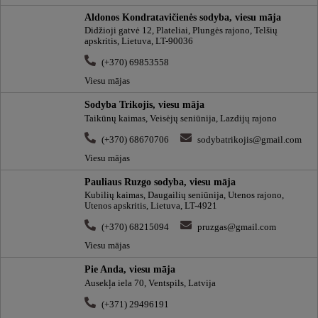
Aldonos Kondratavičienės sodyba, viesu māja
Didžioji gatvė 12, Plateliai, Plungės rajono, Telšių
apskritis, Lietuva, LT-90036
(+370) 69853558
Viesu mājas
Sodyba Trikojis, viesu māja
Taikūnų kaimas, Veisėjų seniūnija, Lazdijų rajono
(+370) 68670706
sodybatrikojis@gmail.com
Viesu mājas
Pauliaus Ruzgo sodyba, viesu māja
Kubilių kaimas, Daugailių seniūnija, Utenos rajono,
Utenos apskritis, Lietuva, LT-4921
(+370) 68215094
pruzgas@gmail.com
Viesu mājas
Pie Anda, viesu māja
Ausekļa iela 70, Ventspils, Latvija
(+371) 29496191