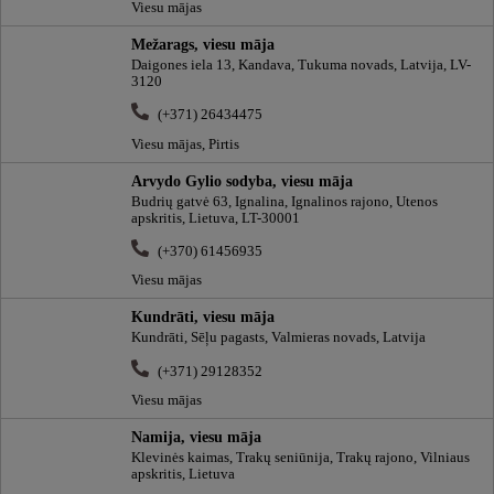
Viesu mājas
Mežarags, viesu māja
Daigones iela 13, Kandava, Tukuma novads, Latvija, LV-
3120
(+371) 26434475
Viesu mājas, Pirtis
Arvydo Gylio sodyba, viesu māja
Budrių gatvė 63, Ignalina, Ignalinos rajono, Utenos
apskritis, Lietuva, LT-30001
(+370) 61456935
Viesu mājas
Kundrāti, viesu māja
Kundrāti, Sēļu pagasts, Valmieras novads, Latvija
(+371) 29128352
Viesu mājas
Namija, viesu māja
Klevinės kaimas, Trakų seniūnija, Trakų rajono, Vilniaus
apskritis, Lietuva