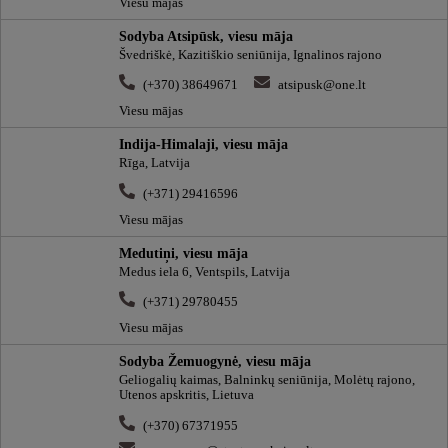
Viesu mājas
Sodyba Atsipūsk, viesu māja
Švedriškė, Kazitiškio seniūnija, Ignalinos rajono
(+370) 38649671
atsipusk@one.lt
Viesu mājas
Indija-Himalaji, viesu māja
Rīga, Latvija
(+371) 29416596
Viesu mājas
Medutiņi, viesu māja
Medus iela 6, Ventspils, Latvija
(+371) 29780455
Viesu mājas
Sodyba Žemuogynė, viesu māja
Geliogalių kaimas, Balninkų seniūnija, Molėtų rajono,
Utenos apskritis, Lietuva
(+370) 67371955