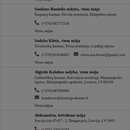
Sauliaus Baniulio sodyba, viesu māja
Šiuparių kaimas, Dovilų seniūnija, Klaipėdos rajono
(+370) 68771518
Viesu mājas
Sodyba Klėtis, viesu māja
Teizininkų kaimas, Teizų seniūnija, Lazdijų rajono
(+370) 61434602
elena.stuckiene@gmail.com
Viesu mājas
Algirdo Košubos sodyba, viesu māja
Gulbiniškių kaimas, Kalvarijos seniūnija, Marijampolės
rajono, Marijampolės apskritis, Lietuva, LT-69330
(+370) 68780084
kosubyne@atostogoskaime.lt
Viesu mājas
Aleksandria, brīvdienu māja
Stacija iela 65/67 - 2, Daugavpils, Latvija, LV-5401
(+371) 27014143