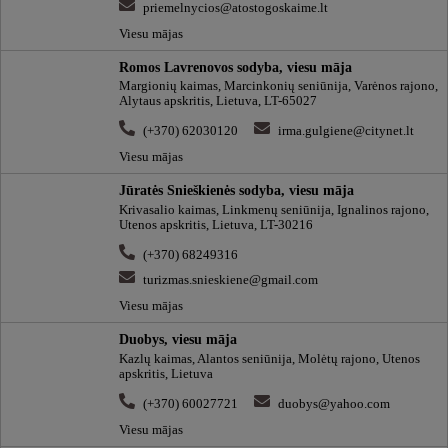
priemelnycios@atostogoskaime.lt
Viesu mājas
Romos Lavrenovos sodyba, viesu māja
Margionių kaimas, Marcinkonių seniūnija, Varėnos rajono,
Alytaus apskritis, Lietuva, LT-65027
(+370) 62030120
irma.gulgiene@citynet.lt
Viesu mājas
Jūratės Snieškienės sodyba, viesu māja
Krivasalio kaimas, Linkmenų seniūnija, Ignalinos rajono,
Utenos apskritis, Lietuva, LT-30216
(+370) 68249316
turizmas.snieskiene@gmail.com
Viesu mājas
Duobys, viesu māja
Kazlų kaimas, Alantos seniūnija, Molėtų rajono, Utenos
apskritis, Lietuva
(+370) 60027721
duobys@yahoo.com
Viesu mājas