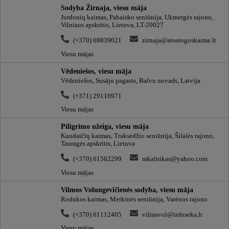
Sodyba Žirnaja, viesu māja
Jurdonių kaimas, Pabaisko seniūnija, Ukmergės rajono,
Vilniaus apskritis, Lietuva, LT-20027
(+370) 69839021
zirnaja@atostogoskaime.lt
Viesu mājas
Vēdeniešos, viesu māja
Vēdeniešos, Susāju pagasts, Balvu novads, Latvija
(+371) 29116971
Viesu mājas
Piligrimo užeiga, viesu māja
Kuodaičių kaimas, Traksėdžio seniūnija, Šilalės rajono,
Tauragės apskritis, Lietuva
(+370) 61562299
mkalnikas@yahoo.com
Viesu mājas
Vilmos Volungevičienės sodyba, viesu māja
Rodukos kaimas, Merkinės seniūnija, Varėnos rajono
(+370) 61112405
vilmavol@infoseka.lt
Viesu mājas