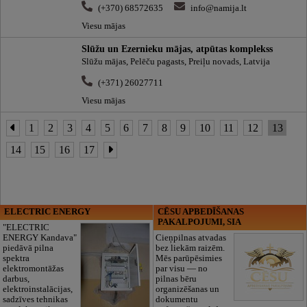
(+370) 68572635
info@namija.lt
Viesu mājas
Slūžu un Ezernieku mājas, atpūtas komplekss
Slūžu mājas, Pelēču pagasts, Preiļu novads, Latvija
(+371) 26027711
Viesu mājas
1
2
3
4
5
6
7
8
9
10
11
12
13
14
15
16
17
ELECTRIC ENERGY
CĒSU APBEDĪŠANAS
PAKALPOJUMI, SIA
"ELECTRIC
ENERGY Kandava"
Cieņpilnas atvadas
piedāvā pilna
bez liekām raizēm.
spektra
Mēs parūpēsimies
elektromontāžas
par visu — no
darbus,
pilnas bēru
elektroinstalācijas,
organizēšanas un
sadzīves tehnikas
dokumentu