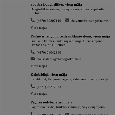
Sodyba Daugirdiškės, viesu māja
Daugirdiškių kaimas, Trakų rajono, Vilniaus apskritis,
Lietuva
(+370) 69807110
daivatut@atostogoskaime.lt
Viesu mājas
Poilsio ir renginių centras Alaušo slėnis, viesu māja
Bikuškio kaimas, Sudeikių seniūnija, Utenos rajono,
Utenos apskritis, Lietuva
(+370) 64042840
alausoslenis@atostogoskaime.lt
Viesu mājas
Kalnbādiņi, viesu māja
Kalnbādiņi, Kauguru pagasts, Valmieras novads, Latvija
(+371) 29277373
Viesu mājas
Pagirės sodyba, viesu māja
Pagirės viensėdis, Kurklių seniūnija, Anykščių rajono
(+370) 62061700
pagire@atostogoskaime.lt