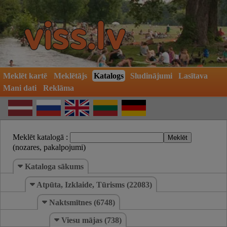
Meklēt kartē
Meklētājs
Katalogs
Sludinājumi
Lasītava
Mani dati
Reklāma
Meklēt katalogā :
(nozares, pakalpojumi)
Kataloga sākums
Atpūta, Izklaide, Tūrisms (22083)
Naktsmītnes (6748)
Viesu mājas (738)