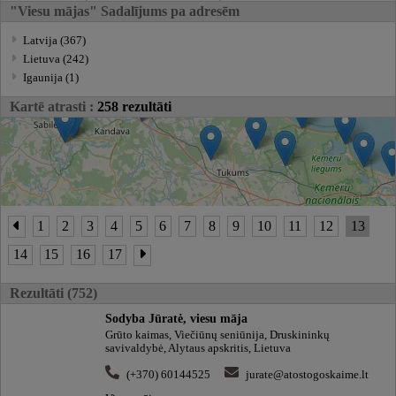
"Viesu mājas" Sadalījums pa adresēm
Latvija (367)
Lietuva (242)
Igaunija (1)
Kartē atrasti :
258 rezultāti
1
2
3
4
5
6
7
8
9
10
11
12
13
14
15
16
17
Rezultāti (752)
Sodyba Jūratė, viesu māja
Grūto kaimas, Viečiūnų seniūnija, Druskininkų
savivaldybė, Alytaus apskritis, Lietuva
(+370) 60144525
jurate@atostogoskaime.lt