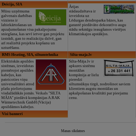
Deicija, SIA
Ārijas
Mūsu uzņēmuma
stādaudzētava ir
galvenais darbības
izveidota uz
virziens ir
Lēdurgas dendroparka bāzes, kas
labiekārtošanas un
garantē piedāvāto dekoratīvo augu
apzaļumošanas visa pakalpojumu
stādu sekmīgu ieaugšanos vietējos
sniegšana, kas sevī ietver gan projektu
klimatiskajos apstākļos.
izstrādi, gan to realizāciju dzīvē, gan
arī realizētā projekta kopšanu un
uzturēšanu.
RMS Heating, SIA, siltumtehnika
Silta-maja.lv
Elektriskās apsildes
Silta-Māja.lv ir
sistēmas, izveidotas
apkures sistēmu
piemērojot apsildes
montāžas
kabeļus, kas
kompānija ar lielu
pateicoties viņu
pieredzi
universalitātei atrod
siltumsūkņu tirgū, nodrošinot saviem
plašu pielietojumu
klientiem augstu montāžas un
visdažādākās jomās. Veikals "SILTA
apkalpošanas kvalitāti par pieejamu
MĀJA" piedāvā kompānijas A.RAK
cenu.
Wärmetechnik GmbH (Vācija)
apsildāmos kabeļus.
Visi banneri
Manas sīkdatnes