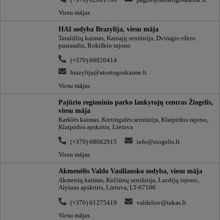
Viesu mājas
HAI sodyba Brazylija, viesu māja
Taraldžių kaimas, Kamajų seniūnija, Dviragio ežero
pusiasalis, Rokiškio rajono
(+370) 69820414
brazylija@atostogoskaime.lt
Viesu mājas
Pajūrio regioninio parko lankytojų centras Žiogelis,
viesu māja
Karklės kaimas, Kretingalės seniūnija, Klaipėdos rajono,
Klaipėdos apskritis, Lietuva
(+370) 68662915
info@ziogelis.lt
Viesu mājas
Akmenėlis Valdo Vasiliausko sodyba, viesu māja
Akmenių kaimas, Kučiūnų seniūnija, Lazdijų rajono,
Alytaus apskritis, Lietuva, LT-67106
(+370) 61275419
valdelisv@takas.lt
Viesu mājas