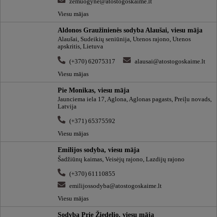
zemuogyne@atostogoskaime.lt
Viesu mājas
Aldonos Graužinienės sodyba Alaušai, viesu māja
Alaušai, Sudeikių seniūnija, Utenos rajono, Utenos
apskritis, Lietuva
(+370) 62075317
alausai@atostogoskaime.lt
Viesu mājas
Pie Monikas, viesu māja
Jaunciema iela 17, Aglona, Aglonas pagasts, Preiļu novads,
Latvija
(+371) 65375592
Viesu mājas
Emilijos sodyba, viesu māja
Šadžiūnų kaimas, Veisėjų rajono, Lazdijų rajono
(+370) 61110855
emilijossodyba@atostogoskaime.lt
Viesu mājas
Sodyba Prie Žiedelio, viesu māja