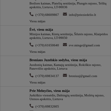
Beržoro kaimas, Platelių seniūnija, Plungės rajono, Telšių
apskritis, Lietuva, LT-90036
(+370) 68609867
info@prieziedelio.lt
Viesu mājas
Ėvė, viesu māja
Minijos kaimas, Kintų seniūnija, Šilutės rajono, Klaipėdos
apskritis, Lietuva, LT-99050
(+370) 61650640
eve.minge@gmail.com
Viesu mājas
Broniaus Juzelskio sodyba, viesu māja
Juodonių kaimas, Kamajų seniūnija, Rokiškio rajono,
Panevėžio apskritis, Lietuva
(+370) 69834137
broniusj@gmail.com
Viesu mājas
Prie Melnyčios, viesu māja
Jurkiškio viensėdis, Dubingių seniūnija, Molėtų rajono,
Utenos apskritis, Lietuva
(+370) 69832605