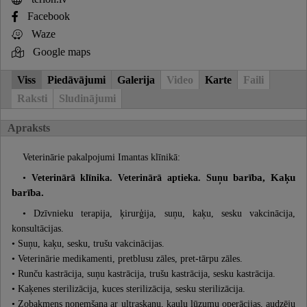
Facebook
Waze
Google maps
Viss
Piedāvājumi
Galerija
Video
Karte
Faili
Raksti
Sludinājumi
Apraksts
Veterinārie pakalpojumi Imantas klīnikā:
•
Veterinārā klīnika. Veterinārā aptieka. Suņu
barība, K
aķu
barība.
• Dzīvnieku terapija, ķirurģija, suņu, kaķu, sesku vakcinācija,
konsultācijas.
• Suņu, kaķu, sesku, trušu vakcinācijas.
• Veterinārie medikamenti, pretblusu zāles, pret-tārpu zāles.
• Runču kastrācija, suņu kastrācija, trušu kastrācija, sesku kastrācija.
• Kaķenes sterilizācija, kuces sterilizācija, sesku sterilizācija.
• Zobakmens noņemšana ar ultraskaņu, kaulu lūzumu operācijas, audzēju