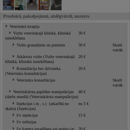
Produkti, pakalpojumi, atslēgvārdi, nozares
Veterinārā terapija
Vizīte veterinārajā klīnikā, klīniskā
30 €
izmeklēšana
Vizīte grauzējiem un putniem
50 €
Skatīt
vairāk
Atkārtota vizīte (Vizīte veterinārajā
20 €
klīnikā, klīniskā izmeklēšana)
Konsultācija bez dzīvnieka
20 €
(Veterināra konsultācijas)
Veterināra konsultācijas
Skatīt
vairāk
Veterinārārsta papildus manipulācijas
40 €
(darbs stundā) (Veterinārārsta manipulācijas)
Injekcijas i.m., s.c. (atkarībā no
no 5 €
skaita) (Injekcijas)
I/v injekcijas
15 €
I/v infūzijas
I/v katetra ievadīšana vai maiņa (ar
20 €