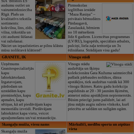
SIA "Bristols ES"
audumu outlet un
Pirmsskolas
vairumtirdzniecība
izglītības iestāde
Rīgā. Plašs un
“Maza Rasiņa” –
kvalitatīvs tekstila
privātais bērnudārzs
sortiments:
Pārdaugavā,
kokvilna, lins, zīds,
Zasulaukā, bērniem
vilna, trikotāža un
no 10 mēnešiem
citi audumi šūšanai
līdz 6 gadiem. Licencētas programmas
vai ražošanai.
(LV/RU), logopēds, speciālais atbalsts,
Nāciet un iepazīstieties ar pilnu klāstu
pulciņi, liela zaļa teritorija un 3x
mūsu noliktavā klātienē!
ēdināšana. Strādājam visu gadu!
GRANITE, IK
Vīnogu stādi
Uzņēmums
Vīnogu stādu
Granitespecializējās
audzētāja un šķirņu
kapu
kolekcionāra Gata Kužuma saimniecībā
labiekārtošanā.
pašlaik pārbaudes nolūkos, dārza
Izgatavojam,
apstākļos, tiek audzētas vairāk kā 300
pārdodam un
vīnogu škirnes. Katru gadu kolekcija
uzstādām kapu
papildinās ar 20 - 30 jaunām šķirnēm,
pieminekļus, kapu
atmetot mūsu apstākļiem nepiemerotās.
apmales, kapu
Būsim priecīgi jums palīdzēt, lai arī
sētiņas, kā arī piedāvājam kapu
jūsu mājās augtu ražens vīnkoks, kurš
memoriālu izveidi. Piedāvājam
priecētu ar saldām un sulīgām ogām.
labiekārtot kapa vietu, veicot
apzaļumošanu un/vai restaurāciju.
Skangaļu muiža, viesu nams
Mārkulīči, medību sporta un atpūtas
vieta
Skangaļu muiža