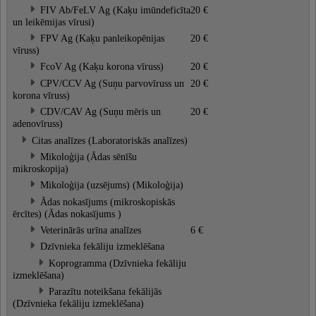
FIV Ab/FeLV Ag (Kaķu imūndeficīta
20 €
un leikēmijas vīrusi)
FPV Ag (Kaķu panleikopēnijas
20 €
vīruss)
FcoV Ag (Kaķu korona vīruss)
20 €
CPV/CCV Ag (Suņu parvovīruss un
20 €
korona vīruss)
CDV/CAV Ag (Suņu mēris un
20 €
adenovīruss)
Citas analīzes (Laboratoriskās analīzes)
Mikoloģija (Ādas sēnīšu
mikroskopija)
Mikoloģija (uzsējums) (Mikoloģija)
Ādas nokasījums (mikroskopiskās
ērcītes) (Ādas nokasījums )
Veterinārās urīna analīzes
6 €
Dzīvnieka fekāliju izmeklēšana
Koprogramma (Dzīvnieka fekāliju
izmeklēšana)
Parazītu noteikšana fekālijās
(Dzīvnieka fekāliju izmeklēšana)