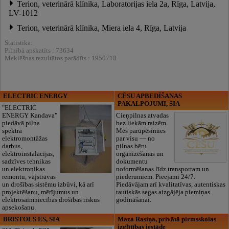
Terion, veterinārā klīnika, Laboratorijas iela 2a, Rīga, Latvija,
LV-1012
Terion, veterinārā klīnika, Miera iela 4, Rīga, Latvija
Statistika:
Pilnībā apskatīts : 73634
Meklēšnas rezultātos parādīts : 1950718
ELECTRIC ENERGY
CĒSU APBEDĪŠANAS
PAKALPOJUMI, SIA
"ELECTRIC
ENERGY Kandava"
Cieņpilnas atvadas
piedāvā pilna
bez liekām raizēm.
spektra
Mēs parūpēsimies
elektromontāžas
par visu — no
darbus,
pilnas bēru
elektroinstalācijas,
organizēšanas un
sadzīves tehnikas
dokumentu
un elektronikas
noformēšanas līdz transportam un
remontu, vājstrāvas
piederumiem. Pieejami 24/7.
un drošības sistēmu izbūvi, kā arī
Piedāvājam arī kvalitatīvas, autentiskas
projektēšanu, mērījumus un
tautiskās segas aizgājēja piemiņas
elektrosaimniecības drošības riskus
godināšanai.
apsekošanu.
BRISTOLS ES, SIA
Maza Rasiņa, privātā pirmsskolas
izglītības iestāde