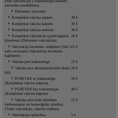
(iesk.vakcināciju) (Trakumsērgas uzskaite,
dzīvnieka izmeklēšana)
Dzīvnieku stacionārs
Kompleksā vakcīna suņiem
30 €
Kompleksā vakcīna kaķiem
30 €
Kompleksā vakcīna seskiem
30 €
Kompleksā vakcinācija (pastāvīgajiem
28 €
klientiem) (Dzīvnieku vakcinācija)
Vakcinācija kucēniem, kaķēniem (līdz 3
25 €
mēn.vecumam) (Vakcinācija kucēniem,
kaķēniem)
Vakcīna pret trakumsērgu
15 €
Vakcīna pret dermatomikozēm (kailo
20 €
ēdi)
PUREVAX ar trakumsērgu
50 €
(Kompleksā vakcīna kaķiem)
PUREVAX bez trakumsērgas
40 €
(Kompleksā vakcīna kaķiem)
Vakcīna pret trušu slimībām
25 €
(miksomatozi un hemorāģisko slimību)
(Trušu vakcinācija, vakcīna trušiem)
Vakcinācijas apliecības
5 €