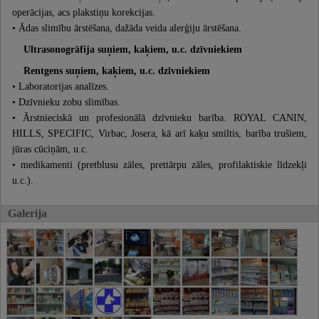
operācijas, acs plakstiņu korekcijas.
• Ādas slimību ārstēšana, dažāda veida alerģiju ārstēšana.
Ultrasonogrāfija suņiem, kaķiem, u.c. dzīvniekiem
Rentgens suņiem, kaķiem, u.c. dzīvniekiem
• Laboratorijas analīzes.
• Dzīvnieku zobu slimības.
• Ārstnieciskā un profesionālā dzīvnieku barība. ROYAL CANIN,
HILLS, SPECIFIC, Virbac, Josera, kā arī kaķu smiltis, barība trušiem,
jūras cūciņām, u.c.
• medikamenti (pretblusu zāles, prettārpu zāles, profilaktiskie līdzekļi
u.c.).
Galerija