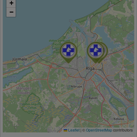
+
−
Leaflet
|
©
OpenStreetMap
contributors