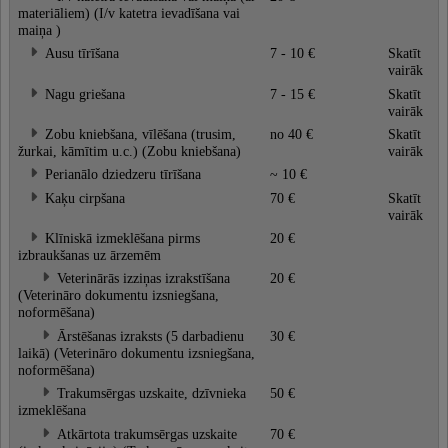
materiāliem) (I/v katetra ievadīšana vai
maiņa )
Ausu tīrīšana
7 - 10 €
Skatīt
vairāk
Nagu griešana
7 - 15 €
Skatīt
vairāk
Zobu kniebšana, vīlēšana (trusim,
no 40 €
Skatīt
žurkai, kāmītim u.c.) (Zobu kniebšana)
vairāk
Perianālo dziedzeru tīrīšana
~ 10 €
Kaķu cirpšana
70 €
Skatīt
vairāk
Klīniskā izmeklēšana pirms
20 €
izbraukšanas uz ārzemēm
Veterinārās izziņas izrakstīšana
20 €
(Veterināro dokumentu izsniegšana,
noformēšana)
Ārstēšanas izraksts (5 darbadienu
30 €
laikā) (Veterināro dokumentu izsniegšana,
noformēšana)
Trakumsērgas uzskaite, dzīvnieka
50 €
izmeklēšana
Atkārtota trakumsērgas uzskaite
70 €