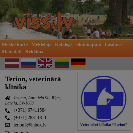
Meklēt kartē
Meklētājs
Katalogs
Sludinājumi
Lasītava
Mani dati
Reklāma
Terion, veterinārā
klīnika
Imanta, Auru iela 9b, Rīga,
Latvija, LV-1069
(+371) 67411584
(+371) 28811811
terion3@inbox.lv
terion.lv