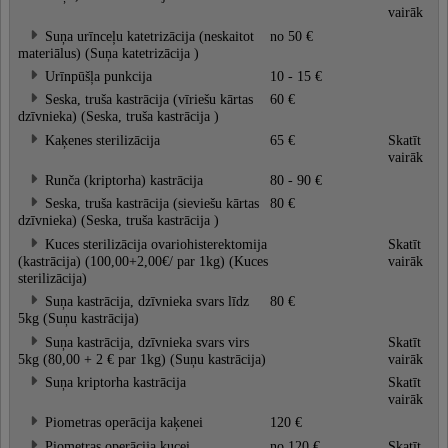
vairāk
Suņa urīnceļu katetrizācija (neskaitot
no 50 €
materiālus) (Suņa katetrizācija )
Urīnpūšļa punkcija
10 - 15 €
Seska, truša kastrācija (vīriešu kārtas
60 €
dzīvnieka) (Seska, truša kastrācija )
Kaķenes sterilizācija
65 €
Skatīt
vairāk
Runča (kriptorha) kastrācija
80 - 90 €
Seska, truša kastrācija (sieviešu kārtas
80 €
dzīvnieka) (Seska, truša kastrācija )
Kuces sterilizācija ovariohisterektomija
Skatīt
(kastrācija) (100,00+2,00€/ par 1kg) (Kuces
vairāk
sterilizācija)
Suņa kastrācija, dzīvnieka svars līdz
80 €
5kg (Suņu kastrācija)
Suņa kastrācija, dzīvnieka svars virs
Skatīt
5kg (80,00 + 2 € par 1kg) (Suņu kastrācija)
vairāk
Suņa kriptorha kastrācija
Skatīt
vairāk
Piometras operācija kaķenei
120 €
Piometras operācija kucei
no 120 €
Skatīt