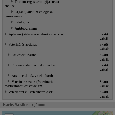
Trakumsērgas seroloģijas testu
analīze
Orgānu, audu histoloģiskā
izmeklēšana
Citoloģija
Antibiogramma
Aptiekas (Veterinārās klīnikas, serviss)
Skatīt
vairāk
Veterinārās aptiekas
Skatīt
vairāk
Dzīvnieku barība
Skatīt
vairāk
Profesionālā dzīvnieku barība
Skatīt
vairāk
Ārstnieciskā dzīvnieku barība
Veterinārās zāles (Veterinārie
Skatīt
medikamenti dzīvniekiem)
vairāk
Veterinārārsti, veterinārfeldšeri
Skatīt
vairāk
Karte, Saistītie uzņēmumi