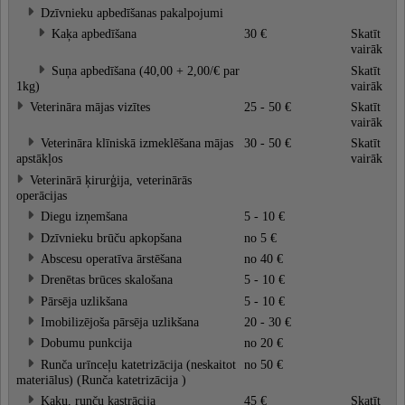
Dzīvnieku apbedīšanas pakalpojumi
Kaķa apbedīšana
30 €
Skatīt
vairāk
Suņa apbedīšana (40,00 + 2,00/€ par
Skatīt
1kg)
vairāk
Veterināra mājas vizītes
25 - 50 €
Skatīt
vairāk
Veterināra klīniskā izmeklēšana mājas
30 - 50 €
Skatīt
apstākļos
vairāk
Veterinārā ķirurģija, veterinārās
operācijas
Diegu izņemšana
5 - 10 €
Dzīvnieku brūču apkopšana
no 5 €
Abscesu operatīva ārstēšana
no 40 €
Drenētas brūces skalošana
5 - 10 €
Pārsēja uzlikšana
5 - 10 €
Imobilizējoša pārsēja uzlikšana
20 - 30 €
Dobumu punkcija
no 20 €
Runča urīnceļu katetrizācija (neskaitot
no 50 €
materiālus) (Runča katetrizācija )
Kaķu, runču kastrācija
45 €
Skatīt