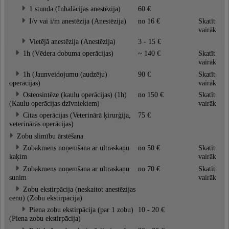
1 stunda (Inhalācijas anestēzija)
60 €
I/v vai i/m anestēzija (Anestēzija)
no 16 €
Skatīt
vairāk
Vietējā anestēzija (Anestēzija)
3 - 15 €
1h (Vēdera dobuma operācijas)
~ 140 €
Skatīt
vairāk
1h (Jaunveidojumu (audzēju)
90 €
Skatīt
operācijas)
vairāk
Osteosintēze (kaulu operācijas) (1h)
no 150 €
Skatīt
(Kaulu operācijas dzīvniekiem)
vairāk
Citas operācijas (Veterinārā ķirurģija,
75 €
veterinārās operācijas)
Zobu slimību ārstēšana
Zobakmens noņemšana ar ultraskaņu
no 50 €
Skatīt
kaķim
vairāk
Zobakmens noņemšana ar ultraskaņu
no 70 €
Skatīt
sunim
vairāk
Zobu ekstirpācija (neskaitot anestēzijas
cenu) (Zobu ekstirpācija)
Piena zobu ekstirpācija (par 1 zobu)
10 - 20 €
(Piena zobu ekstirpācija)