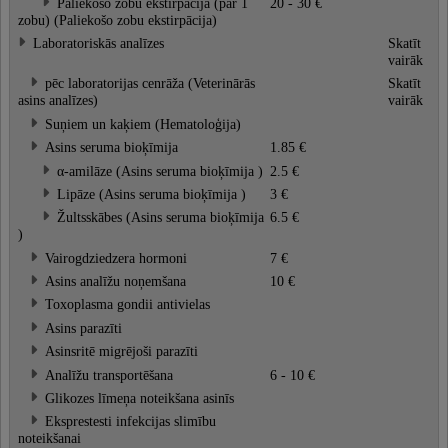
Paliekošo zobu ekstirpācija (par 1
20 - 30 €
zobu) (Paliekošo zobu ekstirpācija)
Laboratoriskās analīzes
Skatīt
vairāk
pēc laboratorijas cenrāža (Veterinārās
Skatīt
asins analīzes)
vairāk
Suņiem un kaķiem (Hematoloģija)
Asins seruma bioķīmija
1.85 €
α-amilāze (Asins seruma bioķīmija )
2.5 €
Lipāze (Asins seruma bioķīmija )
3 €
Žultsskābes (Asins seruma bioķīmija
6.5 €
)
Vairogdziedzera hormoni
7 €
Asins analīžu noņemšana
10 €
Toxoplasma gondii antivielas
Asins parazīti
Asinsritē migrējoši parazīti
Analīžu transportēšana
6 - 10 €
Glikozes līmeņa noteikšana asinīs
Eksprestesti infekcijas slimību
noteikšanai