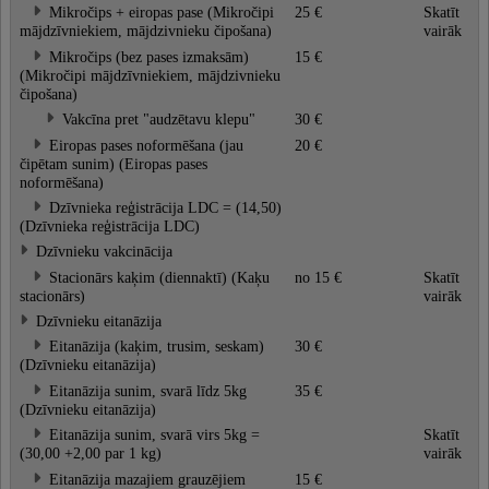
Mikročips + eiropas pase (Mikročipi
25 €
Skatīt
mājdzīvniekiem, mājdzivnieku čipošana)
vairāk
Mikročips (bez pases izmaksām)
15 €
(Mikročipi mājdzīvniekiem, mājdzivnieku
čipošana)
Vakcīna pret "audzētavu klepu"
30 €
Eiropas pases noformēšana (jau
20 €
čipētam sunim) (Eiropas pases
noformēšana)
Dzīvnieka reģistrācija LDC = (14,50)
(Dzīvnieka reģistrācija LDC)
Dzīvnieku vakcinācija
Stacionārs kaķim (diennaktī) (Kaķu
no 15 €
Skatīt
stacionārs)
vairāk
Dzīvnieku eitanāzija
Eitanāzija (kaķim, trusim, seskam)
30 €
(Dzīvnieku eitanāzija)
Eitanāzija sunim, svarā līdz 5kg
35 €
(Dzīvnieku eitanāzija)
Eitanāzija sunim, svarā virs 5kg =
Skatīt
(30,00 +2,00 par 1 kg)
vairāk
Eitanāzija mazajiem grauzējiem
15 €