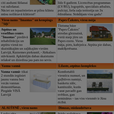
citi audumi šūšanai
līdz 6 gadiem. Licencētas programmas
vai ražošanai.
(LV/RU), logopēds, speciālais atbalsts,
Nāciet un iepazīstieties ar pilnu klāstu
pulciņi, liela zaļa teritorija un 3x
mūsu noliktavā klātienē!
ēdināšana. Strādājam visu gadu!
Viesu nams "Imantas" un kempings
Papes Čakstes, viesu māja
"Sīļi"
Tūrisma bāze
Atpūtas un
"Papes Čakstes"
veselības centrs
atrodas gleznainā,
"Imantas"
piedāvā
vietā starp jūru un
rehabilitāciju un
Papes ezeru. Viesu
atpūtu vienā no
māja, pirts, kafejnīca. Atpūta pie dabas,
skaistākajām un zaļākajām vietām
makšķerēsana.
Latvijā, Kurzemes piekrastē, - Jūrkalnes
stāvkrastā. Apkārtējās dabas skaistums
relaksē un dziedina jau pats no sevis.
Vanna vannā
Lilaste, atpūtas komplekss
Vanna vannā-
tikai
Komfortabli
2 stundās iegūsiet
viesnīcu numuri, un
jaunu vannu bez
guļbūves namiņi,
vecās vannas
banketu zāle,
demontēšanas.
kamīnzāle, kurās
Piegāde VISĀ
varat pavadīt gan
Latvijā
svētkus, gan
seminārus – tas viss vienmēr ir Jūsu
rīcībā.
ALAUŠYNĖ , viesu nams
Dimzas, stādaudzētava
Lauku sēta
Stādu audzētava