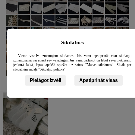
Sīkdatnes
Vietne viss.lv izmantojam sīkdatnes. Jūs varat apstiprināt visu sīkdatņu
izmantošanai vai atlasīt sev vajadzīgās. Jūs varat pārlūkot un labot savu piekrišanu
jebkurā laikā, lapas apakšā spiežot uz saites "Manas sīkdatnes". Sīkāk par
sīkdatnēm sadaļā "Sīkdatņu politika"
Pielāgot izvēli
Apstiprināt visas
Galerija