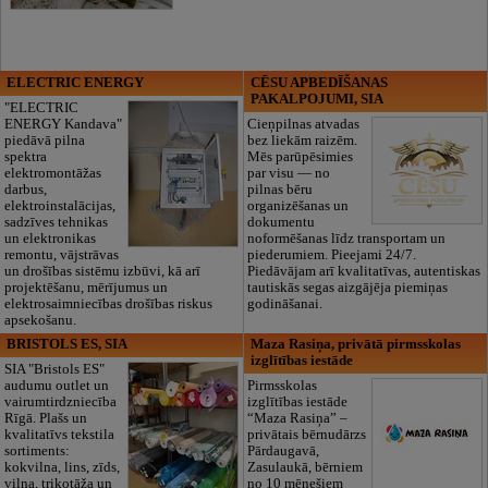
ELECTRIC ENERGY
CĒSU APBEDĪŠANAS
PAKALPOJUMI, SIA
"ELECTRIC
ENERGY Kandava"
Cieņpilnas atvadas
piedāvā pilna
bez liekām raizēm.
spektra
Mēs parūpēsimies
elektromontāžas
par visu — no
darbus,
pilnas bēru
elektroinstalācijas,
organizēšanas un
sadzīves tehnikas
dokumentu
un elektronikas
noformēšanas līdz transportam un
remontu, vājstrāvas
piederumiem. Pieejami 24/7.
un drošības sistēmu izbūvi, kā arī
Piedāvājam arī kvalitatīvas, autentiskas
projektēšanu, mērījumus un
tautiskās segas aizgājēja piemiņas
elektrosaimniecības drošības riskus
godināšanai.
apsekošanu.
BRISTOLS ES, SIA
Maza Rasiņa, privātā pirmsskolas
izglītības iestāde
SIA "Bristols ES"
audumu outlet un
Pirmsskolas
vairumtirdzniecība
izglītības iestāde
Rīgā. Plašs un
“Maza Rasiņa” –
kvalitatīvs tekstila
privātais bērnudārzs
sortiments:
Pārdaugavā,
kokvilna, lins, zīds,
Zasulaukā, bērniem
vilna, trikotāža un
no 10 mēnešiem