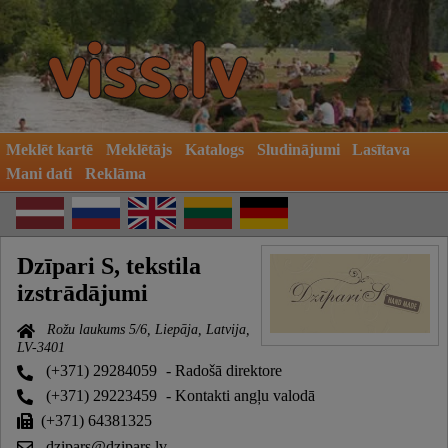
Meklēt kartē
Meklētājs
Katalogs
Sludinājumi
Lasītava
Mani dati
Reklāma
Dzīpari S, tekstila
izstrādājumi
Rožu laukums 5/6, Liepāja, Latvija,
LV-3401
(+371) 29284059
- Radošā direktore
(+371) 29223459
- Kontakti angļu valodā
(+371) 64381325
dzipars@dzipars.lv