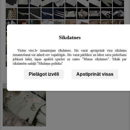
Sīkdatnes
Vietne viss.lv izmantojam sīkdatnes. Jūs varat apstiprināt visu sīkdatņu
izmantošanai vai atlasīt sev vajadzīgās. Jūs varat pārlūkot un labot savu piekrišanu
jebkurā laikā, lapas apakšā spiežot uz saites "Manas sīkdatnes". Sīkāk par
sīkdatnēm sadaļā "Sīkdatņu politika"
Pielāgot izvēli
Apstiprināt visas
Galerija