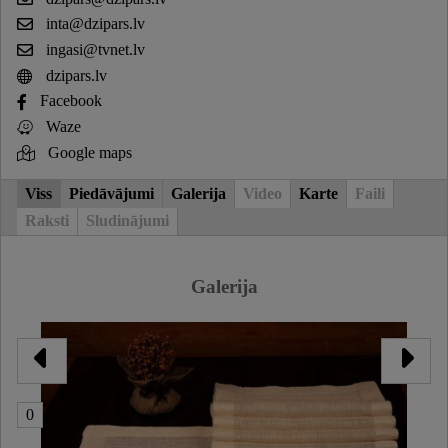
inta@dzipars.lv
ingasi@tvnet.lv
dzipars.lv
Facebook
Waze
Google maps
Viss
Piedāvājumi
Galerija
Video
Karte
Faili
Raksti
Sludinājumi
Galerija
0