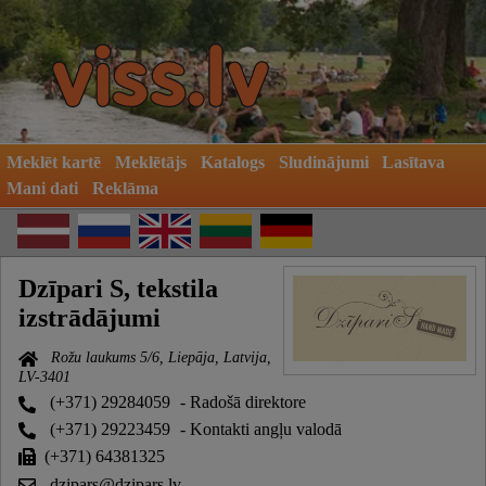
Meklēt kartē
Meklētājs
Katalogs
Sludinājumi
Lasītava
Mani dati
Reklāma
Dzīpari S, tekstila
izstrādājumi
Rožu laukums 5/6, Liepāja, Latvija,
LV-3401
(+371) 29284059
- Radošā direktore
(+371) 29223459
- Kontakti angļu valodā
(+371) 64381325
dzipars@dzipars.lv