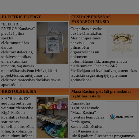
ELECTRIC ENERGY
CĒSU APBEDĪŠANAS
PAKALPOJUMI, SIA
"ELECTRIC
ENERGY Kandava"
Cieņpilnas atvadas
piedāvā pilna
bez liekām raizēm.
spektra
Mēs parūpēsimies
elektromontāžas
par visu — no
darbus,
pilnas bēru
elektroinstalācijas,
organizēšanas un
sadzīves tehnikas
dokumentu
un elektronikas
noformēšanas līdz transportam un
remontu, vājstrāvas
piederumiem. Pieejami 24/7.
un drošības sistēmu izbūvi, kā arī
Piedāvājam arī kvalitatīvas, autentiskas
projektēšanu, mērījumus un
tautiskās segas aizgājēja piemiņas
elektrosaimniecības drošības riskus
godināšanai.
apsekošanu.
BRISTOLS ES, SIA
Maza Rasiņa, privātā pirmsskolas
izglītības iestāde
SIA "Bristols ES"
audumu outlet un
Pirmsskolas
vairumtirdzniecība
izglītības iestāde
Rīgā. Plašs un
“Maza Rasiņa” –
kvalitatīvs tekstila
privātais bērnudārzs
sortiments:
Pārdaugavā,
kokvilna, lins, zīds,
Zasulaukā, bērniem
vilna, trikotāža un
no 10 mēnešiem
citi audumi šūšanai
līdz 6 gadiem. Licencētas programmas