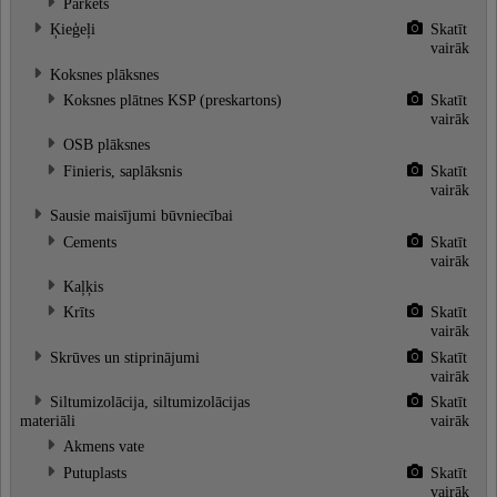
Parkets
Ķieģeļi
Skatīt
vairāk
Koksnes plāksnes
Koksnes plātnes KSP (preskartons)
Skatīt
vairāk
OSB plāksnes
Finieris, saplāksnis
Skatīt
vairāk
Sausie maisījumi būvniecībai
Cements
Skatīt
vairāk
Kaļķis
Krīts
Skatīt
vairāk
Skrūves un stiprinājumi
Skatīt
vairāk
Siltumizolācija, siltumizolācijas
Skatīt
materiāli
vairāk
Akmens vate
Putuplasts
Skatīt
vairāk