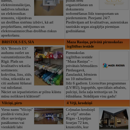
darbus,
pilnas bēru
elektroinstalācijas,
organizēšanas un
sadzīves tehnikas
dokumentu
un elektronikas
noformēšanas līdz transportam un
remontu, vājstrāvas
piederumiem. Pieejami 24/7.
un drošības sistēmu izbūvi, kā arī
Piedāvājam arī kvalitatīvas, autentiskas
projektēšanu, mērījumus un
tautiskās segas aizgājēja piemiņas
elektrosaimniecības drošības riskus
godināšanai.
apsekošanu.
BRISTOLS ES, SIA
Maza Rasiņa, privātā pirmsskolas
izglītības iestāde
SIA "Bristols ES"
audumu outlet un
Pirmsskolas
vairumtirdzniecība
izglītības iestāde
Rīgā. Plašs un
“Maza Rasiņa” –
kvalitatīvs tekstila
privātais bērnudārzs
sortiments:
Pārdaugavā,
kokvilna, lins, zīds,
Zasulaukā, bērniem
vilna, trikotāža un
no 10 mēnešiem
citi audumi šūšanai
līdz 6 gadiem. Licencētas programmas
vai ražošanai.
(LV/RU), logopēds, speciālais atbalsts,
Nāciet un iepazīstieties ar pilnu klāstu
pulciņi, liela zaļa teritorija un 3x
mūsu noliktavā klātienē!
ēdināšana. Strādājam visu gadu!
Vilciņi, pirts
4 Vēji, krodziņš
Viesu nams ''Vilciņi''
Ceļmalas krodziņš
piedāvā vietu,kur
„4 vēji” atrodas
rīkot saviesīgus
Rīgas - Liepājas
pasākumus vai
šosejas 72 km,
vienkārši labi
krustcelēs, kur