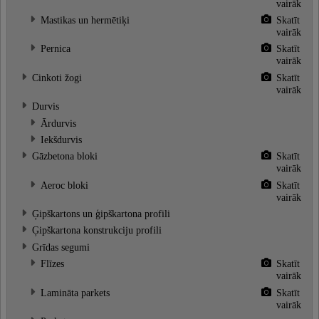
vairāk
Mastikas un hermētiķi
Skatīt
vairāk
Pernica
Skatīt
vairāk
Cinkoti žogi
Skatīt
vairāk
Durvis
Ārdurvis
Iekšdurvis
Gāzbetona bloki
Skatīt
vairāk
Aeroc bloki
Skatīt
vairāk
Ģipškartons un ģipškartona profili
Ģipškartona konstrukciju profili
Grīdas segumi
Flīzes
Skatīt
vairāk
Lamināta parkets
Skatīt
vairāk