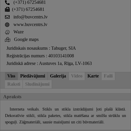
(+371) 67254681
(+371) 67254681
info@buvcentrs.lv
www.buvcentrs.lv
Waze
Google maps
Juridiskais nosaukums : Tabuger, SIA
Reģistrācijas numurs : 40103141008
Juridiskā adrese : Austuves 1a, Rīga, LV-1063
Viss
Piedāvājumi
Galerija
Video
Karte
Faili
Raksti
Sludinājumi
Apraksts
Interneta veikals. Stikls un stikla izstrādājumi ļoti plašā klāstā.
Dekoratīvie stikli, stikla paketes, stikla matēšana ar smilšu strūklu un
spoguļi. Zāģmateriāli, sausie maisījumi un citi būvmateriāli.