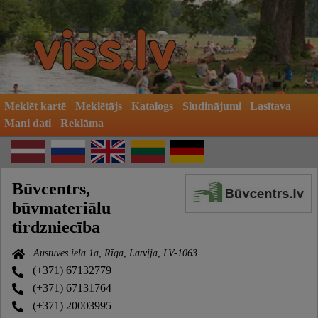
Meklēt kartē
Meklētājs
Katalogs
Sludinājumi
Lasītava
Mani dati
Reklāma
Būvcentrs,
būvmateriālu
tirdzniecība
Austuves iela 1a, Rīga, Latvija, LV-1063
(+371) 67132779
(+371) 67131764
(+371) 20003995