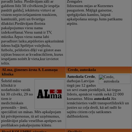
pavadīt laiku. Piedāvājam zāli ar
Zemgales
galdiem līdz 50 cilvēkiem,[ir iespēja
līdzenums mijas ar Kurzemes
pasūtīt galdu], iekārtotu virtuvi ar
pauguriem. Mājīgā gaisotne,
visiem nepieciešajamiem traukiem,
sprēgājošais kamīns, laipnā
kamīnzāli, pirti un 6vietīgo
apkalpošana sniegs Jums patīkamu
džakūzi.Piedāvājam florista
atpūtu.
pakalpojumus viesu nama
izdekorēšanai.Viesu namā ir TV,
mūzika.Ārpus viesu nama labi
pavadīsiet laiku,atpūšoties apkurināmā
ūdens baļļā.Spēlējot volejbolu,
futbolu, peldoties dīķī vai gūstot asas
izjūtas braucot ar kvadracikliem, kurus
iespējams noīrēt.Ir vieta,kur izvietot
teltis.
ALma, ģimenes ārsta A. Lasmaņa
Credo, autoskola
klīnika
Autoskola Credo
,
Šobrīd mūsu
darbojas Latvijas
klīnikā ir
tirgū jau 12 gadus
nodarbināti vairāk
un sevi esam pierādījuši, kā tirgus
kā 30 cilvēki, 29 no
līderis, apmācot vairāk nekā 22 000
tiem ir
kursantus. Mūsu
autoskolā
Jūs
medicīniskais
iemācīsieties vadīt transportlīdzekli un
personāls – ārsti,
justies uz ceļa droši, kā arī radīt šo
speciālisti un māsas. Mēs apkalpojam
sajūtu citiem ceļu satiksmes
kā privātpersonas, tā arī uzņēmumus,
dalībniekiem.
piedāvājot plašu veselības aprūpes un
profilakses pakalpojumu klāstu.
Hotel KOLUMBS, viesnīca
Ozolleja