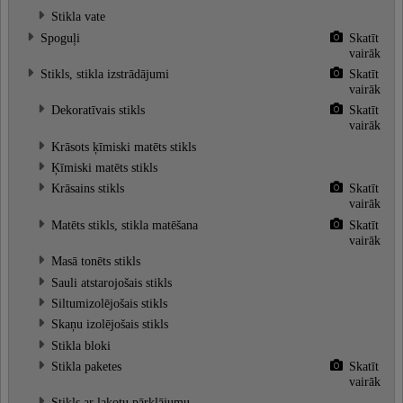
Stikla vate
Spoguļi
Skatīt
vairāk
Stikls, stikla izstrādājumi
Skatīt
vairāk
Dekoratīvais stikls
Skatīt
vairāk
Krāsots ķīmiski matēts stikls
Ķīmiski matēts stikls
Krāsains stikls
Skatīt
vairāk
Matēts stikls, stikla matēšana
Skatīt
vairāk
Masā tonēts stikls
Sauli atstarojošais stikls
Siltumizolējošais stikls
Skaņu izolējošais stikls
Stikla bloki
Stikla paketes
Skatīt
vairāk
Stikls ar lakotu pārklājumu