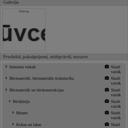
Galerija
Galerija
Produkti, pakalpojumi, atslēgvārdi, nozares
Interneta veikali
Skatīt
vairāk
Būvmateriāli, būvmateriālu tirdzniecība
Skatīt
vairāk
Būvmateriāli un būvkonstrukcijas
Skatīt
vairāk
Būvķīmija
Skatīt
vairāk
Bitums
Skatīt
vairāk
Krāsas un lakas
Skatīt