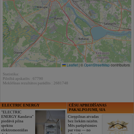
Leaflet
|
©
OpenStreetMap
contributors
Statistika:
Pilnībā apskatīts : 67790
Meklēšnas rezultātos parādīts : 2681748
ELECTRIC ENERGY
CĒSU APBEDĪŠANAS
PAKALPOJUMI, SIA
"ELECTRIC
ENERGY Kandava"
Cieņpilnas atvadas
piedāvā pilna
bez liekām raizēm.
spektra
Mēs parūpēsimies
elektromontāžas
par visu — no