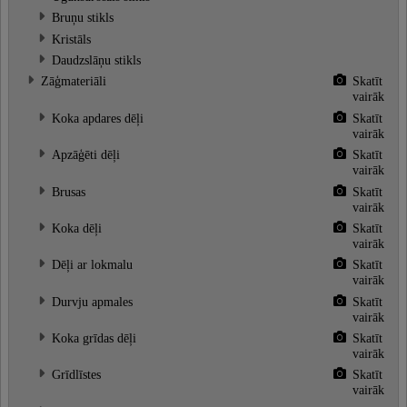
Bruņu stikls
Kristāls
Daudzslāņu stikls
Zāģmateriāli
Skatīt
vairāk
Koka apdares dēļi
Skatīt
vairāk
Apzāģēti dēļi
Skatīt
vairāk
Brusas
Skatīt
vairāk
Koka dēļi
Skatīt
vairāk
Dēļi ar lokmalu
Skatīt
vairāk
Durvju apmales
Skatīt
vairāk
Koka grīdas dēļi
Skatīt
vairāk
Grīdlīstes
Skatīt
vairāk