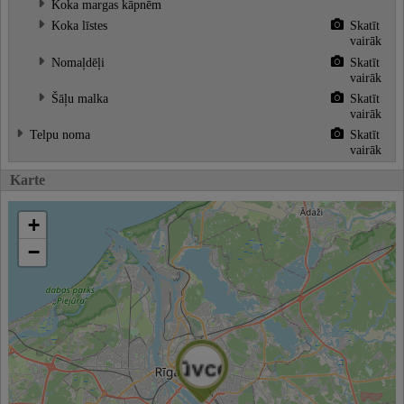
Koka margas kāpnēm
Koka līstes
Skatīt
vairāk
Nomaļdēļi
Skatīt
vairāk
Šāļu malka
Skatīt
vairāk
Telpu noma
Skatīt
vairāk
Karte
+
−