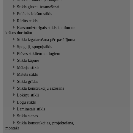
Stikls gleznu ierāmēšanai
Pulētais lokšņu stikls
Rūdīts stikls
Karstumizturīgais stikls kamīnu un
krāsns durtiņām
Stikla izgatavošana pēc pasūtījuma
Spoguļi, spoguļstikls
Plēves stikliem un logiem
Stikla kāpnes
Mēbeļu stikls
Matēts stikls
Stikla grīdas
Stikla konstrukciju ražošana
Lokšņu stikli
Logu stikls
Laminētais stikls
Stikla sienas
Stikla konstrukcijas, projektēšana,
montāža