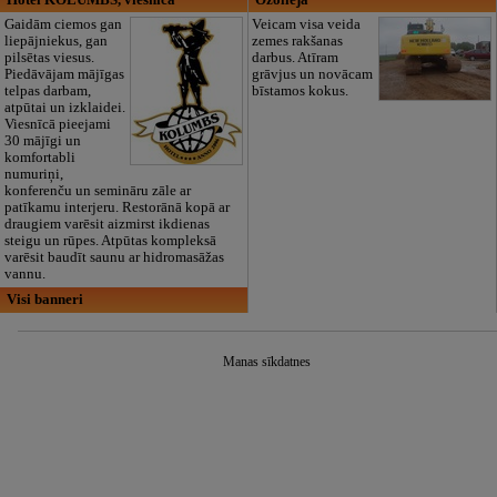
Gaidām ciemos gan
Veicam visa veida
liepājniekus, gan
zemes rakšanas
pilsētas viesus.
darbus. Atīram
Piedāvājam mājīgas
grāvjus un novācam
telpas darbam,
bīstamos kokus.
atpūtai un izklaidei.
Viesnīcā pieejami
30 mājīgi un
komfortabli
numuriņi,
konferenču un semināru zāle ar
patīkamu interjeru. Restorānā kopā ar
draugiem varēsit aizmirst ikdienas
steigu un rūpes. Atpūtas kompleksā
varēsit baudīt saunu ar hidromasāžas
vannu.
Visi banneri
Manas sīkdatnes