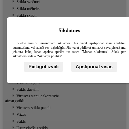
Stikla svečturi
Stikla mēbeles
Stikla skapji
Stikla kāpņu margas
Stikla plaukti
Sīkdatnes
Stikla mazumtirdzniecība
Armētais stikls
Vietne viss.lv izmantojam sīkdatnes. Jūs varat apstiprināt visu sīkdatņu
izmantošanai vai atlasīt sev vajadzīgās. Jūs varat pārlūkot un labot savu piekrišanu
Stikla vitrīnas
jebkurā laikā, lapas apakšā spiežot uz saites "Manas sīkdatnes". Sīkāk par
Stikla vairumtirdzniecība
sīkdatnēm sadaļā "Sīkdatņu politika"
Stikls restaurācijai
Pielāgot izvēli
Apstiprināt visas
Stiklu apstrāde ar smilšstrūklu
Tonēts stikls
Tonēti spoguļi
Stikls durvīm
Virtuves sienu dekoratīvie
aizsargstikli
Virtuves stikla paneļi
Vāzes
Stikls
Ugunsdrošais stikls