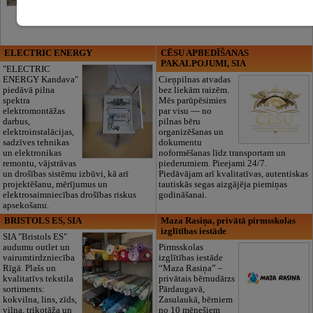
ELECTRIC ENERGY
CĒSU APBEDĪŠANAS
PAKALPOJUMI, SIA
"ELECTRIC
ENERGY Kandava"
Cieņpilnas atvadas
piedāvā pilna
bez liekām raizēm.
spektra
Mēs parūpēsimies
elektromontāžas
par visu — no
darbus,
pilnas bēru
elektroinstalācijas,
organizēšanas un
sadzīves tehnikas
dokumentu
un elektronikas
noformēšanas līdz transportam un
remontu, vājstrāvas
piederumiem. Pieejami 24/7.
un drošības sistēmu izbūvi, kā arī
Piedāvājam arī kvalitatīvas, autentiskas
projektēšanu, mērījumus un
tautiskās segas aizgājēja piemiņas
elektrosaimniecības drošības riskus
godināšanai.
apsekošanu.
BRISTOLS ES, SIA
Maza Rasiņa, privātā pirmsskolas
izglītības iestāde
SIA "Bristols ES"
audumu outlet un
Pirmsskolas
vairumtirdzniecība
izglītības iestāde
Rīgā. Plašs un
“Maza Rasiņa” –
kvalitatīvs tekstila
privātais bērnudārzs
sortiments:
Pārdaugavā,
kokvilna, lins, zīds,
Zasulaukā, bērniem
vilna, trikotāža un
no 10 mēnešiem