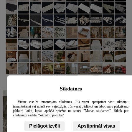
Sīkdatnes
Galerija
Vietne viss.lv izmantojam sīkdatnes. Jūs varat apstiprināt visu sīkdatņu
izmantošanai vai atlasīt sev vajadzīgās. Jūs varat pārlūkot un labot savu piekrišanu
jebkurā laikā, lapas apakšā spiežot uz saites "Manas sīkdatnes". Sīkāk par
sīkdatnēm sadaļā "Sīkdatņu politika"
Pielāgot izvēli
Apstiprināt visas