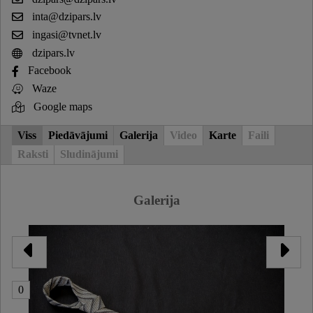
inta@dzipars.lv
ingasi@tvnet.lv
dzipars.lv
Facebook
Waze
Google maps
Viss
Piedāvājumi
Galerija
Video
Karte
Faili
Raksti
Sludinājumi
Galerija
0