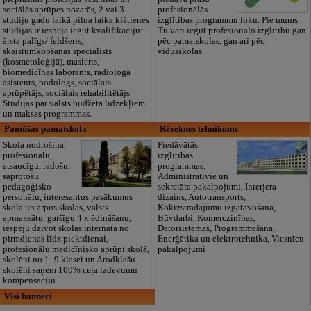
sociālās aprūpes nozarēs, 2 vai 3
profesionālās
studiju gadu laikā pilna laika klātienes
izglītības programmu loku. Pie mums
studijās ir iespēja iegūt kvalifikāciju:
Tu vari iegūt profesionālo izglītību gan
ārsta palīgs/ feldšeris,
pēc pamatskolas, gan arī pēc
skaistumkopšanas speciālists
vidusskolas.
(kosmetoloģijā), masieris,
biomedicīnas laborants, radiologa
asistents, podologs, sociālais
aprūpētājs, sociālais rehabilitētājs.
Studijas par valsts budžeta līdzekļiem
un maksas programmas.
Pamūšas pamatskola
Rēzeknes tehnikums
Skola nodrošina:
Piedāvātās
profesionālu,
izglītības
atsaucīgu, radošu,
programmas:
saprotošu
Administratīvie un
pedagoģisko
sekretāra pakalpojumi, Interjera
personālu, interesantus pasākumus
dizains, Autotransports,
skolā un ārpus skolas, valsts
Kokizstrādājumu izgatavošana,
apmaksātu, garšīgu 4 x ēdināšanu,
Būvdarbi, Komerczinības,
iespēju dzīvot skolas internātā no
Datorsistēmas, Programmēšana,
pirmdienas līdz piektdienai,
Enerģētika un elektrotehnika, Viesnīcu
profesionālu medicīnisko aprūpi skolā,
pakalpojumi
skolēni no 1.-9.klasei un Arodklašu
skolēni saņem 100% ceļa izdevumu
kompensāciju.
Visi banneri