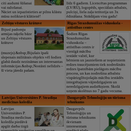
citi audumi šūšanai
līdz 6 gadiem. Licencētas programmas
vai ražošanai.
(LV/RU), logopēds, speciālais atbalsts,
Nāciet un iepazīstieties ar pilnu klāstu
pulciņi, liela zaļa teritorija un 3x
mūsu noliktavā klātienē!
ēdināšana. Strādājam visu gadu!
Zeltiņu vēstures krātuve
Rīgas Strazdumuižas vidusskola -
attīstības centrs
Bijusī padomju
armijas raķešu bāze
Šodien Rīgas
un Zeltiņu vēstures
Strazdumuižas
krātuve
vidusskola –
attīstības centrs ir
vienīgā mācību
(muzejs).&nbsp;Bijušais īpaši
iestāde valstī, kur
slepenais militārais objekts vēl šodien
bērniem un jauniešiem ar nopietniem
glabā daudz nezināmas un interesantas
redzes traucējumiem tiek nodrošināts
informācijas.&nbsp;Nostāsti nelīdzēs –
redzes īpatnībām pielāgots mācību
šī vieta jāredz pašam.
process, un kas nodrošina atbalstu
vispārizglītojošajās mācību iestādēs
integrētajiem vājredzīgajiem un
neredzīgajiem audzēkņiem. Skolā
uzņem skolēnus no 7 gadu vecuma.
Latvijas Universitātes P. Stradiņa
Daugavpils Tehnoloģiju un tūrisma
medicīnas koledža
tehnikums
Latvijas
Daugavpils
Universitātes P.
Tehnoloģiju un
Stradiņa medicīnas
tūrisma tehnikums
koledža piedāvā
ikvienam
apgūt darba tirgū
interesentam
pieprasītās profesijas veselības un
piedāvā plašu