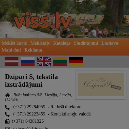
Meklēt kartē
Meklētājs
Katalogs
Sludinājumi
Lasītava
Mani dati
Reklāma
Dzīpari S, tekstila
izstrādājumi
Rožu laukums 5/6, Liepāja, Latvija,
LV-3401
(+371) 29284059
- Radošā direktore
(+371) 29223459
- Kontakti angļu valodā
(+371) 64381325
dzipars@dzipars.lv