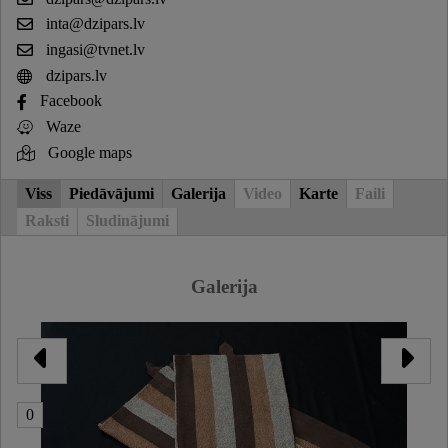
inta@dzipars.lv
ingasi@tvnet.lv
dzipars.lv
Facebook
Waze
Google maps
Viss
Piedāvājumi
Galerija
Video
Karte
Faili
Raksti
Sludinājumi
Galerija
0