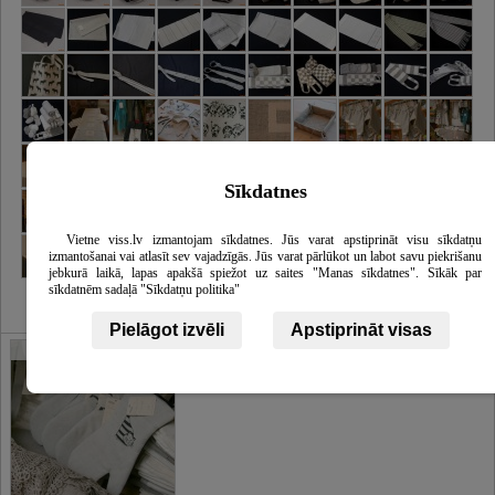
Sīkdatnes
Vietne viss.lv izmantojam sīkdatnes. Jūs varat apstiprināt visu sīkdatņu
izmantošanai vai atlasīt sev vajadzīgās. Jūs varat pārlūkot un labot savu piekrišanu
jebkurā laikā, lapas apakšā spiežot uz saites "Manas sīkdatnes". Sīkāk par
sīkdatnēm sadaļā "Sīkdatņu politika"
Pielāgot izvēli
Apstiprināt visas
Galerija