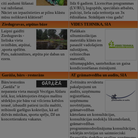
citi audumi šūšanai
līdz 6 gadiem. Licencētas programmas
vai ražošanai.
(LV/RU), logopēds, speciālais atbalsts,
Nāciet un iepazīstieties ar pilnu klāstu
pulciņi, liela zaļa teritorija un 3x
mūsu noliktavā klātienē!
ēdināšana. Strādājam visu gadu!
Ziedugravas, atpūtas bāze
VIDES TEHNIKA, SIA
Laipni gaidīti
Plašākais
Ziedugravās -
siltumizolācijas
lieliska vieta
materiālu klāsts no
svinībām, atpūtai,
pasaulē vadošajiem
,sporta spēlēm.
ražotājiem,
Pirts, naktsmītnes, atpūta pie dabas un
celtniecības
ezera.
materiāli,
siltumapgādes, santehnikas un gaisa
kondicionēšanas risinājumi.
Garāža, bārs - restorāns
AT grāmatvedība un audits, SIA
Bārs/restorāns
Zvērinātu revidentu
„Garāža” ir
pakalpojumi un
neparasta vieta mazajā Vecrīgas Aldaru
audits, uzņēmumu
ielā, kur, iekārtojoties ērtajos mašīnu
reģistrēšana,
sēdekļos pie bāra vai vilcienu krēslos
uzņēmumu
terasē, izbaudīt patiesi izcilu maltīti,
novērtējums,
reibinoši garšīgus kokteiļus, kā arī
grāmatvedības
dzīvās mūzikas, sporta spēļu, DJ un
kārtošana un konsultācijas,
koncertierakstu vakarus.
konsultācijas nodokļu likumdošanā,
grāmatvedības
programmnodrošinājuma konsultācijas,
iekšējās revīzijas un saimnieciski
finansiālās darbības analīze, uzņēmumu