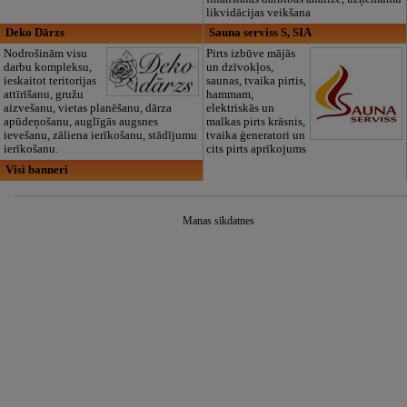
likvidācijas veikšana
Deko Dārzs
Sauna serviss S, SIA
Nodrošinām visu
Pirts izbūve mājās
darbu kompleksu,
un dzīvokļos,
ieskaitot teritorijas
saunas, tvaika pirtis,
attīrīšanu, gružu
hammam,
aizvešanu, vietas planēšanu, dārza
elektriskās un
apūdeņošanu, auglīgās augsnes
malkas pirts krāsnis,
ievešanu, zāliena ierīkošanu, stādījumu
tvaika ģeneratori un
ierīkošanu.
cits pirts aprīkojums
Visi banneri
Manas sīkdatnes