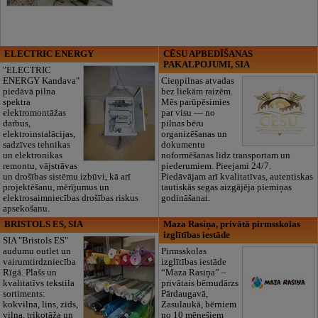
ELECTRIC ENERGY
CĒSU APBEDĪŠANAS
PAKALPOJUMI, SIA
"ELECTRIC
ENERGY Kandava"
Cieņpilnas atvadas
piedāvā pilna
bez liekām raizēm.
spektra
Mēs parūpēsimies
elektromontāžas
par visu — no
darbus,
pilnas bēru
elektroinstalācijas,
organizēšanas un
sadzīves tehnikas
dokumentu
un elektronikas
noformēšanas līdz transportam un
remontu, vājstrāvas
piederumiem. Pieejami 24/7.
un drošības sistēmu izbūvi, kā arī
Piedāvājam arī kvalitatīvas, autentiskas
projektēšanu, mērījumus un
tautiskās segas aizgājēja piemiņas
elektrosaimniecības drošības riskus
godināšanai.
apsekošanu.
BRISTOLS ES, SIA
Maza Rasiņa, privātā pirmsskolas
izglītības iestāde
SIA "Bristols ES"
audumu outlet un
Pirmsskolas
vairumtirdzniecība
izglītības iestāde
Rīgā. Plašs un
“Maza Rasiņa” –
kvalitatīvs tekstila
privātais bērnudārzs
sortiments:
Pārdaugavā,
kokvilna, lins, zīds,
Zasulaukā, bērniem
vilna, trikotāža un
no 10 mēnešiem