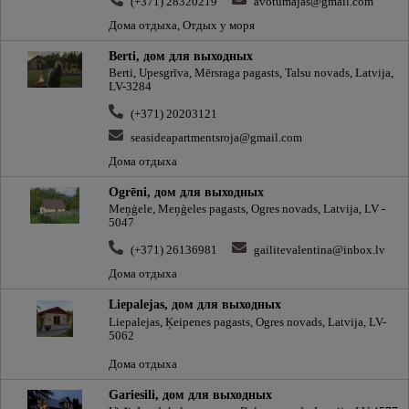
(+371) 28320219
avotumajas@gmail.com
Дома отдыха, Отдых у моря
Berti, дом для выходных
Berti, Upesgrīva, Mērsraga pagasts, Talsu novads, Latvija,
LV-3284
(+371) 20203121
seasideapartmentsroja@gmail.com
Дома отдыха
Ogrēni, дом для выходных
Meņģele, Meņģeles pagasts, Ogres novads, Latvija, LV -
5047
(+371) 26136981
gailitevalentina@inbox.lv
Дома отдыха
Liepalejas, дом для выходных
Liepalejas, Ķeipenes pagasts, Ogres novads, Latvija, LV-
5062
Дома отдыха
Gariesili, дом для выходных