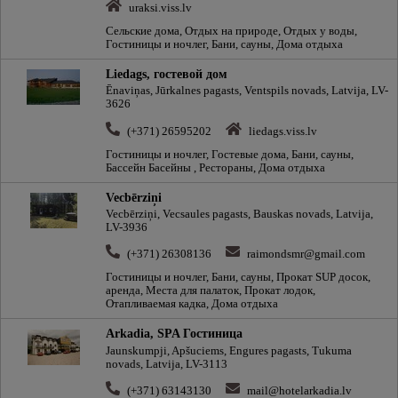
uraksi.viss.lv
Сельские дома, Отдых на природе, Отдых у воды,
Гостиницы и ночлег, Бани, сауны, Дома отдыха
Liedags, гостевой дом
Ēnaviņas, Jūrkalnes pagasts, Ventspils novads, Latvija, LV-
3626
(+371) 26595202
liedags.viss.lv
Гостиницы и ночлег, Гостевые дома, Бани, сауны,
Бассейн Басейны , Рестораны, Дома отдыха
Vecbērziņi
Vecbērziņi, Vecsaules pagasts, Bauskas novads, Latvija,
LV-3936
(+371) 26308136
raimondsmr@gmail.com
Гостиницы и ночлег, Бани, сауны, Прокат SUP досок,
аренда, Места для палаток, Прокат лодок,
Отапливаемая кадка, Дома отдыха
Arkadia, SPA Гостиница
Jaunskumpji, Apšuciems, Engures pagasts, Tukuma
novads, Latvija, LV-3113
(+371) 63143130
mail@hotelarkadia.lv