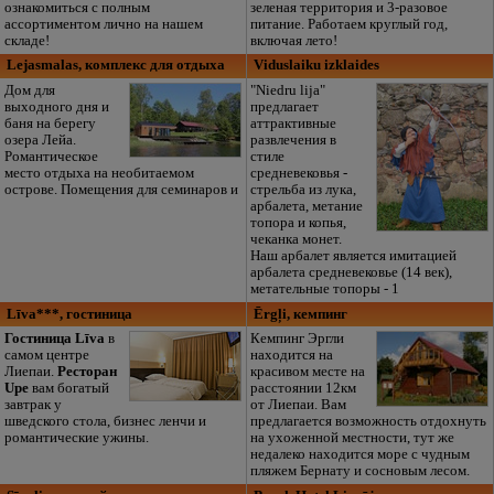
ознакомиться с полным
зеленая территория и 3-разовое
ассортиментом лично на нашем
питание. Работаем круглый год,
складе!
включая лето!
Lejasmalas, комплекс для отдыха
Viduslaiku izklaides
Дом для
"Niedru lija"
выходного дня и
предлагает
баня на берегу
аттрактивные
озера Лейа.
развлечения в
Романтическое
стиле
место отдыха на необитаемом
средневековья -
острове. Помещения для семинаров и
стрельба из лука,
арбалета, метание
топора и копья,
чеканка монет.
Наш арбалет является имитацией
арбалета средневековье (14 век),
метательные топоры - 1
Līva***, гостиница
Ērgļi, кемпинг
Гостиница Līva
в
Кемпинг Эргли
самом центре
находится на
Лиепаи.
Ресторан
красивом месте на
Upe
вам богатый
расстоянии 12км
завтрак у
от Лиепаи. Вам
шведского стола, бизнес ленчи и
предлагается возможность отдохнуть
романтические ужины.
на ухоженной местности, тут же
недалеко находится море с чудным
пляжем Бернату и сосновым лесом.