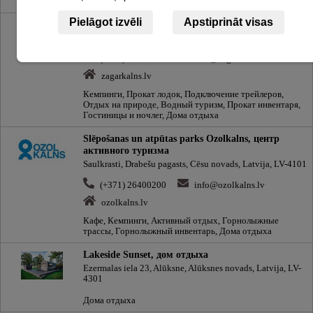
классы, мастерские
Pielāgot izvēli
Apstiprināt visas
Žagarkalns, кемпинг
Mūrlejas iela 12, Cēsis, Cēsu novads, Latvija
(+371) 26266266
info@zagarkalns.lv
zagarkalns.lv
Кемпинги, Прокат лодок, Подключение трейлеров,
Отдых на природе, Водный туризм, Прокат инвентаря,
Гостиницы и ночлег, Дома отдыха
Slēpošanas un atpūtas parks Ozolkalns, центр
активного туризма
Saulkrasti, Drabešu pagasts, Cēsu novads, Latvija, LV-4101
(+371) 26400200
info@ozolkalns.lv
ozolkalns.lv
Кафе, Кемпинги, Активный отдых, Горнолыжные
трассы, Горнолыжный инвентарь, Дома отдыха
Lakeside Sunset, дом отдыха
Ezermalas iela 23, Alūksne, Alūksnes novads, Latvija, LV-
4301
Дома отдыха