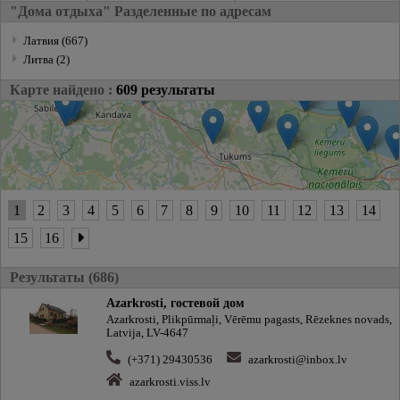
"Дома отдыха" Разделенные по адресам
Латвия (667)
Литва (2)
Карте найдено :
609 результаты
1
2
3
4
5
6
7
8
9
10
11
12
13
14
15
16
Результаты (686)
Azarkrosti, гостевой дом
Azarkrosti, Plikpūrmaļi, Vērēmu pagasts, Rēzeknes novads,
Latvija, LV-4647
(+371) 29430536
azarkrosti@inbox.lv
azarkrosti.viss.lv