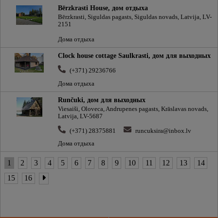
Bērzkrasti House, дом отдыха
Bērzkrasti, Siguldas pagasts, Siguldas novads, Latvija, LV-
2151
Дома отдыха
Clock house cottage Saulkrasti, дом для выходных
(+371) 29236766
Дома отдыха
Runčuki, дом для выходных
Viesaiši, Oloveca, Andrupenes pagasts, Krāslavas novads,
Latvija, LV-5687
(+371) 28375881
runcuksira@inbox.lv
Дома отдыха
1
2
3
4
5
6
7
8
9
10
11
12
13
14
15
16