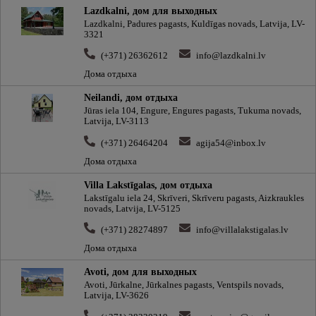
Lazdkalni, дом для выходных
Lazdkalni, Padures pagasts, Kuldīgas novads, Latvija, LV-
3321
(+371) 26362612
info@lazdkalni.lv
Дома отдыха
Neilandi, дом отдыха
Jūras iela 104, Engure, Engures pagasts, Tukuma novads,
Latvija, LV-3113
(+371) 26464204
agija54@inbox.lv
Дома отдыха
Villa Lakstīgalas, дом отдыха
Lakstīgalu iela 24, Skrīveri, Skrīveru pagasts, Aizkraukles
novads, Latvija, LV-5125
(+371) 28274897
info@villalakstigalas.lv
Дома отдыха
Avoti, дом для выходных
Avoti, Jūrkalne, Jūrkalnes pagasts, Ventspils novads,
Latvija, LV-3626