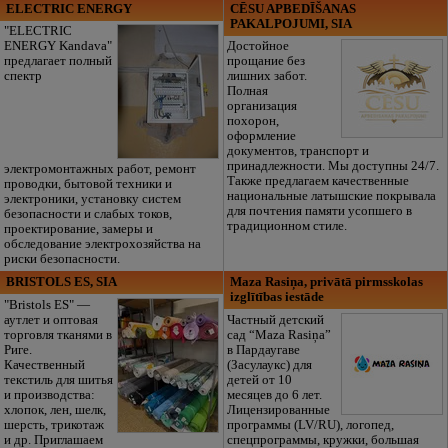
ELECTRIC ENERGY
CĒSU APBEDĪŠANAS
PAKALPOJUMI, SIA
"ELECTRIC
ENERGY Kandava"
Достойное
предлагает полный
прощание без
спектр
лишних забот.
Полная
организация
похорон,
оформление
документов, транспорт и
принадлежности. Мы доступны 24/7.
электромонтажных работ, ремонт
Также предлагаем качественные
проводки, бытовой техники и
национальные латышские покрывала
электроники, установку систем
для почтения памяти усопшего в
безопасности и слабых токов,
традиционном стиле.
проектирование, замеры и
обследование электрохозяйства на
риски безопасности.
BRISTOLS ES, SIA
Maza Rasiņa, privātā pirmsskolas
izglītības iestāde
"Bristols ES" —
аутлет и оптовая
Частный детский
торговля тканями в
сад “Maza Rasiņa”
Риге.
в Пардаугаве
Качественный
(Засулаукс) для
текстиль для шитья
детей от 10
и производства:
месяцев до 6 лет.
хлопок, лен, шелк,
Лицензированные
шерсть, трикотаж
программы (LV/RU), логопед,
и др. Приглашаем
спецпрограммы, кружки, большая