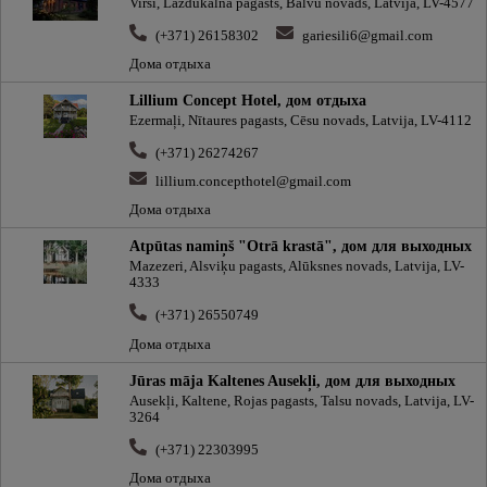
Virši, Lazdukalna pagasts, Balvu novads, Latvija, LV-4577
(+371) 26158302
gariesili6@gmail.com
Дома отдыха
Lillium Concept Hotel, дом отдыха
Ezermaļi, Nītaures pagasts, Cēsu novads, Latvija, LV-4112
(+371) 26274267
lillium.concepthotel@gmail.com
Дома отдыха
Atpūtas namiņš "Otrā krastā", дом для выходных
Mazezeri, Alsviķu pagasts, Alūksnes novads, Latvija, LV-
4333
(+371) 26550749
Дома отдыха
Jūras māja Kaltenes Ausekļi, дом для выходных
Ausekļi, Kaltene, Rojas pagasts, Talsu novads, Latvija, LV-
3264
(+371) 22303995
Дома отдыха