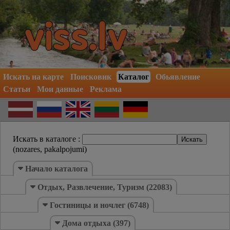
Искать на карте
Поисковик
Каталог
Обьявление
Статьи
Мои данные
Реклама
Искать в каталоге :
(nozares, pakalpojumi)
Hачало каталогa
Отдых, Развлечение, Туризм (22083)
Гостиницы и ночлег (6748)
Дома отдыха (397)