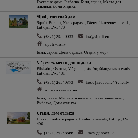
Гостевые дома, Рыбалка, Бани, сауны, Места для
пикника, Дома отдыха
Sīpoli, гостевой дом
Sīpoli, Bernāti, Nīcas pagasts, Dienvidkurzemes novads,
Latvija, LV-3473
(+371) 29590033
ina@sipoli.eu
sipoli.viss.lv
Бани, сауны, Дома отдыха, Отдых у моря
Višķezers, место для отдыха
Pilskalni, Ostrova, Višķu pagasts, Augšdaugavas novads,
Latvija, LV-5481
(+371) 26549373
inese.jakobsone@tvnet.lv
www.viskezers.com
Бани, сауны, Места для палаток, Банкетeные залы,
Рыбалка, Дома отдыха
Urakši, дом отдыха
Urakši, Limbažu pagasts, Limbažu novads, Latvija, LV-
4001
(+371) 29268666
uraksi@inbox.lv