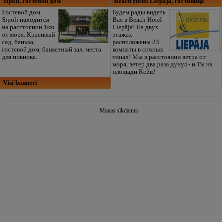
Sīpoli, гостевой дом
Beach Hotel Liepāja, гостиница
Гостевой дом
Будем рады видеть
Sīpoli находится
Вас в Beach Hotel
на расстоянии 1км
Liepāja! На двух
от моря. Красивый
этажах
сад, банька,
расположены 23
гостевой дом, банкетный зал, места
комнаты в сочных
для пикника.
тонах! Мы в расстоянии ветра от
моря, ветер два раза дунул - и Ты на
площади Rožu!
Visi banneri
Manas sīkdatnes