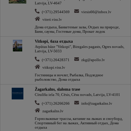
Latvija, LV-4647
(+371) 29544569
viesis66@inbox.lv
viteri.viss.lv
Дома отдыха, Банкетeные залы, Отдых на природе,
Бани, сауны, Гостевые дома, Прокат лодок
Vitkopi, база отдыха
Atpūtas bāze "Vitkopi", Birzgales pagasts, Ogres novads,
Latvija, LV-5033
(+371) 26428371
zkg@apollo.lv
vitkopi.viss.lv
Гостиницы и ночлег, Рыбалка, Подледное
рыболовство, Дома отдыха
Žagarkalns, slaloma trase
Cīrulīšu iela 70, Cēsis, Cēsu novads, Latvija, LV-4101
(+371) 26266266
info@zagarkalns.lv
zagarkalns.lv
Горнолыжные трассы, катание на лыжах и сноуборд,
Спортивный бег на лыжах, Активный отдых, Дома
отдыха