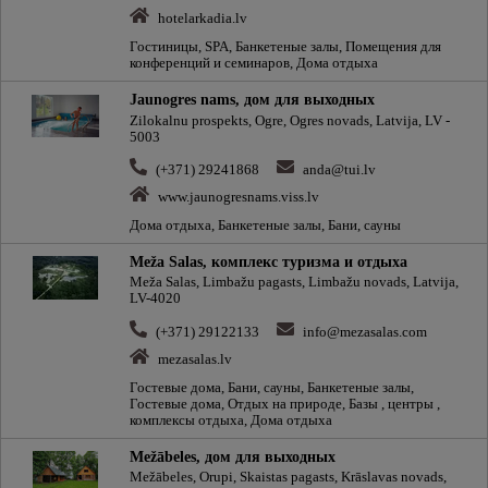
hotelarkadia.lv
Гостиницы, SPA, Банкетeные залы, Помещения для
конференций и семинаров, Дома отдыха
Jaunogres nams, дом для выходных
Zilokalnu prospekts, Ogre, Ogres novads, Latvija, LV -
5003
(+371) 29241868
anda@tui.lv
www.jaunogresnams.viss.lv
Дома отдыха, Банкетeные залы, Бани, сауны
Meža Salas, комплекс туризма и отдыха
Meža Salas, Limbažu pagasts, Limbažu novads, Latvija,
LV-4020
(+371) 29122133
info@mezasalas.com
mezasalas.lv
Гостевые дома, Бани, сауны, Банкетeные залы,
Гостевые дома, Отдых на природе, Базы , центры ,
комплексы отдыха, Дома отдыха
Mežābeles, дом для выходных
Mežābeles, Orupi, Skaistas pagasts, Krāslavas novads,