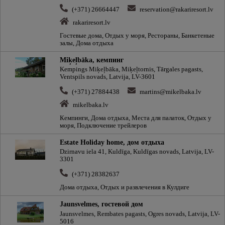
(+371) 26664447
reservation@rakariresort.lv
rakariresort.lv
Гостевые дома, Отдых у моря, Рестораны, Банкетeные
залы, Дома отдыха
Miķeļbāka, кемпинг
Kempings Miķeļbāka, Miķeļtornis, Tārgales pagasts,
Ventspils novads, Latvija, LV-3601
(+371) 27884438
martins@mikelbaka.lv
mikelbaka.lv
Кемпинги, Дома отдыха, Места для палаток, Отдых у
моря, Подключение трейлеров
Estate Holiday home, дом отдыха
Dzirnavu iela 41, Kuldīga, Kuldīgas novads, Latvija, LV-
3301
(+371) 28382637
Дома отдыха, Отдых и развлечения в Кулдиге
Jaunsvelmes, гостевой дом
Jaunsvelmes, Rembates pagasts, Ogres novads, Latvija, LV-
5016