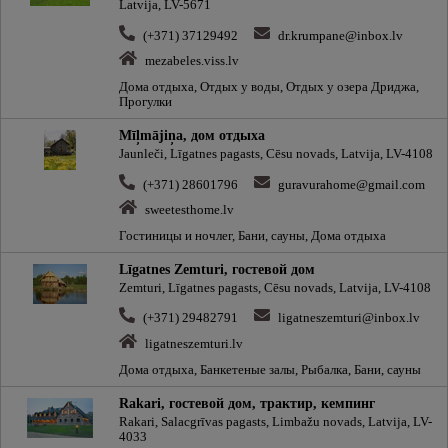
Latvija, LV-5671
(+371) 37129492
dr.krumpane@inbox.lv
mezabeles.viss.lv
Дома отдыха, Отдых у воды, Отдых у озера Дриджа,
Прогулки
Mīļmājiņa, дом отдыха
Jaunleči, Līgatnes pagasts, Cēsu novads, Latvija, LV-4108
(+371) 28601796
guravurahome@gmail.com
sweetesthome.lv
Гостиницы и ночлег, Бани, сауны, Дома отдыха
Līgatnes Zemturi, гостевой дом
Zemturi, Līgatnes pagasts, Cēsu novads, Latvija, LV-4108
(+371) 29482791
ligatneszemturi@inbox.lv
ligatneszemturi.lv
Дома отдыха, Банкетeные залы, Рыбалка, Бани, сауны
Rakari, гостевой дом, трактир, кемпинг
Rakari, Salacgrīvas pagasts, Limbažu novads, Latvija, LV-
4033