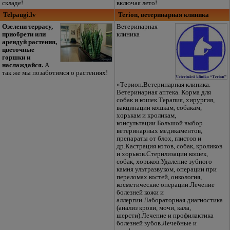
складе!
включая лето!
Telpaugi.lv
Terion, ветеринарная клиника
Озелени террасу,
Ветеринарная
приобрети или
клиника
арендуй растения,
цветочные
горшки и
наслаждайся.
А
так же мы позаботимся о растениях!
«Терион.Ветеринарная клиника.
Ветеринарная аптека. Корма для
собак и кошек.Терапия, хирургия,
вакцинации кошкам, собакам,
хорькам и кроликам,
консультации.Большой выбор
ветеринарных медикаментов,
препараты от блох, глистов и
др.Кастрация котов, собак, кроликов
и хорьков.Стерилизации кошек,
собак, хорьков.Удаление зубного
камня ультразвуком, операции при
переломах костей, онкология,
косметические операции.Лечение
болезней кожи и
аллергии.Лабораторная диагностика
(анализ крови, мочи, кала,
шерсти).Лечение и профилактика
болезней зубов.Лечебные и