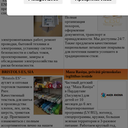
"ELECTRIC
ENERGY Kandava"
Достойное
предлагает полный
прощание без
спектр
лишних забот.
Полная
организация
похорон,
оформление
документов, транспорт и
принадлежности. Мы доступны 24/7.
электромонтажных работ, ремонт
Также предлагаем качественные
проводки, бытовой техники и
национальные латышские покрывала
электроники, установку систем
для почтения памяти усопшего в
безопасности и слабых токов,
традиционном стиле.
проектирование, замеры и
обследование электрохозяйства на
риски безопасности.
BRISTOLS ES, SIA
Maza Rasiņa, privātā pirmsskolas
izglītības iestāde
"Bristols ES" —
аутлет и оптовая
Частный детский
торговля тканями в
сад “Maza Rasiņa”
Риге.
в Пардаугаве
Качественный
(Засулаукс) для
текстиль для шитья
детей от 10
и производства:
месяцев до 6 лет.
хлопок, лен, шелк,
Лицензированные
шерсть, трикотаж
программы (LV/RU), логопед,
и др. Приглашаем
спецпрограммы, кружки, большая
ознакомиться с полным
зеленая территория и 3-разовое
ассортиментом лично на нашем
питание. Работаем круглый год,