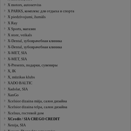
X motors, autoserviss
X PARKS, комплекс для отдыха и спорта
X piedzīvojumi, žurnāls
X Ray
X Sports, магазин
X store, veikals
X-Dental, зубоврачебная клиника
X-Dental, зубоврачебная клиника
X-MET, SIA
X-MET, SIA
X-Presents, подарки, сувениры
X, IK
X, mūzikas klubs
XADO BALTIC
Xadolat, SIA
XanGo
Xcelsior dizaina māja, салон дизайна
Xcelsior dizaina telpa, салон дизайна
Xcelsus, гостевой дом
XCredit / SIA CREGO CREDIT
Xenija, SIA