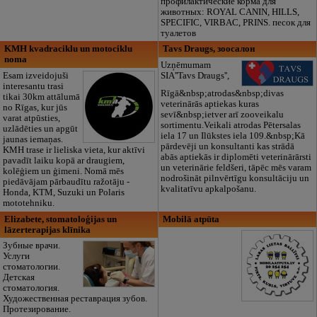
профилактические корма для
животных: ROYAL CANIN, HILLS,
SPECIFIC, VIRBAC, PRINS. песок для
туалетов
KMH kvadraciklu un motociklu
Tavs Draugs, зоосалон
noma
Uzņēmumam
Esam izveidojuši
SIA''Tavs Draugs'',
interesantu trasi
Rīgā&nbsp;atrodas&nbsp;divas
tikai 30km attālumā
veterinārās aptiekas kuras
no Rīgas, kur jūs
sevī&nbsp;ietver arī zooveikalu
varat atpūsties,
sortimentu.Veikali atrodas Pētersalas
uzlādēties un apgūt
iela 17 un Ilūkstes iela 109.&nbsp;Kā
jaunas iemaņas.
pārdevēji un konsultanti kas strādā
KMH trase ir lieliska vieta, kur aktīvi
abās aptiekās ir diplomēti veterinārārsti
pavadīt laiku kopā ar draugiem,
un veterinārie feldšeri, tāpēc mēs varam
kolēģiem un ģimeni. Nomā mēs
nodrošināt pilnvērtīgu konsultāciju un
piedāvājam pārbaudītu ražotāju -
kvalitatīvu apkalpošanu.
Honda, KTM, Suzuki un Polaris
mototehniku.
Elizabete, stomatoloģijas un
Mobilā atpūta
lāzerterapijas klīnika
Зубные врачи.
Услуги
стоматологии.
Детская
стоматология.
Художественная реставрация зубов.
Протезирование.