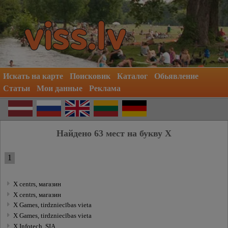
Искать на карте
Поисковик
Каталог
Обьявление
Статьи
Мои данные
Реклама
Найдено 63 мест на букву X
1
X centrs, магазин
X centrs, магазин
X Games, tirdzniecības vieta
X Games, tirdzniecības vieta
X Infotech, SIA